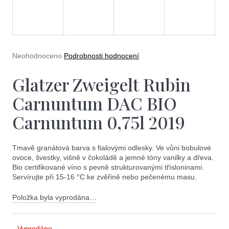
e
t
e
n
Průměrné
Neohodnoceno
Podrobnosti hodnocení
a
hodnocení
produktu
Glatzer Zweigelt Rubin
j
je
0,0
í
Carnuntum DAC BIO
z
5
t
Carnuntum 0,75l 2019
hvězdiček.
?
Tmavě granátová barva s fialovými odlesky. Ve vůni bobulové
ovoce, švestky, višně v čokoládě a jemné tóny vanilky a dřeva.
Bio certifikované víno s pevně strukturovanými třísloninami.
Servírujte při 15-16 °C ke zvěřině nebo pečenému masu.
Hledat
Položka byla vyprodána…
Vyprodáno