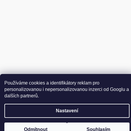
Vytvořil Shoptet
Používáme cookies a identifikátory reklam pro
personalizovanou i nepersonalizovanou inzerci od Googlu a
Copyright 2026
DER WEINSCHMECKER.CZ
. Všechna práva
Upravit nastavení cookies
vyhrazena.
dalších partnerů.
Nastavení
Přejít
na
obsah
Odmítnout
Souhlasím