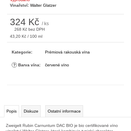
D
Vinařství:
Walter Glatzer
o
p
324 Kč
o
/ ks
268 Kč bez DPH
r
u
Měrná
43,20 Kč / 100 ml
cena:
č
u
Kategorie
:
Prémiová rakouská vína
j
e
?
Barva vína
:
červené víno
m
e
Popis
Diskuze
Ostatní informace
Zweigelt Rubin Carnuntum DAC BIO je bio certifikované víno