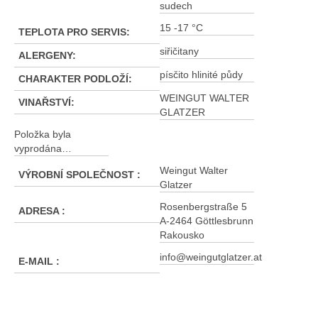
sudech
15 -17 °C
TEPLOTA PRO SERVIS
:
siřičitany
ALERGENY
:
písčito hlinité půdy
CHARAKTER PODLOŽÍ
:
WEINGUT WALTER
VINAŘSTVÍ
:
GLATZER
Položka byla
vyprodána…
Weingut Walter
VÝROBNÍ SPOLEČNOST
:
Glatzer
Rosenbergstraße 5
ADRESA
:
A-2464 Göttlesbrunn
Rakousko
info@weingutglatzer.at
E-MAIL
: