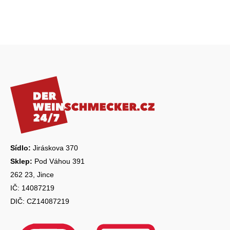
Z
á
p
a
t
í
Sídlo:
Jiráskova 370
Sklep:
Pod Váhou 391
262 23, Jince
IČ: 14087219
DIČ: CZ14087219