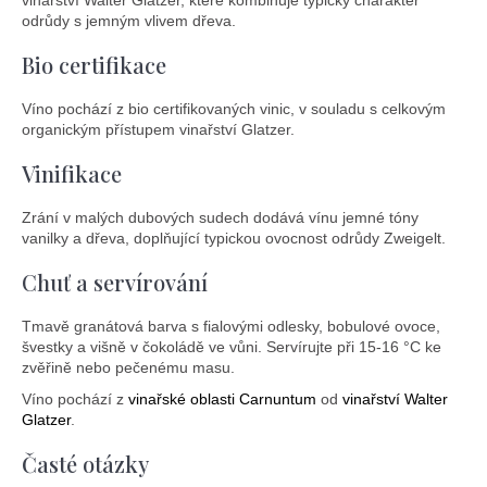
vinařství Walter Glatzer, které kombinuje typický charakter
odrůdy s jemným vlivem dřeva.
Bio certifikace
Víno pochází z bio certifikovaných vinic, v souladu s celkovým
organickým přístupem vinařství Glatzer.
Vinifikace
Zrání v malých dubových sudech dodává vínu jemné tóny
vanilky a dřeva, doplňující typickou ovocnost odrůdy Zweigelt.
Chuť a servírování
Tmavě granátová barva s fialovými odlesky, bobulové ovoce,
švestky a višně v čokoládě ve vůni. Servírujte při 15-16 °C ke
zvěřině nebo pečenému masu.
Víno pochází z
vinařské oblasti Carnuntum
od
vinařství Walter
Glatzer
.
Časté otázky