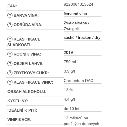
9120064313524
EAN
:
červené víno
?
BARVA VÍNA
:
Zweigeltrebe /
?
ODRŮDA VÍNA
:
Zweigelt
suché / trocken / dry
?
KLASIFIKACE
SLADKOSTI
:
2019
?
ROČNÍK VÍNA
:
750 ml
?
OBJEM LAHVE
:
0,9 g/l
?
ZBYTKOVÝ CUKR
:
Carnuntum DAC
?
KLASIFIKACE VINIC
:
13 %
OBSAH ALKOHOLU
:
4,4 g/l
KYSELINY
:
do 10 let
IDEÁLNÍ K PITÍ
:
12 měsíců na
VINIFIKACE
:
použitých dubových