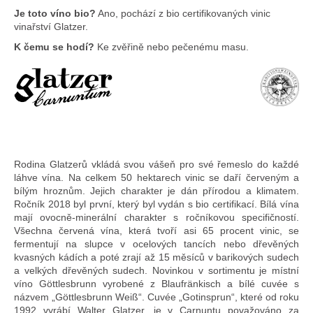
Je toto víno bio?
Ano, pochází z bio certifikovaných vinic
vinařství Glatzer.
K čemu se hodí?
Ke zvěřině nebo pečenému masu.
Rodina Glatzerů vkládá svou vášeň pro své řemeslo do každé
láhve vína. Na celkem 50 hektarech vinic se daří červeným a
bílým hroznům. Jejich charakter je dán přírodou a klimatem.
Ročník 2018 byl první, který byl vydán s bio certifikací. Bílá vína
mají ovocně-minerální charakter s ročníkovou specifičností.
Všechna červená vína, která tvoří asi 65 procent vinic, se
fermentují na slupce v ocelových tancích nebo dřevěných
kvasných kádích a poté zrají až 15 měsíců v barikových sudech
a velkých dřevěných sudech. Novinkou v sortimentu je místní
víno Göttlesbrunn vyrobené z Blaufränkisch a bílé cuvée s
názvem „Göttlesbrunn Weiß“. Cuvée „Gotinsprun“, které od roku
1992 vyrábí Walter Glatzer, je v Carnuntu považováno za