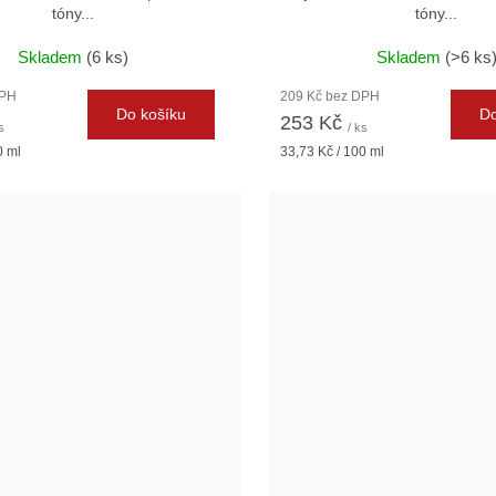
tóny...
tóny...
Skladem
(6 ks)
Skladem
(>6 ks
DPH
209 Kč bez DPH
Do košíku
Do
253 Kč
s
/ ks
Měrná
0 ml
33,73 Kč / 100 ml
cena: