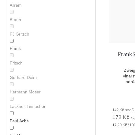
r
p
Allram
o
r
Braun
d
o
u
d
FJ Gritsch
k
u
Frank
t
k
Frank Z
ů
t
Fritsch
Zweige
ů
vinařs
Gerhard Deim
odrů
Hermann Moser
Lackner-Tinnacher
142 Kč bez 
172 Kč
/ k
Paul Achs
Měrná
17,20 Kč / 10
cena: