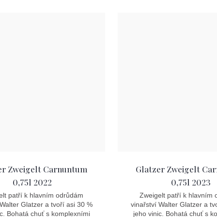
cena:
er Zweigelt Carnuntum
Glatzer Zweigelt Ca
0,75l 2022
0,75l 2023
lt patří k hlavním odrůdám
Zweigelt patří k hlavním
 Walter Glatzer a tvoří asi 30 %
vinařství Walter Glatzer a tv
ic. Bohatá chuť s komplexními
jeho vinic. Bohatá chuť s 