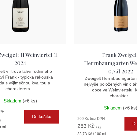
weigelt 1l Weinviertel 1l
Frank Zweigel
2024
Herrnbaumgarten Wei
0,75l 2022
lt v litrové lahvi rodinného
tví Frank - typická rakouská
Zweigelt Herrnbaumgarten
da s výjimečnou kvalitou a
nejvýše položených vinic té
charakterem....
obce ve Weinviertelu. K
charakter...
Skladem
(>6 ks)
Skladem
(>6 ks
DPH
Do košíku
209 Kč bez DPH
s
Do
253 Kč
0 ml
/ ks
Měrná
33,73 Kč / 100 ml