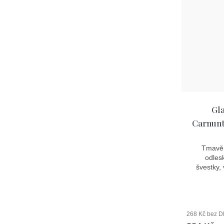
Gla
Carnun
Tmavě 
odles
švestky,
268 Kč bez 