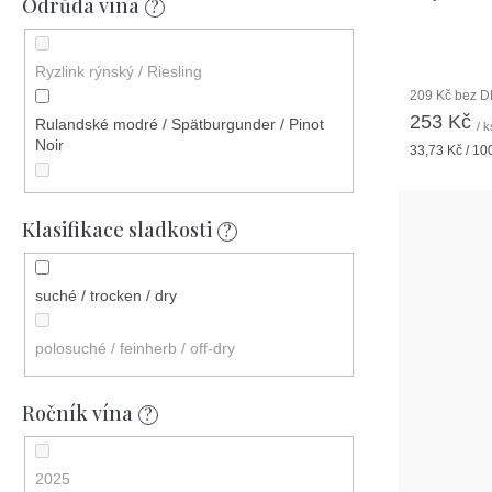
Odrůda vína
červerné víno
?
Ryzlink rýnský / Riesling
209 Kč bez 
253 Kč
Rulandské modré / Spätburgunder / Pinot
/ k
Noir
Měrná
33,73 Kč / 10
cena:
Veltlínské zelené / Grüner Veltliner
Klasifikace sladkosti
?
Chardonnay
suché / trocken / dry
Zweigeltrebe / Zweigelt
polosuché / feinherb / off-dry
Sauvignon Blanc
Frankovka / Blaufränkisch
Ročník vína
?
Gelber Muskateller / Muškát žlutý / Muscat
2025
Blanc à Petits Grains