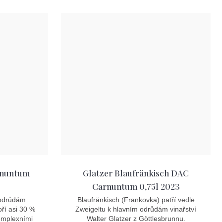
rnuntum
Glatzer Blaufränkisch DAC
Carnuntum 0,75l 2023
 odrůdám
Blaufränkisch (Frankovka) patří vedle
oří asi 30 %
Zweigeltu k hlavním odrůdám vinařství
komplexními
Walter Glatzer z Göttlesbrunnu.