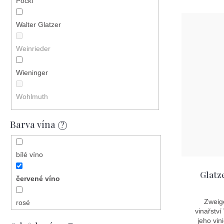
Pöckl
Walter Glatzer
Weinrieder
Wieninger
Wohlmuth
Barva vína
?
bílé víno
Glatz
červené víno
Zweige
rosé
vinařství
jeho vin