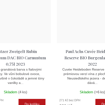
tzer Zweigelt Rubin
Paul Achs Cuvée Hei
tum DAC BIO Carnuntum
Reserve BIO Burgenla
0,75l 2023
2022
granátová barva s fialovými
Cuvée Heideboden Reserve 
ky. Ve vůni bobulové ovoce,
prémiovou verzi vína z ploc
 višně v čokoládě a jemné tóny
Neusiedlského jezera - de
vanilky a...
dává...
Skladem
(4 ks)
Skladem
(>6 ks
DPH
271 Kč bez DPH
Do košíku
Do