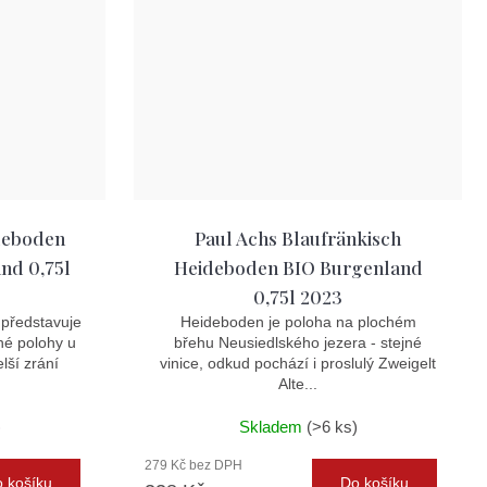
deboden
Paul Achs Blaufränkisch
nd 0,75l
Heideboden BIO Burgenland
0,75l 2023
představuje
Heideboden je poloha na plochém
hé polohy u
břehu Neusiedlského jezera - stejné
lší zrání
vinice, odkud pochází i proslulý Zweigelt
Alte...
)
Skladem
(>6 ks)
279 Kč bez DPH
 košíku
Do košíku