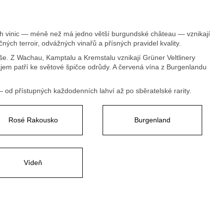
 vinic — méně než má jedno větší burgundské château — vznikají
ých terroir, odvážných vinařů a přísných pravidel kvality.
e. Z Wachau, Kamptalu a Kremstalu vznikají Grüner Veltlinery
najem patří ke světové špičce odrůdy. A červená vína z Burgenlandu
— od přístupných každodenních lahví až po sběratelské rarity.
Rosé Rakousko
Burgenland
Vídeň