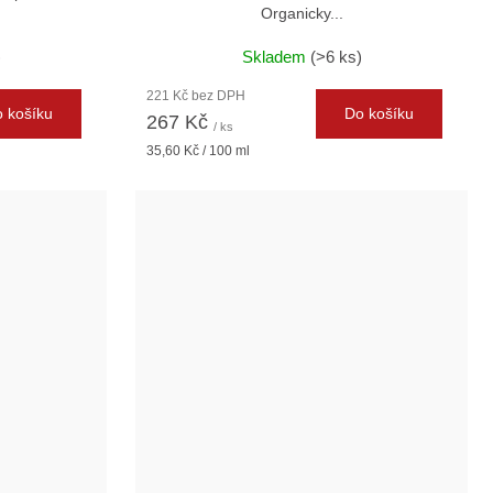
Organicky...
)
Skladem
(>6 ks)
221 Kč bez DPH
 košíku
Do košíku
267 Kč
/ ks
Měrná
35,60 Kč / 100 ml
cena: