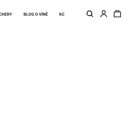
Hledat
Náku
Přihlášen
CHERY
BLOG O VÍNĚ
KONTAKTY
koší