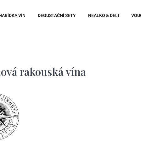
NABÍDKA VÍN
DEGUSTAČNÍ SETY
NEALKO & DELI
VOU
Co potřebujete najít?
Hledat
ová rakouská vína
Doporučujeme