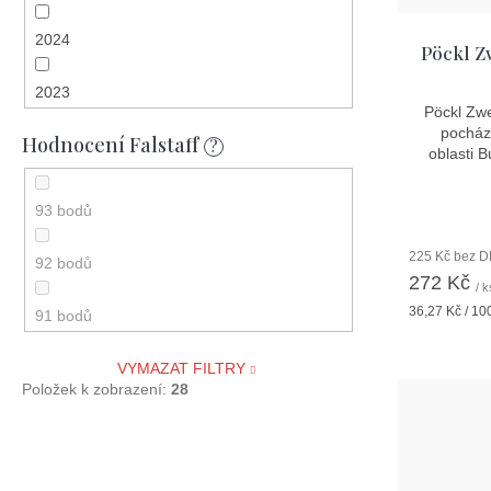
2024
Rulandské bílé / Weissburgunder / Pinot
Pöckl Z
Blanc
2023
Pöckl Zwe
Welschriesling / Ryzlink vlašský
pocház
Hodnocení Falstaff
2022
?
oblasti 
Svatovavřinecké / St. Laurent
2021
93 bodů
Veltlínské červené, Roter Veltliner
2020
225 Kč bez 
92 bodů
Veltlínské červené / Roter Veltliner
272 Kč
/ k
2019
Měrná
36,27 Kč / 10
91 bodů
cena:
2018
90 bodů
VYMAZAT FILTRY
Položek k zobrazení:
28
2017