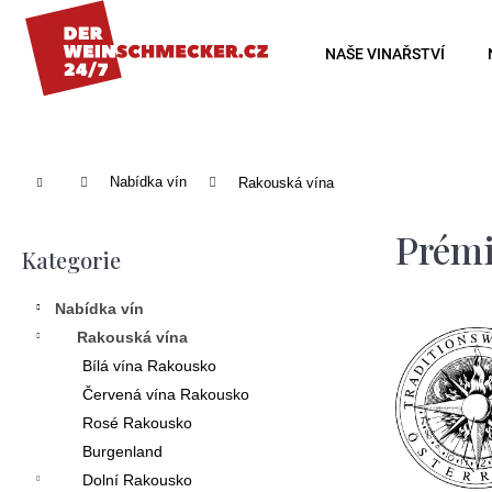
K
o
Zpět
Zpět
NAŠE VINAŘSTVÍ
š
do
do
í
obchodu
obchodu
k
Domů
Nabídka vín
Rakouská vína
P
Prémi
o
Kategorie
Přeskočit
s
kategorie
Nabídka vín
t
Rakouská vína
r
Bílá vína Rakousko
a
Červená vína Rakousko
n
Rosé Rakousko
Burgenland
n
Dolní Rakousko