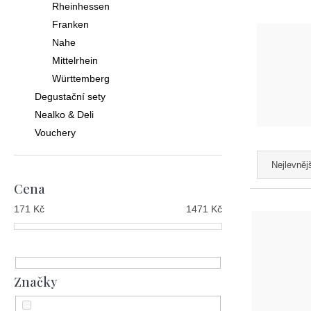
Rheinhessen
Franken
Nahe
Mittelrhein
Württemberg
Degustační sety
Nealko & Deli
Vouchery
Ř
Nejlevněj
a
Cena
z
V
171
Kč
1471
Kč
e
ý
n
p
í
i
Značky
p
s