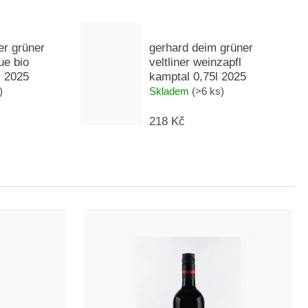
r grüner
gerhard deim grüner
due bio
veltliner weinzapfl
l 2025
kamptal 0,75l 2025
)
Skladem
(>6 ks)
218 Kč