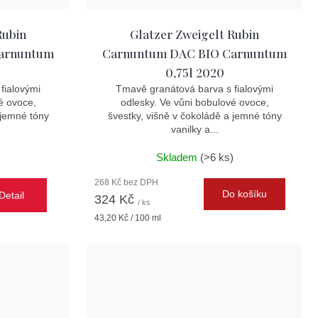
Rubin
Glatzer Zweigelt Rubin
arnuntum
Carnuntum DAC BIO Carnuntum
0,75l 2020
fialovými
Tmavě granátová barva s fialovými
é ovoce,
odlesky. Ve vůni bobulové ovoce,
 jemné tóny
švestky, višně v čokoládě a jemné tóny
vanilky a...
Skladem
(>6 ks)
268 Kč bez DPH
Do košíku
Detail
324 Kč
/ ks
Měrná
43,20 Kč / 100 ml
cena: