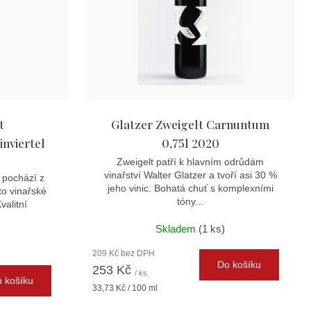
t
Glatzer Zweigelt Carnuntum
nviertel
0,75l 2020
Zweigelt patří k hlavním odrůdám
vinařství Walter Glatzer a tvoří asi 30 %
 pochází z
jeho vinic. Bohatá chuť s komplexními
to vinařské
tóny...
valitní
Skladem
(1 ks)
)
209 Kč bez DPH
Do košíku
253 Kč
/ ks
 košíku
Měrná
33,73 Kč / 100 ml
cena: