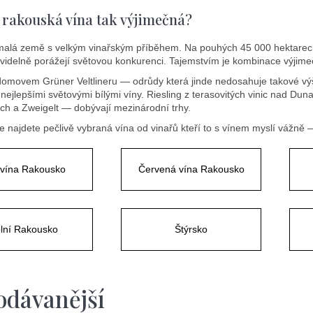
 rakouská vína tak výjimečná?
malá země s velkým vinařským příběhem. Na pouhých 45 000 hektarech
avidelně porážejí světovou konkurenci. Tajemstvím je kombinace výjimečn
omovem Grüner Veltlineru — odrůdy která jinde nedosahuje takové výš
 nejlepšími světovými bílými víny. Riesling z terasovitých vinic nad Du
ch a Zweigelt — dobývají mezinárodní trhy.
e najdete pečlivě vybraná vína od vinařů kteří to s vínem myslí vážně 
 vína Rakousko
Červená vína Rakousko
lní Rakousko
Štýrsko
odávanější