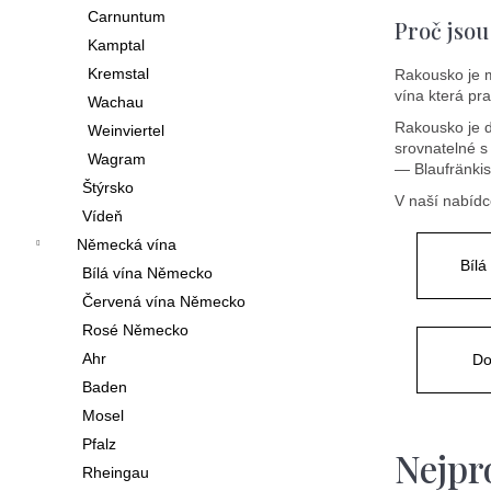
í
Carnuntum
Proč jsou
p
Kamptal
Kremstal
Rakousko je 
a
vína která pr
Wachau
n
Rakousko je d
Weinviertel
srovnatelné s
e
Wagram
— Blaufränkis
l
Štýrsko
V naší nabídc
Vídeň
Německá vína
Bílá
Bílá vína Německo
Červená vína Německo
Rosé Německo
Ahr
Do
Baden
Mosel
Pfalz
Nejpr
Rheingau