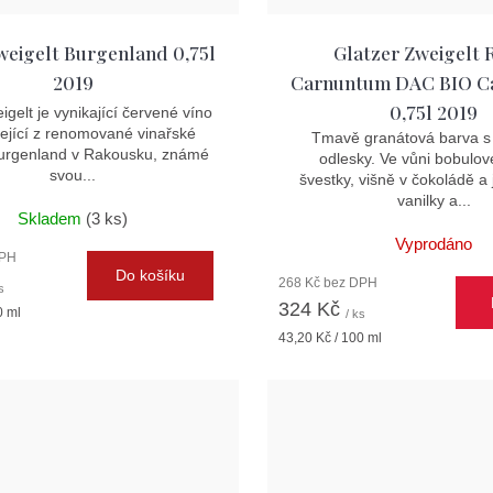
weigelt Burgenland 0,75l
Glatzer Zweigelt 
2019
Carnuntum DAC BIO C
0,75l 2019
igelt je vynikající červené víno
ející z renomované vinařské
Tmavě granátová barva s 
Burgenland v Rakousku, známé
odlesky. Ve vůni bobulov
svou...
švestky, višně v čokoládě a
vanilky a...
Skladem
(3 ks)
Vyprodáno
DPH
Do košíku
268 Kč bez DPH
s
324 Kč
0 ml
/ ks
Měrná
43,20 Kč / 100 ml
cena: