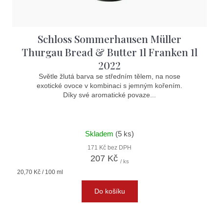
Schloss Sommerhausen Müller
Thurgau Bread & Butter 1l Franken 1l
2022
Světle žlutá barva se středním tělem, na nose
exotické ovoce v kombinaci s jemným kořením.
Díky své aromatické povaze...
Skladem
(5 ks)
171 Kč bez DPH
207 Kč
/ ks
Měrná
20,70 Kč / 100 ml
cena:
Do košíku