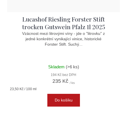
Lucashof Riesling Forster Stift
trocken Gutswein Pfalz 1l 2025
Vzácnost mezi litrovými víny - jde o "litrovku" z
jedné konkrétní vynikající vinice, historické
Forster Stift. Suchý...
Skladem
(>6 ks)
194 Kč bez DPH
235 Kč
/ ks
Měrná
23,50 Kč / 100 ml
cena:
Do košíku