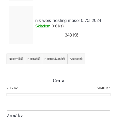
nik weis riesling mosel 0,75l 2024
Skladem
(>6 ks)
348 Kč
Ř
Nejlevnější
Nejdražší
Nejprodávanější
Abecedně
a
z
Cena
e
205
Kč
5040
Kč
n
í
p
Značky