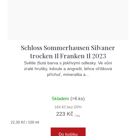
Schloss Sommerhausen Silvaner
trocken 1l Franken 1l 2023
Světle žlutá barva s jiskřivými odlesky. Ve vůni
zralé hrušky, kdoule a angrešt, lehce oříšková
příchuť, mineralita a...
Skladem
(>6 ks)
184 Kč bez DPH
223 Kč
/ ks
Měrná
22,30 Kč / 100 ml
cena:
Do košíku