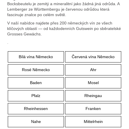
e
Bocksbeutelu je zemitý a mineralitní jako žádná jiná odrůda. A
t
Lemberger ze Württembergu je červenou odrůdou která
fascinuje znalce po celém světě.
e
V naší nabídce najdete přes 200 německých vín ze všech
n
klíčových oblastí — od každodenních Gutswein po sběratelské
Grosses Gewächs.
a
.
j
í
Bílá vína Německo
Červená vína Německo
t
Rosé Německo
Ahr
?
Baden
Mosel
Pfalz
Rheingau
Rheinhessen
Franken
Hledat
Nahe
Mittelrhein