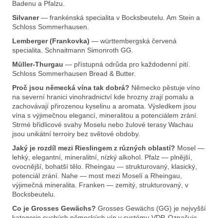
Badenu a Pfalzu.
Silvaner
— frankénská specialita v Bocksbeutelu. Am Stein a
Schloss Sommerhausen.
Lemberger (Frankovka)
— württembergská červená
specialita. Schnaitmann Simonroth GG.
Müller-Thurgau
— přístupná odrůda pro každodenní pití.
Schloss Sommerhausen Bread & Butter.
Proč jsou německá vína tak dobrá?
Německo pěstuje víno
na severní hranici vinohradnictví kde hrozny zrají pomalu a
zachovávají přirozenou kyselinu a aromata. Výsledkem jsou
vína s výjimečnou elegancí, mineralitou a potenciálem zrání.
Strmé břidlicové svahy Moselu nebo žulové terasy Wachau
jsou unikátní terroiry bez světové obdoby.
Jaký je rozdíl mezi Rieslingem z různých oblastí?
Mosel —
lehký, elegantní, mineralitní, nízký alkohol. Pfalz — plnější,
ovocnější, bohatší tělo. Rheingau — strukturovaný, klasický,
potenciál zrání. Nahe — most mezi Moselí a Rheingau,
výjimečná mineralita. Franken — zemitý, strukturovaný, v
Bocksbeutelu.
Co je Grosses Gewächs?
Grosses Gewächs (GG) je nejvyšší
kategorie suchých německých vín v systému VDP. Označuje