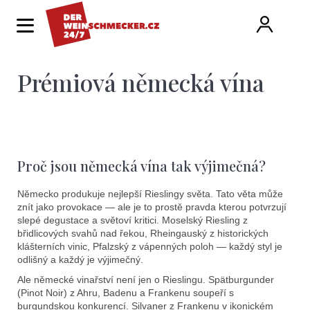
K
Hledat
Ná
Přihlá
o
Zpět
Zpět
š
í
Prémiová německá vína
ko
C
k
o
p
o
Proč jsou německá vína tak výjimečná?
t
ř
Německo produkuje nejlepší Rieslingy světa. Tato věta může
znít jako provokace — ale je to prostě pravda kterou potvrzují
e
slepé degustace a světoví kritici. Moselský Riesling z
břidlicových svahů nad řekou, Rheingauský z historických
b
klášterních vinic, Pfalzský z vápenných poloh — každý styl je
u
odlišný a každý je výjimečný.
j
Ale německé vinařství není jen o Rieslingu. Spätburgunder
(Pinot Noir) z Ahru, Badenu a Frankenu soupeří s
burgundskou konkurencí. Silvaner z Frankenu v ikonickém