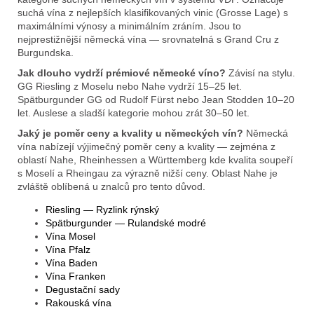
suchá vína z nejlepších klasifikovaných vinic (Grosse Lage) s
maximálními výnosy a minimálním zráním. Jsou to
nejprestižnější německá vína — srovnatelná s Grand Cru z
Burgundska.
Jak dlouho vydrží prémiové německé víno?
Závisí na stylu.
GG Riesling z Moselu nebo Nahe vydrží 15–25 let.
Spätburgunder GG od Rudolf Fürst nebo Jean Stodden 10–20
let. Auslese a sladší kategorie mohou zrát 30–50 let.
Jaký je poměr ceny a kvality u německých vín?
Německá
vína nabízejí výjimečný poměr ceny a kvality — zejména z
oblastí Nahe, Rheinhessen a Württemberg kde kvalita soupeří
s Moselí a Rheingau za výrazně nižší ceny. Oblast Nahe je
zvláště oblíbená u znalců pro tento důvod.
Riesling — Ryzlink rýnský
Spätburgunder — Rulandské modré
Vína Mosel
Vína Pfalz
Vína Baden
Vína Franken
Degustační sady
Rakouská vína