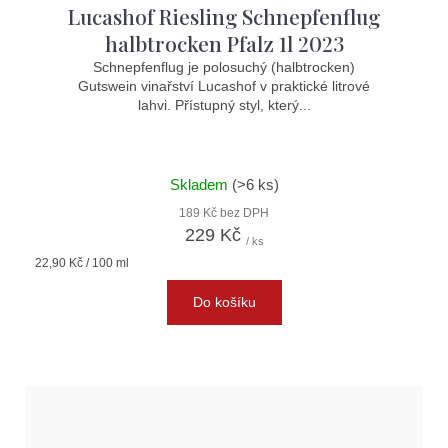
Lucashof Riesling Schnepfenflug
halbtrocken Pfalz 1l 2023
Schnepfenflug je polosuchý (halbtrocken)
Gutswein vinařství Lucashof v praktické litrové
lahvi. Přístupný styl, který...
Skladem
(>6 ks)
189 Kč bez DPH
229 Kč
/ ks
Měrná
22,90 Kč / 100 ml
cena:
Do košíku