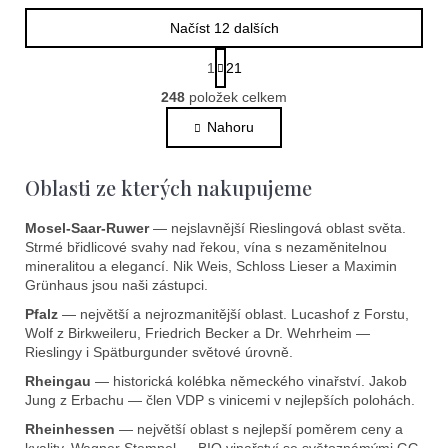
Načíst 12 dalších
S
1
21
t
O
r
248
položek celkem
v
á
l
Nahoru
n
k
á
o
d
Oblasti ze kterých nakupujeme
v
a
á
c
n
Mosel-Saar-Ruwer
— nejslavnější Rieslingová oblast světa.
í
í
Strmé břidlicové svahy nad řekou, vína s nezaměnitelnou
p
mineralitou a elegancí. Nik Weis, Schloss Lieser a Maximin
r
Grünhaus jsou naši zástupci.
v
Pfalz
— největší a nejrozmanitější oblast. Lucashof z Forstu,
k
Wolf z Birkweileru, Friedrich Becker a Dr. Wehrheim —
y
Rieslingy i Spätburgunder světové úrovně.
v
Rheingau
— historická kolébka německého vinařství. Jakob
ý
Jung z Erbachu — člen VDP s vinicemi v nejlepších polohách.
p
Rheinhessen
— největší oblast s nejlepší poměrem ceny a
i