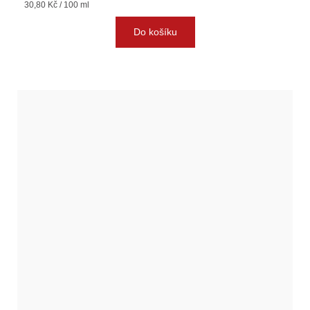
Měrná
30,80 Kč / 100 ml
cena:
Do košíku