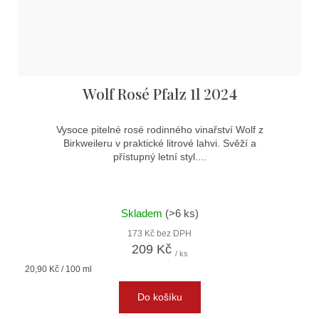
Wolf Rosé Pfalz 1l 2024
Vysoce pitelné rosé rodinného vinařství Wolf z
Birkweileru v praktické litrové lahvi. Svěží a
přístupný letní styl....
Skladem
(>6 ks)
173 Kč bez DPH
209 Kč
/ ks
Měrná
20,90 Kč / 100 ml
cena:
Do košíku