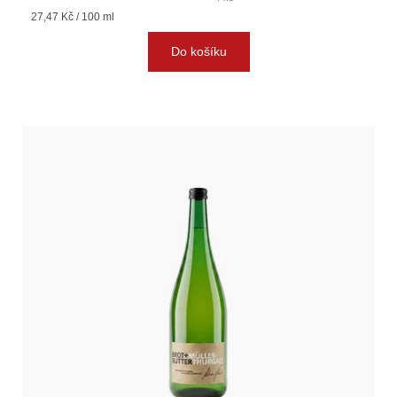
Měrná
27,47 Kč / 100 ml
cena:
Do košíku