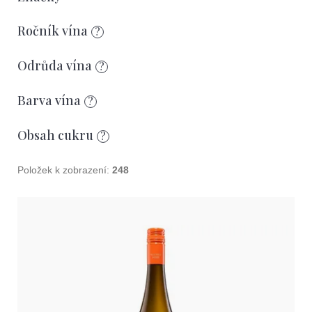
r
o
Ročník vína
?
d
u
Odrůda vína
?
k
Barva vína
?
t
ů
Obsah cukru
?
Položek k zobrazení:
248
V
ý
p
i
s