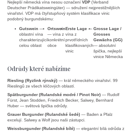
Nejlepší německá vína nesou označení
VDP
(Verband
Deutscher Prädikatsweingüter) — sdružení nejprestižnějších
vinařství. VDP má čtyřstupňový systém klasifikace vinic
podobný burgundskému:
Gutswein
—
Ortswein
Erste Lage
—
Grosse Lage /
oblastní vína
— vína z
vína z
Grosses
charakterizující
konkrétní
prvotřídních
Gewächs (GG)
celou oblast
obce
klasifikovaných
— absolutní
vinic
špička, nejlepší
vinice Německa
Odrůdy které nabízíme
Riesling (Ryzlink rýnský)
— král německého vinařství. 99
Rieslingů ze všech klíčových oblastí.
Spätburgunder (Rulandské modré / Pinot Noir)
— Rudolf
Fürst, Jean Stodden, Friedrich Becker, Salwey, Bernhard
Huber — světová špička odrůdy.
Grauer Burgunder (Rulandské šedé)
— Baden a Pfalz
excelují. Salwey a Wolf jsou naši zástupci.
Weissburgunder (Rulandské bílé)
— elegantní bílá odrůda z