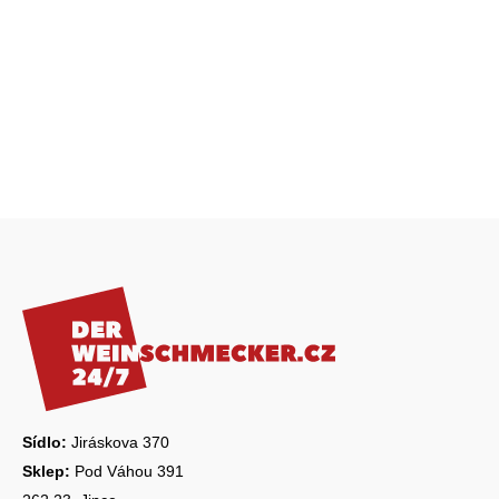
Z
á
p
a
t
í
Sídlo:
Jiráskova 370
Sklep:
Pod Váhou 391