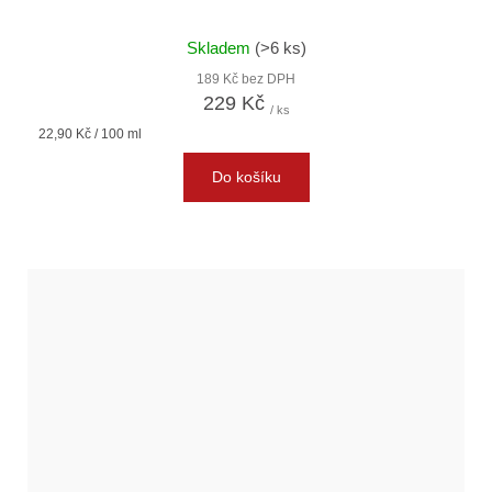
Skladem
(>6 ks)
189 Kč bez DPH
229 Kč
/ ks
Měrná
22,90 Kč / 100 ml
cena:
Do košíku