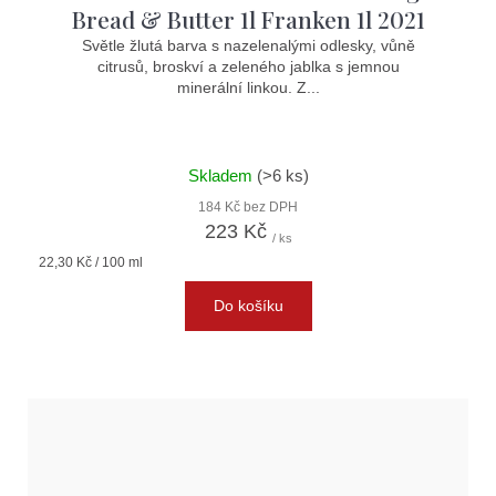
Bread & Butter 1l Franken 1l 2021
Světle žlutá barva s nazelenalými odlesky, vůně
citrusů, broskví a zeleného jablka s jemnou
minerální linkou. Z...
Skladem
(>6 ks)
184 Kč bez DPH
223 Kč
/ ks
Měrná
22,30 Kč / 100 ml
cena:
Do košíku