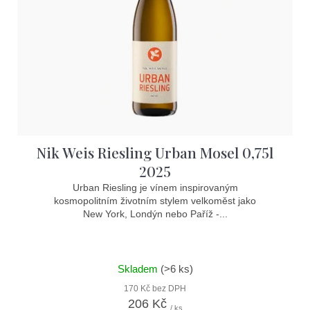
p
r
o
d
u
k
t
Nik Weis Riesling Urban Mosel 0,75l
ů
2025
Urban Riesling je vínem inspirovaným
kosmopolitním životním stylem velkoměst jako
New York, Londýn nebo Paříž -...
Skladem
(>6 ks)
170 Kč bez DPH
206 Kč
/ ks