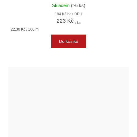
Skladem
(>6 ks)
184 Kč bez DPH
223 Kč
/ ks
Měrná
22,30 Kč / 100 ml
cena:
Do košíku