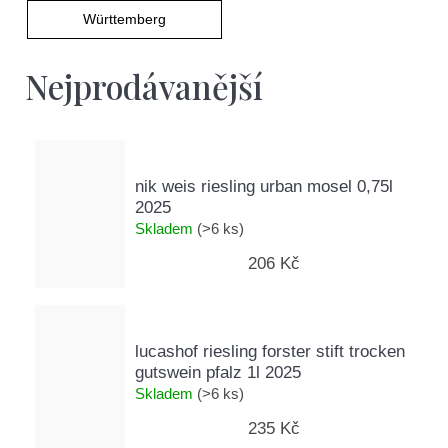
D
Württemberg
o
p
Nejprodávanější
o
r
u
č
u
nik weis riesling urban mosel 0,75l
j
2025
e
Skladem
(>6 ks)
m
e
206 Kč
lucashof riesling forster stift trocken
gutswein pfalz 1l 2025
Skladem
(>6 ks)
235 Kč