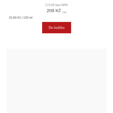
173 Kč bez DPH
209 Kč
/ ks
Měrná
20,90 Kč / 100 ml
cena:
Do košíku