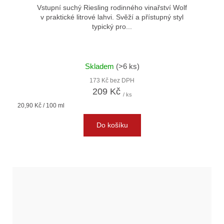
Vstupní suchý Riesling rodinného vinařství Wolf
v praktické litrové lahvi. Svěží a přístupný styl
typický pro...
Skladem
(>6 ks)
173 Kč bez DPH
209 Kč
/ ks
Měrná
20,90 Kč / 100 ml
cena:
Do košíku