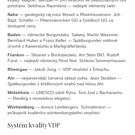
kvality. Wagner Stempel — BIO vinařství se světoznámými GG
s
polohami. Sekthaus Raumland — nejlepší německý sekt.
u
Nahe
— geologický ráj mezi Moselí a Rheinhessenem. Joh.
Bapt. Schäfer — Pittermännchen GG a Goldloch GG za
dostupné ceny.
Baden
— německé Burgundsko. Salwey, Martin Wassmer,
Bernhard Huber a Franz Keller — Spätburgunder světové
úrovně z Kaiserstuhlu a Markgräflerlandu.
Franken
— Silvaner v Bocksbeutelu. Am Stein BIO, Rudolf
Fürst — nejlepší německý Pinot Noir, Schloss Sommerhausen.
Rheingau
— Jakob Jung — VDP vinařství z Erbachu.
Ahr
— nejsevernější červená oblast světa. Jean Stodden —
Spätburgunder z břidlicových svahů nad řekou Ahr.
Mittelrhein
— UNESCO údolí Rýna. Toni Jost z Bacharachu
— Riesling s moselskou elegancí.
Württemberg
— domov Lembergeru. Schnaitmann —
průkopník kvalitního württembergského vinařství.
Systém kvality VDP