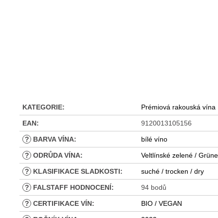
KATEGORIE
:
Prémiová rakouská vína
EAN
:
9120013105156
?
BARVA VÍNA
:
bílé víno
?
ODRŮDA VÍNA
:
Veltlínské zelené / Grüner
?
KLASIFIKACE SLADKOSTI
:
suché / trocken / dry
?
FALSTAFF HODNOCENÍ
:
94 bodů
?
CERTIFIKACE VÍN
:
BIO / VEGAN