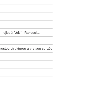
nejlepší Veltlín Rakouska
-hustou strukturou a vrstvou spraše