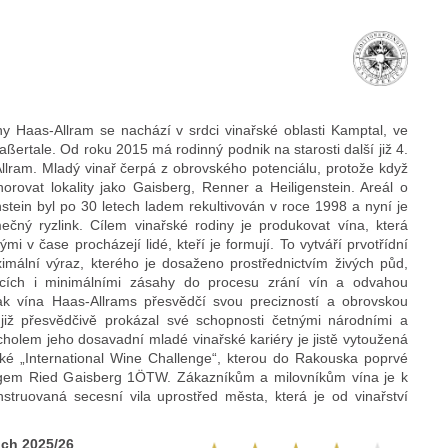
iny Haas-Allram se nachází v srdci vinařské oblasti Kamptal, ve
ßertale. Od roku 2015 má rodinný podnik na starosti další již 4.
lram. Mladý vinař čerpá z obrovského potenciálu, protože když
norovat lokality jako Gaisberg, Renner a Heiligenstein. Areál o
nstein byl po 30 letech ladem rekultivován v roce 1998 a nyní je
ečný ryzlink. Cílem vinařské rodiny je produkovat vína, která
ými v čase procházejí lidé, kteří je formují. To vytváří prvotřídní
mální výraz, kterého je dosaženo prostřednictvím živých půd,
nicích i minimálními zásahy do procesu zrání vín a odvahou
k vína Haas-Allrams přesvědčí svou precizností a obrovskou
již přesvědčivě prokázal své schopnosti četnými národními a
holem jeho dosavadní mladé vinařské kariéry je jistě vytoužená
ké „International Wine Challenge“, kterou do Rakouska poprvé
ingem Ried Gaisberg 1ÖTW. Zákazníkům a milovníkům vína je k
nstruovaná secesní vila uprostřed města, která je od vinařství
ich 2025/26