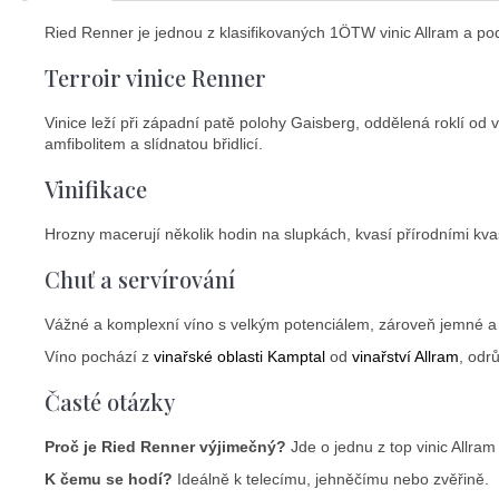
Ried Renner je jednou z klasifikovaných 1ÖTW vinic Allram a podl
Terroir vinice Renner
Vinice leží při západní patě polohy Gaisberg, oddělená roklí od 
amfibolitem a slídnatou břidlicí.
Vinifikace
Hrozny macerují několik hodin na slupkách, kvasí přírodními kv
Chuť a servírování
Vážné a komplexní víno s velkým potenciálem, zároveň jemné a e
Víno pochází z
vinařské oblasti Kamptal
od
vinařství Allram
, odr
Časté otázky
Proč je Ried Renner výjimečný?
Jde o jednu z top vinic Allram
K čemu se hodí?
Ideálně k telecímu, jehněčímu nebo zvěřině.