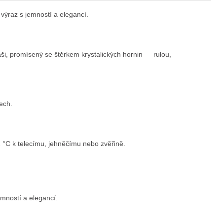
 výraz s jemností a elegancí.
aši, promísený se štěrkem krystalických hornin — rulou,
ech.
2 °C k telecímu, jehněčímu nebo zvěřině.
emností a elegancí.