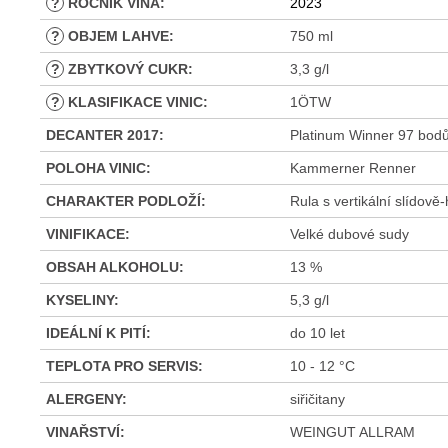
?
ROČNÍK VÍNA
:
2023
?
OBJEM LAHVE
:
750 ml
?
ZBYTKOVÝ CUKR
:
3,3 g/l
?
KLASIFIKACE VINIC
:
1ÖTW
DECANTER 2017
:
Platinum Winner 97 bodů 
POLOHA VINIC
:
Kammerner Renner
CHARAKTER PODLOŽÍ
:
Rula s vertikální slídově
VINIFIKACE
:
Velké dubové sudy
OBSAH ALKOHOLU
:
13 %
KYSELINY
:
5,3 g/l
IDEÁLNÍ K PITÍ
:
do 10 let
TEPLOTA PRO SERVIS
:
10 - 12 °C
ALERGENY
:
siřičitany
VINAŘSTVÍ
:
WEINGUT ALLRAM