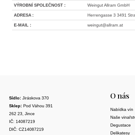
VÝROBNÍ SPOLEČNOST
:
Weingut Allram GmbH
ADRESA
:
Herrengasse 3 3491 Stra
E-MAIL
:
weingut@allram.at
Z
á
O nás
p
Sídlo:
Jiráskova 370
a
Sklep:
Pod Váhou 391
Nabídka vín
262 23, Jince
t
Naše vinařst
IČ: 14087219
Degustace
í
DIČ: CZ14087219
Delikatesy