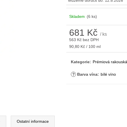
Můžeme doručit do:
12.8.2026
Skladem
(6 ks)
681 Kč
/ ks
563 Kč bez DPH
Měrná
90,80 Kč / 100 ml
cena:
Kategorie
:
Prémiová rakouská
?
Barva vína
:
bílé víno
e
Ostatní informace