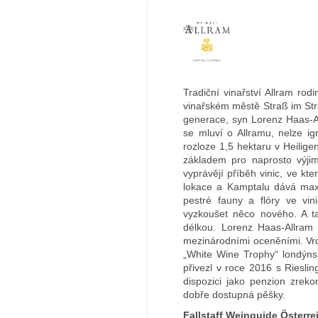
Tradiční vinařství Allram rod
vinařském městě Straß im Stra
generace, syn Lorenz Haas-Al
se mluví o Allramu, nelze ig
rozloze 1,5 hektaru v Heilige
základem pro naprosto výjim
vyprávějí příběh vinic, ve kter
lokace a Kamptalu dává maxi
pestré fauny a flóry ve vi
vyzkoušet něco nového. A ta
délkou. Lorenz Haas-Allram 
mezinárodními oceněními. Vrc
„White Wine Trophy“ londýns
přivezl v roce 2016 s Riesl
dispozici jako penzion zreko
dobře dostupná pěšky.
Fallstaff Weinguide Österre