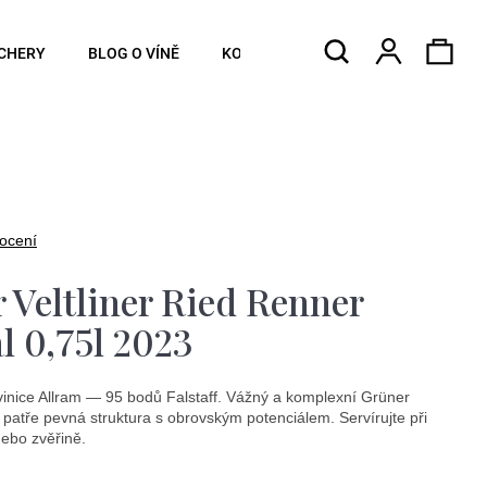
Hledat
Náku
Přihlášen
CHERY
BLOG O VÍNĚ
KONTAKTY
koší
ocení
 Veltliner Ried Renner
 0,75l 2023
vinice Allram — 95 bodů Falstaff. Vážný a komplexní Grüner
a patře pevná struktura s obrovským potenciálem. Servírujte při
ebo zvěřině.