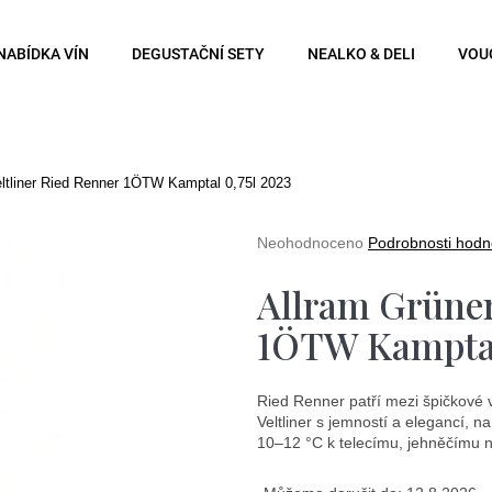
NABÍDKA VÍN
DEGUSTAČNÍ SETY
NEALKO & DELI
VOU
Co potřebujete najít?
eltliner Ried Renner 1ÖTW Kamptal 0,75l 2023
Hledat
Průměrné
Neohodnoceno
Podrobnosti hodn
hodnocení
produktu
Allram Grüner
je
0,0
Doporučujeme
1ÖTW Kamptal
z
5
hvězdiček.
Ried Renner patří mezi špičkové 
Veltliner s jemností a elegancí, n
10–12 °C k telecímu, jehněčímu n