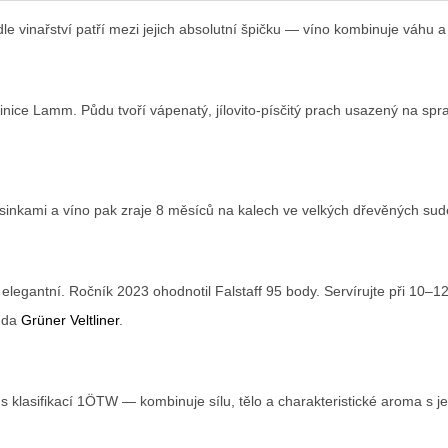
e vinařství patří mezi jejich absolutní špičku — víno kombinuje váhu a
vinice Lamm. Půdu tvoří vápenatý, jílovito-písčitý prach usazený na spr
asinkami a víno pak zraje 8 měsíců na kalech ve velkých dřevěných sud
legantní. Ročník 2023 ohodnotil Falstaff 95 body. Servírujte při 10–1
ůda
Grüner Veltliner
.
 s klasifikací 1ÖTW — kombinuje sílu, tělo a charakteristické aroma s j