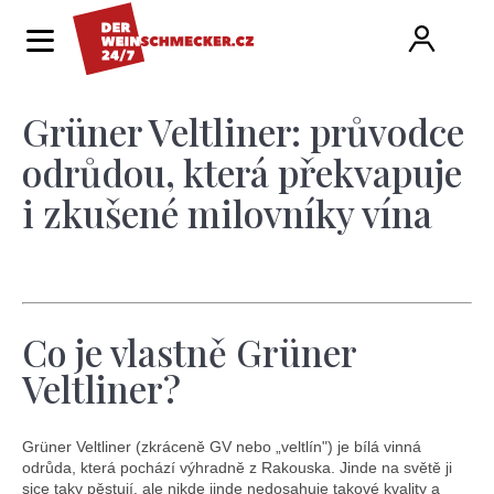
K
Hledat
Ná
Přihlá
o
Zpět
Zpět
š
í
Grüner Veltliner: průvodce
ko
C
k
o
odrůdou, která překvapuje
p
i zkušené milovníky vína
o
t
ř
e
Co je vlastně Grüner
b
Veltliner?
u
j
Grüner Veltliner (zkráceně GV nebo „veltlín") je bílá vinná
odrůda, která pochází výhradně z Rakouska. Jinde na světě ji
sice taky pěstují, ale nikde jinde nedosahuje takové kvality a