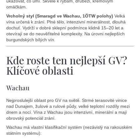
ukazovat, co umí. Skvělé k rybám, drůbeži, krémovým
omáčkám.
Vrcholný styl (Smaragd ve Wachau, 1ÖTW polohy)
Velká
vína určená k zrání. Plné tělo, intenzivní minerálnost, dlouhá
dochuť. Vydrží v dobré sklepní podmínce klidně 15–20 let a
otevírají se do neuvěřitelné komplexity. Na úrovni nejlepších
burgundských bílých vín.
Kde roste ten nejlepší GV?
Klíčové oblasti
Wachau
Nejproslulejší oblast pro GV na světě. Strmé terasovité vinice
nad Dunajem, žulové a rulové půdy, velké teplotní rozdíly mezi
dnem a nocí. Vína z Wachau jsou intenzivní, minerální a mají
obrovský potenciál zrání.
Wachau má vlastní klasifikační systém (nezávislý na rakouském
státním systému):