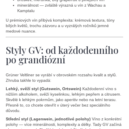
D
minerálnost — zvláště výrazná u vín z Wachau a
o
Kamptalu
p
U prémiových vín přibývá komplexita: krémová textura, tóny
o
bílých květů, trochu zázvoru a u vyzrálých ročníků jemné
r
medové nuance.
u
č
Styly GV: od každodenního
u
j
po grandiózní
e
m
e
Grüner Veltliner se vyrábí v obrovském rozsahu kvalit a stylů.
Zhruba takhle to vypadá:
Lehký, svěží styl (Gutswein, Ortswein)
Každodenní víno s
nižším alkoholem, svěží kyselinkou, lehkým pepřem a citrusem.
Skvělé k lehkým pokrmům, jako aperitiv nebo na letní terasu.
Přesně to, co chcete otevřít v úterý večer bez speciálního
důvodu.
Střední styl (Lagenwein, jednotlivé polohy)
Víno z konkrétní
polohy — více minerálnosti, komplexity a délky. Tady GV začíná