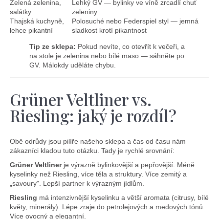
Zelená zelenina,
Lehký GV — bylinky ve víně zrcadlí chuť
salátky
zeleniny
Thajská kuchyně,
Polosuché nebo Federspiel styl — jemná
lehce pikantní
sladkost krotí pikantnost
Tip ze sklepa:
Pokud nevíte, co otevřít k večeři, a
na stole je zelenina nebo bílé maso — sáhněte po
GV. Málokdy uděláte chybu.
Grüner Veltliner vs.
Riesling: jaký je rozdíl?
Obě odrůdy jsou pilíře našeho sklepa a čas od času nám
zákazníci kladou tuto otázku. Tady je rychlé srovnání:
Grüner Veltliner
je výrazně bylinkovější a pepřovější. Méně
kyselinky než Riesling, více těla a struktury. Více zemitý a
„savoury". Lepší partner k výrazným jídlům.
Riesling
má intenzivnější kyselinku a větší aromata (citrusy, bílé
květy, minerály). Lépe zraje do petrolejových a medových tónů.
Více ovocný a elegantní.