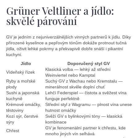
Grüner Veltliner a jídlo:
skvělé párování
GV je jedním z nejuniverzálnějších vinných partnerů k jídlu. Díky
přirozené kyselince a pepřovým tónům dokáže protnout tučná
jídla, oživit lehké pokrmy a překvapivě dobře snáší i pikantní
kuchyni.
Jídlo
Doporučený styl GV
Klasická volba — lehký až střední
Vídeňský řízek
Weinviertel nebo Kamptal
Ryby a mořské
Suchý GV z Wachau nebo Kremstalu —
plody
minerálnost skvěle doplní chuť
Sushi a japonská
Lehčí Federspiel — čistota a svěžest vína
kuchyně
funguje perfektně
Krémové omáčky,
Střední styl z Wagramu — plnost vína unese
těstoviny
hutnost omáčky
Kozí sýr, čerstvé
Svěží GV s bylinkovými tóny — klasická
sýry
kombinace
GV je fenomenální partner k chřestu, kde
Chřest
mnoho jiných vín selhává