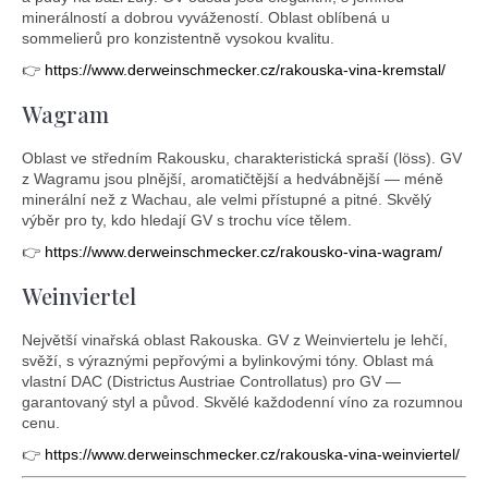
minerálností a dobrou vyvážeností. Oblast oblíbená u
sommelierů pro konzistentně vysokou kvalitu.
👉
https://www.derweinschmecker.cz/rakouska-vina-kremstal/
Wagram
Oblast ve středním Rakousku, charakteristická spraší (löss). GV
z Wagramu jsou plnější, aromatičtější a hedvábnější — méně
minerální než z Wachau, ale velmi přístupné a pitné. Skvělý
výběr pro ty, kdo hledají GV s trochu více tělem.
👉
https://www.derweinschmecker.cz/rakousko-vina-wagram/
Weinviertel
Největší vinařská oblast Rakouska. GV z Weinviertelu je lehčí,
svěží, s výraznými pepřovými a bylinkovými tóny. Oblast má
vlastní DAC (Districtus Austriae Controllatus) pro GV —
garantovaný styl a původ. Skvělé každodenní víno za rozumnou
cenu.
👉
https://www.derweinschmecker.cz/rakouska-vina-weinviertel/