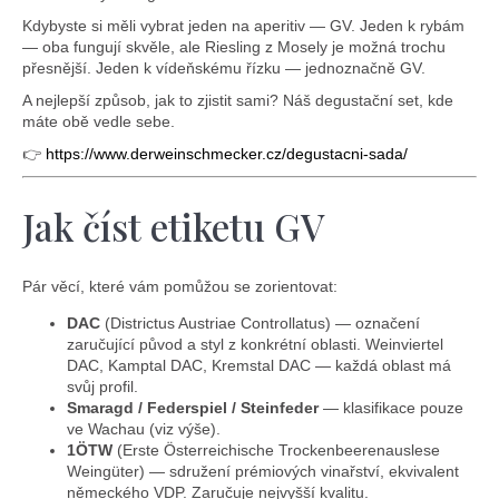
Kdybyste si měli vybrat jeden na aperitiv — GV. Jeden k rybám
— oba fungují skvěle, ale Riesling z Mosely je možná trochu
přesnější. Jeden k vídeňskému řízku — jednoznačně GV.
A nejlepší způsob, jak to zjistit sami? Náš degustační set, kde
máte obě vedle sebe.
👉
https://www.derweinschmecker.cz/degustacni-sada/
Jak číst etiketu GV
Pár věcí, které vám pomůžou se zorientovat:
DAC
(Districtus Austriae Controllatus) — označení
zaručující původ a styl z konkrétní oblasti. Weinviertel
DAC, Kamptal DAC, Kremstal DAC — každá oblast má
svůj profil.
Smaragd / Federspiel / Steinfeder
— klasifikace pouze
ve Wachau (viz výše).
1ÖTW
(Erste Österreichische Trockenbeerenauslese
Weingüter) — sdružení prémiových vinařství, ekvivalent
německého VDP. Zaručuje nejvyšší kvalitu.