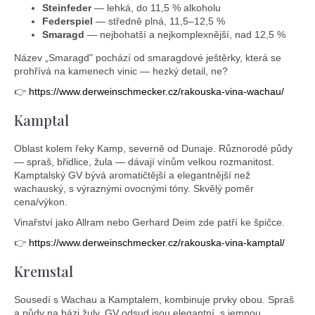
Steinfeder
— lehká, do 11,5 % alkoholu
Federspiel
— středně plná, 11,5–12,5 %
Smaragd
— nejbohatší a nejkomplexnější, nad 12,5 %
Název „Smaragd" pochází od smaragdové ještěrky, která se
prohřívá na kamenech vinic — hezký detail, ne?
👉
https://www.derweinschmecker.cz/rakouska-vina-wachau/
Kamptal
Oblast kolem řeky Kamp, severně od Dunaje. Různorodé půdy
— spraš, břidlice, žula — dávají vínům velkou rozmanitost.
Kamptalský GV bývá aromatičtější a elegantnější než
wachauský, s výraznými ovocnými tóny. Skvělý poměr
cena/výkon.
Vinařství jako Allram nebo Gerhard Deim zde patří ke špičce.
👉
https://www.derweinschmecker.cz/rakouska-vina-kamptal/
Kremstal
Sousedí s Wachau a Kamptalem, kombinuje prvky obou. Spraš
a půdy na bázi žuly. GV odsud jsou elegantní, s jemnou