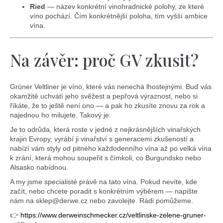
Ried
— název konkrétní vinohradnické polohy, ze které
víno pochází. Čím konkrétnější poloha, tím vyšší ambice
vína.
Na závěr: proč GV zkusit?
Grüner Veltliner je víno, které vás nenechá lhostejnými. Buď vás
okamžitě uchvátí jeho svěžest a pepřová výraznost, nebo si
říkáte, že to ještě není ono — a pak ho zkusíte znovu za rok a
najednou ho milujete. Takový je.
Je to odrůda, která roste v jedné z nejkrásnějších vinařských
krajin Evropy, vyrábí ji vinařství s generacemi zkušeností a
nabízí vám styly od pitného každodenního vína až po velká vína
k zrání, která mohou soupeřit s čímkoli, co Burgundsko nebo
Alsasko nabídnou.
A my jsme specialisté právě na tato vína. Pokud nevíte, kde
začít, nebo chcete poradit s konkrétním výběrem — napište
nám na sklep@derwe.cz nebo zavolejte. Rádi pomůžeme.
👉
https://www.derweinschmecker.cz/veltlinske-zelene-gruner-