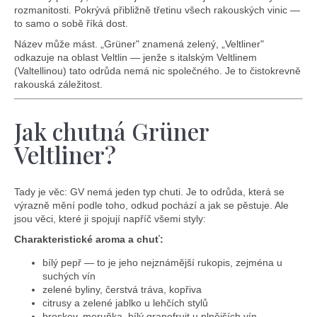
e
rozmanitosti. Pokrývá přibližně třetinu všech rakouských vinic —
t
to samo o sobě říká dost.
e
Název může mást. „Grüner" znamená zelený, „Veltliner"
odkazuje na oblast Veltlin — jenže s italským Veltlinem
n
(Valtellinou) tato odrůda nemá nic společného. Je to čistokrevně
rakouská záležitost.
a
j
Jak chutná Grüner
í
Veltliner?
t
?
Tady je věc: GV nemá jeden typ chuti. Je to odrůda, která se
výrazně mění podle toho, odkud pochází a jak se pěstuje. Ale
jsou věci, které ji spojují napříč všemi styly:
Charakteristické aroma a chuť:
bílý pepř — to je jeho nejznámější rukopis, zejména u
Hledat
suchých vín
zelené byliny, čerstvá tráva, kopřiva
citrusy a zelené jablko u lehčích stylů
broskev, meruňka, bílý grapefruit u plnějších vín