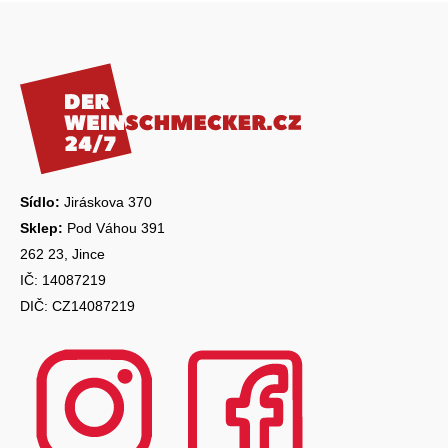
Z
á
p
a
t
í
Sídlo:
Jiráskova 370
Sklep:
Pod Váhou 391
262 23, Jince
IČ: 14087219
DIČ: CZ14087219