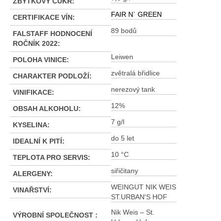
ZBYTKOVÝ CUKR
:
FAIR N` GREEN
CERTIFIKACE VÍN
:
89 bodů
FALSTAFF HODNOCENÍ
ROČNÍK 2022
:
Leiwen
POLOHA VINICE
:
zvětralá břidlice
CHARAKTER PODLOŽÍ
:
nerezový tank
VINIFIKACE
:
12%
OBSAH ALKOHOLU
:
7 g/l
KYSELINA
:
do 5 let
IDEALNÍ K PITÍ
:
10 °C
TEPLOTA PRO SERVIS
:
siřičitany
ALERGENY
:
WEINGUT NIK WEIS
VINAŘSTVÍ
:
ST.URBAN'S HOF
Nik Weis – St.
VÝROBNÍ SPOLEČNOST
: