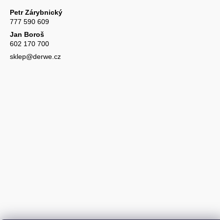
Petr Zárybnický
777 590 609
Jan Boroš
602 170 700
sklep@derwe.cz