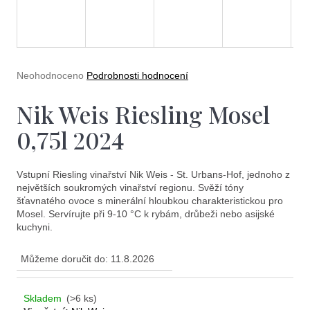
e
t
e
n
Průměrné
Neohodnoceno
Podrobnosti hodnocení
a
hodnocení
produktu
Nik Weis Riesling Mosel
j
je
0,0
í
0,75l 2024
z
5
t
hvězdiček.
?
Vstupní Riesling vinařství Nik Weis - St. Urbans-Hof, jednoho z
největších soukromých vinařství regionu. Svěží tóny
šťavnatého ovoce s minerální hloubkou charakteristickou pro
Mosel. Servírujte při 9-10 °C k rybám, drůbeži nebo asijské
kuchyni.
Můžeme doručit do:
11.8.2026
Hledat
Skladem
(>6 ks)