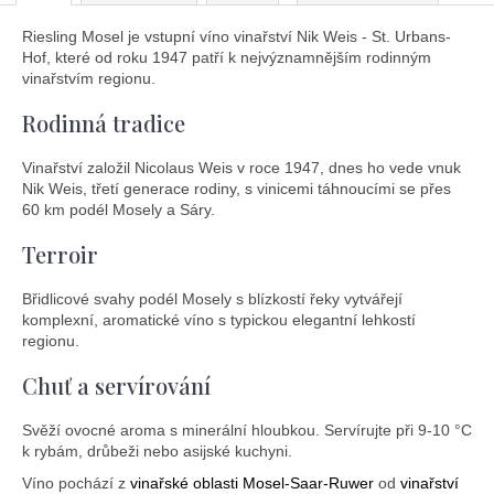
Riesling Mosel je vstupní víno vinařství Nik Weis - St. Urbans-
Hof, které od roku 1947 patří k nejvýznamnějším rodinným
vinařstvím regionu.
Rodinná tradice
Vinařství založil Nicolaus Weis v roce 1947, dnes ho vede vnuk
Nik Weis, třetí generace rodiny, s vinicemi táhnoucími se přes
60 km podél Mosely a Sáry.
Terroir
Břidlicové svahy podél Mosely s blízkostí řeky vytvářejí
komplexní, aromatické víno s typickou elegantní lehkostí
regionu.
Chuť a servírování
Svěží ovocné aroma s minerální hloubkou. Servírujte při 9-10 °C
k rybám, drůbeži nebo asijské kuchyni.
Víno pochází z
vinařské oblasti Mosel-Saar-Ruwer
od
vinařství