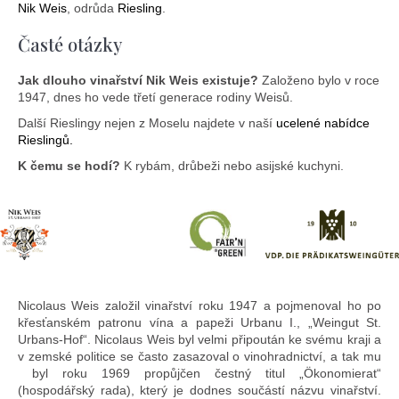
Nik Weis
, odrůda
Riesling
.
Časté otázky
Jak dlouho vinařství Nik Weis existuje?
Založeno bylo v roce
1947, dnes ho vede třetí generace rodiny Weisů.
Další Rieslingy nejen z Moselu najdete v naší
ucelené nabídce
Rieslingů.
K čemu se hodí?
K rybám, drůbeži nebo asijské kuchyni.
Nicolaus Weis založil vinařství roku 1947 a pojmenoval ho po
křesťanském patronu vína a papeži Urbanu I., „Weingut St.
Urbans-Hof“. Nicolaus Weis byl velmi připoután ke svému kraji a
v zemské politice se často zasazoval o vinohradnictví, a tak mu
byl roku 1969 propůjčen čestný titul „Ökonomierat“
(hospodářský rada), který je dodnes součástí názvu vinařství.