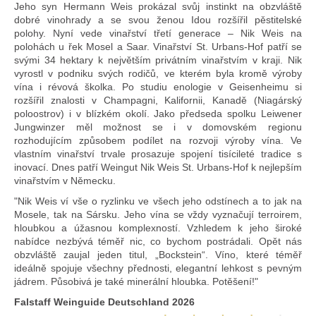
Jeho syn Hermann Weis prokázal svůj instinkt na obzvláště
dobré vinohrady a se svou ženou Idou rozšířil pěstitelské
polohy. Nyní vede vinařství třetí generace – Nik Weis na
polohách u řek Mosel a Saar. Vinařství St. Urbans-Hof patří se
svými 34 hektary k největším privátním vinařstvím v kraji. Nik
vyrostl v podniku svých rodičů, ve kterém byla kromě výroby
vína i révová školka. Po studiu enologie v Geisenheimu si
rozšířil znalosti v Champagni, Kalifornii, Kanadě (Niagárský
poloostrov) i v blízkém okolí. Jako předseda spolku Leiwener
Jungwinzer měl možnost se i v domovském regionu
rozhodujícím způsobem podílet na rozvoji výroby vína. Ve
vlastním vinařství trvale prosazuje spojení tisícileté tradice s
inovací. Dnes patří Weingut Nik Weis St. Urbans-Hof k nejlepším
vinařstvím v Německu.
"Nik Weis ví vše o ryzlinku ve všech jeho odstínech a to jak na
Mosele, tak na Sársku. Jeho vína se vždy vyznačují terroirem,
hloubkou a úžasnou komplexností. Vzhledem k jeho široké
nabídce nezbývá téměř nic, co bychom postrádali. Opět nás
obzvláště zaujal jeden titul, „Bockstein“. Víno, které téměř
ideálně spojuje všechny přednosti, elegantní lehkost s pevným
jádrem. Působivá je také minerální hloubka. Potěšení!"
Falstaff Weinguide Deutschland 2026