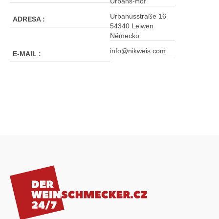
Urbans-Hof
Urbanusstraße 16
ADRESA
:
54340 Leiwen
Německo
info@nikweis.com
E-MAIL
:
Z
á
p
a
t