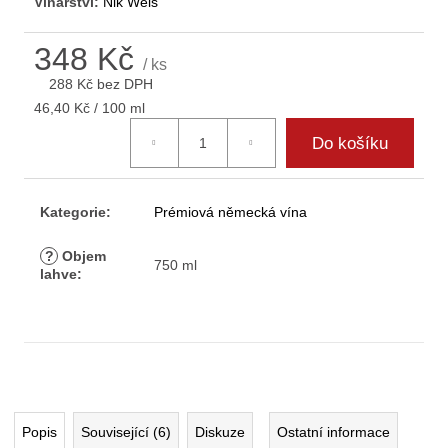
Vinařství:
Nik Weis
D
o
348 Kč
p
/ ks
o
288 Kč bez DPH
r
Měrná
46,40 Kč / 100 ml
u
cena:
Do košíku
č
u
j
e
Kategorie
:
Prémiová německá vína
m
e
?
Objem
750 ml
lahve
:
Popis
Související (6)
Diskuze
Ostatní informace