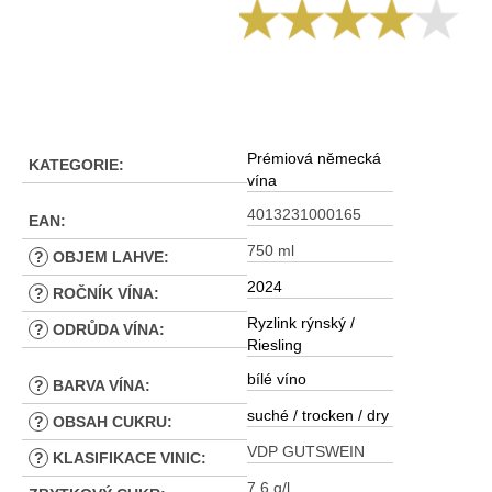
Prémiová německá
KATEGORIE
:
vína
4013231000165
EAN
:
750 ml
?
OBJEM LAHVE
:
2024
?
ROČNÍK VÍNA
:
Ryzlink rýnský /
?
ODRŮDA VÍNA
:
Riesling
bílé víno
?
BARVA VÍNA
:
suché / trocken / dry
?
OBSAH CUKRU
:
VDP GUTSWEIN
?
KLASIFIKACE VINIC
:
7,6 g/l