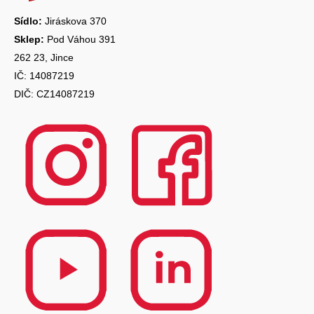
í
Sídlo:
Jiráskova 370
Sklep:
Pod Váhou 391
262 23, Jince
IČ: 14087219
DIČ: CZ14087219