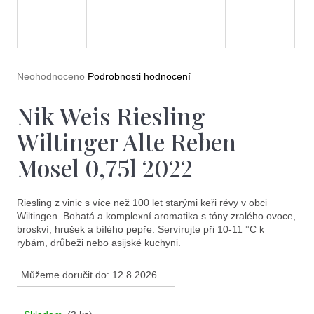
e
t
e
n
Průměrné
Neohodnoceno
Podrobnosti hodnocení
a
hodnocení
produktu
Nik Weis Riesling
j
je
0,0
í
Wiltinger Alte Reben
z
5
t
Mosel 0,75l 2022
hvězdiček.
?
Riesling z vinic s více než 100 let starými keři révy v obci
Wiltingen. Bohatá a komplexní aromatika s tóny zralého ovoce,
broskví, hrušek a bílého pepře. Servírujte při 10-11 °C k
rybám, drůbeži nebo asijské kuchyni.
Hledat
Můžeme doručit do:
12.8.2026