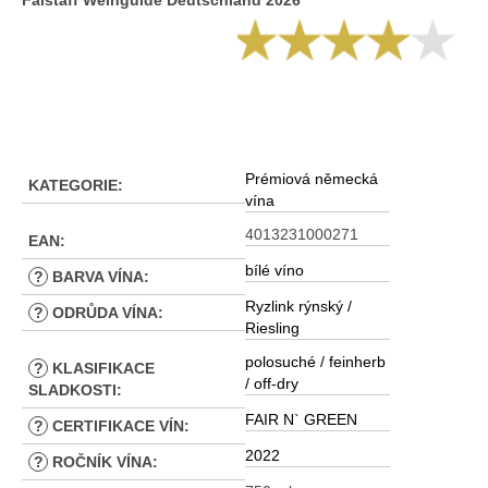
Falstaff Weinguide Deutschland 2026
Prémiová německá
KATEGORIE
:
vína
4013231000271
EAN
:
bílé víno
?
BARVA VÍNA
:
Ryzlink rýnský /
?
ODRŮDA VÍNA
:
Riesling
polosuché / feinherb
?
KLASIFIKACE
/ off-dry
SLADKOSTI
:
FAIR N` GREEN
?
CERTIFIKACE VÍN
:
2022
?
ROČNÍK VÍNA
: