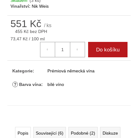
Skladem
(3 ks)
D
Vinařství:
Nik Weis
o
p
551 Kč
o
/ ks
r
455 Kč bez DPH
u
Měrná
73,47 Kč / 100 ml
cena:
č
Do košíku
u
j
e
Kategorie
:
Prémiová německá vína
m
e
?
Barva vína
:
bílé víno
Popis
Související (6)
Podobné (2)
Diskuze