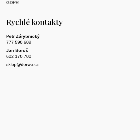
GDPR
Rychlé kontakty
Petr Zárybnický
777 590 609
Jan Boroš
602 170 700
sklep@derwe.cz