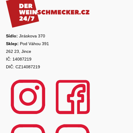
p
a
t
í
Sídlo:
Jiráskova 370
Sklep:
Pod Váhou 391
262 23, Jince
IČ: 14087219
DIČ: CZ14087219