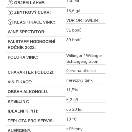
750 ml
?
OBJEM LAHVE
:
15,6 g/l
?
ZBYTKOVÝ CUKR
:
VDP ORTSWEIN
?
KLASIFIKACE VINIC
:
91 bodů
WINE SPECTATOR
:
89 bodů
FALSTAFF HODNOCENÍ
ROČNÍK 2022
:
Wiltinger / Wiltinger
POLOHA VINIC
:
Schangengraben
červená břidlice
CHARAKTER PODLOŽÍ
:
nerezový tank
VINIFIKACE
:
11,5%
OBSAH ALKOHOLU
:
6,2 g/l
KYSELINY
:
do 20 let
IDEÁLNÍ K PITÍ
:
10 °C
TEPLOTA PRO SERVIS
:
siřičitany
ALERGENY
: