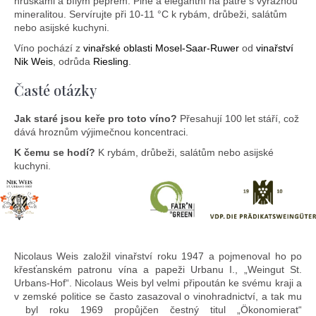
hruškami a bílým pepřem. Plné a elegantní na patře s výraznou
mineralitou. Servírujte při 10-11 °C k rybám, drůbeži, salátům
nebo asijské kuchyni.
Víno pochází z
vinařské oblasti Mosel-Saar-Ruwer
od
vinařství
Nik Weis
, odrůda
Riesling
.
Časté otázky
Jak staré jsou keře pro toto víno?
Přesahují 100 let stáří, což
dává hroznům výjimečnou koncentraci.
K čemu se hodí?
K rybám, drůbeži, salátům nebo asijské
kuchyni.
Nicolaus Weis založil vinařství roku 1947 a pojmenoval ho po
křesťanském patronu vína a papeži Urbanu I., „Weingut St.
Urbans-Hof“. Nicolaus Weis byl velmi připoután ke svému kraji a
v zemské politice se často zasazoval o vinohradnictví, a tak mu
byl roku 1969 propůjčen čestný titul „Ökonomierat“