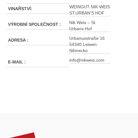
WEINGUT NIK WEIS
VINAŘSTVÍ
:
ST.URBAN'S HOF
Nik Weis – St.
VÝROBNÍ SPOLEČNOST
:
Urbans-Hof
Urbanusstraße 16
ADRESA
:
54340 Leiwen
Německo
info@nikweis.com
E-MAIL
:
Z
á