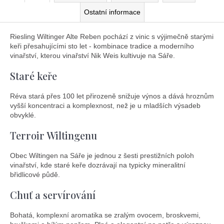
Ostatní informace
Riesling Wiltinger Alte Reben pochází z vinic s výjimečně starými
keři přesahujícími sto let - kombinace tradice a moderního
vinařství, kterou vinařství Nik Weis kultivuje na Sáře.
Staré keře
Réva stará přes 100 let přirozeně snižuje výnos a dává hroznům
vyšší koncentraci a komplexnost, než je u mladších výsadeb
obvyklé.
Terroir Wiltingenu
Obec Wiltingen na Sáře je jednou z šesti prestižních poloh
vinařství, kde staré keře dozrávají na typicky mineralitní
břidlicové půdě.
Chuť a servírování
Bohatá, komplexní aromatika se zralým ovocem, broskvemi,