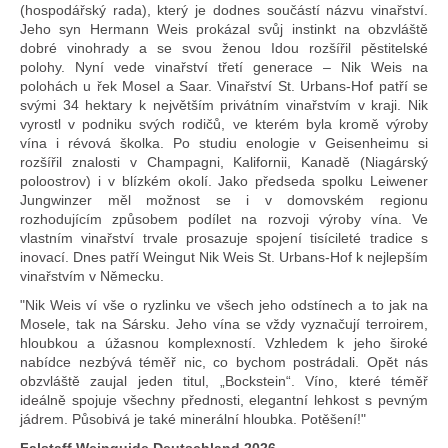
(hospodářský rada), který je dodnes součástí názvu vinařství.
Jeho syn Hermann Weis prokázal svůj instinkt na obzvláště
dobré vinohrady a se svou ženou Idou rozšířil pěstitelské
polohy. Nyní vede vinařství třetí generace – Nik Weis na
polohách u řek Mosel a Saar. Vinařství St. Urbans-Hof patří se
svými 34 hektary k největším privátním vinařstvím v kraji. Nik
vyrostl v podniku svých rodičů, ve kterém byla kromě výroby
vína i révová školka. Po studiu enologie v Geisenheimu si
rozšířil znalosti v Champagni, Kalifornii, Kanadě (Niagárský
poloostrov) i v blízkém okolí. Jako předseda spolku Leiwener
Jungwinzer měl možnost se i v domovském regionu
rozhodujícím způsobem podílet na rozvoji výroby vína. Ve
vlastním vinařství trvale prosazuje spojení tisícileté tradice s
inovací. Dnes patří Weingut Nik Weis St. Urbans-Hof k nejlepším
vinařstvím v Německu.
"Nik Weis ví vše o ryzlinku ve všech jeho odstínech a to jak na
Mosele, tak na Sársku. Jeho vína se vždy vyznačují terroirem,
hloubkou a úžasnou komplexností. Vzhledem k jeho široké
nabídce nezbývá téměř nic, co bychom postrádali. Opět nás
obzvláště zaujal jeden titul, „Bockstein“. Víno, které téměř
ideálně spojuje všechny přednosti, elegantní lehkost s pevným
jádrem. Působivá je také minerální hloubka. Potěšení!"