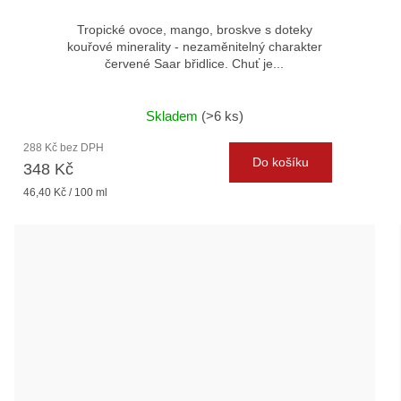
Tropické ovoce, mango, broskve s doteky
kouřové minerality - nezaměnitelný charakter
červené Saar břidlice. Chuť je...
Skladem
(>6 ks)
288 Kč bez DPH
Do košíku
348 Kč
Měrná
46,40 Kč / 100 ml
cena: