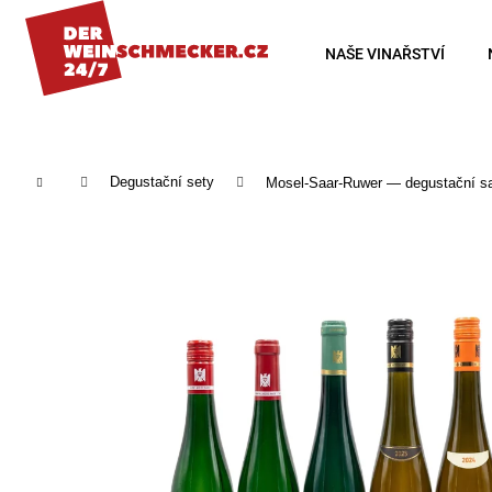
K
o
Zpět
Zpět
NAŠE VINAŘSTVÍ
š
do
do
í
obchodu
obchodu
k
Domů
Degustační sety
Mosel-Saar-Ruwer — degustační sad