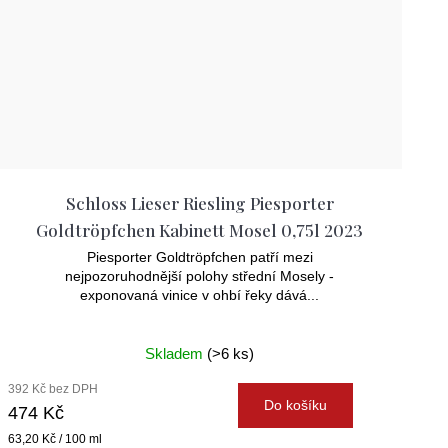
Schloss Lieser Riesling Piesporter
Goldtröpfchen Kabinett Mosel 0,75l 2023
Piesporter Goldtröpfchen patří mezi
nejpozoruhodnější polohy střední Mosely -
exponovaná vinice v ohbí řeky dává...
Skladem
(>6 ks)
392 Kč bez DPH
Do košíku
474 Kč
Měrná
63,20 Kč / 100 ml