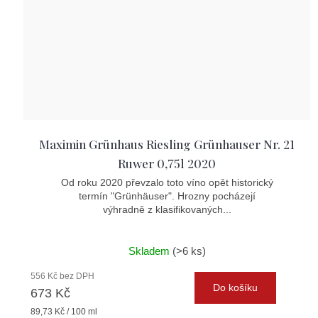
Maximin Grünhaus Riesling Grünhauser Nr. 21
Ruwer 0,75l 2020
Od roku 2020 převzalo toto víno opět historický
termín "Grünhäuser". Hrozny pocházejí
výhradně z klasifikovaných...
Skladem
(>6 ks)
556 Kč bez DPH
Do košíku
673 Kč
Měrná
89,73 Kč / 100 ml