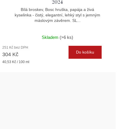
2024
Bílá broskev, Bosc hruška, papája a živá
kyselinka - čistý, elegantní, lehký styl s jemným
máslovým závěrem. SL...
Skladem
(>6 ks)
251 Kč bez DPH
Do košíku
304 Kč
Měrná
40,53 Kč / 100 ml
cena: