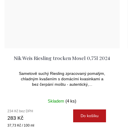
Nik Weis Riesling trocken Mosel 0,75l 2024
Sametově suchý Riesling zpracovaný pomalým,
chladným kvašením s domácími kvasinkami a
bez čerpání moštu - autentický,...
Skladem
(4 ks)
234 Kč bez DPH
Do košíku
283 Kč
Měrná
37,73 Kč / 100 ml