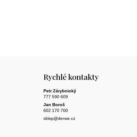
cena:
Rychlé kontakty
Petr Zárybnický
777 590 609
Jan Boroš
602 170 700
sklep@derwe.cz