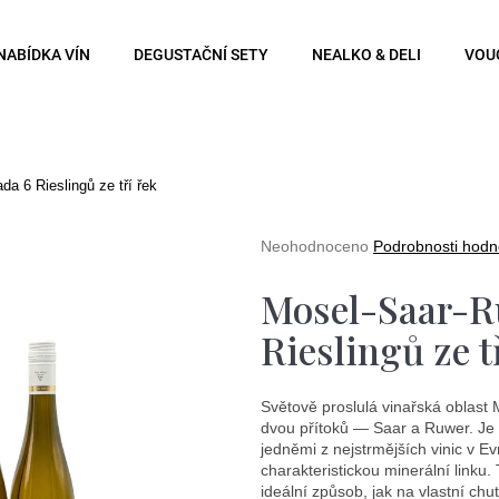
NABÍDKA VÍN
DEGUSTAČNÍ SETY
NEALKO & DELI
VOU
Co potřebujete najít?
a 6 Rieslingů ze tří řek
Hledat
Průměrné
Neohodnoceno
Podrobnosti hodn
hodnocení
produktu
Mosel-Saar-R
je
0,0
Doporučujeme
Rieslingů ze t
z
5
hvězdiček.
Světově proslulá vinařská oblast 
dvou přítoků — Saar a Ruwer. Je 
jedněmi z nejstrmějších vinic v E
charakteristickou minerální linku.
ideální způsob, jak na vlastní chu