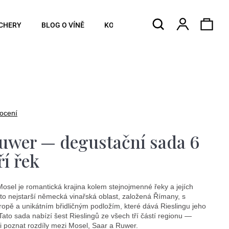
Hledat
Náku
Přihlášen
CHERY
BLOG O VÍNĚ
KONTAKTY
koší
ocení
uwer — degustační sada 6
ří řek
Mosel je romantická krajina kolem stejnojmenné řeky a jejích
to nejstarší německá vinařská oblast, založená Římany, s
vropě a unikátním břidličným podložím, které dává Rieslingu jeho
 Tato sada nabízí šest Rieslingů ze všech tří částí regionu —
ti poznat rozdíly mezi Mosel, Saar a Ruwer.