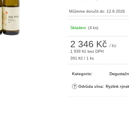
Můžeme doručit do:
12.8.2026
Skladem
(4 ks)
2 346 Kč
/ ks
1 939 Kč bez DPH
Měrná
391 Kč / 1 ks
cena:
Kategorie
:
Degustačn
?
Odrůda vína
:
Ryzlink rýnsk