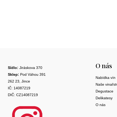
cena:
Z
á
O nás
p
Sídlo:
Jiráskova 370
a
Sklep:
Pod Váhou 391
Nabídka vín
262 23, Jince
t
Naše vinařst
IČ: 14087219
Degustace
í
DIČ: CZ14087219
Delikatesy
O nás