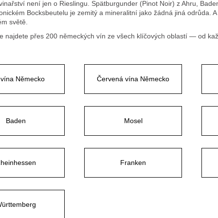
inařství není jen o Rieslingu. Spätburgunder (Pinot Noir) z Ahru, Bad
onickém Bocksbeutelu je zemitý a mineralitní jako žádná jiná odrůda.
ém světě.
ce najdete přes 200 německých vín ze všech klíčových oblastí — od k
á vína Německo
Červená vína Německo
Baden
Mosel
heinhessen
Franken
ürttemberg