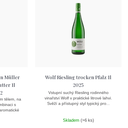
n Müller
Wolf Riesling trocken Pfalz 1l
tter 1l
2025
22
Vstupní suchý Riesling rodinného
vinařství Wolf v praktické litrové lahvi.
ím tělem, na
Svěží a přístupný styl typický pro...
mbinaci s
aromatické
Skladem
(>6 ks)