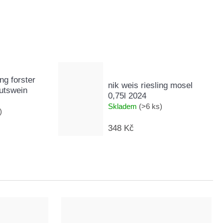
ing forster
nik weis riesling mosel
gutswein
0,75l 2024
Skladem
(>6 ks)
)
348 Kč