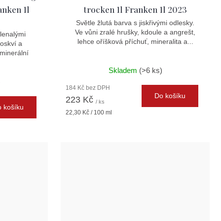
anken 1l
trocken 1l Franken 1l 2023
Světle žlutá barva s jiskřivými odlesky.
Ve vůni zralé hrušky, kdoule a angrešt,
elenalými
lehce oříšková příchuť, mineralita a...
roskví a
minerální
Skladem
(>6 ks)
)
184 Kč bez DPH
Do košíku
223 Kč
/ ks
 košíku
Měrná
22,30 Kč / 100 ml
cena: