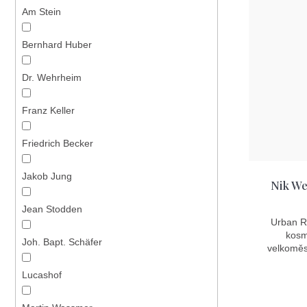
n
p
Am Stein
í
i
p
Bernhard Huber
s
r
p
Dr. Wehrheim
o
r
d
Franz Keller
o
u
d
Friedrich Becker
k
u
Jakob Jung
t
k
Nik We
ů
t
Jean Stodden
Urban Ri
ů
kosm
Joh. Bapt. Schäfer
velkoměs
Lucashof