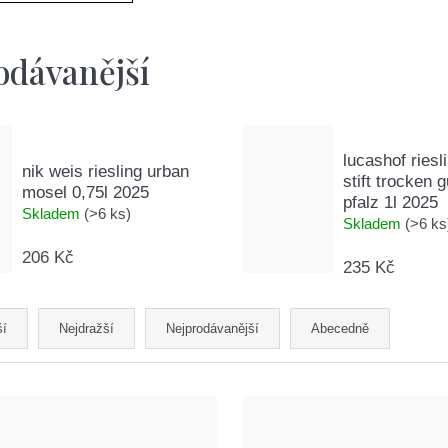
odávanější
lucashof riesl
nik weis riesling urban
stift trocken 
mosel 0,75l 2025
pfalz 1l 2025
Skladem
(>6 ks)
Skladem
(>6 ks
206 Kč
235 Kč
ší
Nejdražší
Nejprodávanější
Abecedně