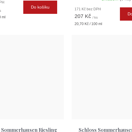
DPH
Do košíku
171 Kč bez DPH
s
Do
207 Kč
0 ml
/ ks
Měrná
20,70 Kč / 100 ml
cena:
s Sommerhausen Riesling
Schloss Sommerhausen