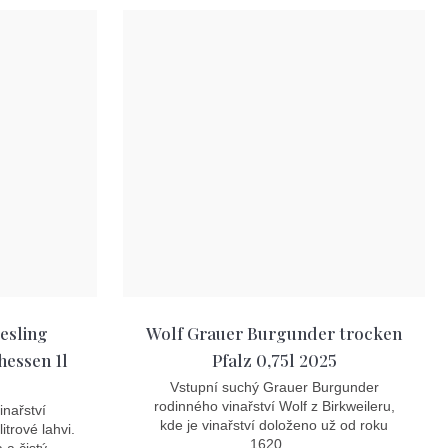
esling
Wolf Grauer Burgunder trocken
hessen 1l
Pfalz 0,75l 2025
Vstupní suchý Grauer Burgunder
rodinného vinařství Wolf z Birkweileru,
inařství
kde je vinařství doloženo už od roku
trové lahvi.
1620....
a čistý...