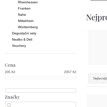
Rheinhessen
Franken
Nejpr
Nahe
Mittelrhein
Württemberg
Degustační sety
Nealko & Deli
Vouchery
Cena
205
Kč
2057
Kč
Ř
Nejlevněj
a
z
V
Značky
e
ý