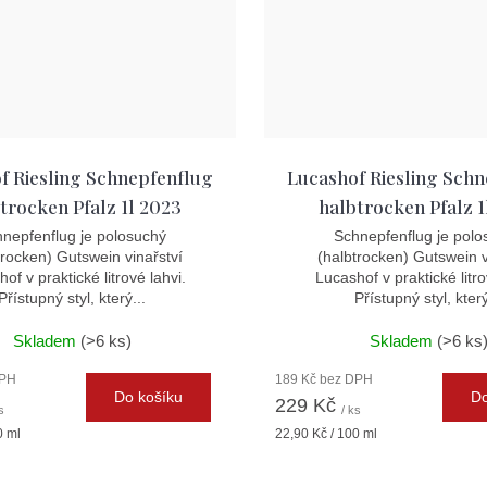
f Riesling Schnepfenflug
Lucashof Riesling Sch
trocken Pfalz 1l 2023
halbtrocken Pfalz 1
nepfenflug je polosuchý
Schnepfenflug je polo
trocken) Gutswein vinařství
(halbtrocken) Gutswein v
of v praktické litrové lahvi.
Lucashof v praktické litro
Přístupný styl, který...
Přístupný styl, který
Skladem
(>6 ks)
Skladem
(>6 ks
DPH
189 Kč bez DPH
Do košíku
Do
229 Kč
s
/ ks
Měrná
0 ml
22,90 Kč / 100 ml
cena: