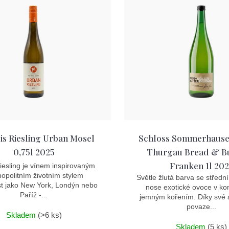
is Riesling Urban Mosel
Schloss Sommerhause
0,75l 2025
Thurgau Bread & Bu
Franken 1l 20
esling je vínem inspirovaným
opolitním životním stylem
Světle žlutá barva se středn
t jako New York, Londýn nebo
nose exotické ovoce v ko
Paříž -...
jemným kořením. Díky své 
povaze...
Skladem
(>6 ks)
Skladem
(5 ks)