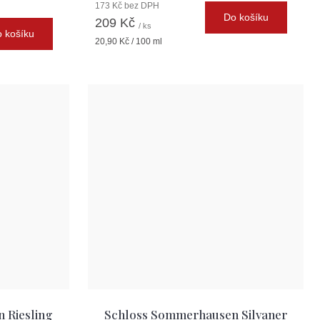
173 Kč bez DPH
Do košíku
209 Kč
/ ks
 košíku
Měrná
20,90 Kč / 100 ml
cena:
 Riesling
Schloss Sommerhausen Silvaner