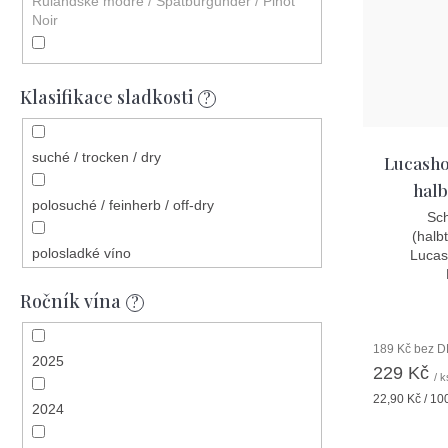
Rulandské modré / Spätburgunder / Pinot
Noir
Chardonnay
Klasifikace sladkosti
?
Sylvánské zelené / Silvaner
suché / trocken / dry
Lucasho
Rulandské šedé / Grauburgunder / Pinot
Gris
halb
polosuché / feinherb / off-dry
Sch
Rulandské bílé / Weissburgunder / Pinot
(halb
Blanc
polosladké víno
Lucash
Ročník vína
Müller Thurgau
sladké víno
?
sekt brut
189 Kč bez 
2025
229 Kč
/ k
sekt extra brut
Měrná
22,90 Kč / 10
2024
cena:
brut nature / non dosé