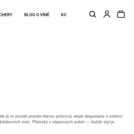
Hledat
Náku
Přihlášen
CHERY
BLOG O VÍNĚ
KONTAKTY
koší
e je to prostě pravda kterou potvrzují slepé degustace a světoví
 klášterních vinic, Pfalzský z vápenných poloh — každý styl je