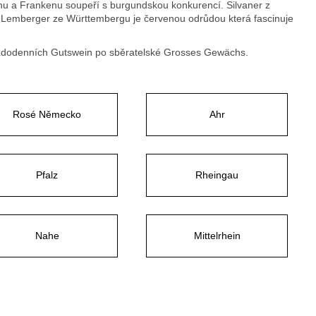
enu a Frankenu soupeří s burgundskou konkurencí. Silvaner z
 A Lemberger ze Württembergu je červenou odrůdou která fascinuje
aždodenních Gutswein po sběratelské Grosses Gewächs.
Rosé Německo
Ahr
Pfalz
Rheingau
Nahe
Mittelrhein