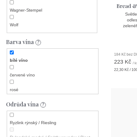
Bread & 
Wagner-Stempel
Světle
odles
Wolf
zelené
Barva vína
?
184 Kč bez 
bílé víno
223 Kč
/ k
Měrná
22,30 Kč / 10
cena:
červené víno
rosé
Odrůda vína
šumivé bílé
?
šumivé rosé
Ryzlink rýnský / Riesling