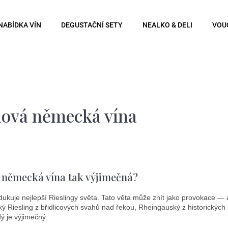
NABÍDKA VÍN
DEGUSTAČNÍ SETY
NEALKO & DELI
VOU
Co potřebujete najít?
Hledat
ová německá vína
Doporučujeme
 německá vína tak výjimečná?
kuje nejlepší Rieslingy světa. Tato věta může znít jako provokace — al
ský Riesling z břidlicových svahů nad řekou, Rheingauský z historických
ý je výjimečný.