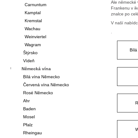
í
Ale německé v
Carnuntum
Frankenu v ik
p
Kamptal
znalce po cel
Kremstal
a
V naší nabíd
Wachau
n
.
Weinviertel
e
Wagram
Bíl
l
Štýrsko
Vídeň
Německá vína
Bílá vína Německo
Červená vína Německo
Rosé Německo
Ahr
R
Baden
Mosel
Pfalz
W
Rheingau