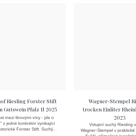
f Riesling Forster Stift
Wagner-Stempel Ri
n Gutswein Pfalz 1l 2025
trocken Einliter Rhein
2023
t mezi litrovými víny - jde o
u" z jedné konkrétní vynikající
Vstupní suchý Riesling v
istorické Forster Stift. Suchý...
Wagner-Stempel v praktické li
Svěží, přímočará kyselinka 