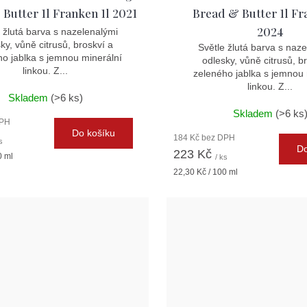
Butter 1l Franken 1l 2021
Bread & Butter 1l Fr
2024
 žlutá barva s nazelenalými
ky, vůně citrusů, broskví a
Světle žlutá barva s naz
ho jablka s jemnou minerální
odlesky, vůně citrusů, b
linkou. Z...
zeleného jablka s jemnou 
linkou. Z...
Skladem
(>6 ks)
Skladem
(>6 ks
DPH
Do košíku
184 Kč bez DPH
s
Do
223 Kč
0 ml
/ ks
Měrná
22,30 Kč / 100 ml
cena: