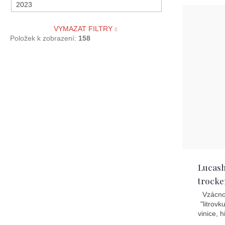
2023
polosuché / halptrocken / semidry
2022
VYMAZAT FILTRY
Položek k zobrazení:
158
2021
2020
2019
2018
2017
Lucasho
2016
trocke
Vzácnos
2015
"litrovk
vinice, h
2014