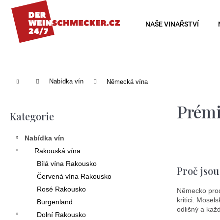
K
o
Zpět
Zpět
NAŠE VINAŘSTVÍ
š
do
do
í
obchodu
obchodu
k
Domů
Nabídka vín
Německá vína
P
Prémi
o
Kategorie
Přeskočit
s
kategorie
Nabídka vín
t
Rakouská vína
r
Bílá vína Rakousko
Proč jsou
a
Červená vína Rakousko
n
Rosé Rakousko
Německo produ
kritici. Mosel
Burgenland
n
odlišný a každ
Dolní Rakousko