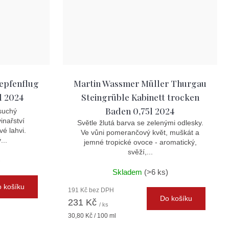
nepfenflug
Martin Wassmer Müller Thurgau
l 2024
Steingrüble Kabinett trocken
Baden 0,75l 2024
suchý
inařství
Světle žlutá barva se zelenými odlesky.
vé lahvi.
Ve vůni pomerančový květ, muškát a
...
jemné tropické ovoce - aromatický,
svěží,...
)
Skladem
(>6 ks)
 košíku
191 Kč bez DPH
Do košíku
231 Kč
/ ks
Měrná
30,80 Kč / 100 ml
cena: