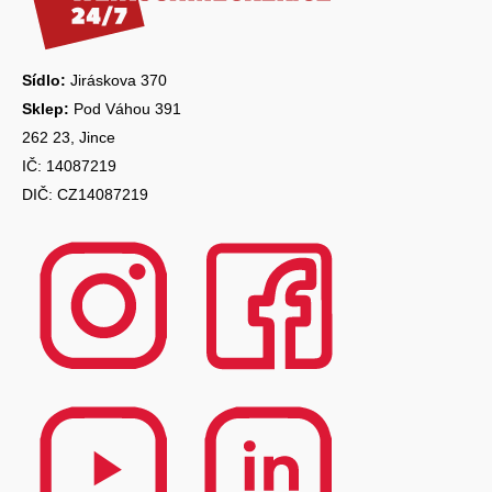
t
í
Sídlo:
Jiráskova 370
Sklep:
Pod Váhou 391
262 23, Jince
IČ: 14087219
DIČ: CZ14087219