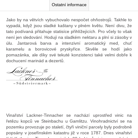
Ostatní informace
Jako by na větvích vybuchovalo nespočet ohňostrojů. Takhle to
vypadá, když jsou sladké kaštany v plném květu. Není divu, že
tato podívaná přitahuje statisíce přihlížejících. Pro včely to však
není jen sledování. Hodují na sladkém nektaru a plní si zásoby v
úlu. Jantarová barva a intenzivní aromatický med, chuť
karamelu a borovicové pryskyřice. Skvěle se hodí jako
pomazánka, ale díky své tekuté konzistenci také velmi dobře k
dochucení marinád a dezertů.
Vinařství Lackner-Tinnacher se nachází uprostřed vinic na
řetězu kopců ve Steinbachu u Gamlitzu. Vinohradnictví se na
pozemku provozuje po staletí, čtyři viniční parcely byly podrobně
popsány v josefínském katastru již v roce 1787. Dnes vinařství