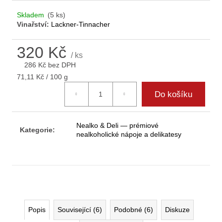
D
Skladem
(5 ks)
o
Vinařství:
Lackner-Tinnacher
p
o
320 Kč
r
/ ks
u
286 Kč bez DPH
č
Měrná
71,11 Kč / 100 g
u
cena:
Do košíku
j
e
m
Nealko & Deli — prémiové
e
Kategorie
:
nealkoholické nápoje a delikatesy
Popis
Související (6)
Podobné (6)
Diskuze