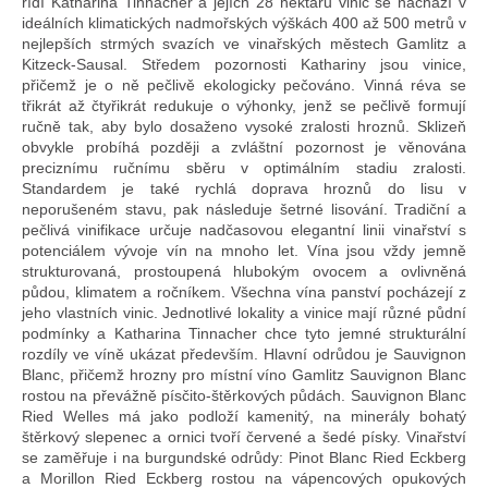
řídí Katharina Tinnacher a jejích 28 hektarů vinic se nachází v
ideálních klimatických nadmořských výškách 400 až 500 metrů v
nejlepších strmých svazích ve vinařských městech Gamlitz a
Kitzeck-Sausal. Středem pozornosti Kathariny jsou vinice,
přičemž je o ně pečlivě ekologicky pečováno. Vinná réva se
třikrát až čtyřikrát redukuje o výhonky, jenž se pečlivě formují
ručně tak, aby bylo dosaženo vysoké zralosti hroznů. Sklizeň
obvykle probíhá později a zvláštní pozornost je věnována
preciznímu ručnímu sběru v optimálním stadiu zralosti.
Standardem je také rychlá doprava hroznů do lisu v
neporušeném stavu, pak následuje šetrné lisování. Tradiční a
pečlivá vinifikace určuje nadčasovou elegantní linii vinařství s
potenciálem vývoje vín na mnoho let. Vína jsou vždy jemně
strukturovaná, prostoupená hlubokým ovocem a ovlivněná
půdou, klimatem a ročníkem. Všechna vína panství pocházejí z
jeho vlastních vinic. Jednotlivé lokality a vinice mají různé půdní
podmínky a Katharina Tinnacher chce tyto jemné strukturální
rozdíly ve víně ukázat především. Hlavní odrůdou je Sauvignon
Blanc, přičemž hrozny pro místní víno Gamlitz Sauvignon Blanc
rostou na převážně písčito-štěrkových půdách. Sauvignon Blanc
Ried Welles má jako podloží kamenitý, na minerály bohatý
štěrkový slepenec a ornici tvoří červené a šedé písky. Vinařství
se zaměřuje i na burgundské odrůdy: Pinot Blanc Ried Eckberg
a Morillon Ried Eckberg rostou na vápencových opukových