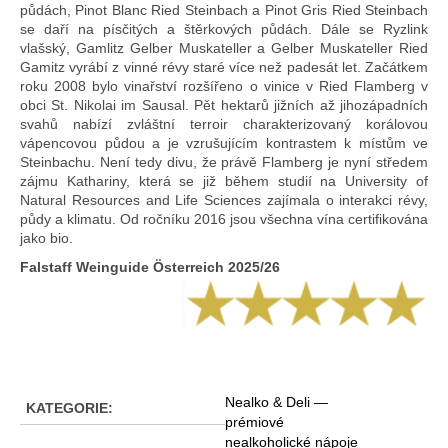
půdách, Pinot Blanc Ried Steinbach a Pinot Gris Ried Steinbach
se daří na písčitých a štěrkových půdách. Dále se Ryzlink
vlašský, Gamlitz Gelber Muskateller a Gelber Muskateller Ried
Gamitz vyrábí z vinné révy staré více než padesát let. Začátkem
roku 2008 bylo vinařství rozšířeno o vinice v Ried Flamberg v
obci St. Nikolai im Sausal. Pět hektarů jižních až jihozápadních
svahů nabízí zvláštní terroir charakterizovaný korálovou
vápencovou půdou a je vzrušujícím kontrastem k místům ve
Steinbachu. Není tedy divu, že právě Flamberg je nyní středem
zájmu Kathariny, která se již během studií na University of
Natural Resources and Life Sciences zajímala o interakci révy,
půdy a klimatu. Od ročníku 2016 jsou všechna vína certifikována
jako bio.
Falstaff Weinguide Österreich 2025/26
Nealko & Deli —
KATEGORIE
:
prémiové
nealkoholické nápoje