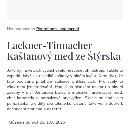
e
t
e
n
Průměrné
Neohodnoceno
Podrobnosti hodnocení
hodnocení
a
produktu
Lackner-Tinnacher
je
j
0,0
Kaštanový med ze Štýrska
í
z
5
t
hvězdiček.
Jako by na větvích vybuchovalo nespočet ohňostrojů. Takhle to
?
vypadá, když jsou sladké kaštany v plném květu. Není divu, že
tato podívaná přitahuje statisíce přihlížejících. Pro včely to
však není jen sledování. Hodují na sladkém nektaru a plní si
zásoby v úlu. Jantarová barva a intenzivní aromatický med,
chuť karamelu a borovicové pryskyřice. Skvěle se hodí jako
pomazánka, ale díky své tekuté konzistenci také velmi dobře k
dochucení marinád a dezertů.
Hledat
Můžeme doručit do:
10.8.2026