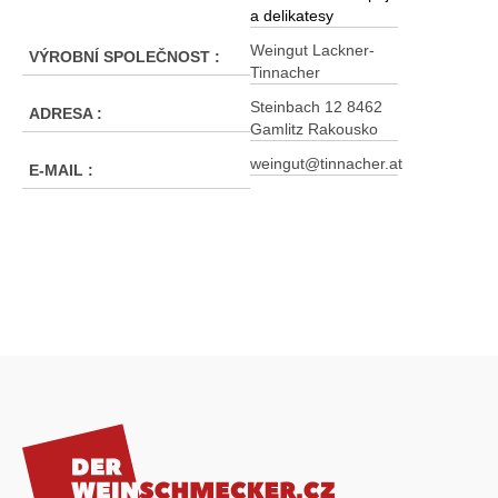
a delikatesy
Weingut Lackner-
VÝROBNÍ SPOLEČNOST
:
Tinnacher
Steinbach 12 8462
ADRESA
:
Gamlitz Rakousko
weingut@tinnacher.at
E-MAIL
:
Z
á
p
a