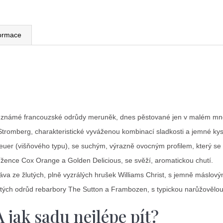
formace
ámé francouzské odrůdy meruněk, dnes pěstované jen v malém množs
omberg, charakteristické vyváženou kombinací sladkosti a jemné kyse
r (višňového typu), se suchým, výrazně ovocným profilem, který se ho
žence Cox Orange a Golden Delicious, se svěží, aromatickou chutí.
va ze žlutých, plně vyzrálých hrušek Williams Christ, s jemně máslo
h odrůd rebarbory The Sutton a Frambozen, s typickou narůžovělou b
 jak sadu nejlépe pít?