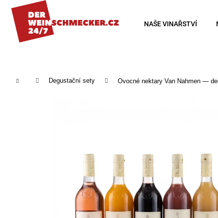
K
o
Zpět
Zpět
NAŠE VINAŘSTVÍ
š
do
do
í
obchodu
obchodu
k
Domů
Degustační sety
Ovocné nektary Van Nahmen — deg