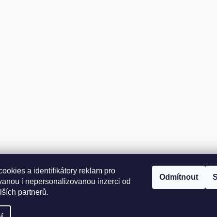
okies a identifikátory reklam pro
Odmítnout
S
vanou i nepersonalizovanou inzerci od
ších partnerů.
azena.
Upravit nastavení cookies
í