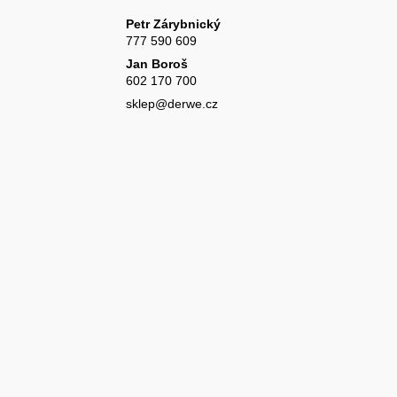
Petr Zárybnický
777 590 609
Jan Boroš
602 170 700
sklep@derwe.cz