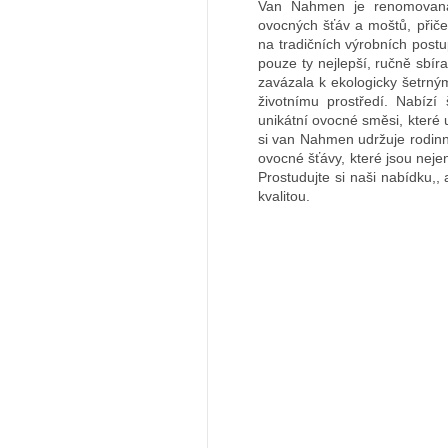
Van Nahmen je renomovaná z
ovocných šťáv a moštů, přiče
na tradičních výrobních post
pouze ty nejlepší, ručně sbír
zavázala k ekologicky šetrný
životnímu prostředí. Nabízí
unikátní ovocné směsi, které 
si van Nahmen udržuje rodinn
ovocné šťávy, které jsou neje
Prostudujte si naši nabídku,,
kvalitou.