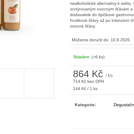
nealkoholické alternativy k sekt
sortýrovaným ovocným šťávám a 
dodavatele do špičkové gastronomi
hruškové šťávy až po intenzivní 
ovocné šťávy.
Můžeme doručit do:
10.8.2026
Skladem
(>6 ks)
864 Kč
/ ks
714 Kč bez DPH
Měrná
144 Kč / 1 ks
cena:
Kategorie
:
Degustačn