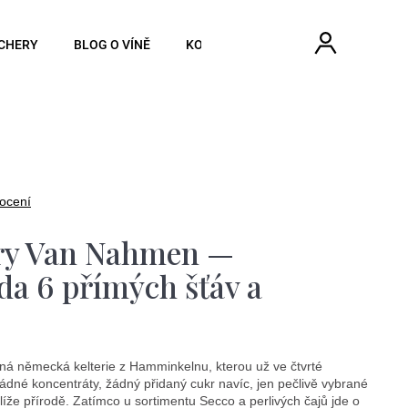
Hledat
Náku
Přihlášen
CHERY
BLOG O VÍNĚ
KONTAKTY
koší
ocení
ry Van Nahmen —
da 6 přímých šťáv a
ná německá kelterie z Hamminkelnu, kterou už ve čtvrté
ádné koncentráty, žádný přidaný cukr navíc, jen pečlivě vybrané
že přírodě. Zatímco u sortimentu Secco a perlivých čajů jde o