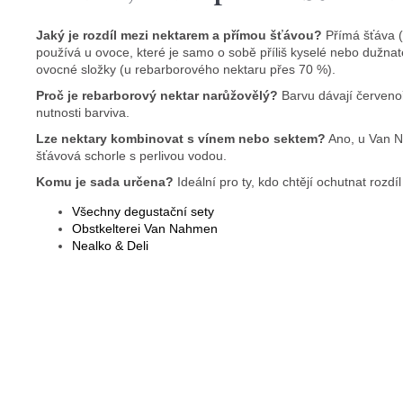
Jaký je rozdíl mezi nektarem a přímou šťávou?
Přímá šťáva (
používá u ovoce, které je samo o sobě příliš kyselé nebo dužna
ovocné složky (u rebarborového nektaru přes 70 %).
Proč je rebarborový nektar narůžovělý?
Barvu dávají červeno
nutnosti barviva.
Lze nektary kombinovat s vínem nebo sektem?
Ano, u Van Na
šťávová schorle s perlivou vodou.
Komu je sada určena?
Ideální pro ty, kdo chtějí ochutnat rozdí
Všechny degustační sety
Obstkelterei Van Nahmen
Nealko & Deli