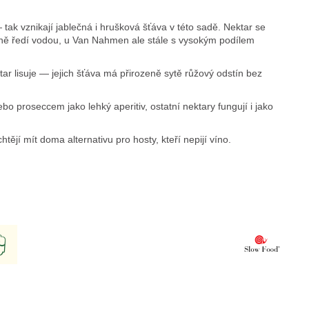
k vznikají jablečná i hrušková šťáva v této sadě. Nektar se
írně ředí vodou, u Van Nahmen ale stále s vysokým podílem
 lisuje — jejich šťáva má přirozeně sytě růžový odstín bez
proseccem jako lehký aperitiv, ostatní nektary fungují i jako
tějí mít doma alternativu pro hosty, kteří nepijí víno.