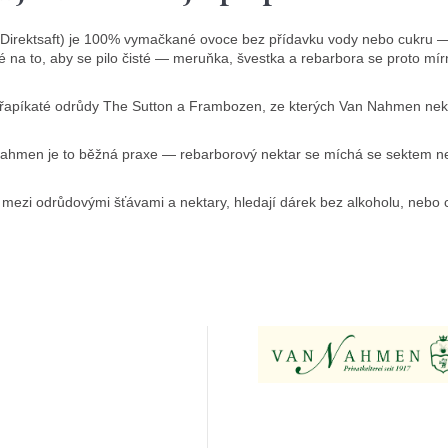
Direktsaft) je 100% vymačkané ovoce bez přídavku vody nebo cukru — ta
té na to, aby se pilo čisté — meruňka, švestka a rebarbora se proto m
řapíkaté odrůdy The Sutton a Frambozen, ze kterých Van Nahmen nektar
hmen je to běžná praxe — rebarborový nektar se míchá se sektem nebo 
l mezi odrůdovými šťávami a nektary, hledají dárek bez alkoholu, nebo ch