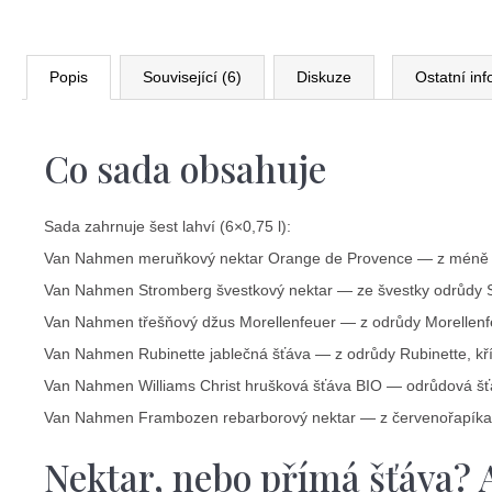
Popis
Související (6)
Diskuze
Ostatní in
Co sada obsahuje
Sada zahrnuje šest lahví (6×0,75 l):
Van Nahmen meruňkový nektar Orange de Provence — z méně zn
Van Nahmen Stromberg švestkový nektar — ze švestky odrůdy Str
Van Nahmen třešňový džus Morellenfeuer — z odrůdy Morellenfeue
Van Nahmen Rubinette jablečná šťáva — z odrůdy Rubinette, kří
Van Nahmen Williams Christ hrušková šťáva BIO — odrůdová šťá
Van Nahmen Frambozen rebarborový nektar — z červenořapíkatýc
Nektar, nebo přímá šťáva? A