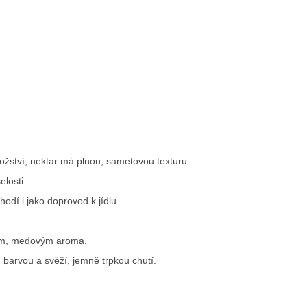
tví; nektar má plnou, sametovou texturu.
losti.
dí i jako doprovod k jídlu.
vým, medovým aroma.
arvou a svěží, jemně trpkou chutí.