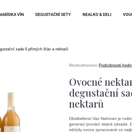
NABÍDKA VÍN
DEGUSTAČNÍ SETY
NEALKO & DELI
VOU
Co potřebujete najít?
ustační sada 6 přímých šťáv a nektarů
Hledat
Průměrné
Neohodnoceno
Podrobnosti hodn
hodnocení
produktu
Ovocné nekta
je
0,0
Doporučujeme
degustační sa
z
5
nektarů
hvězdiček.
Obstkelterei Van Nahmen je rodin
generaci provází stejná zásada: ž
odrůdy ovoce zpracované co nejblí