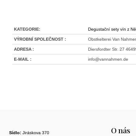
KATEGORIE
:
Degustační sety vín z 
VÝROBNÍ SPOLEČNOST
:
Obstkelterei Van Nahme
ADRESA
:
Diersfordter Str. 27 4
E-MAIL
:
info@vannahmen.de
Z
á
O nás
p
Sídlo:
Jiráskova 370