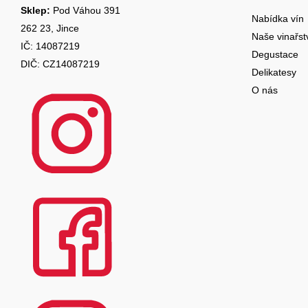
a
Sklep:
Pod Váhou 391
Nabídka vín
262 23, Jince
t
Naše vinařst
IČ: 14087219
Degustace
í
DIČ: CZ14087219
Delikatesy
O nás