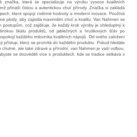
načka, která se specializuje na výrobu vysoce kvalitních
mž přináší čistou a autentickou chuť přírody. Značka si zakládá
upech, které spojují rodinné hodnoty a moderní inovace. Používá
ané plody, aby zajistila maximální chuť a kvalitu. Van Nahmen se
m postupům, což zajišťuje, že každý krok výroby je ohleduplný k
 širokou škálu produktů, od jablečných a hruškových šťáv po
uspokojí každého milovníka kvalitních nápojů. Od svého založení
ý přístup, který se promítá do každého produktu. Pokud hledáte
n chutné, ale také zdravé a přírodní, van Nahmen je vaší volbou.
 abyste se dozvěděli více o produktech, kde se tradice setkává s