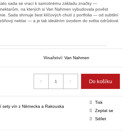
u, tato sada se vrací k samotnému základu značky —
nektarům, na kterých si Van Nahmen vybudovala pověst
e. Sada shrnuje šest klíčových chutí z portfolia — od subtilní
třešňový nektar — a je tak ideálním úvodem do světa odrůdové
Vinařství:
Van Nahmen
Do košíku
Tisk
í sety vín z Německa a Rakouska
Zeptat se
Sdílet