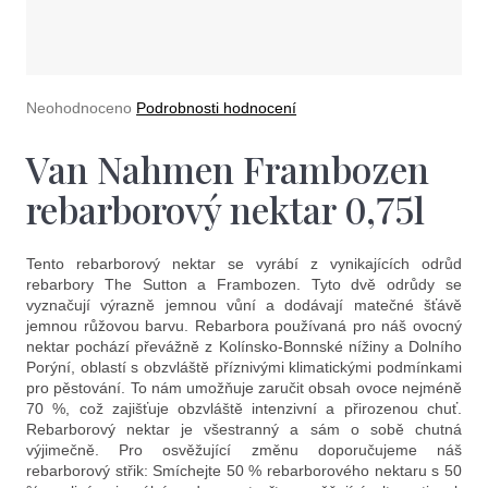
e
t
e
n
Průměrné
Neohodnoceno
Podrobnosti hodnocení
hodnocení
a
produktu
Van Nahmen Frambozen
je
j
0,0
rebarborový nektar 0,75l
í
z
5
t
hvězdiček.
Tento rebarborový nektar se vyrábí z vynikajících odrůd
?
rebarbory ​​The Sutton a Frambozen. Tyto dvě odrůdy se
vyznačují výrazně jemnou vůní a dodávají matečné šťávě
jemnou růžovou barvu. Rebarbora používaná pro náš ovocný
nektar pochází převážně z Kolínsko-Bonnské nížiny a Dolního
Porýní, oblastí s obzvláště příznivými klimatickými podmínkami
pro pěstování. To nám umožňuje zaručit obsah ovoce nejméně
70 %, což zajišťuje obzvláště intenzivní a přirozenou chuť.
Hledat
Rebarborový nektar je všestranný a sám o sobě chutná
výjimečně. Pro osvěžující změnu doporučujeme náš
rebarborový střik: Smíchejte 50 % rebarborového nektaru s 50