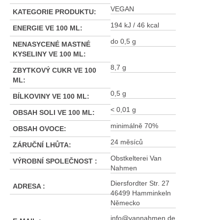
VEGAN
KATEGORIE PRODUKTU
:
194 kJ / 46 kcal
ENERGIE VE 100 ML
:
do 0,5 g
NENASYCENÉ MASTNÉ
KYSELINY VE 100 ML
:
8,7 g
ZBYTKOVÝ CUKR VE 100
ML
:
0,5 g
BÍLKOVINY VE 100 ML
:
< 0,01 g
OBSAH SOLI VE 100 ML
:
minimálně 70%
OBSAH OVOCE
:
24 měsíců
ZÁRUČNÍ LHŮTA
:
Obstkelterei Van
VÝROBNÍ SPOLEČNOST
:
Nahmen
Diersfordter Str. 27
ADRESA
:
46499 Hamminkeln
Německo
info@vannahmen.de