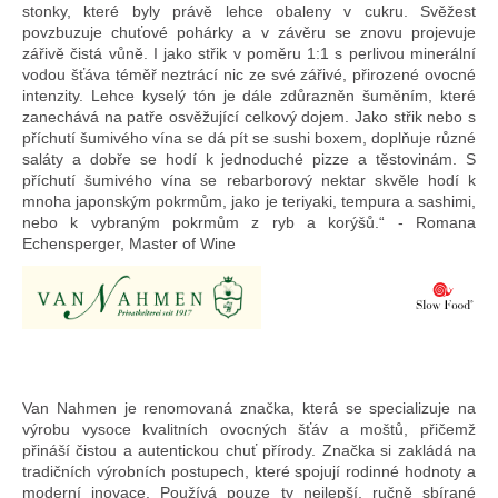
stonky, které byly právě lehce obaleny v cukru. Svěžest
povzbuzuje chuťové pohárky a v závěru se znovu projevuje
zářivě čistá vůně. I jako střik v poměru 1:1 s perlivou minerální
vodou šťáva téměř neztrácí nic ze své zářivé, přirozené ovocné
intenzity. Lehce kyselý tón je dále zdůrazněn šuměním, které
zanechává na patře osvěžující celkový dojem. Jako střik nebo s
příchutí šumivého vína se dá pít se sushi boxem, doplňuje různé
saláty a dobře se hodí k jednoduché pizze a těstovinám. S
příchutí šumivého vína se rebarborový nektar skvěle hodí k
mnoha japonským pokrmům, jako je teriyaki, tempura a sashimi,
nebo k vybraným pokrmům z ryb a korýšů.“ - Romana
Echensperger, Master of Wine
Van Nahmen je renomovaná značka, která se specializuje na
výrobu vysoce kvalitních ovocných šťáv a moštů, přičemž
přináší čistou a autentickou chuť přírody. Značka si zakládá na
tradičních výrobních postupech, které spojují rodinné hodnoty a
moderní inovace. Používá pouze ty nejlepší, ručně sbírané