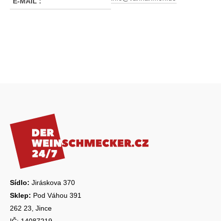
E-MAIL
:
Z
á
p
a
t
í
Sídlo:
Jiráskova 370
Sklep:
Pod Váhou 391
262 23, Jince
IČ: 14087219