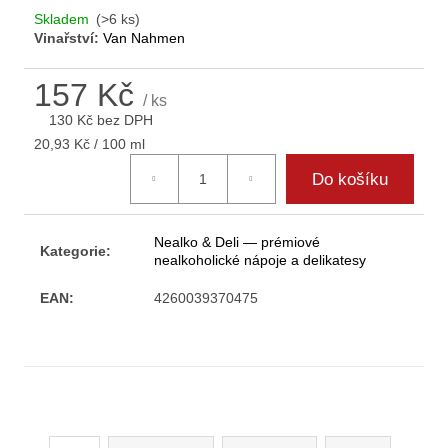
Skladem
(>6 ks)
Vinařství:
Van Nahmen
157 Kč
/ ks
130 Kč bez DPH
Měrná
20,93 Kč / 100 ml
cena:
Do košíku
Nealko & Deli — prémiové
Kategorie
:
nealkoholické nápoje a delikatesy
EAN
:
4260039370475