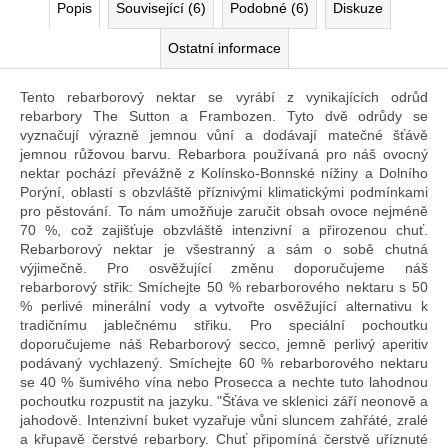
Popis
Související (6)
Podobné (6)
Diskuze
Ostatní informace
Tento rebarborový nektar se vyrábí z vynikajících odrůd
rebarbory ​​The Sutton a Frambozen. Tyto dvě odrůdy se
vyznačují výrazně jemnou vůní a dodávají matečné šťávě
jemnou růžovou barvu. Rebarbora používaná pro náš ovocný
nektar pochází převážně z Kolínsko-Bonnské nížiny a Dolního
Porýní, oblastí s obzvláště příznivými klimatickými podmínkami
pro pěstování. To nám umožňuje zaručit obsah ovoce nejméně
70 %, což zajišťuje obzvláště intenzivní a přirozenou chuť.
Rebarborový nektar je všestranný a sám o sobě chutná
výjimečně. Pro osvěžující změnu doporučujeme náš
rebarborový střik: Smíchejte 50 % rebarborového nektaru s 50
% perlivé minerální vody a vytvořte osvěžující alternativu k
tradičnímu jablečnému střiku. Pro speciální pochoutku
doporučujeme náš Rebarborový secco, jemně perlivý aperitiv
podávaný vychlazený. Smíchejte 60 % rebarborového nektaru
se 40 % šumivého vína nebo Prosecca a nechte tuto lahodnou
pochoutku rozpustit na jazyku. "Šťáva ve sklenici září neonově a
jahodově. Intenzivní buket vyzařuje vůni sluncem zahřáté, zralé
a křupavě čerstvé rebarbory. Chuť připomíná čerstvě uříznuté