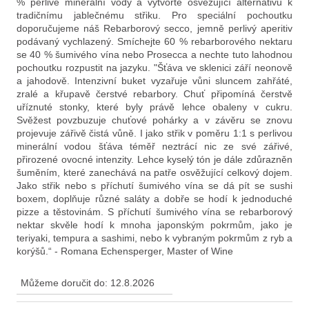
% perlivé minerální vody a vytvořte osvěžující alternativu k
D
tradičnímu jablečnému střiku. Pro speciální pochoutku
o
doporučujeme náš Rebarborový secco, jemně perlivý aperitiv
p
podávaný vychlazený. Smíchejte 60 % rebarborového nektaru
o
se 40 % šumivého vína nebo Prosecca a nechte tuto lahodnou
pochoutku rozpustit na jazyku. "Šťáva ve sklenici září neonově
r
a jahodově. Intenzivní buket vyzařuje vůni sluncem zahřáté,
u
zralé a křupavě čerstvé rebarbory. Chuť připomíná čerstvě
č
uříznuté stonky, které byly právě lehce obaleny v cukru.
u
Svěžest povzbuzuje chuťové pohárky a v závěru se znovu
j
projevuje zářivě čistá vůně. I jako střik v poměru 1:1 s perlivou
e
minerální vodou šťáva téměř neztrácí nic ze své zářivé,
přirozené ovocné intenzity. Lehce kyselý tón je dále zdůrazněn
m
šuměním, které zanechává na patře osvěžující celkový dojem.
e
Jako střik nebo s příchutí šumivého vína se dá pít se sushi
boxem, doplňuje různé saláty a dobře se hodí k jednoduché
pizze a těstovinám. S příchutí šumivého vína se rebarborový
nektar skvěle hodí k mnoha japonským pokrmům, jako je
teriyaki, tempura a sashimi, nebo k vybraným pokrmům z ryb a
korýšů.“ - Romana Echensperger, Master of Wine
Můžeme doručit do:
12.8.2026