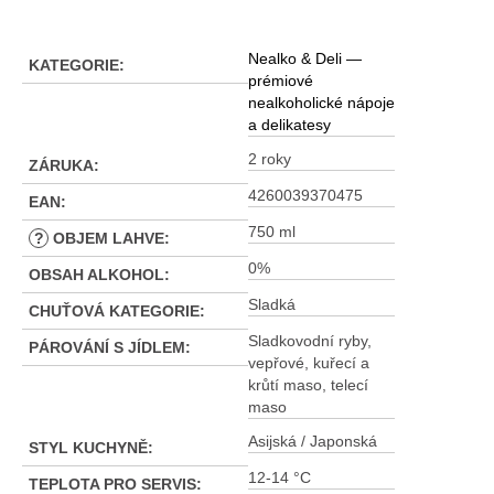
Nealko & Deli —
KATEGORIE
:
prémiové
nealkoholické nápoje
a delikatesy
2 roky
ZÁRUKA
:
4260039370475
EAN
:
750 ml
?
OBJEM LAHVE
:
0%
OBSAH ALKOHOL
:
Sladká
CHUŤOVÁ KATEGORIE
:
Sladkovodní ryby,
PÁROVÁNÍ S JÍDLEM
:
vepřové, kuřecí a
krůtí maso, telecí
maso
Asijská / Japonská
STYL KUCHYNĚ
:
12-14 °C
TEPLOTA PRO SERVIS
: