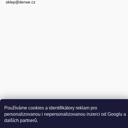
sklep@derwe.cz
Vytvořil Shoptet
Používáme cookies a identifikátory reklam pro
Copyright 2026
DER WEINSCHMECKER.CZ
. Všechna práva
personalizovanou i nepersonalizovanou inzerci od Googlu a
Upravit nastavení cookies
vyhrazena.
dalších partnerů.