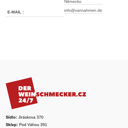
Německo
info@vannahmen.de
E-MAIL
:
Z
á
p
a
t
í
Sídlo:
Jiráskova 370
Sklep:
Pod Váhou 391