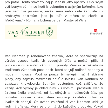
pro patro. Tento šťavnatý čaj je ideální jako aperitiv. Díky svým
vytříbeným vůním se hodí k pokrmům s asijským kořením, jako
jsou semínka pískavice, řecké seno nebo žluté kari, ale i k
arabským pokrmům, jako je kuře z tažínu se skořicí a
hřebíčkem.“ - Romana Echensperger, Master of Wine
Van Nahmen je renomovaná značka, která se specializuje na
výrobu vysoce kvalitních ovocných šťáv a moštů, přičemž
přináší čistou a autentickou chuť přírody. Značka si zakládá na
tradičních výrobních postupech, které spojují rodinné hodnoty a
moderní inovace. Používá pouze ty nejlepší, ručně sbírané
plody, aby zajistila maximální chuť a kvalitu. Van Nahmen se
zavázala k ekologicky šetrným postupům, což zajišťuje, že
každý krok výroby je ohleduplný k životnímu prostředí. Nabízí
širokou škálu produktů, od jablečných a hruškových šťáv po
unikátní ovocné směsi, které uspokojí každého milovníka
kvalitních nápojů. Od svého založení si van Nahmen udržuje
rodinný přístup, který se promítá do každého produktu. Pokud