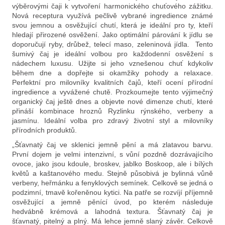
výběrovými čaji k vytvoření harmonického chuťového zážitku.
D
Nová receptura využívá pečlivě vybrané ingredience známé
o
svou jemnou a osvěžující chutí, která je ideální pro ty, kteří
p
hledají přirozené osvěžení. Jako optimální párování k jídlu se
o
doporučují ryby, drůbež, telecí maso, zeleninová jídla. Tento
r
šumivý čaj je ideální volbou pro každodenní osvěžení s
u
nádechem luxusu. Užijte si jeho vznešenou chuť kdykoliv
č
během dne a dopřejte si okamžiky pohody a relaxace.
Perfektní pro milovníky kvalitních čajů, kteří ocení přírodní
u
ingredience a vyvážené chutě. Prozkoumejte tento výjimečný
j
organický čaj ještě dnes a objevte nové dimenze chutí, které
e
přináší kombinace hroznů Ryzlinku rýnského, verbeny a
m
jasmínu. Ideální volba pro zdravý životní styl a milovníky
e
přírodních produktů.
„Šťavnatý čaj ve sklenici jemně pění a má zlatavou barvu.
První dojem je velmi intenzivní, s vůní pozdně dozrávajícího
ovoce, jako jsou kdoule, broskev, jablko Boskoop, ale i bílých
květů a kaštanového medu. Stejně působivá je bylinná vůně
verbeny, heřmánku a fenyklových semínek. Celkově se jedná o
podzimní, tmavě kořeněnou kytici. Na patře se rozvíjí příjemně
osvěžující a jemně pěnící úvod, po kterém následuje
hedvábně krémová a lahodná textura. Šťavnatý čaj je
šťavnatý, pitelný a plný. Má lehce jemně slaný závěr. Celkově