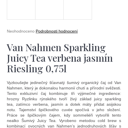
e
t
e
n
Průměrné
Neohodnoceno
Podrobnosti hodnocení
a
hodnocení
produktu
Van Nahmen Sparkling
j
je
0,0
í
Juicy Tea verbena jasmín
z
5
t
Riesling 0,75l
hvězdiček.
?
Vyzkoušejte jedinečný šťavnatý šumivý organický čaj od Van
Nahmen, který je dokonalou harmonií chutí a přírodní svěžesti.
Tento exkluzivní čaj kombinuje tři výjimečné ingredience:
hrozny Ryzlinku rýnského tvoří živý základ juicy sparkling
tea, zatímco verbena, jasmín a dotek máty přidat asijskou
Hledat
notu. Tajemství špičkového cuvée spočívá v jeho složení.
Práce se špičkovým čajem, kdy sommeliéři vytvořili tento
nealko Šumivý Juicy Tea. Vyrobeno metodou cold brew s
kombinací ovocných van Nahmen’s jednodruhových šťáv s