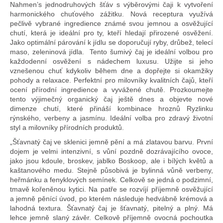
Nahmen’s jednodruhových šťáv s výběrovými čaji k vytvoření
harmonického chuťového zážitku. Nová receptura využívá
pečlivě vybrané ingredience známé svou jemnou a osvěžující
chutí, která je ideální pro ty, kteří hledají přirozené osvěžení.
Jako optimální párování k jídlu se doporučují ryby, drůbež, telecí
maso, zeleninová jídla. Tento šumivý čaj je ideální volbou pro
každodenní osvěžení s nádechem luxusu. Užijte si jeho
vznešenou chuť kdykoliv během dne a dopřejte si okamžiky
pohody a relaxace. Perfektní pro milovníky kvalitních čajů, kteří
ocení přírodní ingredience a vyvážené chutě. Prozkoumejte
tento výjimečný organický čaj ještě dnes a objevte nové
dimenze chutí, které přináší kombinace hroznů Ryzlinku
rýnského, verbeny a jasmínu. Ideální volba pro zdravý životní
styl a milovníky přírodních produktů.
„Šťavnatý čaj ve sklenici jemně pění a má zlatavou barvu. První
dojem je velmi intenzivní, s vůní pozdně dozrávajícího ovoce,
jako jsou kdoule, broskev, jablko Boskoop, ale i bílých květů a
kaštanového medu. Stejně působivá je bylinná vůně verbeny,
heřmánku a fenyklových semínek. Celkově se jedná o podzimní,
tmavě kořeněnou kytici. Na patře se rozvíjí příjemně osvěžující
a jemně pěnící úvod, po kterém následuje hedvábně krémová a
lahodná textura. Šťavnatý čaj je šťavnatý, pitelný a plný. Má
lehce jemně slaný závěr. Celkově příjemně ovocná pochoutka