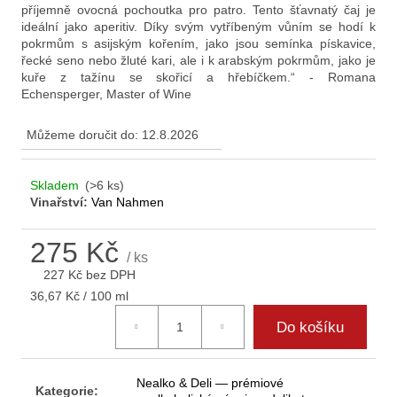
příjemně ovocná pochoutka pro patro. Tento šťavnatý čaj je
ideální jako aperitiv. Díky svým vytříbeným vůním se hodí k
pokrmům s asijským kořením, jako jsou semínka pískavice,
řecké seno nebo žluté kari, ale i k arabským pokrmům, jako je
kuře z tažínu se skořicí a hřebíčkem.“ - Romana
Echensperger, Master of Wine
Můžeme doručit do:
12.8.2026
Skladem
(>6 ks)
Vinařství:
Van Nahmen
275 Kč
/ ks
227 Kč bez DPH
Měrná
36,67 Kč / 100 ml
cena:
Do košíku
Nealko & Deli — prémiové
Kategorie
: