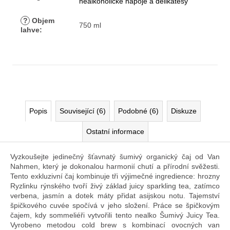
nealkoholické nápoje a delikatesy
?
Objem
750 ml
lahve
:
Popis
Související (6)
Podobné (6)
Diskuze
Ostatní informace
Vyzkoušejte jedinečný šťavnatý šumivý organický čaj od Van
Nahmen, který je dokonalou harmonií chutí a přírodní svěžesti.
Tento exkluzivní čaj kombinuje tři výjimečné ingredience: hrozny
Ryzlinku rýnského tvoří živý základ juicy sparkling tea, zatímco
verbena, jasmín a dotek máty přidat asijskou notu. Tajemství
špičkového cuvée spočívá v jeho složení. Práce se špičkovým
čajem, kdy sommeliéři vytvořili tento nealko Šumivý Juicy Tea.
Vyrobeno metodou cold brew s kombinací ovocných van