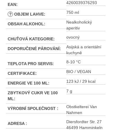
4260039376293
EAN
:
750 ml
?
OBJEM LAHVE
:
Nealkoholický
OBSAH ALKOHOL
:
aperitiv
ovocný
CHUŤOVÁ KATEGORIE
:
Asijská a orientální
DOPORUČENÉ PÁROVÁNÍ
:
kuchyně
8-10 °C
TEPLOTA PRO SERVIS
:
BIO / VEGAN
CERTIFIKACE
:
123 kJ / 29 kcal
ENERGIE VE 100 ML
:
7 g
ZBYTKOVÝ CUKR VE 100
ML
:
Obstkelterei Van
VÝROBNÍ SPOLEČNOST
:
Nahmen
Diersfordter Str. 27
ADRESA
:
46499 Hamminkeln