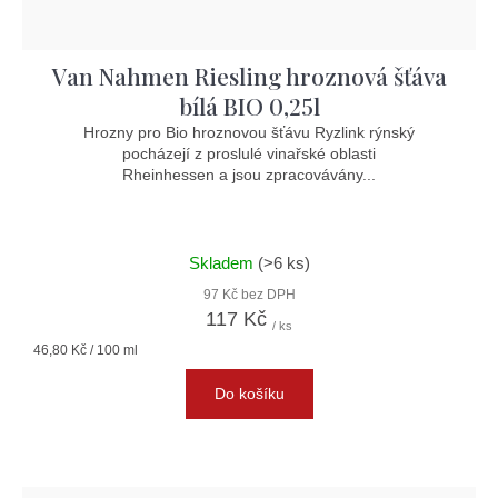
Van Nahmen Riesling hroznová šťáva
bílá BIO 0,25l
Hrozny pro Bio hroznovou šťávu Ryzlink rýnský
pocházejí z proslulé vinařské oblasti
Rheinhessen a jsou zpracovávány...
Skladem
(>6 ks)
97 Kč bez DPH
117 Kč
/ ks
Měrná
46,80 Kč / 100 ml
cena:
Do košíku