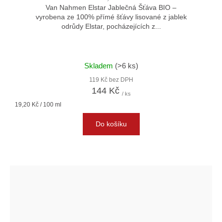
Van Nahmen Elstar Jablečná Šťáva BIO –
vyrobena ze 100% přímé šťávy lisované z jablek
odrůdy Elstar, pocházejících z...
Skladem
(>6 ks)
119 Kč bez DPH
144 Kč
/ ks
Měrná
19,20 Kč / 100 ml
cena:
Do košíku