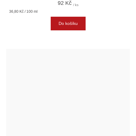
92 Kč
/ ks
Měrná
36,80 Kč / 100 ml
cena:
Do košíku