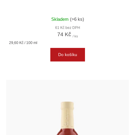
Skladem
(>6 ks)
61 Kč bez DPH
74 Kč
/ ks
Měrná
29,60 Kč / 100 ml
cena:
Do košíku