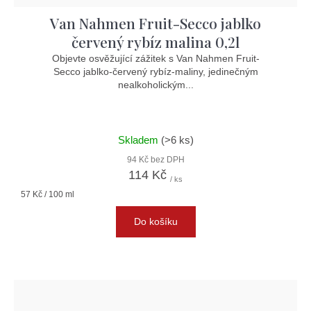
Van Nahmen Fruit-Secco jablko
červený rybíz malina 0,2l
Objevte osvěžující zážitek s Van Nahmen Fruit-
Secco jablko-červený rybíz-maliny, jedinečným
nealkoholickým...
Skladem
(>6 ks)
94 Kč bez DPH
114 Kč
/ ks
Měrná
57 Kč / 100 ml
cena:
Do košíku