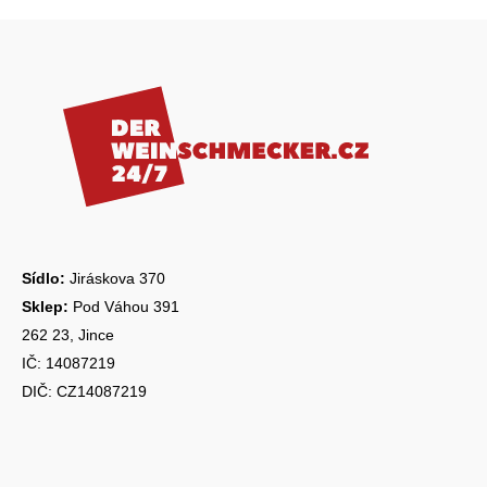
k
Z
y
á
v
ý
p
p
a
i
s
t
u
í
Sídlo:
Jiráskova 370
Sklep:
Pod Váhou 391
262 23, Jince
IČ: 14087219
DIČ: CZ14087219