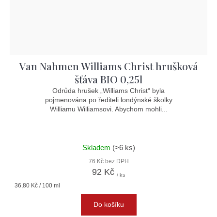
Van Nahmen Williams Christ hrušková
šťáva BIO 0,25l
Odrůda hrušek „Williams Christ“ byla
pojmenována po řediteli londýnské školky
Williamu Williamsovi. Abychom mohli...
Skladem
(>6 ks)
76 Kč bez DPH
92 Kč
/ ks
Měrná
36,80 Kč / 100 ml
cena:
Do košíku