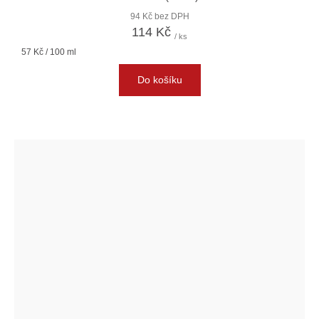
94 Kč bez DPH
114 Kč
/ ks
Měrná
57 Kč / 100 ml
cena:
Do košíku