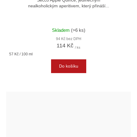
nealkoholickým aperitivem, který přináší...
Skladem
(>6 ks)
94 Kč bez DPH
114 Kč
/ ks
Měrná
57 Kč / 100 ml
cena:
Do košíku