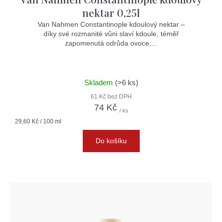
nektar 0,25l
Van Nahmen Constantinople kdoulový nektar –
díky své rozmanité vůni slaví kdoule, téměř
zapomenutá odrůda ovoce,...
Skladem
(>6 ks)
61 Kč bez DPH
74 Kč
/ ks
Měrná
29,60 Kč / 100 ml
cena:
Do košíku