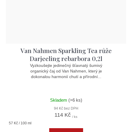
Van Nahmen Sparkling Tea růže
Darjeeling rebarbora 0,2l
Vyzkoušejte jedinečný šťavnatý šumivý
organický čaj od Van Nahmen, který je
dokonalou harmonií chutí a přírodní...
Skladem
(>6 ks)
94 Kč bez DPH
114 Kč
/ ks
Měrná
57 Kč / 100 ml
cena: