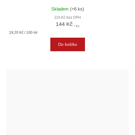
Skladem
(>6 ks)
119 Kč bez DPH
144 Kč
/ ks
Měrná
19,20 Kč / 100 ml
cena:
Do košíku