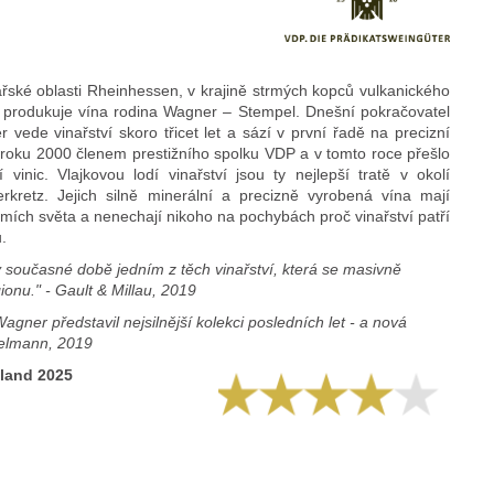
řské oblasti Rheinhessen, v krajině strmých kopců vulkanického
í produkuje vína rodina Wagner – Stempel. Dnešní pokračovatel
 vede vinařství skoro třicet let a sází v první řadě na precizní
 od roku 2000 členem prestižního spolku VDP a v tomto roce přešlo
vinic. Vlajkovou lodí vinařství jsou ty nejlepší tratě v okolí
rkretz. Jejich silně minerální a precizně vyrobená vína mají
zemích světa a nenechají nikoho na pochybách proč vinařství patří
.
 současné době jedním z těch vinařství, která se masivně
ionu." - Gault & Millau, 2019
gner představil nejsilnější kolekci posledních let - a nová
chelmann, 2019
hland 2025