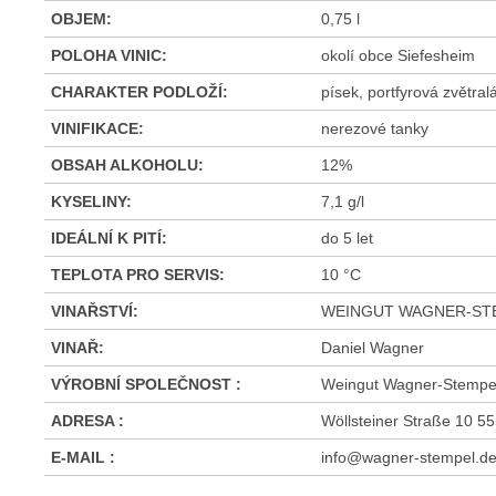
OBJEM
:
0,75 l
POLOHA VINIC
:
okolí obce Siefesheim
CHARAKTER PODLOŽÍ
:
písek, portfyrová zvětral
VINIFIKACE
:
nerezové tanky
OBSAH ALKOHOLU
:
12%
KYSELINY
:
7,1 g/l
IDEÁLNÍ K PITÍ
:
do 5 let
TEPLOTA PRO SERVIS
:
10 °C
VINAŘSTVÍ
:
WEINGUT WAGNER-ST
VINAŘ
:
Daniel Wagner
VÝROBNÍ SPOLEČNOST
:
Weingut Wagner-Stempe
ADRESA
:
Wöllsteiner Straße 10 
E-MAIL
:
info@wagner-stempel.d