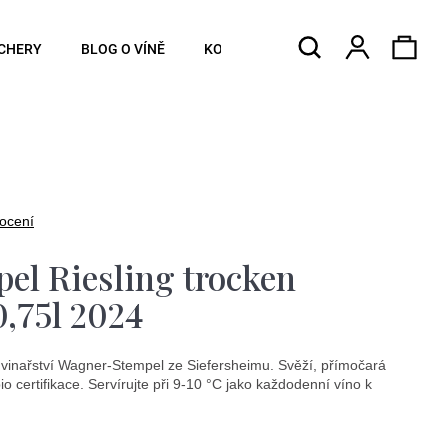
Hledat
Náku
Přihlášen
CHERY
BLOG O VÍNĚ
KONTAKTY
koší
ocení
l Riesling trocken
,75l 2024
 vinařství Wagner-Stempel ze Siefersheimu. Svěží, přímočará
io certifikace. Servírujte při 9-10 °C jako každodenní víno k