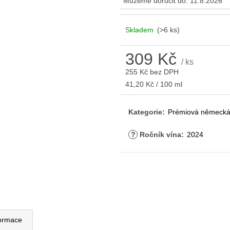
Můžeme doručit do:
11.8.2026
Skladem
(>6 ks)
309 Kč
/ ks
255 Kč bez DPH
Měrná
41,20 Kč / 100 ml
cena:
Kategorie
:
Prémiová německá
?
Ročník vína
:
2024
formace