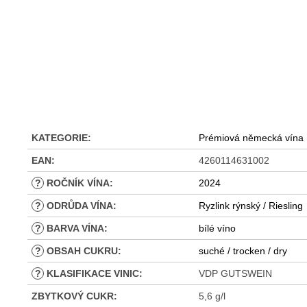
KATEGORIE
:
Prémiová německá vína
EAN
:
4260114631002
?
ROČNÍK VÍNA
:
2024
?
ODRŮDA VÍNA
:
Ryzlink rýnský / Riesling
?
BARVA VÍNA
:
bílé víno
?
OBSAH CUKRU
:
suché / trocken / dry
?
KLASIFIKACE VINIC
:
VDP GUTSWEIN
ZBYTKOVÝ CUKR
:
5,6 g/l