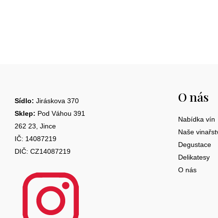
Z
á
O nás
p
Sídlo:
Jiráskova 370
a
Sklep:
Pod Váhou 391
Nabídka vín
262 23, Jince
t
Naše vinařst
IČ: 14087219
Degustace
í
DIČ: CZ14087219
Delikatesy
O nás