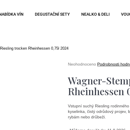
NABÍDKA VÍN
DEGUSTAČNÍ SETY
NEALKO & DELI
VOU
Co potřebujete najít?
iesling trocken Rheinhessen 0,75l 2024
Hledat
Průměrné
Neohodnoceno
Podrobnosti hodn
hodnocení
produktu
Wagner-Stempe
je
0,0
Doporučujeme
Rheinhessen 0
z
5
hvězdiček.
Vstupní suchý Riesling rodinného
kyselinka, čistý odrůdový projev, b
rybám nebo drůbeži.