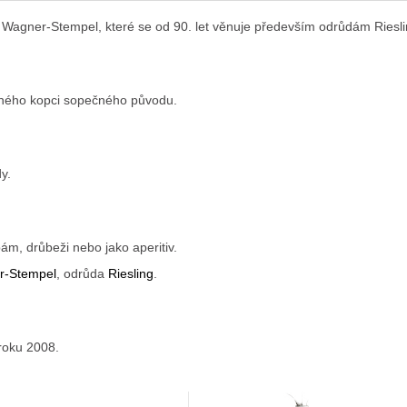
tví Wagner-Stempel, které se od 90. let věnuje především odrůdám Riesl
peného kopci sopečného původu.
y.
bám, drůbeži nebo jako aperitiv.
er-Stempel
, odrůda
Riesling
.
 roku 2008.