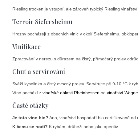
Riesling trocken je vstupní, ale zároveň typický Riesling vinařs
Terroir Siefersheimu
Hrozny pocházejí z obecních vinic v okolí Siefersheimu, obklo
Vinifikace
Zpracování v nerezu s důrazem na čistý, přímočarý projev odrůd
Chuť a servírování
Svěží kyselinka a čistý ovocný projev. Servírujte při 9-10 °C k ry
Víno pochází z
vinařské oblasti Rheinhessen
od
vinařství Wagn
Časté otázky
Je toto víno bio?
Ano, vinařství hospodaří bio certifikovaně od
K čemu se hodí?
K rybám, drůbeži nebo jako aperitiv.