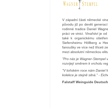
V západní části německé vina
původu již po devět generac
rodinné tradice Daniel Wagner
práci ve vinici. Vinařství je
také k organickému ošetření 
Siefersheimu Höllberg a Hee
fanoušky ve více než třiceti 
mezi absolutní německou elitu
"Pro nás je Wagner-Stempel v
rozvíjejí směrem k vrcholu reg
"V loňském roce nám Daniel Wa
kolekce je stejně silná." - Ei
Falstaff Weinguide Deutsc