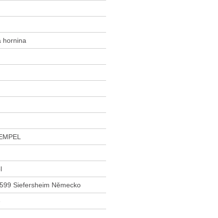
á hornina
EMPEL
l
55599 Siefersheim Německo
e