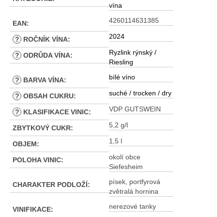
vína
4260114631385
EAN
:
2024
?
ROČNÍK VÍNA
:
Ryzlink rýnský /
?
ODRŮDA VÍNA
:
Riesling
bílé víno
?
BARVA VÍNA
:
suché / trocken / dry
?
OBSAH CUKRU
:
VDP GUTSWEIN
?
KLASIFIKACE VINIC
:
5,2 g/l
ZBYTKOVÝ CUKR
:
1,5 l
OBJEM
:
okolí obce
POLOHA VINIC
:
Siefesheim
písek, portfyrová
CHARAKTER PODLOŽÍ
:
zvětralá hornina
nerezové tanky
VINIFIKACE
: