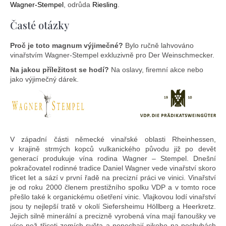
Wagner-Stempel
, odrůda
Riesling
.
Časté otázky
Proč je toto magnum výjimečné?
Bylo ručně lahvováno
vinařstvím Wagner-Stempel exkluzivně pro Der Weinschmecker.
Na jakou příležitost se hodí?
Na oslavy, firemní akce nebo
jako výjimečný dárek.
V západní části německé vinařské oblasti Rheinhessen,
v krajině strmých kopců vulkanického původu již po devět
generací produkuje vína rodina Wagner – Stempel. Dnešní
pokračovatel rodinné tradice Daniel Wagner vede vinařství skoro
třicet let a sází v první řadě na precizní práci ve vinici. Vinařství
je od roku 2000 členem prestižního spolku VDP a v tomto roce
přešlo také k organickému ošetření vinic. Vlajkovou lodí vinařství
jsou ty nejlepší tratě v okolí Siefersheimu Höllberg a Heerkretz.
Jejich silně minerální a precizně vyrobená vína mají fanoušky ve
více než třiceti zemích světa a nenechají nikoho na pochybách