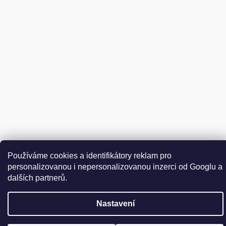
Vytvořil Shoptet
Používáme cookies a identifikátory reklam pro
personalizovanou i nepersonalizovanou inzerci od Googlu a
Copyright 2026
DER WEINSCHMECKER.CZ
. Všechna práva
Upravit nastavení cookies
vyhrazena.
dalších partnerů.
Nastavení
Přejít
na
obsah