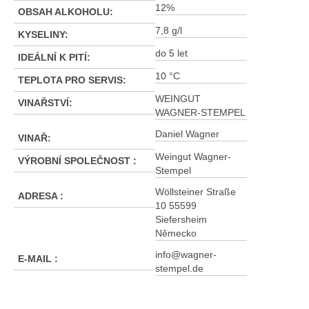
12%
OBSAH ALKOHOLU
:
7,8 g/l
KYSELINY
:
do 5 let
IDEÁLNÍ K PITÍ
:
10 °C
TEPLOTA PRO SERVIS
:
WEINGUT
VINAŘSTVÍ
:
WAGNER-STEMPEL
Daniel Wagner
VINAŘ
:
Weingut Wagner-
VÝROBNÍ SPOLEČNOST
:
Stempel
Wöllsteiner Straße
ADRESA
:
10 55599
Siefersheim
Německo
info@wagner-
E-MAIL
:
stempel.de