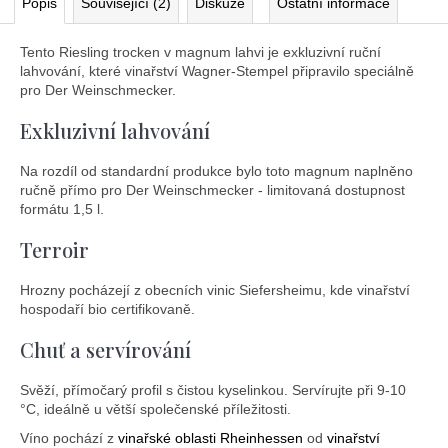
Popis
Související (2)
Diskuze
Ostatní informace
Tento Riesling trocken v magnum lahvi je exkluzivní ruční
lahvování, které vinařství Wagner-Stempel připravilo speciálně
pro Der Weinschmecker.
Exkluzivní lahvování
Na rozdíl od standardní produkce bylo toto magnum naplněno
ručně přímo pro Der Weinschmecker - limitovaná dostupnost
formátu 1,5 l.
Terroir
Hrozny pocházejí z obecních vinic Siefersheimu, kde vinařství
hospodaří bio certifikovaně.
Chuť a servírování
Svěží, přímočarý profil s čistou kyselinkou. Servírujte při 9-10
°C, ideálně u větší společenské příležitosti.
Víno pochází z
vinařské oblasti Rheinhessen
od
vinařství