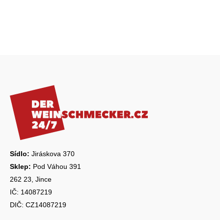
Z
á
p
a
t
í
Sídlo:
Jiráskova 370
Sklep:
Pod Váhou 391
262 23, Jince
IČ: 14087219
DIČ: CZ14087219