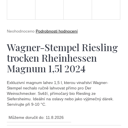
e
t
e
n
Průměrné
Neohodnoceno
Podrobnosti hodnocení
a
hodnocení
produktu
Wagner-Stempel Riesling
j
je
0,0
í
trocken Rheinhessen
z
5
t
Magnum 1,5l 2024
hvězdiček.
?
Exkluzivní magnum lahev 1,5 l, kterou vinařství Wagner-
Stempel nechalo ručně lahvovat přímo pro Der
Weinschmecker. Svěží, přímočarý bio Riesling ze
Siefersheimu. Ideální na oslavy nebo jako výjimečný dárek.
Servírujte při 9-10 °C.
Hledat
Můžeme doručit do:
11.8.2026