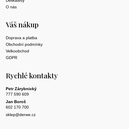
Delikatesy
O nás
Váš nákup
Doprava a platba
Obchodní podmínky
Velkoobchod
GDPR
Rychlé kontakty
Petr Zárybnický
777 590 609
Jan Boroš
602 170 700
sklep@derwe.cz