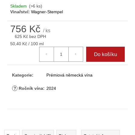
D
Skladem
(>6 ks)
o
Vinařství:
Wagner-Stempel
p
o
756 Kč
r
/ ks
625 Kč bez DPH
u
Měrná
č
50,40 Kč / 100 ml
cena:
u
Do košíku
j
e
m
Kategorie
:
Prémiová německá vína
e
?
Ročník vína
:
2024