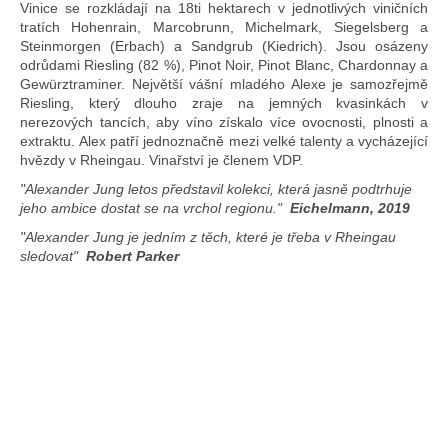
Vinice se rozkládají na 18ti hektarech v jednotlivých viničních
tratích Hohenrain, Marcobrunn, Michelmark, Siegelsberg a
Steinmorgen (Erbach) a Sandgrub (Kiedrich). Jsou osázeny
odrůdami Riesling (82 %), Pinot Noir, Pinot Blanc, Chardonnay a
Gewürztraminer. Největší vášní mladého Alexe je samozřejmě
Riesling, který dlouho zraje na jemných kvasinkách v
nerezových tancích, aby víno získalo více ovocnosti, plnosti a
extraktu. Alex patří jednoznačně mezi velké talenty a vycházející
hvězdy v Rheingau. Vinařství je členem VDP.
"Alexander Jung letos představil kolekci, která jasně podtrhuje
jeho ambice dostat se na vrchol regionu."
Eichelmann, 2019
"Alexander Jung je jedním z těch, které je třeba v Rheingau
sledovat"
Robert Parker