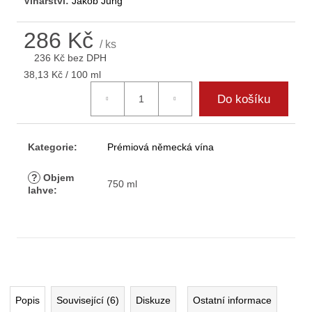
Vinařství:
Jakob Jung
D
o
286 Kč
p
/ ks
o
236 Kč bez DPH
r
Měrná
38,13 Kč / 100 ml
u
cena:
Do košíku
č
u
j
e
Kategorie
:
Prémiová německá vína
m
e
?
Objem
750 ml
lahve
:
Popis
Související (6)
Diskuze
Ostatní informace