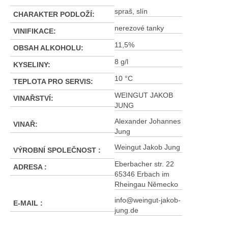
spraš, slín
CHARAKTER PODLOŽÍ
:
nerezové tanky
VINIFIKACE
:
11,5%
OBSAH ALKOHOLU
:
8 g/l
KYSELINY
:
10 °C
TEPLOTA PRO SERVIS
:
WEINGUT JAKOB
VINAŘSTVÍ
:
JUNG
Alexander Johannes
VINAŘ
:
Jung
Weingut Jakob Jung
VÝROBNÍ SPOLEČNOST
:
Eberbacher str. 22
ADRESA
:
65346 Erbach im
Rheingau Německo
info@weingut-jakob-
E-MAIL
:
jung.de