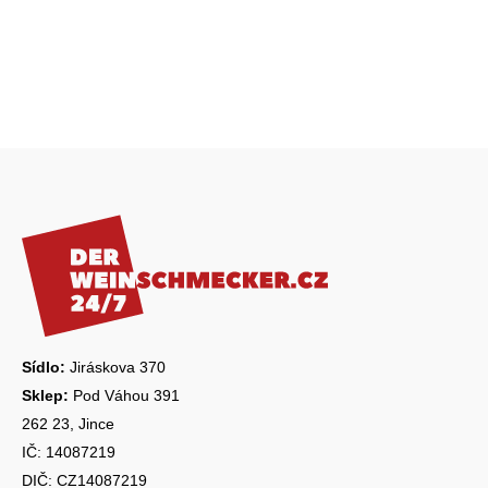
Z
á
p
a
t
í
Sídlo:
Jiráskova 370
Sklep:
Pod Váhou 391
262 23, Jince
IČ: 14087219
DIČ: CZ14087219