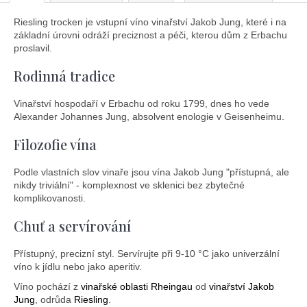
Riesling trocken je vstupní víno vinařství Jakob Jung, které i na
základní úrovni odráží preciznost a péči, kterou dům z Erbachu
proslavil.
Rodinná tradice
Vinařství hospodaří v Erbachu od roku 1799, dnes ho vede
Alexander Johannes Jung, absolvent enologie v Geisenheimu.
Filozofie vína
Podle vlastních slov vinaře jsou vína Jakob Jung "přístupná, ale
nikdy triviální" - komplexnost ve sklenici bez zbytečné
komplikovanosti.
Chuť a servírování
Přístupný, precizní styl. Servírujte při 9-10 °C jako univerzální
víno k jídlu nebo jako aperitiv.
Víno pochází z
vinařské oblasti Rheingau
od
vinařství Jakob
Jung
, odrůda
Riesling
.