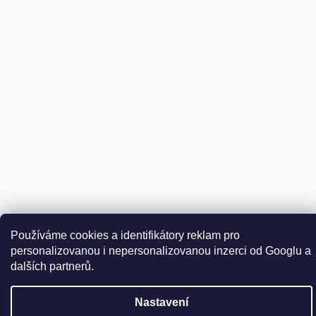
Vytvořil Shoptet
Používáme cookies a identifikátory reklam pro
Copyright 2026
DER WEINSCHMECKER.CZ
. Všechna práva
personalizovanou i nepersonalizovanou inzerci od Googlu a
Upravit nastavení cookies
vyhrazena.
dalších partnerů.
Nastavení
Přejít