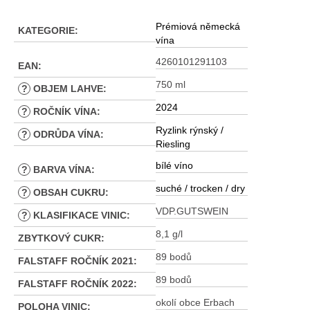
Prémiová německá
KATEGORIE
:
vína
4260101291103
EAN
:
750 ml
?
OBJEM LAHVE
:
2024
?
ROČNÍK VÍNA
:
Ryzlink rýnský /
?
ODRŮDA VÍNA
:
Riesling
bílé víno
?
BARVA VÍNA
:
suché / trocken / dry
?
OBSAH CUKRU
:
VDP.GUTSWEIN
?
KLASIFIKACE VINIC
:
8,1 g/l
ZBYTKOVÝ CUKR
:
89 bodů
FALSTAFF ROČNÍK 2021
:
89 bodů
FALSTAFF ROČNÍK 2022
:
okolí obce Erbach
POLOHA VINIC
: