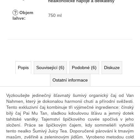
nealkoholické nápoje a delikatesy
?
Objem
750 ml
lahve
:
Popis
Související (6)
Podobné (6)
Diskuze
Ostatní informace
Vyzkoušejte jedinečný šťavnatý šumivý organický čaj od Van
Nahmen, který je dokonalou harmonií chutí a přírodní svěžesti.
Tento exkluzivní čaj kombinuje tři výjimečné ingredience: čínský
bílý čaj Pai Mu Tan, sladkou kdoulovou šťávu a jemný dotek
tahitské vanilky. Tajemství špičkového cuvée spočívá v jeho
složení. Práce se špičkovým čajem, kdy sommeliéři vytvořili
tento nealko Šumivý Juicy Tea. Doporučené párování k tmavým
masům, zvěřině a zeleninovým jídlům. Vyrobeno metodou cold