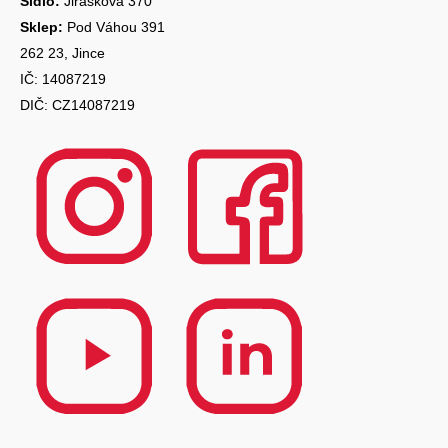
Sídlo:
Jiráskova 370
Sklep:
Pod Váhou 391
262 23, Jince
IČ: 14087219
DIČ: CZ14087219