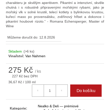
charakteru je skvělým aperitivem. Pikantní a intenzivní, skvěle
chutná i s robustně připravenými mořskými rybami, jako je
mořský vlk v solné krustě, telecí kotlety s bylinkovou krustou,
kuřecí maso po provensálsku, zvěřinový hřbet a dokonce i
pikantní houbové rizoto.“ - Romana Echensperger, Master of
Wine
Můžeme doručit do:
12.8.2026
Skladem
(>6 ks)
Vinařství:
Van Nahmen
275 Kč
/ ks
227 Kč bez DPH
Měrná
36,67 Kč / 100 ml
cena:
Do košíku
Nealko & Deli — prémiové
Kategorie
: