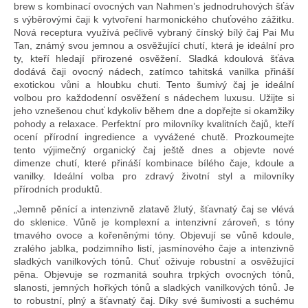
brew s kombinací ovocných van Nahmen’s jednodruhových šťáv
s výběrovými čaji k vytvoření harmonického chuťového zážitku.
Nová receptura využívá pečlivě vybraný čínský bílý čaj Pai Mu
Tan, známý svou jemnou a osvěžující chutí, která je ideální pro
ty, kteří hledají přirozené osvěžení. Sladká kdoulová šťáva
dodává čaji ovocný nádech, zatímco tahitská vanilka přináší
exotickou vůni a hloubku chuti. Tento šumivý čaj je ideální
volbou pro každodenní osvěžení s nádechem luxusu. Užijte si
jeho vznešenou chuť kdykoliv během dne a dopřejte si okamžiky
pohody a relaxace. Perfektní pro milovníky kvalitních čajů, kteří
ocení přírodní ingredience a vyvážené chutě. Prozkoumejte
tento výjimečný organický čaj ještě dnes a objevte nové
dimenze chutí, které přináší kombinace bílého čaje, kdoule a
vanilky. Ideální volba pro zdravý životní styl a milovníky
přírodních produktů.
„Jemně pěnící a intenzivně zlatavě žlutý, šťavnatý čaj se vlévá
do sklenice. Vůně je komplexní a intenzivní zároveň, s tóny
tmavého ovoce a kořeněnými tóny. Objevují se vůně kdoule,
zralého jablka, podzimního listí, jasmínového čaje a intenzivně
sladkých vanilkových tónů. Chuť oživuje robustní a osvěžující
pěna. Objevuje se rozmanitá souhra trpkých ovocných tónů,
slanosti, jemných hořkých tónů a sladkých vanilkových tónů. Je
to robustní, plný a šťavnatý čaj. Díky své šumivosti a suchému