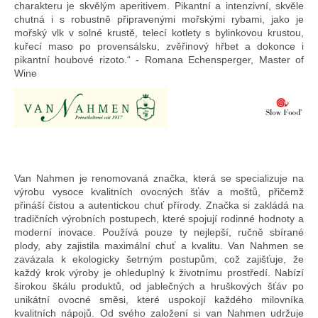
charakteru je skvělým aperitivem. Pikantní a intenzivní, skvěle
chutná i s robustně připravenými mořskými rybami, jako je
mořský vlk v solné krustě, telecí kotlety s bylinkovou krustou,
kuřecí maso po provensálsku, zvěřinový hřbet a dokonce i
pikantní houbové rizoto.“ - Romana Echensperger, Master of
Wine
Van Nahmen je renomovaná značka, která se specializuje na
výrobu vysoce kvalitních ovocných šťáv a moštů, přičemž
přináší čistou a autentickou chuť přírody. Značka si zakládá na
tradičních výrobních postupech, které spojují rodinné hodnoty a
moderní inovace. Používá pouze ty nejlepší, ručně sbírané
plody, aby zajistila maximální chuť a kvalitu. Van Nahmen se
zavázala k ekologicky šetrným postupům, což zajišťuje, že
každý krok výroby je ohleduplný k životnímu prostředí. Nabízí
širokou škálu produktů, od jablečných a hruškových šťáv po
unikátní ovocné směsi, které uspokojí každého milovníka
kvalitních nápojů. Od svého založení si van Nahmen udržuje