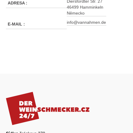
Diersfordter Str. 27
ADRESA
:
46499 Hamminkeln
Německo
info@vannahmen.de
E-MAIL
:
Z
á
p
a
t
í