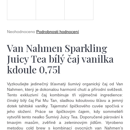
e
t
e
n
Průměrné
Neohodnoceno
Podrobnosti hodnocení
a
hodnocení
produktu
Van Nahmen Sparkling
j
je
0,0
í
Juicy Tea bílý čaj vanilka
z
5
t
kdoule 0,75l
hvězdiček.
?
Vyzkoušejte jedinečný šťavnatý šumivý organický čaj od Van
Nahmen, který je dokonalou harmonií chutí a přírodní svěžesti.
Tento exkluzivní čaj kombinuje tři výjimečné ingredience:
čínský bílý čaj Pai Mu Tan, sladkou kdoulovou šťávu a jemný
dotek tahitské vanilky. Tajemství špičkového cuvée spočívá v
Hledat
jeho složení. Práce se špičkovým čajem, kdy sommeliéři
vytvořili tento nealko Šumivý Juicy Tea. Doporučené párování k
tmavým masům, zvěřině a zeleninovým jídlům. Vyrobeno
metodou cold brew s kombinací ovocných van Nahmen’s