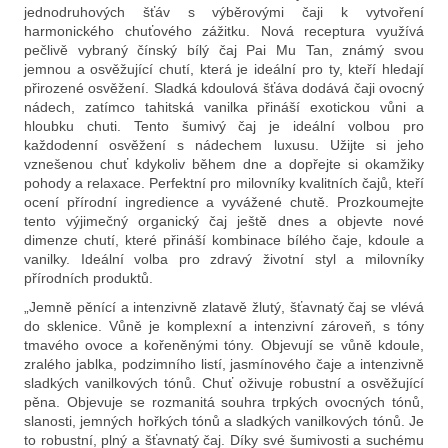
jednodruhových šťáv s výběrovými čaji k vytvoření
D
harmonického chuťového zážitku. Nová receptura využívá
o
pečlivě vybraný čínský bílý čaj Pai Mu Tan, známý svou
p
jemnou a osvěžující chutí, která je ideální pro ty, kteří hledají
o
přirozené osvěžení. Sladká kdoulová šťáva dodává čaji ovocný
r
nádech, zatímco tahitská vanilka přináší exotickou vůni a
u
hloubku chuti. Tento šumivý čaj je ideální volbou pro
č
každodenní osvěžení s nádechem luxusu. Užijte si jeho
vznešenou chuť kdykoliv během dne a dopřejte si okamžiky
u
pohody a relaxace. Perfektní pro milovníky kvalitních čajů, kteří
j
ocení přírodní ingredience a vyvážené chutě. Prozkoumejte
e
tento výjimečný organický čaj ještě dnes a objevte nové
m
dimenze chutí, které přináší kombinace bílého čaje, kdoule a
e
vanilky. Ideální volba pro zdravý životní styl a milovníky
přírodních produktů.
„Jemně pěnící a intenzivně zlatavě žlutý, šťavnatý čaj se vlévá
do sklenice. Vůně je komplexní a intenzivní zároveň, s tóny
tmavého ovoce a kořeněnými tóny. Objevují se vůně kdoule,
zralého jablka, podzimního listí, jasmínového čaje a intenzivně
sladkých vanilkových tónů. Chuť oživuje robustní a osvěžující
pěna. Objevuje se rozmanitá souhra trpkých ovocných tónů,
slanosti, jemných hořkých tónů a sladkých vanilkových tónů. Je
to robustní, plný a šťavnatý čaj. Díky své šumivosti a suchému