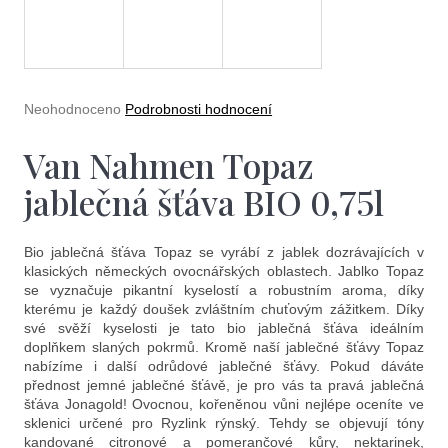
e
t
e
n
Průměrné
Neohodnoceno
Podrobnosti hodnocení
a
hodnocení
produktu
Van Nahmen Topaz
j
je
0,0
í
jablečná šťáva BIO 0,75l
z
5
t
hvězdiček.
?
Bio jablečná šťáva Topaz se vyrábí z jablek dozrávajících v
klasických německých ovocnářských oblastech. Jablko Topaz
se vyznačuje pikantní kyselostí a robustním aroma, díky
kterému je každý doušek zvláštním chuťovým zážitkem. Díky
své svěží kyselosti je tato bio jablečná šťáva ideálním
doplňkem slaných pokrmů. Kromě naší jablečné šťávy Topaz
nabízíme i další odrůdové jablečné šťávy. Pokud dáváte
Hledat
přednost jemné jablečné šťávě, je pro vás ta pravá jablečná
šťáva Jonagold! Ovocnou, kořeněnou vůni nejlépe oceníte ve
sklenici určené pro Ryzlink rýnský. Tehdy se objevují tóny
kandované citronové a pomerančové kůry, nektarinek,