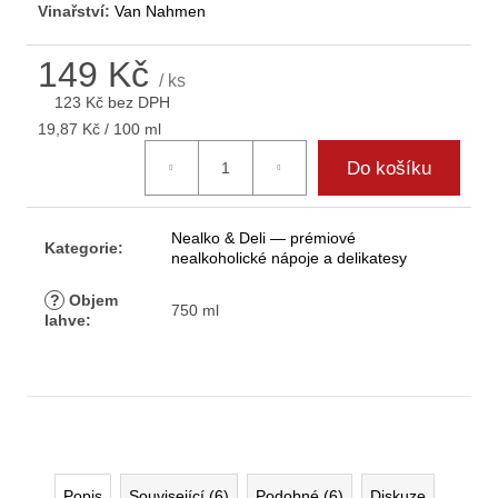
Vinařství:
Van Nahmen
149 Kč
/ ks
123 Kč bez DPH
Měrná
19,87 Kč / 100 ml
cena:
Do košíku
Nealko & Deli — prémiové
Kategorie
:
nealkoholické nápoje a delikatesy
?
Objem
750 ml
lahve
:
Popis
Související (6)
Podobné (6)
Diskuze