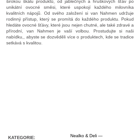
širokou škálu produktů, od jablečných a hruškových šťáv po
unikátní ovocné směsi, které uspokojí každého milovníka
kvalitních nápojů. Od svého založení si van Nahmen udržuje
rodinný přístup, který se promítá do každého produktu. Pokud
hledáte ovocné šťávy, které jsou nejen chutné, ale také zdravé a
přírodní, van Nahmen je vaší volbou. Prostudujte si naši
nabídku,, abyste se dozvěděli více o produktech, kde se tradice
setkává s kvalitou.
Nealko & Deli —
KATEGORIE
: