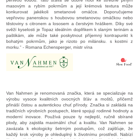
perlivou vodou. Tato šťáva se dobře hodí ke středně plným
masovým a rybím pokrmům a její krémová textura může
konkurovat jakékoli smetanové omáčce. Doporučujeme
vepřovou panenskou s houbovou smetanovou omáčkou nebo
těstoviny s citronem a lososem a čerstvým hráškem. Díky své
svěží kyselosti je Topaz ideálním doplňkem k slaným terinám a
paštikám, ale může také poskytnout příjemný kontrapunkt k
bohatým pokrmům, jako je rizoto po milánsku. s kostmi z
morku.“ - Romana Echensperger, mistr vína
Van Nahmen je renomovaná značka, která se specializuje na
výrobu vysoce kvalitních ovocných šťáv a moštů, přičemž
přináší čistou a autentickou chuť přírody. Značka si zakládá na
tradičních výrobních postupech, které spojují rodinné hodnoty a
moderní inovace. Používá pouze ty nejlepší, ručně sbírané
plody, aby zajistila maximální chuť a kvalitu. Van Nahmen se
zavázala k ekologicky šetrným postupům, což zajišťuje, že
každý krok výroby je ohleduplný k životnímu prostředí. Nabízí