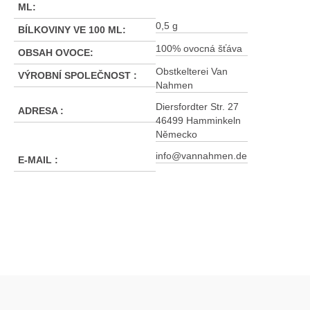
ML
:
0,5 g
BÍLKOVINY VE 100 ML
:
100% ovocná šťáva
OBSAH OVOCE
:
Obstkelterei Van
VÝROBNÍ SPOLEČNOST
:
Nahmen
Diersfordter Str. 27
ADRESA
:
46499 Hamminkeln
Německo
info@vannahmen.de
E-MAIL
:
Z
á