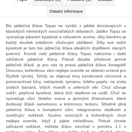
Ostatní informace
Bio jablečná šťáva Topaz se vyrábí z jablek dozrávajících v
klasických německých ovocnářských oblastech. Jablko Topaz se
vyznačuje pikantní kyselostí a robustním aroma, díky kterému je
každý doušek zvláštním chuťovým zážitkem. Díky své svěží
kyselosti je tato bio jablečná šťáva ideálním doplňkem slaných
pokrmů. Kromě naší jablečné šťávy Topaz nabízíme i další
odrůdové jablečné šťávy. Pokud dáváte přednost jemné
jablečné šťávě, je pro vás ta pravá jablečná šťáva Jonagold!
Ovocnou, kořeněnou vůni nejlépe oceníte ve sklenici určené pro
Ryzlink rýnský. Tehdy se objevují tóny kandované citronové a
pomerančové kůry, nektarinek, tymiánu, bílého pepře, ne zcela
zralých banánů, bílých mandlí a zelených oliv. Chuť oživuje
svěží, pepřová kyselost, která drží sladkost na uzdě. Chuť se
vyznačuje vůní žlutého ovoce a jemnými tříslovinami, které
dodávají šťávě sametovou a krémovou texturu. Středně plná
jablečná šťáva s komplexní vůní, integrovanou sladkostí a
osvěžující svěžestí. Souhru ovocných a kořeněných chutí
nejlépe oceníte, když ji pijete neředěnou. Pokud chcete
zdůraznit svěžest, můžete šťávu smíchat v poměru 1:1 s