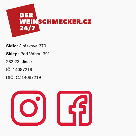
p
a
t
í
Sídlo:
Jiráskova 370
Sklep:
Pod Váhou 391
262 23, Jince
IČ: 14087219
DIČ: CZ14087219