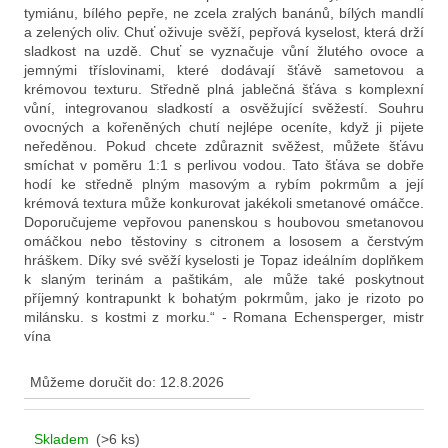
D
tymiánu, bílého pepře, ne zcela zralých banánů, bílých mandlí
a zelených oliv. Chuť oživuje svěží, pepřová kyselost, která drží
o
sladkost na uzdě. Chuť se vyznačuje vůní žlutého ovoce a
p
jemnými tříslovinami, které dodávají šťávě sametovou a
o
krémovou texturu. Středně plná jablečná šťáva s komplexní
r
vůní, integrovanou sladkostí a osvěžující svěžestí. Souhru
u
ovocných a kořeněných chutí nejlépe oceníte, když ji pijete
č
neředěnou. Pokud chcete zdůraznit svěžest, můžete šťávu
smíchat v poměru 1:1 s perlivou vodou. Tato šťáva se dobře
u
hodí ke středně plným masovým a rybím pokrmům a její
j
krémová textura může konkurovat jakékoli smetanové omáčce.
e
Doporučujeme vepřovou panenskou s houbovou smetanovou
m
omáčkou nebo těstoviny s citronem a lososem a čerstvým
e
hráškem. Díky své svěží kyselosti je Topaz ideálním doplňkem
k slaným terinám a paštikám, ale může také poskytnout
příjemný kontrapunkt k bohatým pokrmům, jako je rizoto po
milánsku. s kostmi z morku.“ - Romana Echensperger, mistr
vína
Můžeme doručit do:
12.8.2026
Skladem
(>6 ks)