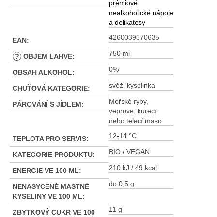
prémiové
nealkoholické nápoje
a delikatesy
4260039370635
EAN
:
750 ml
?
OBJEM LAHVE
:
0%
OBSAH ALKOHOL
:
svěží kyselinka
CHUŤOVÁ KATEGORIE
:
Mořské ryby,
PÁROVÁNÍ S JÍDLEM
:
vepřové, kuřecí
nebo telecí maso
12-14 °C
TEPLOTA PRO SERVIS
:
BIO / VEGAN
KATEGORIE PRODUKTU
:
210 kJ / 49 kcal
ENERGIE VE 100 ML
:
do 0,5 g
NENASYCENÉ MASTNÉ
KYSELINY VE 100 ML
:
11 g
ZBYTKOVÝ CUKR VE 100