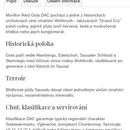
Popis
Diskuze
Ostatní informace
Morillon Ried Gola DAC pochází z jedné z historických
vrcholových vinic vinařství Wohlmuth - takzvaných "Grand Cru"
poloh rodiny, jejichž půdu tvoří červená, šedá a modročerná
břidlice nebo jejich konglomerát.
Historická poloha
Gola patří vedle Altenbergu, Edelschuh, Sausaler Schlössl a
Steinrieglu mezi klíčové vinice rodiny Wohlmuth, obdělávané po
generace v obci Kitzeck im Sausal.
Terroir
Břidlicové půdy Sausalu dávají všem jednotlivým vínům vinařství
výraznou, nezaměnitelnou mineralitu.
Chuť, klasifikace a servírování
Klasifikace DAC garantuje typický regionální charakter
Südsteiermarku. Výjimečné, komplexní Chardonnay. Servírujte
při 11-12 °C k drůbeži nebo bílému masu s krémovou omáčkou.