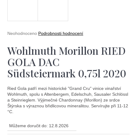
e
t
e
n
Průměrné
Neohodnoceno
Podrobnosti hodnocení
a
hodnocení
produktu
Wohlmuth Morillon RIED
j
je
0,0
í
GOLA DAC
z
5
t
Südsteiermark 0,75l 2020
hvězdiček.
?
Ried Gola patří mezi historické "Grand Cru" vinice vinařství
Wohlmuth, spolu s Altenbergem, Edelschuh, Sausaler Schlössl
a Steinrieglem. Výjimečné Chardonnay (Morillon) ze srdce
Štýrska s výraznou břidlicovou mineralitou. Servírujte při 11-12
°C.
Hledat
Můžeme doručit do:
12.8.2026