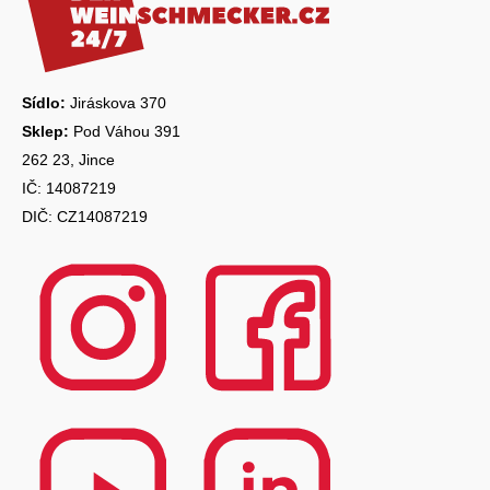
a
t
í
Sídlo:
Jiráskova 370
Sklep:
Pod Váhou 391
262 23, Jince
IČ: 14087219
DIČ: CZ14087219