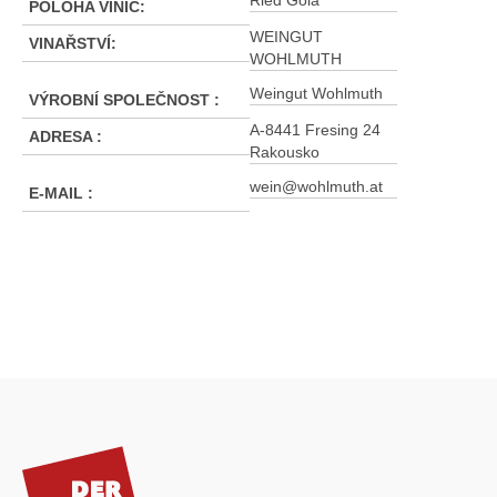
Ried Gola
POLOHA VINIC
:
WEINGUT
VINAŘSTVÍ
:
WOHLMUTH
Weingut Wohlmuth
VÝROBNÍ SPOLEČNOST
:
A-8441 Fresing 24
ADRESA
:
Rakousko
wein@wohlmuth.at
E-MAIL
:
Z
á
p