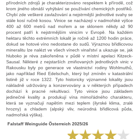
přírodních zdrojů je charakterizováno respektem k přírodě, což
krom jiného obnáší vyhýbání se používání chemických postřiků.
Chybí zde veškeré zavlažování a nejstrmější jednotlivé svahy se
stále kosí ručně kosou. Vinice se nacházejí v nadmořské výšce
400 až 600 metrů nad mořem a se sklonem někdy až 90
procent patří k nejstrmějším vinicím v Evropě. Na každém
hektaru těchto extrémních lokalit je ročně až 1200 hodin práce,
dokud se hotové víno nedostane do sudů. Výraznou břidlicovou
mineralitu lze nalézt ve všech vínech vinařství a ukazuje se, jak
hluboko je réva zakořeněna v půdě v místní apelaci Kitzeck-
Sausal. Některé z nejstarších zmiňovaných jednotlivých vinic v
Rakousku byly po generace ve vlastnictví rodiny Wohlmuthů,
jako například Ried Edelschuh, který byl zmíněn v katastrální
listině již v roce 1322. Tyto historicky významné lokality jsou
nákladně udržovány a konzervovány a v některých případech
dochází k pracné rekultivaci. Tyto vinice jsou základem
jedinečné kvality a produkují vína mimořádného charakteru,
která se vyznačují napětím mezi teplem (ilyrské klima, zralé
hrozny) a chladem (alpský vliv, neúrodná břidlicová půda,
nadmořská výška).
Falstaff Weinguide Österreich 2025/26