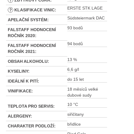
?
ZBYTKOVÝ CUKR
:
ERSTE STK LAGE
?
KLASIFIKACE VINIC
:
Südsteiermark DAC
APELAČNÍ SYSTÉM
:
93 bodů
FALSTAFF HODNOCENÍ
ROČNÍK 2020
:
94 bodů
FALSTAFF HODNOCENÍ
ROČNÍK 2021
:
13 %
OBSAH ALKOHOLU
:
6,6 g/l
KYSELINY
:
do 15 let
IDEÁLNÍ K PITÍ
:
18 měsíců velké
VINIFIKACE
:
dubové sudy
10 °C
TEPLOTA PRO SERVIS
:
siřičitany
ALERGENY
:
břidlice
CHARAKTER PODLOŽÍ
: