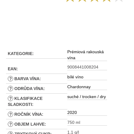
Prémiová rakouská
KATEGORIE
:
vína
9008441008204
EAN
:
bílé víno
?
BARVA VÍNA
:
Chardonnay
?
ODRŮDA VÍNA
:
suché / trocken / dry
?
KLASIFIKACE
SLADKOSTI
:
2020
?
ROČNÍK VÍNA
:
750 ml
?
OBJEM LAHVE
:
1,1 g/l