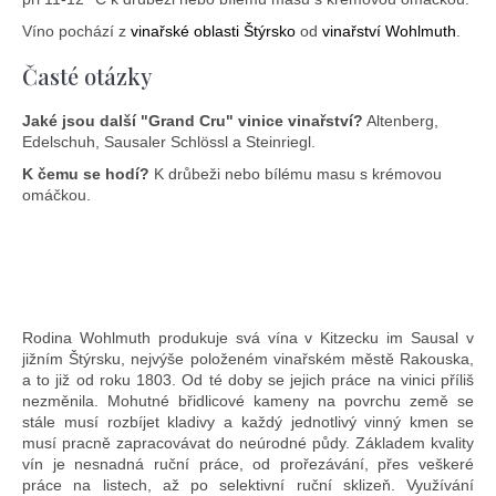
Víno pochází z
vinařské oblasti Štýrsko
od
vinařství Wohlmuth
.
Časté otázky
Jaké jsou další "Grand Cru" vinice vinařství?
Altenberg,
Edelschuh, Sausaler Schlössl a Steinriegl.
K čemu se hodí?
K drůbeži nebo bílému masu s krémovou
omáčkou.
Rodina Wohlmuth produkuje svá vína v Kitzecku im Sausal v
jižním Štýrsku, nejvýše položeném vinařském městě Rakouska,
a to již od roku 1803. Od té doby se jejich práce na vinici příliš
nezměnila. Mohutné břidlicové kameny na povrchu země se
stále musí rozbíjet kladivy a každý jednotlivý vinný kmen se
musí pracně zapracovávat do neúrodné půdy. Základem kvality
vín je nesnadná ruční práce, od prořezávání, přes veškeré
práce na listech, až po selektivní ruční sklizeň. Využívání