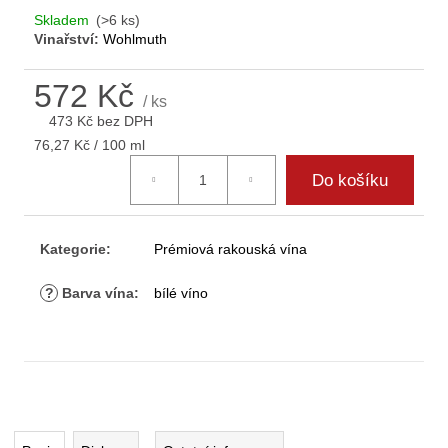
D
Skladem
(>6 ks)
o
Vinařství:
Wohlmuth
p
o
572 Kč
r
/ ks
473 Kč bez DPH
u
Měrná
č
76,27 Kč / 100 ml
cena:
u
Do košíku
j
e
m
Kategorie
:
Prémiová rakouská vína
e
?
Barva vína
:
bílé víno