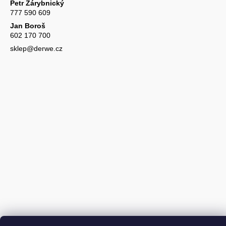
Petr Zárybnický
777 590 609
Jan Boroš
602 170 700
sklep@derwe.cz
Vytvořil Shoptet