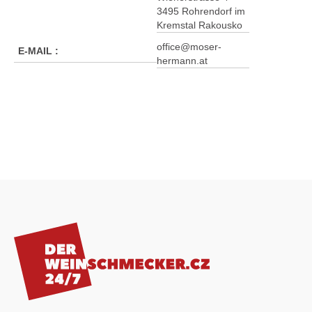
3495 Rohrendorf im
Kremstal Rakousko
office@moser-
E-MAIL
:
hermann.at
Z
á
p
a
t
í