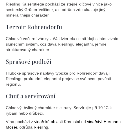
Riesling Kaiserstiege pochází ze stejné klíčové vinice jako
sesterský Grüner Veltliner, ale odrůda zde ukazuje jiný,
mineralitnější charakter.
Terroir Rohrendorfu
Chladivé večerní vánky z Waldviertelu se střídají s intenzivním
slunečním svitem, což dává Rieslingu elegantní, jemně
strukturovaný charakter.
Sprašové podloží
Hluboké sprašové náplavy typické pro Rohrendorf dávají
Rieslingu profundní, elegantní projev se světovou pověstí
regionu.
Chuť a servírování
Chladivý, bylinný charakter s citrusy. Servírujte při 10 °C k
rybám nebo drůbeži.
Víno pochází z
vinařské oblasti Kremstal
od
vinařství Hermann
Moser
, odrůda
Riesling
.