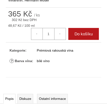
Vinařství:
Hermann Moser
D
o
365 Kč
p
/ ks
o
302 Kč bez DPH
r
Měrná
48,67 Kč / 100 ml
u
cena:
Do košíku
č
u
j
e
Kategorie
:
Prémiová rakouská vína
m
e
?
Barva vína
:
bílé víno
Popis
Diskuze
Ostatní informace