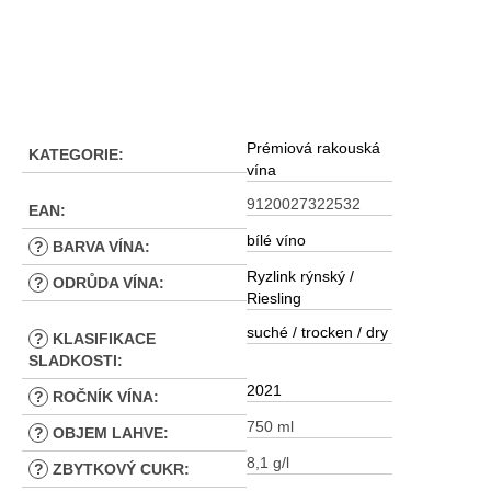
Prémiová rakouská
KATEGORIE
:
vína
9120027322532
EAN
:
bílé víno
?
BARVA VÍNA
:
Ryzlink rýnský /
?
ODRŮDA VÍNA
:
Riesling
suché / trocken / dry
?
KLASIFIKACE
SLADKOSTI
:
2021
?
ROČNÍK VÍNA
:
750 ml
?
OBJEM LAHVE
:
8,1 g/l
?
ZBYTKOVÝ CUKR
: