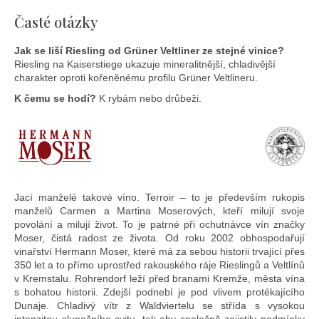
Časté otázky
Jak se liší Riesling od Grüner Veltliner ze stejné vinice?
Riesling na Kaiserstiege ukazuje mineralitnější, chladivější
charakter oproti kořeněnému profilu Grüner Veltlineru.
K čemu se hodí?
K rybám nebo drůbeži.
Jací manželé takové víno. Terroir – to je především rukopis
manželů Carmen a Martina Moserových, kteří milují svoje
povolání a milují život. To je patrné při ochutnávce vín značky
Moser, čistá radost ze života. Od roku 2002 obhospodařují
vinařství Hermann Moser, které má za sebou historii trvající přes
350 let a to přímo uprostřed rakouského ráje Rieslingů a Veltlínů
v Kremstalu. Rohrendorf leží před branami Kremže, města vína
s bohatou historii. Zdejší podnebí je pod vlivem protékajícího
Dunaje. Chladivý vítr z Waldviertelu se střída s vysokou