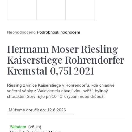
e
t
e
n
Průměrné
Neohodnoceno
Podrobnosti hodnocení
a
hodnocení
produktu
Hermann Moser Riesling
j
je
0,0
í
Kaiserstiege Rohrendorfer
z
5
t
Kremstal 0,75l 2021
hvězdiček.
?
Riesling z vinice Kaiserstiege v Rohrendorfu, kde chladivé
večerní vánky z Waldviertelu dávají vínu svěží, bylinný
charakter. Servírujte při 10 °C k rybám nebo drůbeži.
Můžeme doručit do:
12.8.2026
Hledat
Skladem
(>6 ks)