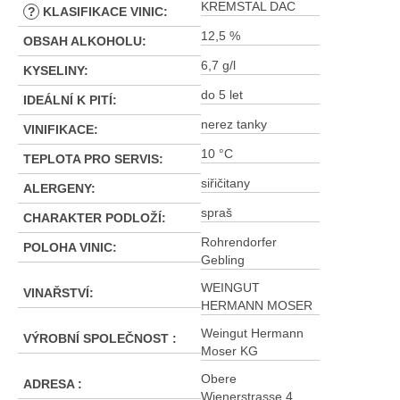
KREMSTAL DAC
?
KLASIFIKACE VINIC
:
12,5 %
OBSAH ALKOHOLU
:
6,7 g/l
KYSELINY
:
do 5 let
IDEÁLNÍ K PITÍ
:
nerez tanky
VINIFIKACE
:
10 °C
TEPLOTA PRO SERVIS
:
siřičitany
ALERGENY
:
spraš
CHARAKTER PODLOŽÍ
:
Rohrendorfer
POLOHA VINIC
:
Gebling
WEINGUT
VINAŘSTVÍ
:
HERMANN MOSER
Weingut Hermann
VÝROBNÍ SPOLEČNOST
:
Moser KG
Obere
ADRESA
:
Wienerstrasse 4