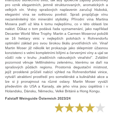
intenzitou slunečního svitu, tak aby společně zajistily podmínky
pro vznik elegantních, jemně strukturovaných, aromatických a
velkých vín. Vrstvy sprašových naplavenin zaručují hluboká,
elegantní vína se světovou pověstí. Spraš propůjčuje vínu
nezaměnitelný tón minerální stylistiky. Přírodní vína Martina
Mosera patří už léta k tomu nejlepšímu, co v této oblasti lze
nalézt. Důkaz o tom podává řada vyznamenání, jako například
Decanter World Wine Trophy. Martin a Carmen Moserovi položili
se 16 hektary vinic v nejlepších polohách v Rohrendorfu
optimální základ pro svou širokou škálu prvotřídních vín. Vinař
Martin Moser již několik let prokazuje jako sklepmistr úžasnou
konzistenci s velmi kompletními bílými a červenými víny a ujal se
vůdčí role v kruhu „tradičních rakouských vinařství“. Zvláštní
pozornost věnuje Veltlínskému zelenému, kterému se daří na
sprašových půdách regionu. Prostorná degustační místnost,
jejíž prosklené průčelí nabízí výhled na Rohrendorfské vinice,
vytváří atraktivní prostředí pro someliérské a kulinářské akce a
lze si ji pronajmout na různé oslavy. Martin Moser vyváží
především do USA a Kanady, ale jeho vína jsou úspěšná i v
Holandsku, Dánsku, Německu, Velké Británii a Hong Kongu.
Falstaff Weinguide Österreich 2023/24