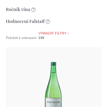
D
Ročník vína
o
?
p
o
Hodnocení Falstaff
?
r
u
VYMAZAT FILTRY
č
Položek k zobrazení:
249
u
j
V
e
ý
m
e
p
i
s
p
r
o