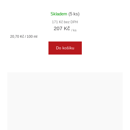
Skladem
(5 ks)
171 Kč bez DPH
207 Kč
/ ks
Měrná
20,70 Kč / 100 ml
cena:
Do košíku