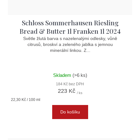
Schloss Sommerhausen Riesling
Bread & Butter 1l Franken 1l 2024
Světle žlutá barva s nazelenalými odlesky, vůně
citrusů, broskví a zeleného jablka s jemnou
minerální linkou. Z...
Skladem
(>6 ks)
184 Kč bez DPH
223 Kč
/ ks
Měrná
22,30 Kč / 100 ml
cena:
Do košíku