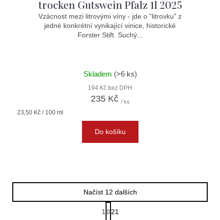
trocken Gutswein Pfalz 1l 2025
Vzácnost mezi litrovými víny - jde o "litrovku" z
jedné konkrétní vynikající vinice, historické
Forster Stift. Suchý...
Skladem
(>6 ks)
194 Kč bez DPH
235 Kč
/ ks
Měrná
23,50 Kč / 100 ml
cena:
Do košíku
Načíst 12 dalších
S
1
21
t