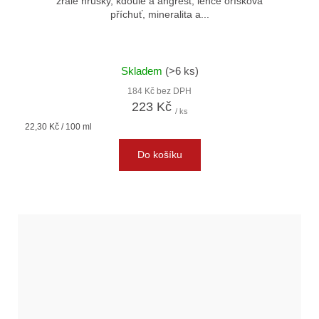
zralé hrušky, kdoule a angrešt, lehce oříšková
příchuť, mineralita a...
Skladem
(>6 ks)
184 Kč bez DPH
223 Kč
/ ks
Měrná
22,30 Kč / 100 ml
cena:
Do košíku