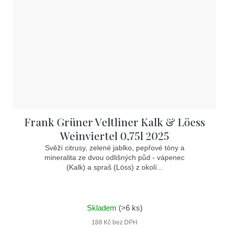
Frank Grüner Veltliner Kalk & Löess
Weinviertel 0,75l 2025
Svěží citrusy, zelené jablko, pepřové tóny a
mineralita ze dvou odlišných půd - vápenec
(Kalk) a spraš (Löss) z okolí...
Skladem
(>6 ks)
188 Kč bez DPH