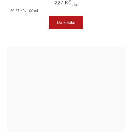
227 Kč
/ ks
Měrná
30,27 Kč / 100 ml
cena:
Do košíku