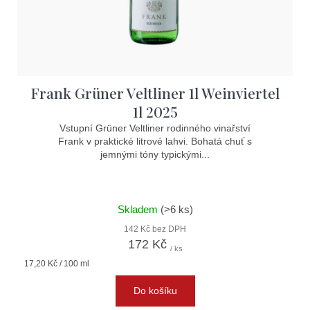
d
u
k
t
Frank Grüner Veltliner 1l Weinviertel
ů
1l 2025
Vstupní Grüner Veltliner rodinného vinařství
Frank v praktické litrové lahvi. Bohatá chuť s
jemnými tóny typickými...
Skladem
(>6 ks)
142 Kč bez DPH
172 Kč
/ ks
Měrná
17,20 Kč / 100 ml
cena:
Do košíku