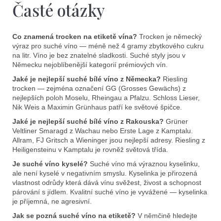
Časté otázky
Co znamená trocken na etiketě vína?
Trocken je německý
výraz pro suché víno — méně než 4 gramy zbytkového cukru
na litr. Víno je bez znatelné sladkosti. Suché styly jsou v
Německu nejoblíbenější kategorií prémiových vín.
Jaké je nejlepší suché bílé víno z Německa?
Riesling
trocken — zejména označení GG (Grosses Gewächs) z
nejlepších poloh Moselu, Rheingau a Pfalzu. Schloss Lieser,
Nik Weis a Maximin Grünhaus patří ke světové špičce.
Jaké je nejlepší suché bílé víno z Rakouska?
Grüner
Veltliner Smaragd z Wachau nebo Erste Lage z Kamptalu.
Allram, FJ Gritsch a Wieninger jsou nejlepší adresy. Riesling z
Heiligensteinu v Kamptalu je rovněž světová třída.
Je suché víno kyselé?
Suché víno má výraznou kyselinku,
ale není kyselé v negativním smyslu. Kyselinka je přirozená
vlastnost odrůdy která dává vínu svěžest, živost a schopnost
párování s jídlem. Kvalitní suché víno je vyvážené — kyselinka
je příjemná, ne agresivní.
Jak se pozná suché víno na etiketě?
V němčině hledejte