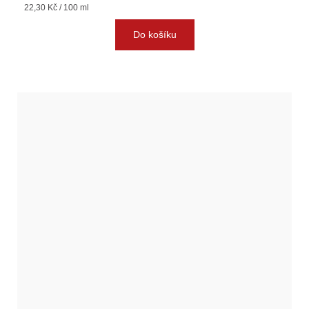
Měrná
22,30 Kč / 100 ml
cena:
Do košíku