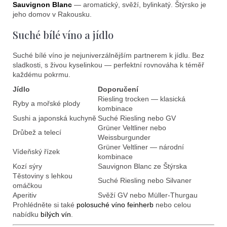
Sauvignon Blanc
— aromatický, svěží, bylinkatý. Štýrsko je
jeho domov v Rakousku.
Suché bílé víno a jídlo
Suché bílé víno je nejuniverzálnějším partnerem k jídlu. Bez
sladkosti, s živou kyselinkou — perfektní rovnováha k téměř
každému pokrmu.
Jídlo
Doporučení
Riesling trocken — klasická
Ryby a mořské plody
kombinace
Sushi a japonská kuchyně
Suché Riesling nebo GV
Grüner Veltliner nebo
Drůbež a telecí
Weissburgunder
Grüner Veltliner — národní
Vídeňský řízek
kombinace
Kozí sýry
Sauvignon Blanc ze Štýrska
Těstoviny s lehkou
Suché Riesling nebo Silvaner
omáčkou
Aperitiv
Svěží GV nebo Müller-Thurgau
Prohlédněte si také
polosuché víno feinherb
nebo celou
nabídku
bílých vín
.