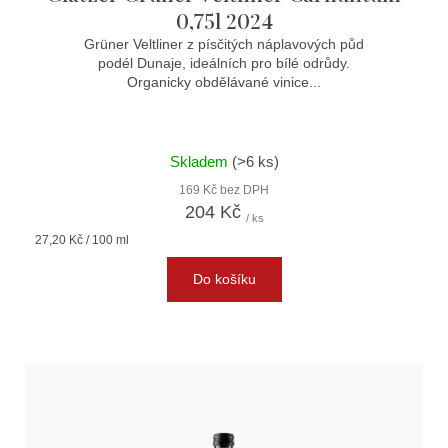
0,75l 2024
Grüner Veltliner z písčitých náplavových půd
podél Dunaje, ideálních pro bílé odrůdy.
Organicky obdělávané vinice...
Skladem
(>6 ks)
169 Kč bez DPH
204 Kč
/ ks
Měrná
27,20 Kč / 100 ml
cena:
Do košíku