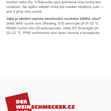
trocken nebo dry. V Rakousku jsou prémiová vína suchá bez
označení. Na zpětní etiketě může být uveden zbytkový cukr —
pod 4 g/l je víno suché.
Jaká je ideální teplota servírování suchého bílého vína?
Svěží lehčí suché víno (Riesling, GV) servírujte při 8–10 °C.
Plnější suché víno (Grauburgunder, velký GV Smaragd) při
10–12 °C. Příliš vychlazené víno ztrácí aromat a komplexitu.
Z
á
p
a