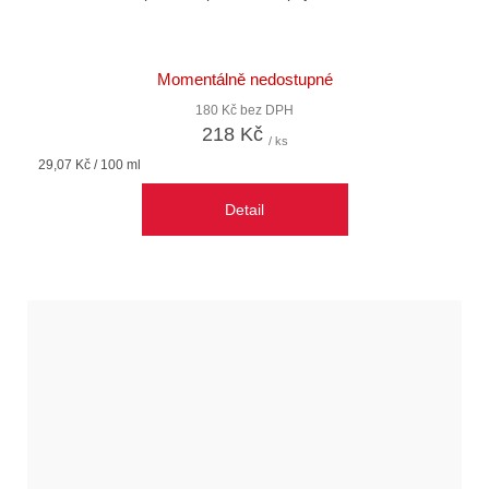
Momentálně nedostupné
180 Kč bez DPH
218 Kč
/ ks
Měrná
29,07 Kč / 100 ml
cena:
Detail