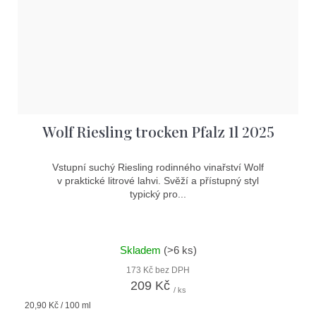
Wolf Riesling trocken Pfalz 1l 2025
Vstupní suchý Riesling rodinného vinařství Wolf
v praktické litrové lahvi. Svěží a přístupný styl
typický pro...
Skladem
(>6 ks)
173 Kč bez DPH
209 Kč
/ ks
Měrná
20,90 Kč / 100 ml
cena: