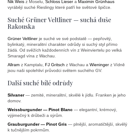
Nik Weis
z Moselu,
Schloss Lieser
a
Maximin Grünhaus
vyrábějí suché Rieslingy které patří ke světové špičce.
Suché Grüner Veltliner — suchá duše
Rakouska
Grüner Veltliner
je suché ve své podstatě — pepřovitý,
bylinkatý, mineralitní charakter odrůdy si suchý styl přímo
žádá. Od svěžích každodenních vín z Weinviertelu po velká
Smaragd vína z Wachau.
Allram
z Kamptalu,
FJ Gritsch
z Wachau a
Wieninger
z Vídně
jsou naši spolehliví průvodci světem suchého GV.
Další suché bílé odrůdy
Silvaner
— zemité, mineralitní, skvělé k jídlu. Franken je jeho
domov.
Weissburgunder — Pinot Blanc
— elegantní, krémový,
výjimečný k drůbeži a sýrům.
Grauburgunder — Pinot Gris
— plnější, aromatičtější, skvělý
k tučnějším pokrmům.