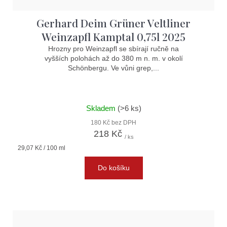
Gerhard Deim Grüner Veltliner
Weinzapfl Kamptal 0,75l 2025
Hrozny pro Weinzapfl se sbírají ručně na
vyšších polohách až do 380 m n. m. v okolí
Schönbergu. Ve vůni grep,...
Skladem
(>6 ks)
180 Kč bez DPH
218 Kč
/ ks
Měrná
29,07 Kč / 100 ml
cena:
Do košíku