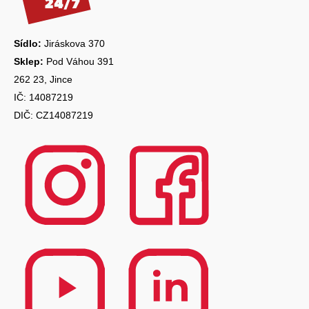
t
í
Sídlo:
Jiráskova 370
Sklep:
Pod Váhou 391
262 23, Jince
IČ: 14087219
DIČ: CZ14087219