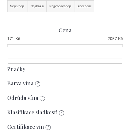
e
Ř
t
Nejlevnější
Nejdražší
Nejprodávanější
Abecedně
a
e
z
n
Cena
e
a
171
Kč
2057
Kč
n
j
í
í
p
t
r
Značky
?
o
Barva vína
?
d
u
Odrůda vína
?
k
Hledat
Klasifikace sladkosti
?
t
ů
Certifikace vín
?