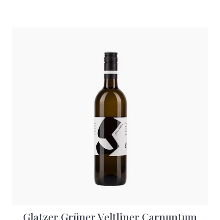
Glatzer Grüner Veltliner Carnuntum