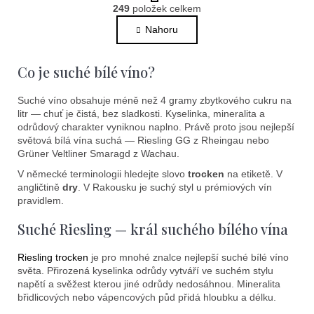
O
r
249
položek celkem
v
á
l
Nahoru
n
k
á
o
d
Co je suché bílé víno?
v
a
á
c
n
Suché víno obsahuje méně než 4 gramy zbytkového cukru na
í
í
litr — chuť je čistá, bez sladkosti. Kyselinka, mineralita a
p
odrůdový charakter vyniknou naplno. Právě proto jsou nejlepší
r
světová bílá vína suchá — Riesling GG z Rheingau nebo
v
Grüner Veltliner Smaragd z Wachau.
k
V německé terminologii hledejte slovo
trocken
na etiketě. V
y
angličtině
dry
. V Rakousku je suchý styl u prémiových vín
v
pravidlem.
ý
Suché Riesling — král suchého bílého vína
p
i
Riesling trocken
je pro mnohé znalce nejlepší suché bílé víno
s
světa. Přirozená kyselinka odrůdy vytváří ve suchém stylu
u
napětí a svěžest kterou jiné odrůdy nedosáhnou. Mineralita
břidlicových nebo vápencových půd přidá hloubku a délku.