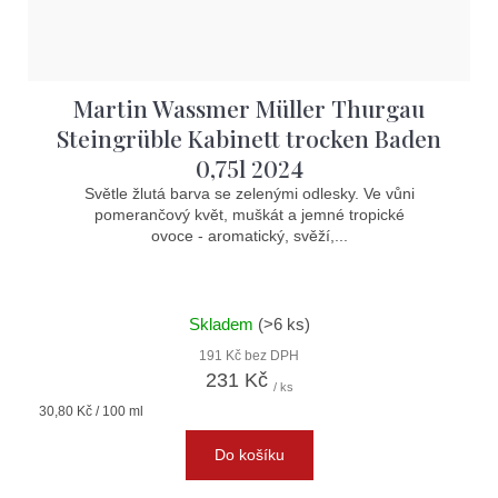
Martin Wassmer Müller Thurgau
Steingrüble Kabinett trocken Baden
0,75l 2024
Světle žlutá barva se zelenými odlesky. Ve vůni
pomerančový květ, muškát a jemné tropické
ovoce - aromatický, svěží,...
Skladem
(>6 ks)
191 Kč bez DPH
231 Kč
/ ks
Měrná
30,80 Kč / 100 ml
cena:
Do košíku