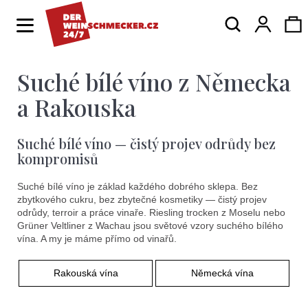
K
Hledat
Ná
Přihlá
o
Zpět
Zpět
š
í
Suché bílé víno z Německa
ko
C
k
o
a Rakouska
p
Suché bílé víno — čistý projev odrůdy bez
o
kompromisů
t
Suché bílé víno je základ každého dobrého sklepa. Bez
ř
zbytkového cukru, bez zbytečné kosmetiky — čistý projev
e
odrůdy, terroir a práce vinaře. Riesling trocken z Moselu nebo
Grüner Veltliner z Wachau jsou světové vzory suchého bílého
b
vína. A my je máme přímo od vinařů.
u
Rakouská vína
Německá vína
j