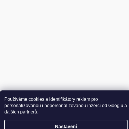
Vytvořil Shoptet
Používáme cookies a identifikátory reklam pro
Copyright 2026
DER WEINSCHMECKER.CZ
. Všechna práva
personalizovanou i nepersonalizovanou inzerci od Googlu a
Upravit nastavení cookies
vyhrazena.
dalších partnerů.
Nastavení
Přejít