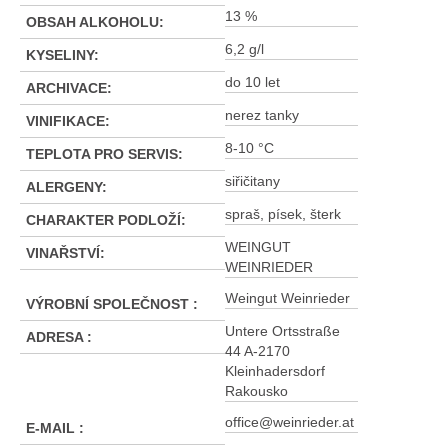
13 %
OBSAH ALKOHOLU
:
6,2 g/l
KYSELINY
:
do 10 let
ARCHIVACE
:
nerez tanky
VINIFIKACE
:
8-10 °C
TEPLOTA PRO SERVIS
:
siřičitany
ALERGENY
:
spraš, písek, šterk
CHARAKTER PODLOŽÍ
:
WEINGUT
VINAŘSTVÍ
:
WEINRIEDER
Weingut Weinrieder
VÝROBNÍ SPOLEČNOST
:
Untere Ortsstraße
ADRESA
:
44 A-2170
Kleinhadersdorf
Rakousko
office@weinrieder.at
E-MAIL
: