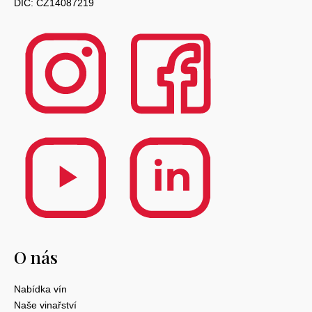
DIČ: CZ14087219
O nás
Nabídka vín
Naše vinařství