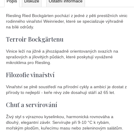
Popis
Diskuze
Ostatní informace
Riesling Ried Bockgärten pochází z jedné z pěti prestižních vinic
rodinného vinařství Weinrieder, které se specializuje výhradně
na bílé odrůdy.
Terroir Bockgärtenu
Vinice leží na jižně a jihozápadně orientovaných svazích na
sprašových a jílovitých půdách, které poskytují vyvážené
mikroklima pro Riesling.
Filozofie vinařství
Vinařství se plně soustředí na přírodní cykly a ambicí je dostat z
přírody to nejlepší - keře révy zde dosahují stáří až 65 let.
Chuť a servírování
Živý styl s výraznou kyselinkou, harmonická rovnováha a
dlouhý, elegantní závěr. Servírujte při 9-10 °C k rybám,
mořským plodům, kuřecímu masu nebo zeleninovým salátům.