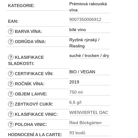
Prémiová rakouská
KATEGORIE
:
vína
9007350006912
EAN
:
bílé víno
?
BARVA VÍNA
:
Ryzlink rýnský /
?
ODRŮDA VÍNA
:
Riesling
suché / trocken / dry
?
KLASIFIKACE
SLADKOSTI
:
BIO / VEGAN
?
CERTIFIKACE VÍN
:
2019
?
ROČNÍK VÍNA
:
750 ml
?
OBJEM LAHVE
:
6,6 g/l
?
ZBYTKOVÝ CUKR
:
WIENVIERTEL DAC
?
KLASIFIKACE VINIC
:
Ried Böckgärten
?
POLOHA VINIC
:
93 bodů
HODNOCENÍ A LA CARTE
: