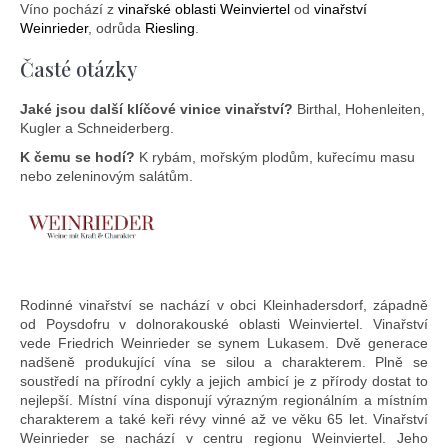
Víno pochází z
vinařské oblasti Weinviertel
od
vinařství
Weinrieder
, odrůda
Riesling
.
Časté otázky
Jaké jsou další klíčové vinice vinařství?
Birthal, Hohenleiten,
Kugler a Schneiderberg.
K čemu se hodí?
K rybám, mořským plodům, kuřecímu masu
nebo zeleninovým salátům.
Rodinné vinařství se nachází v obci Kleinhadersdorf, západně
od Poysdofru v dolnorakouské oblasti Weinviertel. Vinařství
vede Friedrich Weinrieder se synem Lukasem. Dvě generace
nadšeně produkující vína se silou a charakterem. Plně se
soustředí na přírodní cykly a jejich ambicí je z přírody dostat to
nejlepší. Místní vína disponují výrazným regionálním a místním
charakterem a také keři révy vinné až ve věku 65 let. Vinařství
Weinrieder se nachází v centru regionu Weinviertel. Jeho