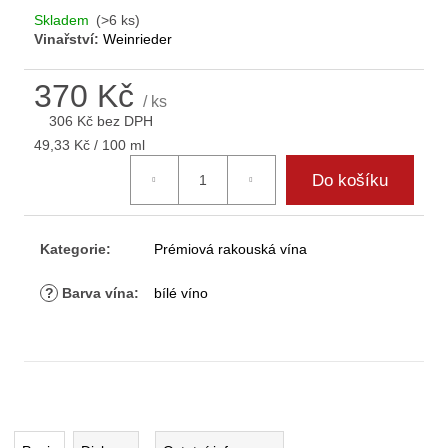
D
Skladem
(>6 ks)
o
Vinařství:
Weinrieder
p
o
370 Kč
r
/ ks
306 Kč bez DPH
u
Měrná
č
49,33 Kč / 100 ml
cena:
u
Do košíku
j
e
m
Kategorie
:
Prémiová rakouská vína
e
?
Barva vína
:
bílé víno