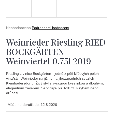
e
t
e
n
Průměrné
Neohodnoceno
Podrobnosti hodnocení
a
hodnocení
produktu
Weinrieder Riesling RIED
j
je
0,0
í
BOCKGÄRTEN
z
5
t
Weinviertel 0,75l 2019
hvězdiček.
?
Riesling z vinice Bockgärten - jedné z pěti klíčových poloh
vinařství Weinrieder na jižních a jihozápadních svazích
Kleinhadersdorfu. Živý styl s výraznou kyselinkou a dlouhým,
elegantním závěrem. Servírujte při 9-10 °C k rybám nebo
drůbeži.
Hledat
Můžeme doručit do:
12.8.2026