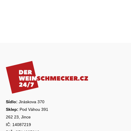
Z
á
p
a
t
í
Sídlo:
Jiráskova 370
Sklep:
Pod Váhou 391
262 23, Jince
IČ: 14087219