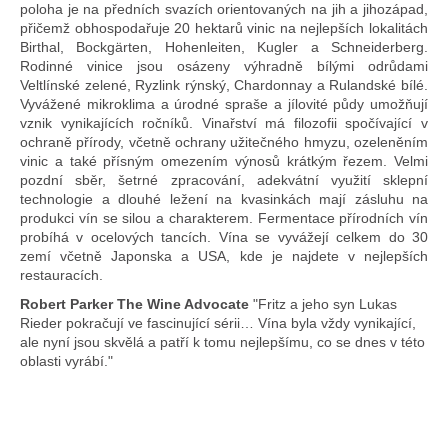
poloha je na předních svazích orientovaných na jih a jihozápad,
přičemž obhospodařuje 20 hektarů vinic na nejlepších lokalitách
Birthal, Bockgärten, Hohenleiten, Kugler a Schneiderberg.
Rodinné vinice jsou osázeny výhradně bílými odrůdami
Veltlínské zelené, Ryzlink rýnský, Chardonnay a Rulandské bílé.
Vyvážené mikroklima a úrodné spraše a jílovité půdy umožňují
vznik vynikajících ročníků. Vinařství má filozofii spočívající v
ochraně přírody, včetně ochrany užitečného hmyzu, ozeleněním
vinic a také přísným omezením výnosů krátkým řezem. Velmi
pozdní sběr, šetrné zpracování, adekvátní využití sklepní
technologie a dlouhé ležení na kvasinkách mají zásluhu na
produkci vín se silou a charakterem. Fermentace přírodních vín
probíhá v ocelových tancích. Vína se vyvážejí celkem do 30
zemí včetně Japonska a USA, kde je najdete v nejlepších
restauracích.
Robert Parker The Wine Advocate
"Fritz a jeho syn Lukas
Rieder pokračují ve fascinující sérii… Vína byla vždy vynikající,
ale nyní jsou skvělá a patří k tomu nejlepšímu, co se dnes v této
oblasti vyrábí."