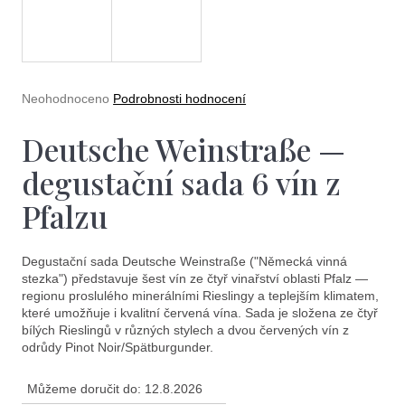
e
t
e
n
Průměrné
Neohodnoceno
Podrobnosti hodnocení
a
hodnocení
produktu
Deutsche Weinstraße —
j
je
0,0
í
degustační sada 6 vín z
z
5
t
Pfalzu
hvězdiček.
?
Degustační sada Deutsche Weinstraße ("Německá vinná
stezka") představuje šest vín ze čtyř vinařství oblasti Pfalz —
regionu proslulého minerálními Rieslingy a teplejším klimatem,
které umožňuje i kvalitní červená vína. Sada je složena ze čtyř
bílých Rieslingů v různých stylech a dvou červených vín z
Hledat
odrůdy Pinot Noir/Spätburgunder.
Můžeme doručit do:
12.8.2026