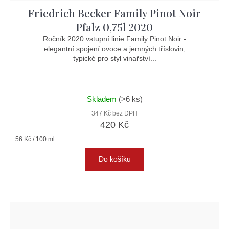
Friedrich Becker Family Pinot Noir
Pfalz 0,75l 2020
Ročník 2020 vstupní linie Family Pinot Noir -
elegantní spojení ovoce a jemných tříslovin,
typické pro styl vinařství...
Skladem
(>6 ks)
347 Kč bez DPH
420 Kč
Měrná
56 Kč / 100 ml
cena:
Do košíku