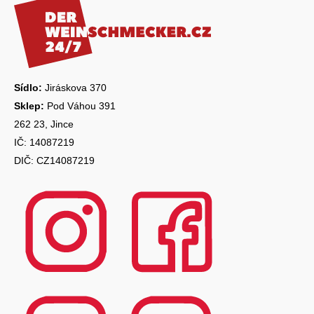
p
a
t
í
Sídlo:
Jiráskova 370
Sklep:
Pod Váhou 391
262 23, Jince
IČ: 14087219
DIČ: CZ14087219