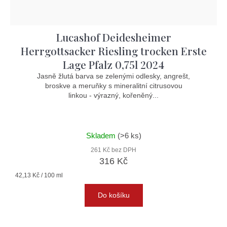
Lucashof Deidesheimer
Herrgottsacker Riesling trocken Erste
Lage Pfalz 0,75l 2024
Jasně žlutá barva se zelenými odlesky, angrešt,
broskve a meruňky s mineralitní citrusovou
linkou - výrazný, kořeněný...
Skladem
(>6 ks)
261 Kč bez DPH
316 Kč
Měrná
42,13 Kč / 100 ml
cena:
Do košíku