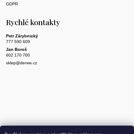
GDPR
Rychlé kontakty
Petr Zárybnický
777 590 609
Jan Boroš
602 170 700
sklep@derwe.cz