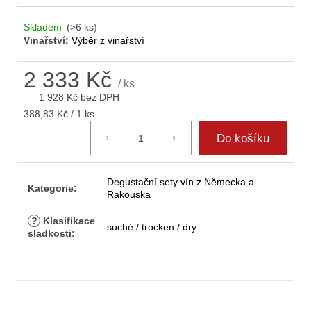
D
o
Skladem
(>6 ks)
p
Vinařství:
Výběr z vinařství
o
r
2 333 Kč
/ ks
u
1 928 Kč bez DPH
č
Měrná
388,83 Kč / 1 ks
u
cena:
j
Do košíku
e
m
e
Degustační sety vín z Německa a
Kategorie
:
Rakouska
?
Klasifikace
suché / trocken / dry
sladkosti
: