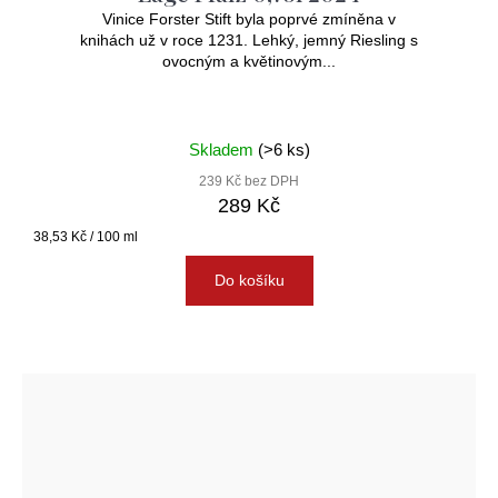
Vinice Forster Stift byla poprvé zmíněna v
knihách už v roce 1231. Lehký, jemný Riesling s
ovocným a květinovým...
Skladem
(>6 ks)
239 Kč bez DPH
289 Kč
Měrná
38,53 Kč / 100 ml
cena:
Do košíku