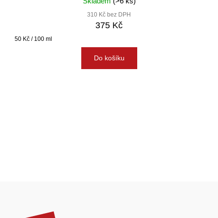
Skladem
(>6 ks)
310 Kč bez DPH
375 Kč
Měrná
50 Kč / 100 ml
cena:
Do košíku
Z
á