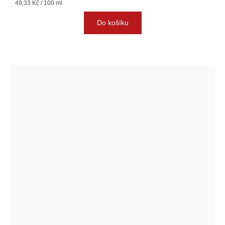
Měrná
49,33 Kč / 100 ml
cena:
Do košíku