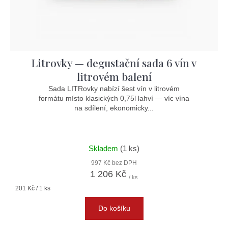
Litrovky — degustační sada 6 vín v
litrovém balení
Sada LITRovky nabízí šest vín v litrovém
formátu místo klasických 0,75l lahví — víc vína
na sdílení, ekonomicky...
Skladem
(1 ks)
997 Kč bez DPH
1 206 Kč
/ ks
Měrná
201 Kč / 1 ks
cena:
Do košíku