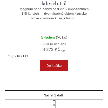
lahvích 1,5l
R
Magnum sada nabízí šest vín v impozantních
1,5l lahvích — dvojnásobný objem klasické
M
lahve v jednom kuse, ideální...
A
Skladem
(>6 ks)
3 531 Kč bez DPH
4 273 Kč
/ ks
Měrná
712,17 Kč / 1 ks
cena:
Do košíku
Načíst 1 další
S
1
2
t