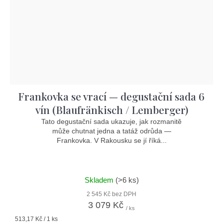
Frankovka se vrací — degustační sada 6
vín (Blaufränkisch / Lemberger)
Tato degustační sada ukazuje, jak rozmanitě
může chutnat jedna a tatáž odrůda —
Frankovka. V Rakousku se jí říká...
Skladem
(>6 ks)
2 545 Kč bez DPH
3 079 Kč
/ ks
Měrná
513,17 Kč / 1 ks