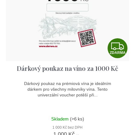
e
o
r
t
d
o
e
u
d
n
k
u
a
t
k
Z
j
ů
t
ZDARMA
D
í
ů
t
Dárkový poukaz na víno za 1000 Kč
A
?
R
Dárkový poukaz na prémiová vína je ideálním
dárkem pro všechny milovníky vína. Tento
M
univerzální voucher potěší při...
A
Hledat
Skladem
(>6 ks)
1 000 Kč bez DPH
1 000 Kč