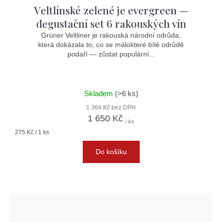
Veltlínské zelené je evergreen —
degustační set 6 rakouských vín
Grüner Veltliner je rakouská národní odrůda,
která dokázala to, co se málokteré bílé odrůdě
podaří — zůstat populární...
Skladem
(>6 ks)
1 364 Kč bez DPH
1 650 Kč
/ ks
Měrná
275 Kč / 1 ks
cena:
Do košíku