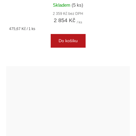
Skladem
(5 ks)
2 359 Kč bez DPH
2 854 Kč
/ ks
Měrná
475,67 Kč / 1 ks
cena:
Do košíku