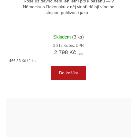
Rosé už dávno není jen letní pití k bazénu — v
Německu a Rakousku z něj vinaři dělají vína se
stejnou pečlivostí jako...
Skladem
(3 ks)
2 312 Kč bez DPH
2 798 Kč
/ ks
Měrná
466,33 Kč / 1 ks
cena:
Do košíku