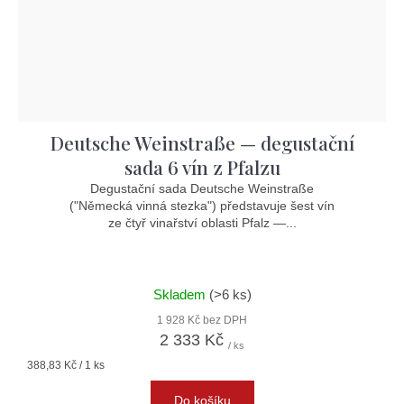
Deutsche Weinstraße — degustační
sada 6 vín z Pfalzu
Degustační sada Deutsche Weinstraße
("Německá vinná stezka") představuje šest vín
ze čtyř vinařství oblasti Pfalz —...
Skladem
(>6 ks)
1 928 Kč bez DPH
2 333 Kč
/ ks
Měrná
388,83 Kč / 1 ks
cena:
Do košíku