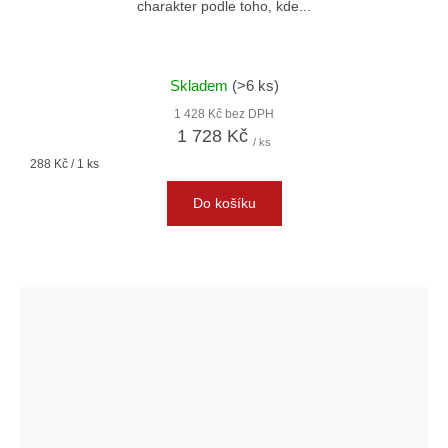
charakter podle toho, kde...
Skladem
(>6 ks)
1 428 Kč bez DPH
1 728 Kč
/ ks
Měrná
288 Kč / 1 ks
cena:
Do košíku