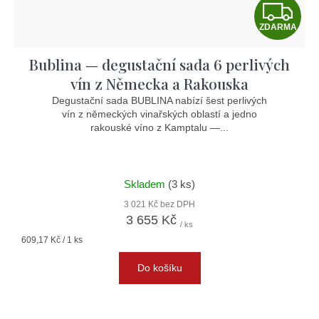
Z
ZDARMA
D
Bublina — degustační sada 6 perlivých
A
vín z Německa a Rakouska
R
Degustační sada BUBLINA nabízí šest perlivých
vín z německých vinařských oblastí a jedno
M
rakouské víno z Kamptalu —...
A
Skladem
(3 ks)
3 021 Kč bez DPH
3 655 Kč
/ ks
Měrná
609,17 Kč / 1 ks
cena:
Do košíku