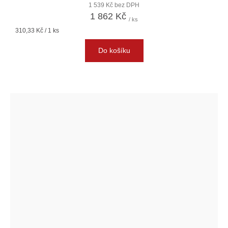
1 539 Kč bez DPH
1 862 Kč
/ ks
Měrná
310,33 Kč / 1 ks
cena:
Do košíku