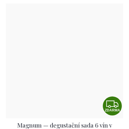
Z
ZDARMA
D
Magnum — degustační sada 6 vín v
A