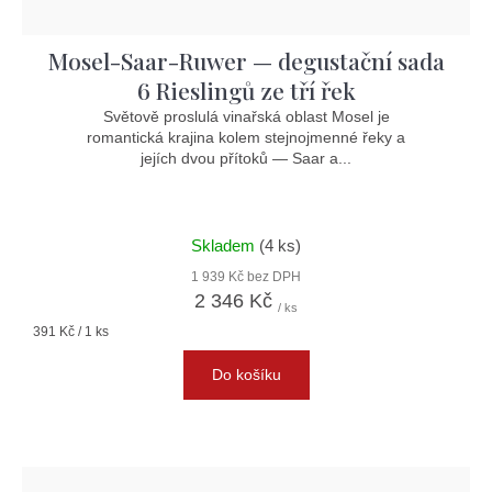
Mosel-Saar-Ruwer — degustační sada
6 Rieslingů ze tří řek
Světově proslulá vinařská oblast Mosel je
romantická krajina kolem stejnojmenné řeky a
jejích dvou přítoků — Saar a...
Skladem
(4 ks)
1 939 Kč bez DPH
2 346 Kč
/ ks
Měrná
391 Kč / 1 ks
cena:
Do košíku