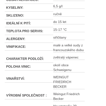
6,5 g/l
KYSELINY
:
ručně
SKLIZENO
:
do 15 let
IDEÁLNÍ K PITÍ
:
15-17 °C
TEPLOTA PRO SERVIS
:
siřičitany
ALERGENY
:
malé a velké sudy z
VINIFIKACE
:
francouzského dubu
zvětralý vápenec
CHARAKTER PODLOŽÍ
:
okolí obce
POLOHA VINIC
:
Schweigenu
WEINGUT
VINAŘSTVÍ
:
FRIEDRICH
BECKER
Weingut Friedrich
VÝROBNÍ SPOLEČNOST
:
Becker