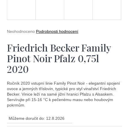
e
t
e
n
Průměrné
Neohodnoceno
Podrobnosti hodnocení
a
hodnocení
produktu
Friedrich Becker Family
j
je
0,0
í
Pinot Noir Pfalz 0,75l
z
5
t
2020
hvězdiček.
?
Ročník 2020 vstupní linie Family Pinot Noir - elegantní spojení
ovoce a jemných tříslovin, typické pro styl vinařství Friedrich
Becker. Vinice leží na samé jižní hranici Pfalzu s Alsaskem.
Servírujte při 15-16 °C k pečenému masu nebo houbovým
pokrmům.
Hledat
Můžeme doručit do:
12.8.2026