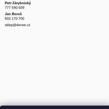
Petr Zárybnický
777 590 609
Jan Boroš
602 170 700
sklep@derwe.cz