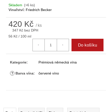
D
Skladem
(>6 ks)
o
Vinařství:
Friedrich Becker
p
o
420 Kč
r
/ ks
347 Kč bez DPH
u
Měrná
č
56 Kč / 100 ml
cena:
u
Do košíku
j
e
m
Kategorie
:
Prémiová německá vína
e
?
Barva vína
:
červené víno