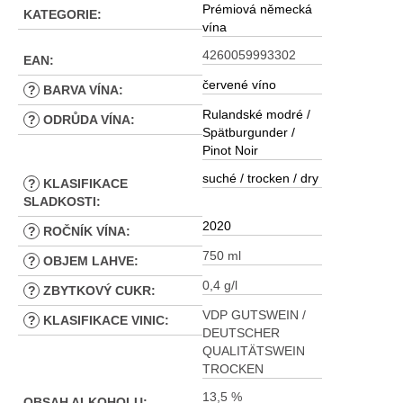
Prémiová německá
KATEGORIE
:
vína
4260059993302
EAN
:
červené víno
?
BARVA VÍNA
:
Rulandské modré /
?
ODRŮDA VÍNA
:
Spätburgunder /
Pinot Noir
suché / trocken / dry
?
KLASIFIKACE
SLADKOSTI
:
2020
?
ROČNÍK VÍNA
:
750 ml
?
OBJEM LAHVE
:
0,4 g/l
?
ZBYTKOVÝ CUKR
:
VDP GUTSWEIN /
?
KLASIFIKACE VINIC
:
DEUTSCHER
QUALITÄTSWEIN
TROCKEN
13,5 %
OBSAH ALKOHOLU
: