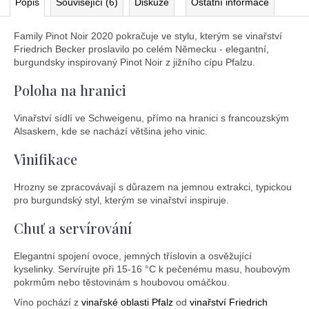
Popis
Související (6)
Diskuze
Ostatní informace
Family Pinot Noir 2020 pokračuje ve stylu, kterým se vinařství
Friedrich Becker proslavilo po celém Německu - elegantní,
burgundsky inspirovaný Pinot Noir z jižního cípu Pfalzu.
Poloha na hranici
Vinařství sídlí ve Schweigenu, přímo na hranici s francouzským
Alsaskem, kde se nachází většina jeho vinic.
Vinifikace
Hrozny se zpracovávají s důrazem na jemnou extrakci, typickou
pro burgundský styl, kterým se vinařství inspiruje.
Chuť a servírování
Elegantní spojení ovoce, jemných tříslovin a osvěžující
kyselinky. Servírujte při 15-16 °C k pečenému masu, houbovým
pokrmům nebo těstovinám s houbovou omáčkou.
Víno pochází z
vinařské oblasti Pfalz
od
vinařství Friedrich