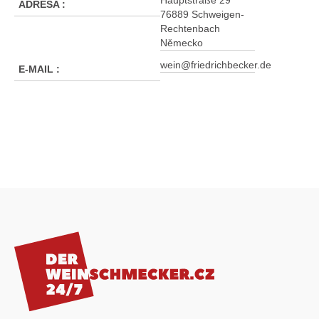
Hauptstraße 29
ADRESA
:
76889 Schweigen-
Rechtenbach
Německo
wein@friedrichbecker.de
E-MAIL
:
Z
á
p
a
t
í