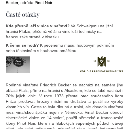
Becker
, odrůda
Pinot Noir
.
Časté otázky
Kde přesně leží vinice vinařství?
Ve Schweigenu na jižní
hranici Pfalzu, přičemž většina vinic leží technicky na
francouzské straně v Alsasku.
K čemu se hodí?
K pečenému masu, houbovým pokrmům
nebo těstovinám s houbovou omáčkou.
Rodinné vinařství Friedrich Becker se nachází na samém jihu
oblasti Pfalz, přímo na hranici s Alsaskem, kde se také nachází i
70% jejich vinic. V roce 1973 přestal otec současného lídra
Fritze prodávat hrozny místnímu družstvu a pustil se výroby
vlastních vín. Cesta to byla dlouhá a trnitá, ale dovedla vinařství
mezi vinařskou špičku nejen v Německu. Vinař Becker obnovil
cisterciácké vinice ze 14.století, použil německé a francouzské
klony Pinot Noir, které na hlubokých vápenitých půdách dávají
silná, ale také rafinovaná, minerální vína, která jednoznačně