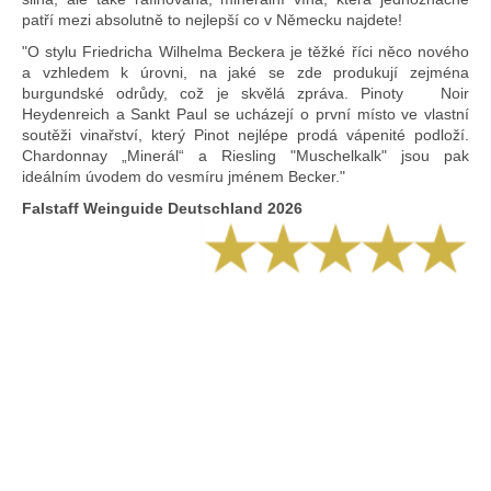
patří mezi absolutně to nejlepší co v Německu najdete!
"O stylu Friedricha Wilhelma Beckera je těžké říci něco nového
a vzhledem k úrovni, na jaké se zde produkují zejména
burgundské odrůdy, což je skvělá zpráva. Pinoty Noir
Heydenreich a Sankt Paul se ucházejí o první místo ve vlastní
soutěži vinařství, který Pinot nejlépe prodá vápenité podloží.
Chardonnay „Minerál“ a Riesling "Muschelkalk" jsou pak
ideálním úvodem do vesmíru jménem Becker."
Falstaff Weinguide Deutschland 2026