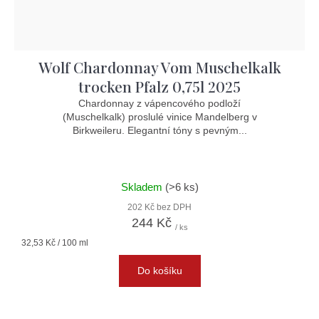
Wolf Chardonnay Vom Muschelkalk
trocken Pfalz 0,75l 2025
Chardonnay z vápencového podloží
(Muschelkalk) proslulé vinice Mandelberg v
Birkweileru. Elegantní tóny s pevným...
Skladem
(>6 ks)
202 Kč bez DPH
244 Kč
/ ks
Měrná
32,53 Kč / 100 ml
cena:
Do košíku