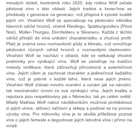
e
minulých století, konkrétně roku 1620, kdy rodina Wolf začala
t
pěstovat víno v této oblasti. Jejich tradice a know-how se
předávaly z generace na generaci, což přispívá k vysoké kvalitě
e
jejich vín. Vinařství Wolf se specializuje na pěstování několika
hlavních odrůd hroznů, včetně Rieslingu, Spätburgunderu (Pinot
n
Noir), Müller-Thurgau, Dornfelderu a Silvaneru. Každá z těchto
a
odrůd přináší do vína unikátní charakteristiku a chuťový profil.
Pfalz je známá svou rozmanitostí půdy a klimatu, což umožňuje
j
pěstování různých odrůd hroznů s rozmanitými vlastnostmi.
Vinařství Wolf se nachází v oblasti, kde se setkávají vhodné
í
podmínky pro vynikající vína. Wolf se zaměřuje na tradiční
metody vinifikace, které zdůrazňují přirozenost a autentičnost
t
vína. Jejich cílem je zachovat charakter a jedinečnost každého
?
vína, což je patrné v každé lahvi, která nese jejich jméno.
Vinařství Wolf získalo mnoho ocenění a uznání jak na národní,
tak mezinárodní úrovni za svá vynikající vína. Jejich kvalita a
reputace jsou respektovány jak v Německu, tak po celém světě.
Mladý Mathias Wolf nabízí návštěvníkům možnost prohlédnout
si jejich vinice, sklízecí zařízení a sklepy a podívat se na proces
výroby vína. Pro milovníky vína je to skvělá příležitost poznat
Hledat
více o jejich řemesle a degustovat jejich lahodná vína i přímo na
místě.