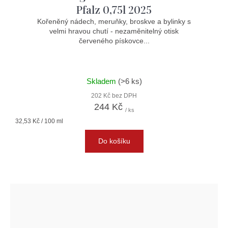
Pfalz 0,75l 2025
Kořeněný nádech, meruňky, broskve a bylinky s
velmi hravou chutí - nezaměnitelný otisk
červeného pískovce...
Skladem
(>6 ks)
202 Kč bez DPH
244 Kč
/ ks
Měrná
32,53 Kč / 100 ml
cena:
Do košíku