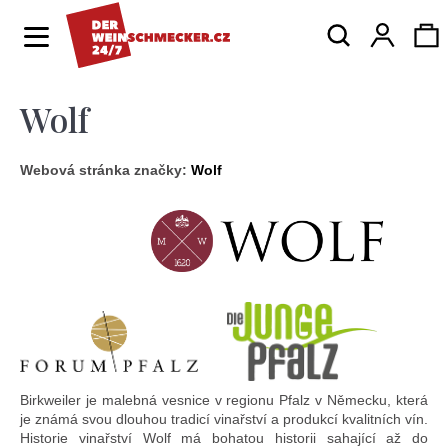
K
Hledat
Ná
Přihlá
o
Zpět
Zpět
š
í
Wolf
ko
C
k
o
Webová stránka značky:
Wolf
p
o
t
ř
e
b
u
Birkweiler je malebná vesnice v regionu Pfalz v Německu, která
j
je známá svou dlouhou tradicí vinařství a produkcí kvalitních vín.
Historie vinařství Wolf má bohatou historii sahající až do