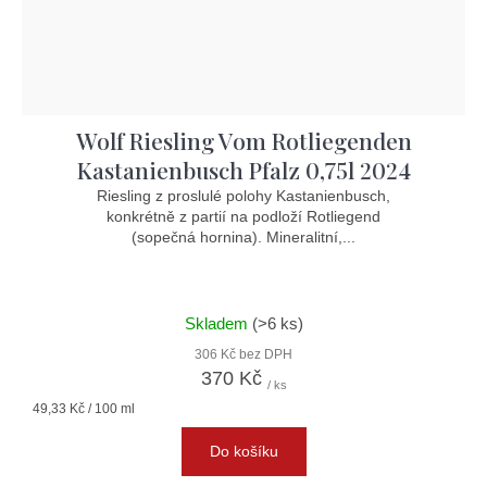
Wolf Riesling Vom Rotliegenden
Kastanienbusch Pfalz 0,75l 2024
Riesling z proslulé polohy Kastanienbusch,
konkrétně z partií na podloží Rotliegend
(sopečná hornina). Mineralitní,...
Skladem
(>6 ks)
306 Kč bez DPH
370 Kč
/ ks
Měrná
49,33 Kč / 100 ml
cena:
Do košíku