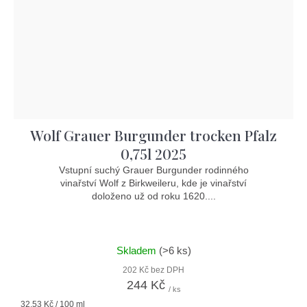
Wolf Grauer Burgunder trocken Pfalz
0,75l 2025
Vstupní suchý Grauer Burgunder rodinného
vinařství Wolf z Birkweileru, kde je vinařství
doloženo už od roku 1620....
Skladem
(>6 ks)
202 Kč bez DPH
244 Kč
/ ks
Měrná
32,53 Kč / 100 ml