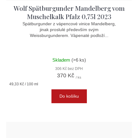
Wolf Spätburgunder Mandelberg vom
Muschelkalk Pfalz 0,75l 2023
Spätburgunder z vápencové vinice Mandelberg,
jinak proslulé především svým
Weissburgunderem. Vápenaté podloží...
Skladem
(>6 ks)
306 Kč bez DPH
370 Kč
/ ks
Měrná
49,33 Kč / 100 ml
cena:
Do košíku