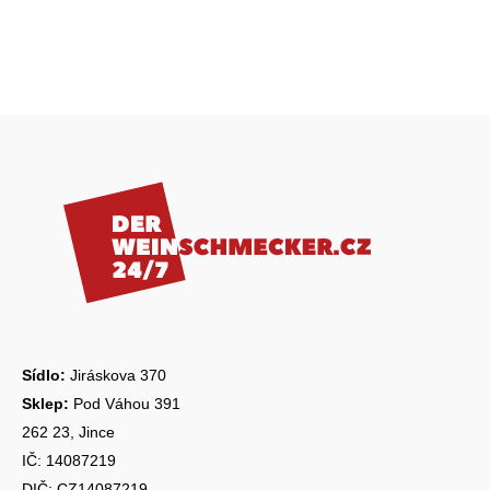
n
í
í
p
r
v
k
Z
y
á
v
ý
p
p
a
i
s
t
u
í
Sídlo:
Jiráskova 370
Sklep:
Pod Váhou 391
262 23, Jince
IČ: 14087219
DIČ: CZ14087219