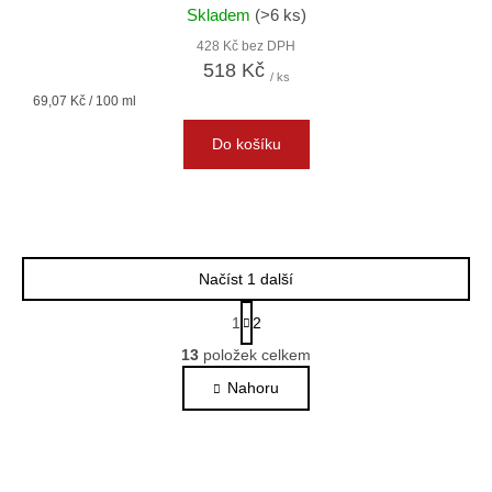
Skladem
(>6 ks)
428 Kč bez DPH
518 Kč
/ ks
Měrná
69,07 Kč / 100 ml
cena:
Do košíku
Načíst 1 další
S
1
2
t
O
r
13
položek celkem
v
á
l
Nahoru
n
k
á
o
d
v
a
á
c