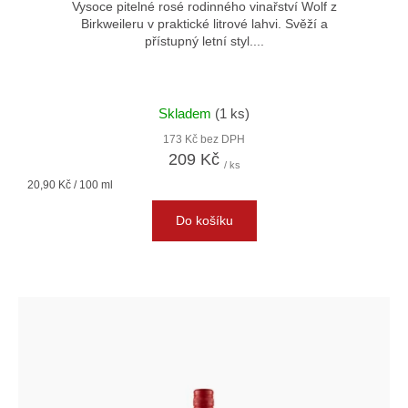
Vysoce pitelné rosé rodinného vinařství Wolf z
Birkweileru v praktické litrové lahvi. Svěží a
přístupný letní styl....
Skladem
(1 ks)
173 Kč bez DPH
209 Kč
/ ks
Měrná
20,90 Kč / 100 ml
cena:
Do košíku