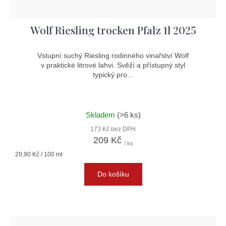
ů
t
ů
Wolf Riesling trocken Pfalz 1l 2025
Vstupní suchý Riesling rodinného vinařství Wolf
v praktické litrové lahvi. Svěží a přístupný styl
typický pro...
Skladem
(>6 ks)
173 Kč bez DPH
209 Kč
/ ks
Měrná
20,90 Kč / 100 ml
cena:
Do košíku