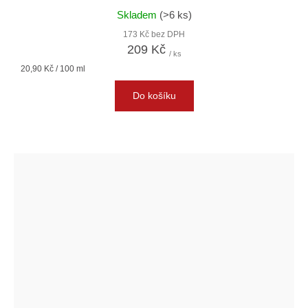
Skladem
(>6 ks)
173 Kč bez DPH
209 Kč
/ ks
Měrná
20,90 Kč / 100 ml
cena:
Do košíku