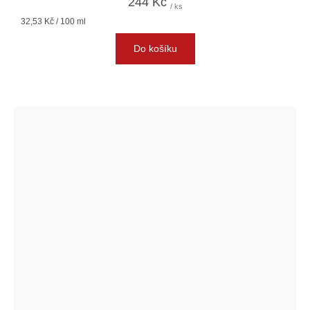
244 Kč
/ ks
Měrná
32,53 Kč / 100 ml
cena:
Do košíku