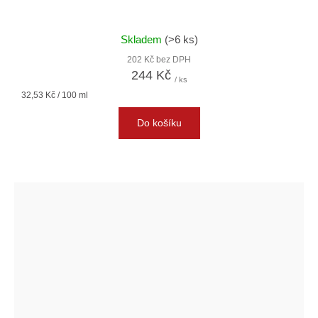
Skladem
(>6 ks)
202 Kč bez DPH
244 Kč
/ ks
Měrná
32,53 Kč / 100 ml
cena:
Do košíku