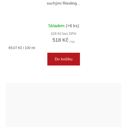
suchými Riesling...
Skladem
(>6 ks)
428 Kč bez DPH
518 Kč
/ ks
Měrná
69,07 Kč / 100 ml
cena:
Do košíku