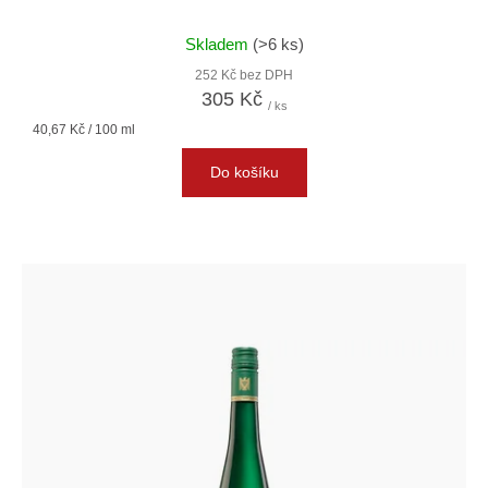
Skladem
(>6 ks)
252 Kč bez DPH
305 Kč
/ ks
Měrná
40,67 Kč / 100 ml
cena:
Do košíku