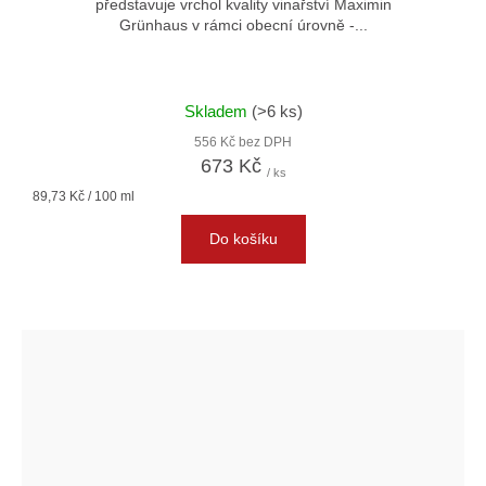
představuje vrchol kvality vinařství Maximin
Grünhaus v rámci obecní úrovně -...
Skladem
(>6 ks)
556 Kč bez DPH
673 Kč
/ ks
Měrná
89,73 Kč / 100 ml
cena:
Do košíku