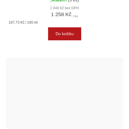
1 040 Kč bez DPH
1 258 Kč
/ ks
Měrná
167,73 Kč / 100 ml
cena:
Do košíku