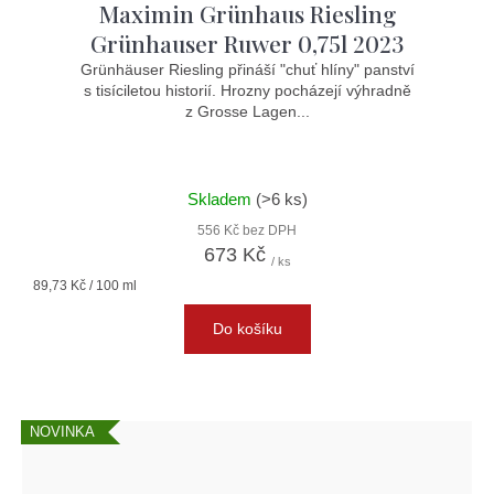
Maximin Grünhaus Riesling
Grünhauser Ruwer 0,75l 2023
Grünhäuser Riesling přináší "chuť hlíny" panství
s tisíciletou historií. Hrozny pocházejí výhradně
z Grosse Lagen...
Skladem
(>6 ks)
556 Kč bez DPH
673 Kč
/ ks
Měrná
89,73 Kč / 100 ml
cena:
Do košíku
NOVINKA