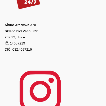
t
p
í
i
s
u
Sídlo:
Jiráskova 370
Sklep:
Pod Váhou 391
262 23, Jince
IČ: 14087219
DIČ: CZ14087219