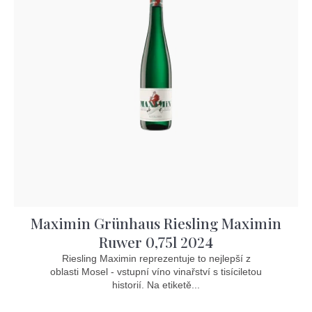
í
i
p
s
r
p
o
r
d
o
u
d
k
u
t
k
ů
t
ů
Maximin Grünhaus Riesling Maximin
Ruwer 0,75l 2024
Riesling Maximin reprezentuje to nejlepší z
oblasti Mosel - vstupní víno vinařství s tisíciletou
historií. Na etiketě...