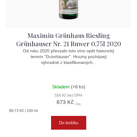
Maximin Grünhaus Riesling
Grünhauser Nr. 21 Ruwer 0,75l 2020
Od roku 2020 převzalo toto víno opět historický
termín "Grünhäuser". Hrozny pocházejí
výhradně z klasifikovaných...
Skladem
(>6 ks)
556 Kč bez DPH
673 Kč
/ ks
Měrná
89,73 Kč / 100 ml
cena:
Do košíku