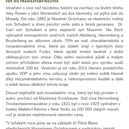
e
t
Vinařství s více než tisíciletou historií se nachází na levém břehu
řeky Ruwer v obci Mertesdorf asi dva kilometry od jejího ústi do
e
Mosely. Od roku 1882 je Maximin Grünhaus ve vlastnictví rodiny
von Schubert a dnes panství vede pátá a šestá generace, Dr.
n
Carl von Schubert a jeho nejstarší syn Maximin. Na třech
a
výhradně monopolních viničních tratích Abtsberg, Herrenberg a
Bruderberg se sklonem okolo 70% se rodí charakteristická a
j
neopakovatelná vína, která po staletí zrají v typických tisíci
litrových sudech Fuder, které vyrábí místní bednář z dubů
í
obklopujících tyto vinice. Díky velmi neúrodné půdě a malým
ročním přírůstkům dřeva musí být stáří dubů pro výrobu sudů
t
minimálně 200 let. Vinařství je od roku 2016 členem prestižního
?
spolku VDP a jeho vína vzbuzují obdiv po celém světě hlavně
díky nezaměnitelnému terroiru a nekompromisní kvalitě a dále
v sobě nesou dědictví tohoto kraje.
Dosud nejdražší sud moselského vína, který byl kdy prodán v
aukci, pochází od Maximina Grünhause. Sud vína Herrenberg
Trockenbeerenauslese z roku 1921 byl v roce 1923 vydražen v
hotelu Walldorf Astoria v New Yorku za 100 000 zlatých marek,
Hledat
což je dodnes nepřekonaná rekordní cena.
"V loňském roce jsme se na základě tří Pinot Blanc
předložených Maximinem Grünhausem s nadsázkou zeptali,