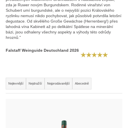
D
zda je Ruwer novým Burgundskem. Rodinné vinařství von
o
Schubert umí burgundské, ale o nejvyšší pozici Královského
ryzlinku nemusí nikdo pochybovat, jak působivě potvrdila letošní
p
degustace. Od skvělého Große Gewächse (Herrenberg!) přes
o
lahodná vína Kabinett až po delikátní Spätlese na minerální
r
bázi, jsou odhaleny všechny aspekty a výhody této odrůdy
u
hroznů."
č
u
Falstaff Weinguide Deutschland 2026
j
e
m
e
Ř
Nejlevnější
Nejdražší
Nejprodávanější
Abecedně
a
z
V
e
ý
n
p