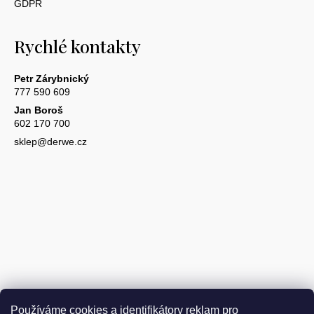
GDPR
Rychlé kontakty
Petr Zárybnický
777 590 609
Jan Boroš
602 170 700
sklep@derwe.cz
Používáme cookies a identifikátory reklam pro