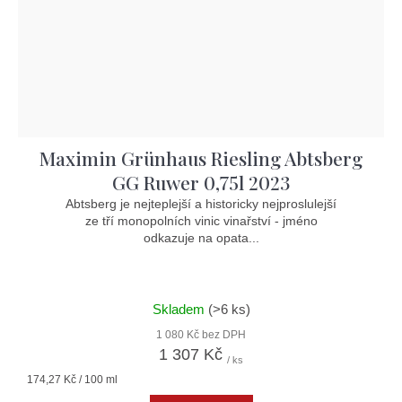
Maximin Grünhaus Riesling Abtsberg
GG Ruwer 0,75l 2023
Abtsberg je nejteplejší a historicky nejproslulejší
ze tří monopolních vinic vinařství - jméno
odkazuje na opata...
Skladem
(>6 ks)
1 080 Kč bez DPH
1 307 Kč
/ ks
Měrná
174,27 Kč / 100 ml
cena: