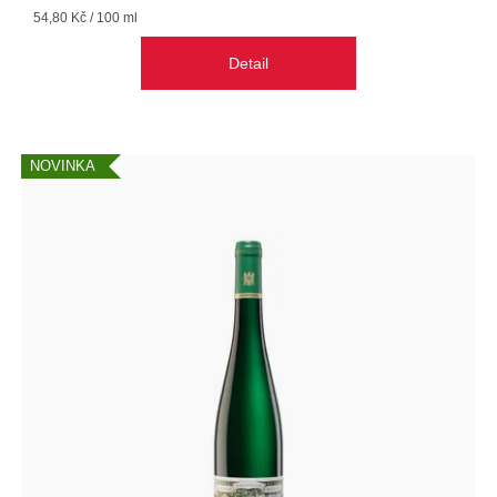
Měrná
54,80 Kč / 100 ml
cena:
Detail
NOVINKA