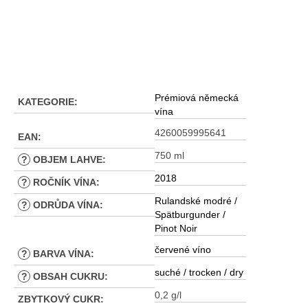
Prémiová německá
KATEGORIE
:
vína
4260059995641
EAN
:
750 ml
?
OBJEM LAHVE
:
2018
?
ROČNÍK VÍNA
:
Rulandské modré /
?
ODRŮDA VÍNA
:
Spätburgunder /
Pinot Noir
červené víno
?
BARVA VÍNA
:
suché / trocken / dry
?
OBSAH CUKRU
:
0,2 g/l
ZBYTKOVÝ CUKR
: