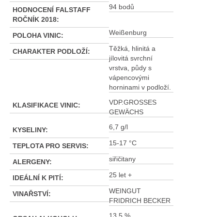
94 bodů
HODNOCENÍ FALSTAFF
ROČNÍK 2018
:
Weißenburg
POLOHA VINIC
:
Těžká, hlinitá a
CHARAKTER PODLOŽÍ
:
jílovitá svrchní
vrstva, půdy s
vápencovými
horninami v podloží.
VDP.GROSSES
KLASIFIKACE VINIC
:
GEWÄCHS
6,7 g/l
KYSELINY
:
15-17 °C
TEPLOTA PRO SERVIS
:
siřičitany
ALERGENY
:
25 let +
IDEÁLNÍ K PITÍ
:
WEINGUT
VINAŘSTVÍ
:
FRIDRICH BECKER
13,5 %