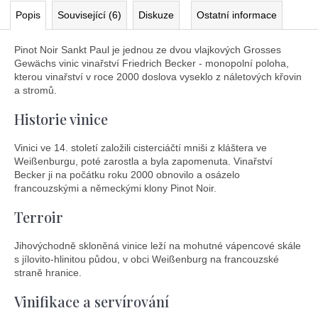
Popis
Související (6)
Diskuze
Ostatní informace
Pinot Noir Sankt Paul je jednou ze dvou vlajkových Grosses
Gewächs vinic vinařství Friedrich Becker - monopolní poloha,
kterou vinařství v roce 2000 doslova vyseklo z náletových křovin
a stromů.
Historie vinice
Vinici ve 14. století založili cisterciáčtí mniši z kláštera ve
Weißenburgu, poté zarostla a byla zapomenuta. Vinařství
Becker ji na počátku roku 2000 obnovilo a osázelo
francouzskými a německými klony Pinot Noir.
Terroir
Jihovýchodně skloněná vinice leží na mohutné vápencové skále
s jílovito-hlinitou půdou, v obci Weißenburg na francouzské
straně hranice.
Vinifikace a servírování