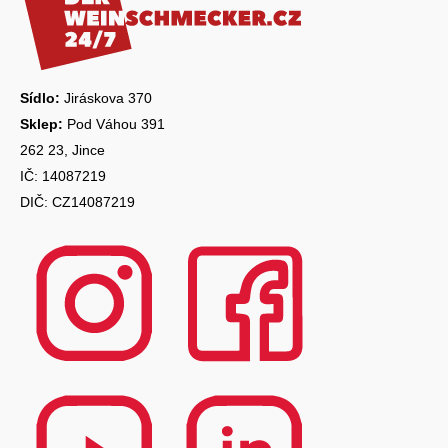
a
t
í
Sídlo:
Jiráskova 370
Sklep:
Pod Váhou 391
262 23, Jince
IČ: 14087219
DIČ: CZ14087219