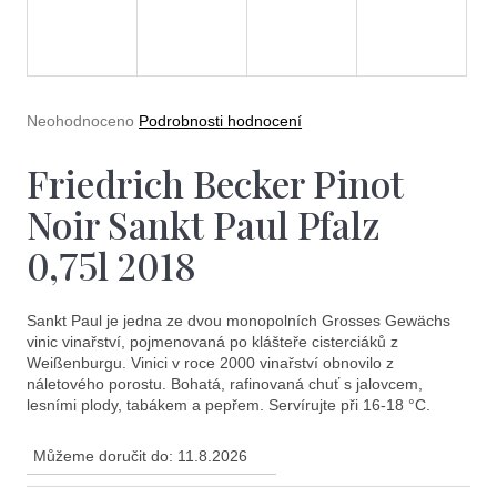
e
A
t
R
e
M
n
Průměrné
Neohodnoceno
Podrobnosti hodnocení
a
hodnocení
A
produktu
Friedrich Becker Pinot
j
je
0,0
í
Noir Sankt Paul Pfalz
z
5
t
0,75l 2018
hvězdiček.
?
Sankt Paul je jedna ze dvou monopolních Grosses Gewächs
vinic vinařství, pojmenovaná po klášteře cisterciáků z
Weißenburgu. Vinici v roce 2000 vinařství obnovilo z
náletového porostu. Bohatá, rafinovaná chuť s jalovcem,
lesními plody, tabákem a pepřem. Servírujte při 16-18 °C.
Hledat
Můžeme doručit do:
11.8.2026