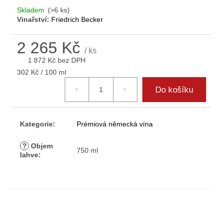
D
Skladem
(>6 ks)
o
Vinařství:
Friedrich Becker
p
o
2 265 Kč
r
/ ks
1 872 Kč bez DPH
u
Měrná
č
302 Kč / 100 ml
cena:
u
Do košíku
j
e
m
Kategorie
:
Prémiová německá vína
e
?
Objem
750 ml
lahve
: