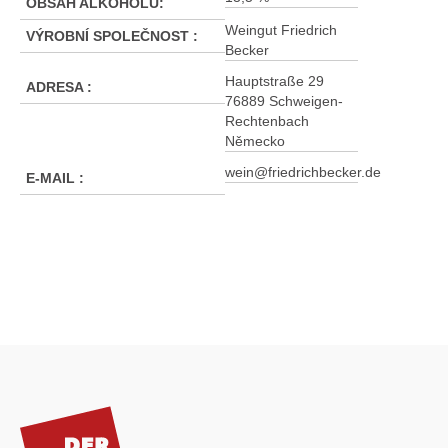
OBSAH ALKOHOLU
:
Weingut Friedrich
VÝROBNÍ SPOLEČNOST
:
Becker
Hauptstraße 29
ADRESA
:
76889 Schweigen-
Rechtenbach
Německo
wein@friedrichbecker.de
E-MAIL
:
Z
á
p