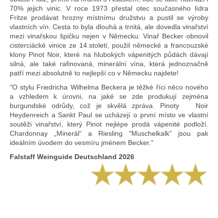
70% jejich vinic. V roce 1973 přestal otec současného lídra
Fritze prodávat hrozny místnímu družstvu a pustil se výroby
vlastních vín. Cesta to byla dlouhá a trnitá, ale dovedla vinařství
mezi vinařskou špičku nejen v Německu. Vinař Becker obnovil
cisterciácké vinice ze 14.století, použil německé a francouzské
klony Pinot Noir, které na hlubokých vápenitých půdách dávají
silná, ale také rafinovaná, minerální vína, která jednoznačně
patří mezi absolutně to nejlepší co v Německu najdete!
"O stylu Friedricha Wilhelma Beckera je těžké říci něco nového
a vzhledem k úrovni, na jaké se zde produkují zejména
burgundské odrůdy, což je skvělá zpráva. Pinoty Noir
Heydenreich a Sankt Paul se ucházejí o první místo ve vlastní
soutěži vinařství, který Pinot nejlépe prodá vápenité podloží.
Chardonnay „Minerál“ a Riesling "Muschelkalk" jsou pak
ideálním úvodem do vesmíru jménem Becker."
Falstaff Weinguide Deutschland 2026