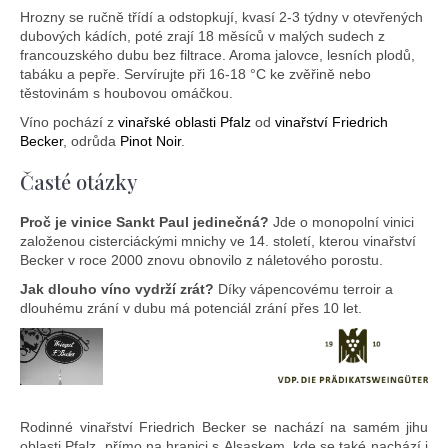
Hrozny se ručně třídí a odstopkují, kvasí 2-3 týdny v otevřených
dubových kádích, poté zrají 18 měsíců v malých sudech z
francouzského dubu bez filtrace. Aroma jalovce, lesních plodů,
tabáku a pepře. Servírujte při 16-18 °C ke zvěřině nebo
těstovinám s houbovou omáčkou.
Víno pochází z
vinařské oblasti Pfalz
od
vinařství Friedrich
Becker
, odrůda
Pinot Noir
.
Časté otázky
Proč je vinice Sankt Paul jedinečná?
Jde o monopolní vinici
založenou cisterciáckými mnichy ve 14. století, kterou vinařství
Becker v roce 2000 znovu obnovilo z náletového porostu.
Jak dlouho víno vydrží zrát?
Díky vápencovému terroir a
dlouhému zrání v dubu má potenciál zrání přes 10 let.
Rodinné vinařství Friedrich Becker se nachází na samém jihu
oblasti Pfalz, přímo na hranici s Alsaskem, kde se také nachází i