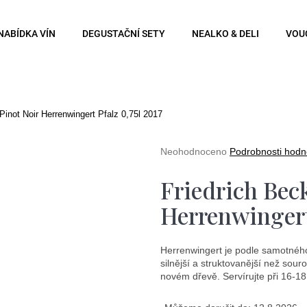
NABÍDKA VÍN
DEGUSTAČNÍ SETY
NEALKO & DELI
VOU
Co potřebujete najít?
Pinot Noir Herrenwingert Pfalz 0,75l 2017
Hledat
Průměrné
Neohodnoceno
Podrobnosti hodn
hodnocení
produktu
Friedrich Bec
je
0,0
Doporučujeme
Herrenwingert
z
5
hvězdiček.
Herrenwingert je podle samotného v
silnější a struktovanější než sou
novém dřevě. Servírujte při 16-