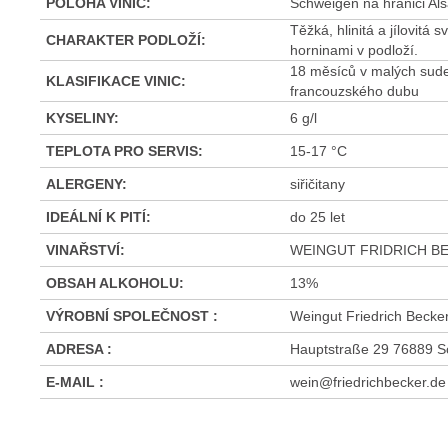
POLOHA VINIC
:
Schweigen na hranici A
Těžká, hlinitá a jílovitá
CHARAKTER PODLOŽÍ
:
horninami v podloží.
18 měsíců v malých sud
KLASIFIKACE VINIC
:
francouzského dubu
KYSELINY
:
6 g/l
TEPLOTA PRO SERVIS
:
15-17 °C
ALERGENY
:
siřičitany
IDEÁLNÍ K PITÍ
:
do 25 let
VINAŘSTVÍ
:
WEINGUT FRIDRICH B
OBSAH ALKOHOLU
:
13%
VÝROBNÍ SPOLEČNOST
:
Weingut Friedrich Becke
ADRESA
:
Hauptstraße 29 76889 
E-MAIL
:
wein@friedrichbecker.de