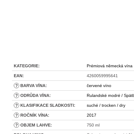
KATEGORIE
:
Prémiová německá vína
EAN
:
4260059995641
?
BARVA VÍNA
:
červené víno
?
ODRŮDA VÍNA
:
Rulandské modré / Spätb
?
KLASIFIKACE SLADKOSTI
:
suché / trocken / dry
?
ROČNÍK VÍNA
:
2017
?
OBJEM LAHVE
:
750 ml