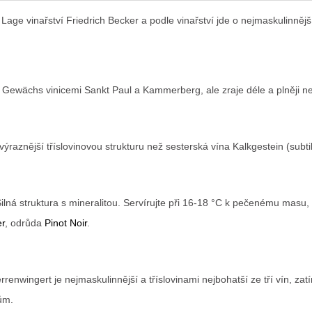
M
ge vinařství Friedrich Becker a podle vinařství jde o nejmaskulinnější a 
A
s Gewächs vinicemi Sankt Paul a Kammerberg, ale zraje déle a plněji n
znější tříslovinovou strukturu než sesterská vína Kalkgestein (subtiln
Silná struktura s mineralitou. Servírujte při 16-18 °C k pečenému masu
er
, odrůda
Pinot Noir
.
renwingert je nejmaskulinnější a tříslovinami nejbohatší ze tří vín, zatí
ům.