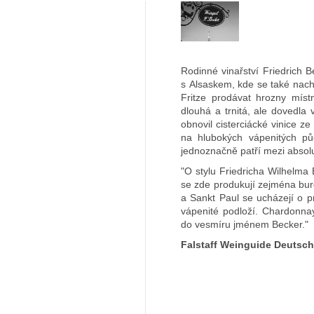
Rodinné vinařství Friedrich 
s Alsaskem, kde se také nachá
Fritze prodávat hrozny míst
dlouhá a trnitá, ale dovedla
obnovil cisterciácké vinice ze
na hlubokých vápenitých půd
jednoznačně patří mezi absolu
"O stylu Friedricha Wilhelma
se zde produkují zejména bur
a Sankt Paul se ucházejí o pr
vápenité podloží. Chardonna
do vesmíru jménem Becker."
Falstaff Weinguide Deutsc