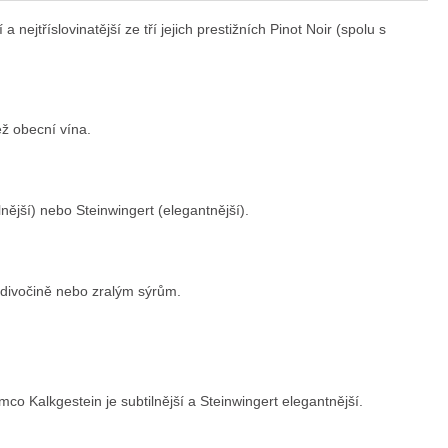
nejtříslovinatější ze tří jejich prestižních Pinot Noir (spolu s
ež obecní vína.
ější) nebo Steinwingert (elegantnější).
, divočině nebo zralým sýrům.
mco Kalkgestein je subtilnější a Steinwingert elegantnější.