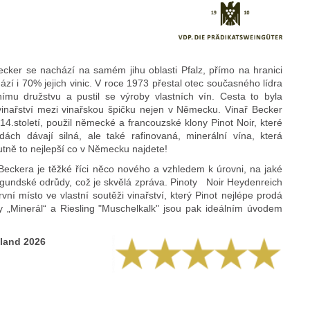
Becker se nachází na samém jihu oblasti Pfalz, přímo na hranici
zí i 70% jejich vinic. V roce 1973 přestal otec současného lídra
nímu družstvu a pustil se výroby vlastních vín. Cesta to byla
 vinařství mezi vinařskou špičku nejen v Německu. Vinař Becker
 14.století, použil německé a francouzské klony Pinot Noir, které
ách dávají silná, ale také rafinovaná, minerální vína, která
tně to nejlepší co v Německu najdete!
 Beckera je těžké říci něco nového a vzhledem k úrovni, na jaké
gundské odrůdy, což je skvělá zpráva. Pinoty Noir Heydenreich
vní místo ve vlastní soutěži vinařství, který Pinot nejlépe prodá
y „Minerál“ a Riesling "Muschelkalk" jsou pak ideálním úvodem
hland 2026