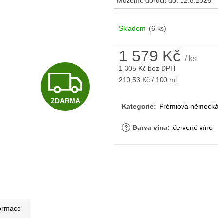
Můžeme doručit do:
12.8.2026
Skladem
(6 ks)
1 579 Kč
/ ks
1 305 Kč bez DPH
Z
Měrná
210,53 Kč / 100 ml
cena:
ZDARMA
D
Kategorie
:
Prémiová německá
?
Barva vína
:
červené víno
A
R
formace