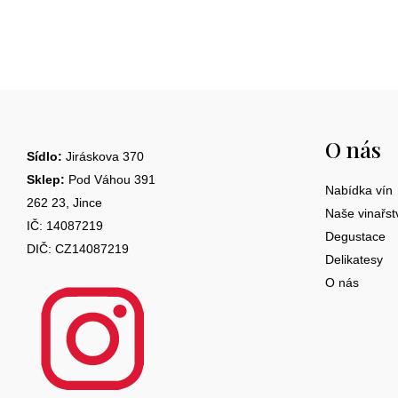
Z
á
O nás
p
Sídlo:
Jiráskova 370
a
Sklep:
Pod Váhou 391
Nabídka vín
262 23, Jince
t
Naše vinařst
IČ: 14087219
Degustace
í
DIČ: CZ14087219
Delikatesy
O nás