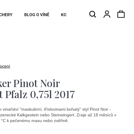
Hledat
Náku
Přihlášen
CHERY
BLOG O VÍNĚ
KONTAKTY
koší
ocení
ker Pinot Noir
 Pfalz 0,75l 2017
inařství "maskulinní, tříslovinami bohatý" styl Pinot Noir -
rozenecké Kalkgestein nebo Steinwingert. Zraje až 18 měsíců v
18 °C k pečenému masu nebo zvěřině.