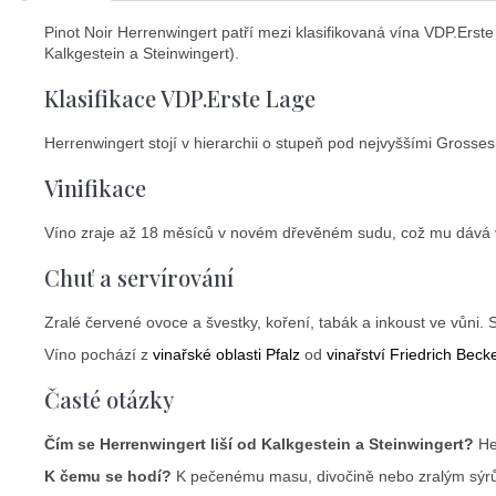
Pinot Noir Herrenwingert patří mezi klasifikovaná vína VDP.Erste La
Kalkgestein a Steinwingert).
Klasifikace VDP.Erste Lage
Herrenwingert stojí v hierarchii o stupeň pod nejvyššími Grosse
Vinifikace
Víno zraje až 18 měsíců v novém dřevěném sudu, což mu dává výra
Chuť a servírování
Zralé červené ovoce a švestky, koření, tabák a inkoust ve vůni. 
Víno pochází z
vinařské oblasti Pfalz
od
vinařství Friedrich Beck
Časté otázky
Čím se Herrenwingert liší od Kalkgestein a Steinwingert?
Her
K čemu se hodí?
K pečenému masu, divočině nebo zralým sýr