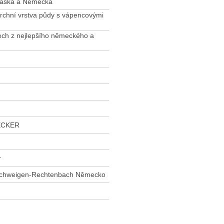
lsaska a Německa
 svrchní vrstva půdy s vápencovými
ech z nejlepšího německého a
ECKER
r
Schweigen-Rechtenbach Německo