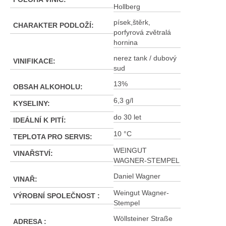
Hollberg
písek,štěrk,
CHARAKTER PODLOŽÍ
:
porfyrová zvětralá
hornina
nerez tank / dubový
VINIFIKACE
:
sud
13%
OBSAH ALKOHOLU
:
6,3 g/l
KYSELINY
:
do 30 let
IDEÁLNÍ K PITÍ
:
10 °C
TEPLOTA PRO SERVIS
:
WEINGUT
VINAŘSTVÍ
:
WAGNER-STEMPEL
Daniel Wagner
VINAŘ
:
Weingut Wagner-
VÝROBNÍ SPOLEČNOST
:
Stempel
Wöllsteiner Straße
ADRESA
: