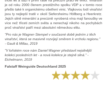
třicet let a sází v první řadě na precizní práci ve vinici. Vinařství
je od roku 2000 členem prestižního spolku VDP a v tomto roce
přešlo také k organickému ošetření vinic. Vlajkovou lodí vinařství
jsou ty nejlepší tratě v okolí Siefersheimu Höllberg a Heerkretz.
Jejich silně minerální a precizně vyrobená vína mají fanoušky ve
více než třiceti zemích světa a nenechají nikoho na pochybách
proč vinařství patří mezi absolutní německou elitu.
"Pro nás je Wagner-Stempel v současné době jedním z těch
vinařství, která se masivně rozvíjejí směrem k vrcholu regionu."
- Gault & Millau, 2019
"V loňském roce nám Daniel Wagner představil nejsilnější
kolekci posledních let - a nová kolekce je stejně silná." -
Eichelmann, 2019
Falstaff Weinguide Deutschland 2025