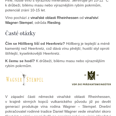
Plné, husté víno s výraznou mineralitou. Servírujte při 10-12 °C
k drůbeži, bílému masu nebo výraznějším rybím pokrmům,
potenciál zrání 10-15 let.
Víno pochází z
vinařské oblasti Rheinhessen
od
vinařství
Wagner-Stempel
, odrůda
Riesling
.
Časté otázky
Čím se Höllberg liší od Heerkretz?
Höllberg je teplejší a méně
kamenitý než Heerkretz, což dává vínu plnější, hustší styl oproti
štíhlejší, kyselinkovější Heerkretz.
K čemu se hodí?
K drůbeži, bílému masu nebo výraznějším
rybím pokrmům.
V západní části německé vinařské oblasti Rheinhessen,
v krajině strmých kopců vulkanického původu již po devět
generací produkuje vína rodina Wagner – Stempel. Dnešní
pokračovatel rodinné tradice Daniel Wagner vede vinařství skoro