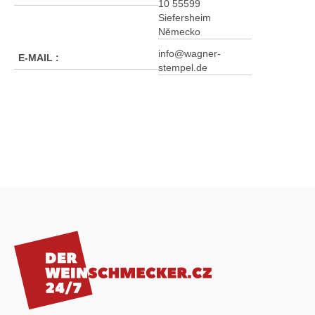
10 55599
Siefersheim
Německo
info@wagner-
E-MAIL
:
stempel.de
Z
á
p
a
t
í