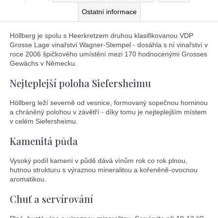
Ostatní informace
Höllberg je spolu s Heerkretzem druhou klasifikovanou VDP
Grosse Lage vinařství Wagner-Stempel - dosáhla s ní vinařství v
roce 2006 špičkového umístění mezi 170 hodnocenými Grosses
Gewächs v Německu.
Nejteplejší poloha Siefersheimu
Höllberg leží severně od vesnice, formovaný sopečnou horninou
a chráněný polohou v závětří - díky tomu je nejteplejším místem
v celém Siefersheimu.
Kamenitá půda
Vysoký podíl kamení v půdě dává vínům rok co rok plnou,
hutnou strukturu s výraznou mineralitou a kořeněně-ovocnou
aromatikou.
Chuť a servírování