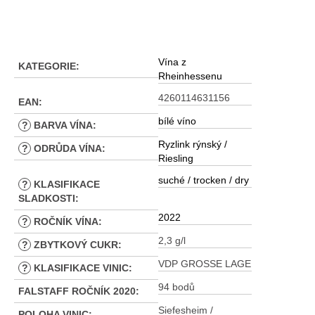
Vína z
KATEGORIE
:
Rheinhessenu
4260114631156
EAN
:
bílé víno
?
BARVA VÍNA
:
Ryzlink rýnský /
?
ODRŮDA VÍNA
:
Riesling
suché / trocken / dry
?
KLASIFIKACE
SLADKOSTI
:
2022
?
ROČNÍK VÍNA
:
2,3 g/l
?
ZBYTKOVÝ CUKR
:
VDP GROSSE LAGE
?
KLASIFIKACE VINIC
:
94 bodů
FALSTAFF ROČNÍK 2020
:
Siefesheim /
POLOHA VINIC
: