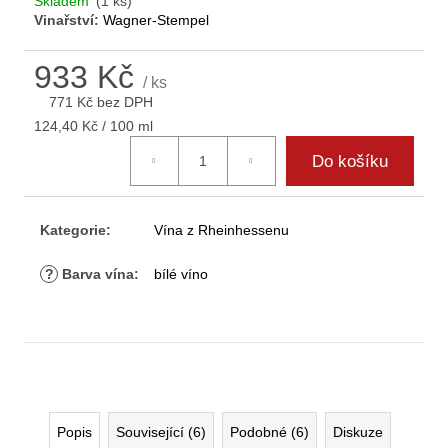
Skladem
(1 ks)
D
Vinařství:
Wagner-Stempel
o
p
933 Kč
o
/ ks
r
771 Kč bez DPH
u
Měrná
124,40 Kč / 100 ml
cena:
č
Do košíku
u
j
e
Kategorie
:
Vína z Rheinhessenu
m
e
?
Barva vína
:
bílé víno
Popis
Související (6)
Podobné (6)
Diskuze