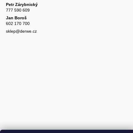
Petr Zárybnický
777 590 609
Jan Boroš
602 170 700
sklep@derwe.cz