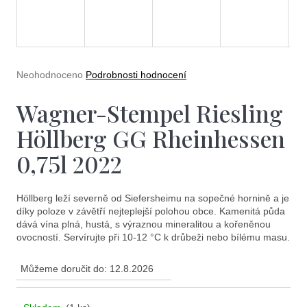
e
A
t
R
e
M
n
Průměrné
Neohodnoceno
Podrobnosti hodnocení
a
hodnocení
A
produktu
Wagner-Stempel Riesling
j
je
0,0
í
Höllberg GG Rheinhessen
z
5
t
0,75l 2022
hvězdiček.
?
Höllberg leží severně od Siefersheimu na sopečné hornině a je
díky poloze v závětří nejteplejší polohou obce. Kamenitá půda
dává vína plná, hustá, s výraznou mineralitou a kořeněnou
ovocností. Servírujte při 10-12 °C k drůbeži nebo bílému masu.
Hledat
Můžeme doručit do:
12.8.2026