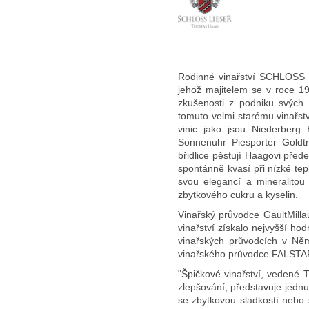
Rodinné vinařství SCHLOSS L
jehož majitelem se v roce 1
zkušenosti z podniku svých 
tomuto velmi starému vinařst
vinic jako jsou Niederberg
Sonnenuhr Piesporter Goldtr
břidlice pěstují Haagovi přede
spontánně kvasí při nízké te
svou elegancí a mineralitou
zbytkového cukru a kyselin.
Vinařský průvodce GaultMill
vinařství získalo nejvyšší
vinařských průvodcích v Ně
vinařského průvodce FALSTA
"Špičkové vinařství, veden
zlepšování, představuje jednu
se zbytkovou sladkostí nebo 