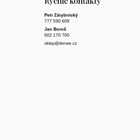
Rychlé kontakty
Petr Zárybnický
777 590 609
Jan Boroš
602 170 700
sklep@derwe.cz