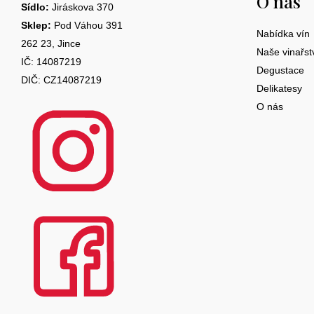
O nás
p
Sídlo:
Jiráskova 370
a
Sklep:
Pod Váhou 391
Nabídka vín
262 23, Jince
t
Naše vinařst
IČ: 14087219
Degustace
í
DIČ: CZ14087219
Delikatesy
O nás