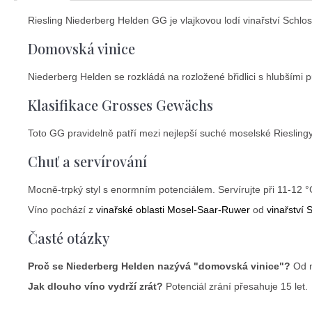
Riesling Niederberg Helden GG je vlajkovou lodí vinařství Schl
Domovská vinice
Niederberg Helden se rozkládá na rozložené břidlici s hlubšími 
Klasifikace Grosses Gewächs
Toto GG pravidelně patří mezi nejlepší suché moselské Riesling
Chuť a servírování
Mocně-trpký styl s enormním potenciálem. Servírujte při 11-12 
Víno pochází z
vinařské oblasti Mosel-Saar-Ruwer
od
vinařství 
Časté otázky
Proč se Niederberg Helden nazývá "domovská vinice"?
Od n
Jak dlouho víno vydrží zrát?
Potenciál zrání přesahuje 15 let.