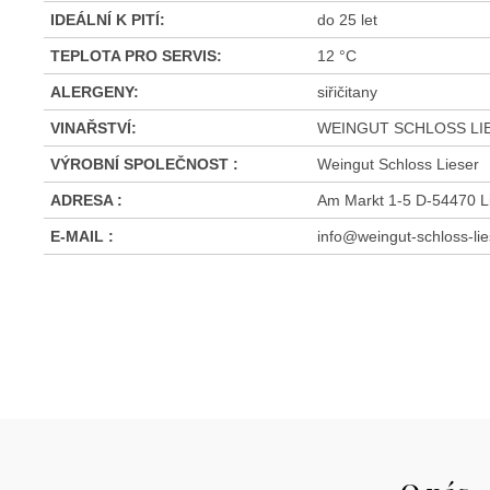
IDEÁLNÍ K PITÍ
:
do 25 let
TEPLOTA PRO SERVIS
:
12 °C
ALERGENY
:
siřičitany
VINAŘSTVÍ
:
WEINGUT SCHLOSS LI
VÝROBNÍ SPOLEČNOST
:
Weingut Schloss Lieser
ADRESA
:
Am Markt 1-5 D-54470 
E-MAIL
:
info@weingut-schloss-lie
Z
á