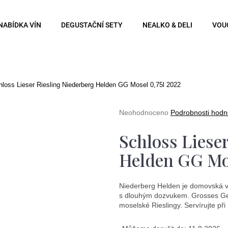
NABÍDKA VÍN
DEGUSTAČNÍ SETY
NEALKO & DELI
VOU
Co potřebujete najít?
hloss Lieser Riesling Niederberg Helden GG Mosel 0,75l 2022
Hledat
Průměrné
Neohodnoceno
Podrobnosti hodn
hodnocení
produktu
Schloss Liese
je
0,0
Doporučujeme
Helden GG Mos
z
5
hvězdiček.
Niederberg Helden je domovská vini
s dlouhým dozvukem. Grosses Gewä
moselské Rieslingy. Servírujte při