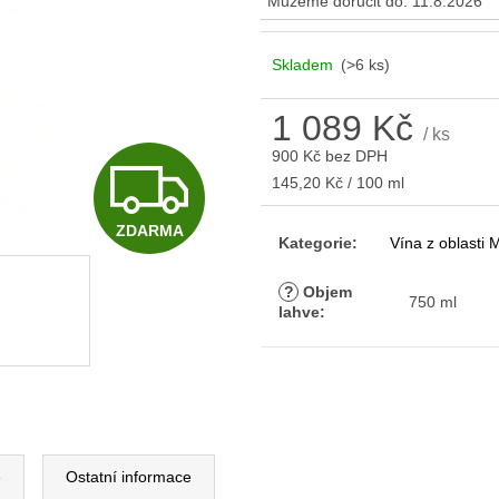
Můžeme doručit do:
11.8.2026
Skladem
(>6 ks)
1 089 Kč
/ ks
900 Kč bez DPH
Z
Měrná
145,20 Kč / 100 ml
cena:
ZDARMA
D
Kategorie
:
Vína z oblasti
?
Objem
750 ml
lahve
:
A
R
e
Ostatní informace