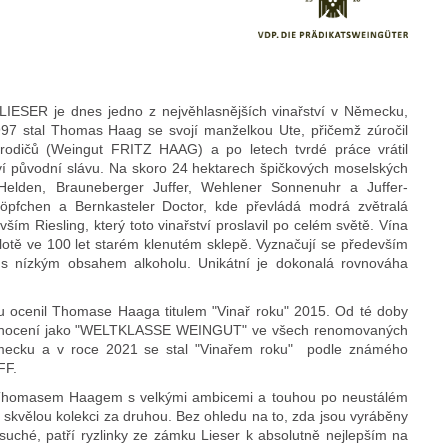
IESER je dnes jedno z nejvěhlasnějších vinařství v Německu,
997 stal Thomas Haag se svojí manželkou Ute, přičemž zúročil
rodičů (Weingut FRITZ HAAG) a po letech tvrdé práce vrátil
ví původní slávu. Na skoro 24 hektarech špičkových moselských
 Helden, Brauneberger Juffer, Wehlener Sonnenuhr a Juffer-
öpfchen a Bernkasteler Doctor, kde převládá modrá zvětralá
vším Riesling, který toto vinařství proslavil po celém světě. Vína
plotě ve 100 let starém klenutém sklepě. Vyznačují se především
 s nízkým obsahem alkoholu. Unikátní je dokonalá rovnováha
au ocenil Thomase Haaga titulem "Vinař roku" 2015. Od té doby
 hodnocení jako "WELTKLASSE WEINGUT" ve všech renomovaných
mecku a v roce 2021 se stal "Vinařem roku" podle známého
FF.
é Thomasem Haagem s velkými ambicemi a touhou po neustálém
 skvělou kolekci za druhou. Bez ohledu na to, zda jsou vyráběny
suché, patří ryzlinky ze zámku Lieser k absolutně nejlepším na