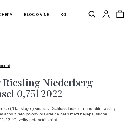
Hledat
Náku
Přihlášen
CHERY
BLOG O VÍNĚ
KONTAKTY
koší
ocení
r Riesling Niederberg
el 0,75l 2022
ce ("Hauslage") vinařství Schloss Lieser - mineralitní a silný,
chs z této polohy pravidelně patří mezi nejlepší suché
 11-12 °C, velký potenciál zrání.