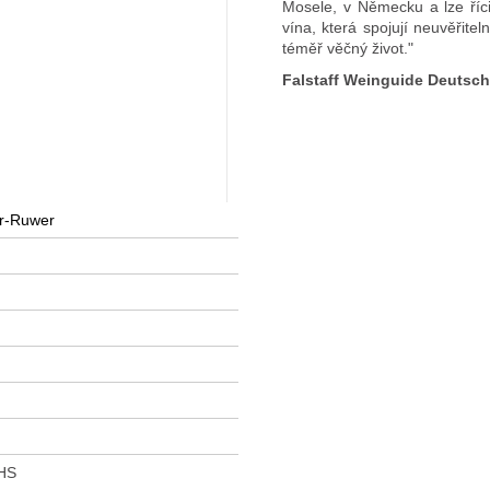
Mosele, v Německu a lze říc
vína, která spojují neuvěřit
téměř věčný život."
Falstaff Weinguide Deutsc
ar-Ruwer
HS