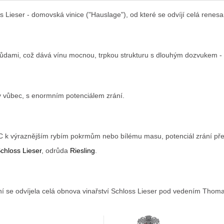
M
oss Lieser - domovská vinice ("Hauslage"), od které se odvíjí celá ren
A
půdami, což dává vínu mocnou, trpkou strukturu s dlouhým dozvukem - v
y vůbec, s enormním potenciálem zrání.
°C k výraznějším rybím pokrmům nebo bílému masu, potenciál zrání přes
Schloss Lieser
, odrůda
Riesling
.
í se odvíjela celá obnova vinařství Schloss Lieser pod vedením Thoma