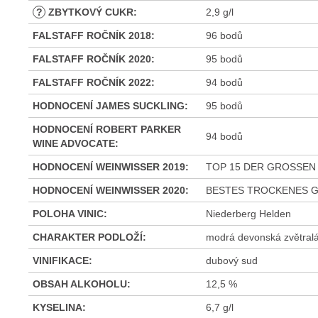
?
ZBYTKOVÝ CUKR
:
2,9 g/l
FALSTAFF ROČNÍK 2018
:
96 bodů
FALSTAFF ROČNÍK 2020
:
95 bodů
FALSTAFF ROČNÍK 2022
:
94 bodů
HODNOCENÍ JAMES SUCKLING
:
95 bodů
HODNOCENÍ ROBERT PARKER
94 bodů
WINE ADVOCATE
:
HODNOCENÍ WEINWISSER 2019
:
TOP 15 DER GROSSE
HODNOCENÍ WEINWISSER 2020
:
BESTES TROCKENES 
POLOHA VINIC
:
Niederberg Helden
CHARAKTER PODLOŽÍ
:
modrá devonská zvětralá 
VINIFIKACE
:
dubový sud
OBSAH ALKOHOLU
:
12,5 %
KYSELINA
:
6,7 g/l