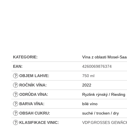
KATEGORIE
:
Vína z oblasti Mosel-Sa
EAN
:
4260069876374
?
OBJEM LAHVE
:
750 ml
?
ROČNÍK VÍNA
:
2022
?
ODRŮDA VÍNA
:
Ryzlink rýnský / Riesling
?
BARVA VÍNA
:
bílé víno
?
OBSAH CUKRU
:
suché / trocken / dry
?
KLASIFIKACE VINIC
:
VDP.GROSSES GEWÄC