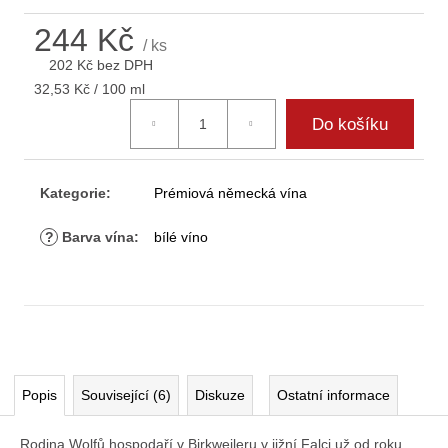
D
244 Kč
o
/ ks
p
202 Kč bez DPH
o
Měrná
32,53 Kč / 100 ml
r
cena:
Do košíku
u
č
u
j
Kategorie
:
Prémiová německá vína
e
m
?
Barva vína
:
bílé víno
e
Popis
Související (6)
Diskuze
Ostatní informace
Rodina Wolfů hospodaří v Birkweileru v jižní Falci už od roku