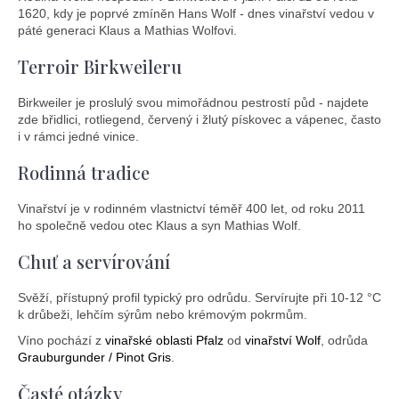
1620, kdy je poprvé zmíněn Hans Wolf - dnes vinařství vedou v
páté generaci Klaus a Mathias Wolfovi.
Terroir Birkweileru
Birkweiler je proslulý svou mimořádnou pestrostí půd - najdete
zde břidlici, rotliegend, červený i žlutý pískovec a vápenec, často
i v rámci jedné vinice.
Rodinná tradice
Vinařství je v rodinném vlastnictví téměř 400 let, od roku 2011
ho společně vedou otec Klaus a syn Mathias Wolf.
Chuť a servírování
Svěží, přístupný profil typický pro odrůdu. Servírujte při 10-12 °C
k drůbeži, lehčím sýrům nebo krémovým pokrmům.
Víno pochází z
vinařské oblasti Pfalz
od
vinařství Wolf
, odrůda
Grauburgunder / Pinot Gris
.
Časté otázky