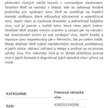
pěstování různých odrůd hroznů s rozmanitými vlastnostmi.
Vinařství Wolf se nachází v oblasti, kde se setkávají vhodné
podmínky pro vynikající vína. Wolf se zaměřuje na tradiční
metody vinifikace, které zdůrazňují přirozenost a autentičnost
vína. Jejich cílem je zachovat charakter a jedinečnost každého
vína, což je patrné v každé lahvi, která nese jejich jméno.
Vinařství Wolf získalo mnoho ocenění a uznání jak na národní,
tak mezinárodní úrovni za svá vynikající vína. Jejich kvalita a
reputace jsou respektovány jak v Německu, tak po celém světě.
Mladý Mathias Wolf nabízí návštěvníkům možnost prohlédnout
si jejich vinice, sklízecí zařízení a sklepy a podívat se na proces
výroby vína. Pro milovníky vína je to skvělá příležitost poznat
více o jejich řemesle a degustovat jejich lahodná vína i přímo na
místě.
Prémiová německá
KATEGORIE
:
vína
4260311330098
EAN
: