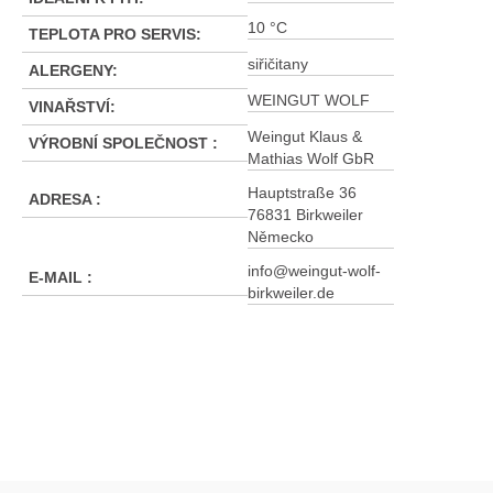
10 °C
TEPLOTA PRO SERVIS
:
siřičitany
ALERGENY
:
WEINGUT WOLF
VINAŘSTVÍ
:
Weingut Klaus &
VÝROBNÍ SPOLEČNOST
:
Mathias Wolf GbR
Hauptstraße 36
ADRESA
:
76831 Birkweiler
Německo
info@weingut-wolf-
E-MAIL
:
birkweiler.de