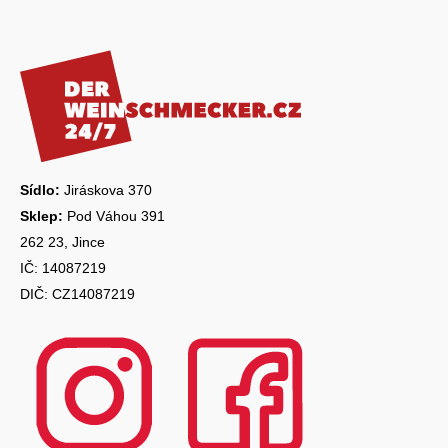
Z
á
p
a
t
í
Sídlo:
Jiráskova 370
Sklep:
Pod Váhou 391
262 23, Jince
IČ: 14087219
DIČ: CZ14087219