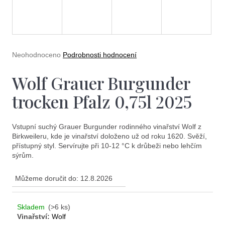
e
t
e
n
Průměrné
Neohodnoceno
Podrobnosti hodnocení
a
hodnocení
produktu
Wolf Grauer Burgunder
j
je
0,0
í
trocken Pfalz 0,75l 2025
z
5
t
hvězdiček.
?
Vstupní suchý Grauer Burgunder rodinného vinařství Wolf z
Birkweileru, kde je vinařství doloženo už od roku 1620. Svěží,
přístupný styl. Servírujte při 10-12 °C k drůbeži nebo lehčím
sýrům.
Můžeme doručit do:
12.8.2026
Hledat
Skladem
(>6 ks)
Vinařství:
Wolf