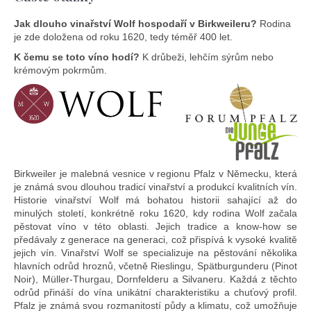
Jak dlouho vinařství Wolf hospodaří v Birkweileru?
Rodina
je zde doložena od roku 1620, tedy téměř 400 let.
K čemu se toto víno hodí?
K drůbeži, lehčím sýrům nebo
krémovým pokrmům.
Birkweiler je malebná vesnice v regionu Pfalz v Německu, která
je známá svou dlouhou tradicí vinařství a produkcí kvalitních vín.
Historie vinařství Wolf má bohatou historii sahající až do
minulých století, konkrétně roku 1620, kdy rodina Wolf začala
pěstovat víno v této oblasti. Jejich tradice a know-how se
předávaly z generace na generaci, což přispívá k vysoké kvalitě
jejich vín. Vinařství Wolf se specializuje na pěstování několika
hlavních odrůd hroznů, včetně Rieslingu, Spätburgunderu (Pinot
Noir), Müller-Thurgau, Dornfelderu a Silvaneru. Každá z těchto
odrůd přináší do vína unikátní charakteristiku a chuťový profil.
Pfalz je známá svou rozmanitostí půdy a klimatu, což umožňuje