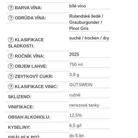
bílé víno
?
BARVA VÍNA
:
Rulandské šedé /
?
ODRŮDA VÍNA
:
Grauburgunder /
Pinot Gris
suché / trocken / dry
?
KLASIFIKACE
SLADKOSTI
:
2025
?
ROČNÍK VÍNA
:
750 ml
?
OBJEM LAHVE
:
3,8 g
?
ZBYTKOVÝ CUKR
:
GUTSWEIN
?
KLASIFIKACE VINIC
:
ručně
SKLIZENO
:
nerezové tanky
VINIFIKACE
:
12,5%
OBSAH ALKOHOLU
:
6,5 g/l
KYSELINY
:
do 5 let
IDEÁLNÍ K PITÍ
: