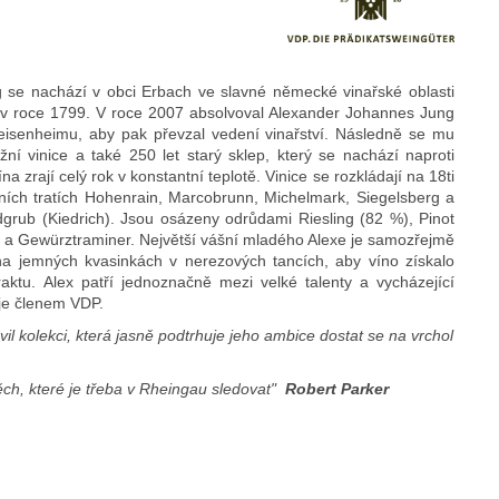
g se nachází v obci Erbach ve slavné německé vinařské oblasti
ž v roce 1799. V roce 2007 absolvoval Alexander Johannes Jung
Geisenheimu, aby pak převzal vedení vinařství. Následně se mu
ižní vinice a také 250 let starý sklep, který se nachází naproti
a zrají celý rok v konstantní teplotě. Vinice se rozkládají na 18ti
ičních tratích Hohenrain, Marcobrunn, Michelmark, Siegelsberg a
grub (Kiedrich). Jsou osázeny odrůdami Riesling (82 %), Pinot
y a Gewürztraminer. Největší vášní mladého Alexe je samozřejmě
 na jemných kvasinkách v nerezových tancích, aby víno získalo
traktu. Alex patří jednoznačně mezi velké talenty a vycházející
 je členem VDP.
il kolekci, která jasně podtrhuje jeho ambice dostat se na vrchol
ěch, které je třeba v Rheingau sledovat"
Robert Parker