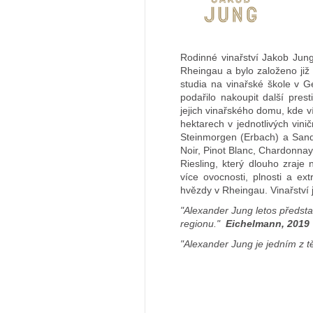
Rodinné vinařství Jakob Jun
Rheingau a bylo založeno ji
studia na vinařské škole v 
podařilo nakoupit další prest
jejich vinařského domu, kde vín
hektarech v jednotlivých vin
Steinmorgen (Erbach) a Sand
Noir, Pinot Blanc, Chardonna
Riesling, který dlouho zraje
více ovocnosti, plnosti a ex
hvězdy v Rheingau. Vinařství
"Alexander Jung letos představ
regionu."
Eichelmann, 2019
"Alexander Jung je jedním z t