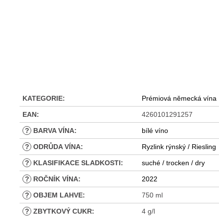
KATEGORIE
:
Prémiová německá vína
EAN
:
4260101291257
?
BARVA VÍNA
:
bílé víno
?
ODRŮDA VÍNA
:
Ryzlink rýnský / Riesling
?
KLASIFIKACE SLADKOSTI
:
suché / trocken / dry
?
ROČNÍK VÍNA
:
2022
?
OBJEM LAHVE
:
750 ml
?
ZBYTKOVÝ CUKR
:
4 g/l