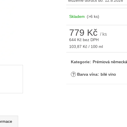
Můžeme doručit do:
12.8.2026
Skladem
(>6 ks)
779 Kč
/ ks
644 Kč bez DPH
Měrná
103,87 Kč / 100 ml
cena:
Kategorie
:
Prémiová německá
?
Barva vína
:
bílé víno
formace