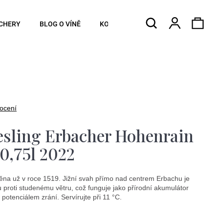
Hledat
Náku
Přihlášen
CHERY
BLOG O VÍNĚ
KONTAKTY
koší
ocení
esling Erbacher Hohenrain
0,75l 2022
ěna už v roce 1519. Jižní svah přímo nad centrem Erbachu je
 proti studenému větru, což funguje jako přírodní akumulátor
otenciálem zrání. Servírujte při 11 °C.