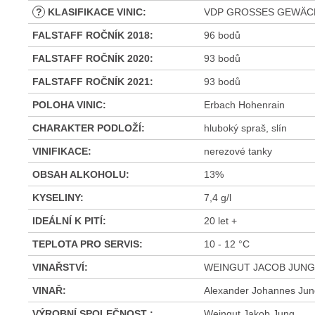
?
KLASIFIKACE VINIC
:
VDP GROSSES GEWÄC
FALSTAFF ROČNÍK 2018
:
96 bodů
FALSTAFF ROČNÍK 2020
:
93 bodů
FALSTAFF ROČNÍK 2021
:
93 bodů
POLOHA VINIC
:
Erbach Hohenrain
CHARAKTER PODLOŽÍ
:
hluboký spraš, slín
VINIFIKACE
:
nerezové tanky
OBSAH ALKOHOLU
:
13%
KYSELINY
:
7,4 g/l
IDEÁLNÍ K PITÍ
:
20 let +
TEPLOTA PRO SERVIS
:
10 - 12 °C
VINAŘSTVÍ
:
WEINGUT JACOB JUNG
VINAŘ
:
Alexander Johannes Jun
VÝROBNÍ SPOLEČNOST
:
Weingut Jakob Jung