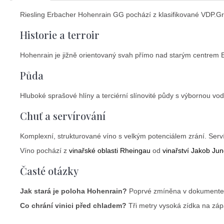
Riesling Erbacher Hohenrain GG pochází z klasifikované VDP.Gr
Historie a terroir
Hohenrain je jižně orientovaný svah přímo nad starým centrem E
Půda
Hluboké sprašové hlíny a terciérní slínovité půdy s výbornou vod
Chuť a servírování
Komplexní, strukturované víno s velkým potenciálem zrání. Servír
Víno pochází z
vinařské oblasti Rheingau
od
vinařství Jakob Ju
Časté otázky
Jak stará je poloha Hohenrain?
Poprvé zmíněna v dokumentec
Co chrání vinici před chladem?
Tři metry vysoká zídka na zápa