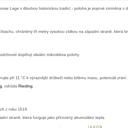
osse Lage s dlouhou historickou tradicí - poloha je poprvé zmíněna v
rbachu, chráněný tři metry vysokou zídkou na západní straně, která br
održností doplňují ideální mikroklima polohy.
ujte při 11 °C k výraznější drůbeži nebo bílému masu, potenciál zrání 
ng
, odrůda
Riesling
.
h z roku 1519.
dní straně, která funguje jako přirozený akumulátor tepla.