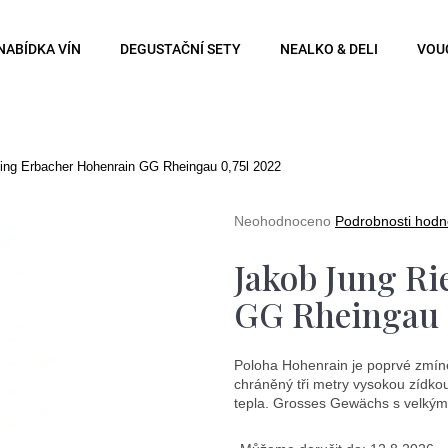
NABÍDKA VÍN
DEGUSTAČNÍ SETY
NEALKO & DELI
VOU
Co potřebujete najít?
ling Erbacher Hohenrain GG Rheingau 0,75l 2022
Hledat
Průměrné
Neohodnoceno
Podrobnosti hodn
hodnocení
produktu
Jakob Jung Ri
je
0,0
Doporučujeme
GG Rheingau 
z
5
hvězdiček.
Poloha Hohenrain je poprvé zmín
chráněný tři metry vysokou zídkou
tepla. Grosses Gewächs s velkým p