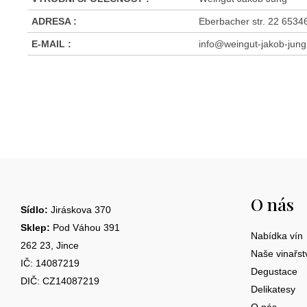
ADRESA
:
Eberbacher str. 22 653
E-MAIL
:
info@weingut-jakob-jung
Z
á
O nás
p
Sídlo:
Jiráskova 370
a
Sklep:
Pod Váhou 391
Nabídka vín
262 23, Jince
t
Naše vinařst
IČ: 14087219
Degustace
í
DIČ: CZ14087219
Delikatesy
O nás