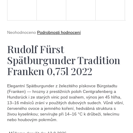
e
t
e
n
Průměrné
Neohodnoceno
Podrobnosti hodnocení
a
hodnocení
produktu
Rudolf Fürst
j
je
0,0
í
Spätburgunder Tradition
z
5
t
Franken 0,75l 2022
hvězdiček.
?
Elegantní Spätburgunder z železitého pískovce Bürgstadtu
(Franken) — hrozny z prestižních poloh Centgrafenberg a
Hundsrück i ze starých vinic pod svahem, výnos jen 45 hl/ha,
13–16 měsíců zrání v použitých dubových sudech. Vůně višní,
červeného ovoce a jemného koření, hedvábná struktura s
Hledat
živou kyselinkou; servírujte při 14–16 °C k drůbeži, telecímu
nebo houbovým pokrmům.