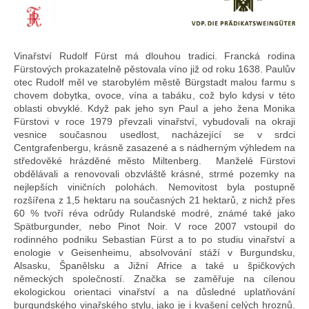
Vinařství Rudolf Fürst má dlouhou tradici. Francká rodina
Fürstových prokazatelně pěstovala víno již od roku 1638. Paulův
otec Rudolf měl ve starobylém městě Bürgstadt malou farmu s
chovem dobytka, ovoce, vína a tabáku, což bylo kdysi v této
oblasti obvyklé. Když pak jeho syn Paul a jeho žena Monika
Fürstovi v roce 1979 převzali vinařství, vybudovali na okraji
vesnice současnou usedlost, nacházející se v srdci
Centgrafenbergu, krásně zasazené a s nádherným výhledem na
středověké hrázděné město Miltenberg.
Manželé Fürstovi
obdělávali a renovovali obzvláště krásné, strmé pozemky na
nejlepších viničních polohách. Nemovitost byla postupně
rozšířena z 1,5 hektaru na současných 21 hektarů, z nichž přes
60 % tvoří réva odrůdy Rulandské modré, známé také jako
Spätburgunder, nebo Pinot Noir. V roce 2007 vstoupil do
rodinného podniku Sebastian Fürst a to po studiu vinařství a
enologie v Geisenheimu, absolvování stáží v Burgundsku,
Alsasku, Španělsku a Jižní Africe a také u špičkových
německých společností. Značka se zaměřuje na cílenou
ekologickou orientaci vinařství a na důsledné uplatňování
burgundského vinařského stylu, jako je i kvašení celých hroznů.