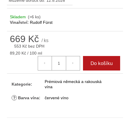
Můžeme doručit do:
12.8.2026
D
o
p
Skladem
(>6 ks)
Vinařství:
Rudolf Fürst
o
r
u
669 Kč
/ ks
č
553 Kč bez DPH
u
Měrná
89,20 Kč / 100 ml
j
cena:
e
Do košíku
m
e
Prémiová německá a rakouská
Kategorie
:
vína
?
Barva vína
:
červené víno