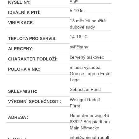
5 g/l
KYSELINY
:
5-10 let
IDEÁLNÍ K PITÍ
:
13 měsíců použité
VINIFIKACE
:
dubové sudy
14-16 °C
TEPLOTA PRO SERVIS
:
syřičitany
ALERGENY
:
červený pískovec
CHARAKTER PODLOŽÍ
:
mladší výsadba
POLOHA VINIC
:
Grosse Lage a Erste
Lage
Sebastian Fürst
SKLEPMISTR
:
Weingut Rudolf
VÝROBNÍ SPOLEČNOST
:
Fürst
Hohenlindenweg 46
ADRESA
:
63927 Bürgstadt am
Main Německo
info@weingut-rudolf-