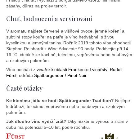
Přístup vinařství vychází z burgundského vzoru: minimální
zásahy, důraz na projev terroir.
Chuť, hodnocení a servírování
V aromatu najdete červené a višňové ovoce, jemné koření a
subtilní stopy kouře; na patře je víno hedvábné, s živou
kyselinkou a jemnými taniny. Ročník 2019 tohoto vína ohodnotil
Stephan Reinhardt z Wine Advocate 90 body. Podávejte při 14–
16 °C, ideálně ke kachně, telecímu, vepřovému nebo houbovým
a rizotovým pokrmům.
Víno pochází z
vinařské oblasti Franken
od
vinařství Rudolf
Fürst
, odrůda
Spätburgunder / Pinot Noir
.
Časté otázky
Ke kterému jídlu se hodí Spätburgunder Tradition?
Nejlépe
k drůbeži, telecímu, vepřovému nebo houbovým a rizotovým
pokrmům.
Jak dlouho víno vydrží zrát?
Díky nízkému výnosu a zrání v
dubu má potenciál 5–10 let, podle ročníku.