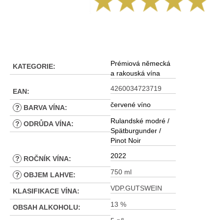
Prémiová německá
KATEGORIE
:
a rakouská vína
4260034723719
EAN
:
červené víno
?
BARVA VÍNA
:
Rulandské modré /
?
ODRŮDA VÍNA
:
Spätburgunder /
Pinot Noir
2022
?
ROČNÍK VÍNA
:
750 ml
?
OBJEM LAHVE
:
VDP.GUTSWEIN
KLASIFIKACE VÍNA
:
13 %
OBSAH ALKOHOLU
: