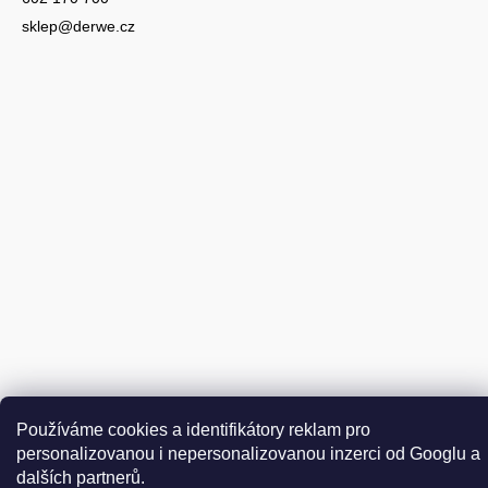
sklep@derwe.cz
Vytvořil Shoptet
Používáme cookies a identifikátory reklam pro
Copyright 2026
DER WEINSCHMECKER.CZ
. Všechna práva
personalizovanou i nepersonalizovanou inzerci od Googlu a
Upravit nastavení cookies
vyhrazena.
dalších partnerů.