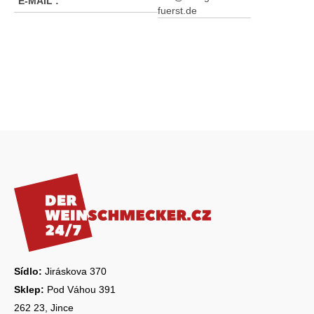
E-MAIL
:
fuerst.de
Z
á
p
a
t
í
Sídlo:
Jiráskova 370
Sklep:
Pod Váhou 391
262 23, Jince