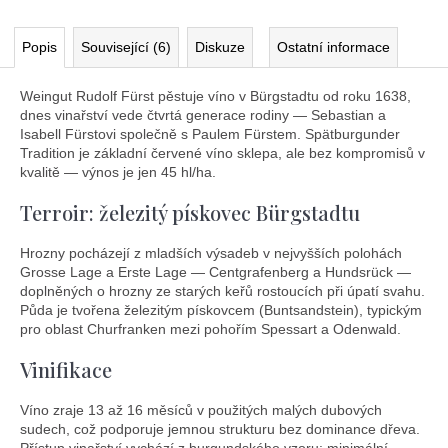
Popis
Související (6)
Diskuze
Ostatní informace
Weingut Rudolf Fürst pěstuje víno v Bürgstadtu od roku 1638,
dnes vinařství vede čtvrtá generace rodiny — Sebastian a
Isabell Fürstovi společně s Paulem Fürstem. Spätburgunder
Tradition je základní červené víno sklepa, ale bez kompromisů v
kvalitě — výnos je jen 45 hl/ha.
Terroir: železitý pískovec Bürgstadtu
Hrozny pocházejí z mladších výsadeb v nejvyšších polohách
Grosse Lage a Erste Lage — Centgrafenberg a Hundsrück —
doplněných o hrozny ze starých keřů rostoucích při úpatí svahu.
Půda je tvořena železitým pískovcem (Buntsandstein), typickým
pro oblast Churfranken mezi pohořím Spessart a Odenwald.
Vinifikace
Víno zraje 13 až 16 měsíců v použitých malých dubových
sudech, což podporuje jemnou strukturu bez dominance dřeva.