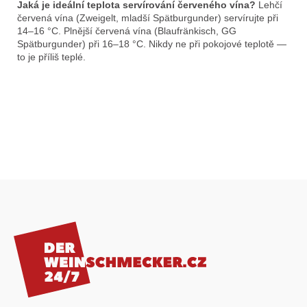
Jaká je ideální teplota servírování červeného vína?
Lehčí
červená vína (Zweigelt, mladší Spätburgunder) servírujte při
14–16 °C. Plnější červená vína (Blaufränkisch, GG
Spätburgunder) při 16–18 °C. Nikdy ne při pokojové teplotě —
to je příliš teplé.
Z
á
p
a
t
í