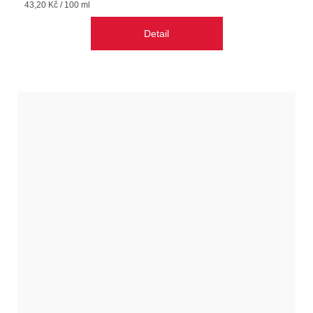
Měrná
43,20 Kč / 100 ml
cena:
Detail