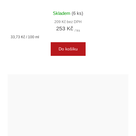
Skladem
(6 ks)
209 Kč bez DPH
253 Kč
/ ks
Měrná
33,73 Kč / 100 ml
cena:
Do košíku