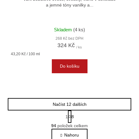
a jemné tóny vanilky a...
Skladem
(4 ks)
268 Kč bez DPH
324 Kč
/ ks
Měrná
43,20 Kč / 100 ml
cena:
Do košíku
Načíst 12 dalších
S
1
8
t
O
r
94
položek celkem
v
á
l
Nahoru
n