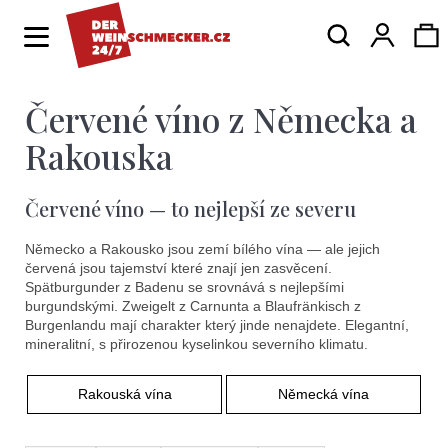
K
Hledat
Ná
Přihlá
o
Zpět
Zpět
š
í
Červené víno z Německa a
ko
C
k
o
Rakouska
p
Červené víno — to nejlepší ze severu
o
t
Německo a Rakousko jsou zemí bílého vína — ale jejich
červená jsou tajemství které znají jen zasvěcení.
ř
Spätburgunder z Badenu se srovnává s nejlepšími
e
burgundskými. Zweigelt z Carnunta a Blaufränkisch z
Burgenlandu mají charakter který jinde nenajdete. Elegantní,
b
mineralitní, s přirozenou kyselinkou severního klimatu.
u
Rakouská vína
Německá vína
j