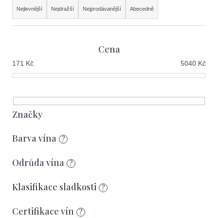
e
Ř
Nejlevnější
Nejdražší
Nejprodávanější
Abecedně
t
a
e
z
n
Cena
e
a
171
Kč
5040
Kč
n
j
í
í
p
t
r
Značky
?
o
Barva vína
?
d
u
Odrůda vína
?
k
Hledat
Klasifikace sladkosti
?
t
ů
Certifikace vín
?