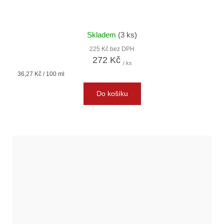
Skladem
(3 ks)
225 Kč bez DPH
272 Kč
/ ks
Měrná
36,27 Kč / 100 ml
cena:
Do košíku