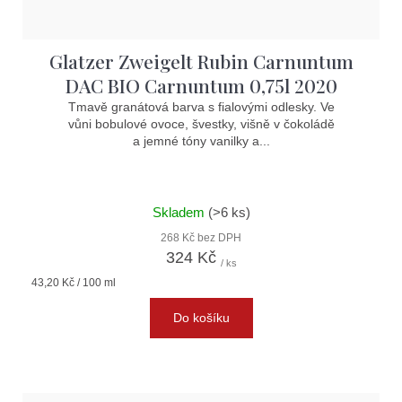
Glatzer Zweigelt Rubin Carnuntum
DAC BIO Carnuntum 0,75l 2020
Tmavě granátová barva s fialovými odlesky. Ve
vůni bobulové ovoce, švestky, višně v čokoládě
a jemné tóny vanilky a...
Skladem
(>6 ks)
268 Kč bez DPH
324 Kč
/ ks
Měrná
43,20 Kč / 100 ml
cena:
Do košíku