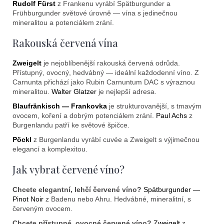
Rudolf Fürst
z Frankenu vyrábí Spätburgunder a
Frühburgunder světové úrovně — vína s jedinečnou
mineralitou a potenciálem zrání.
Rakouská červená vína
Zweigelt
je nejoblíbenější rakouská červená odrůda.
Přístupný, ovocný, hedvábný — ideální každodenní víno. Z
Carnunta přichází jako Rubin Carnuntum DAC s výraznou
mineralitou.
Walter Glatzer
je nejlepší adresa.
Blaufränkisch — Frankovka
je strukturovanější, s tmavým
ovocem, koření a dobrým potenciálem zrání.
Paul Achs
z
Burgenlandu patří ke světové špičce.
Pöckl
z Burgenlandu vyrábí cuvée a Zweigelt s výjimečnou
elegancí a komplexitou.
Jak vybrat červené víno?
Chcete elegantní, lehčí červené víno?
Spätburgunder —
Pinot Noir
z Badenu nebo Ahru. Hedvábné, mineralitní, s
červeným ovocem.
Chcete přístupné, ovocné červené víno?
Zweigelt
z