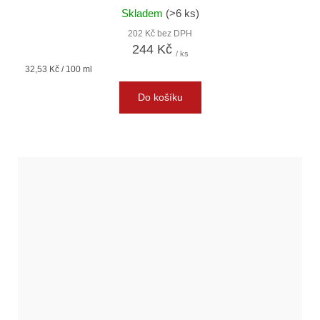
Skladem
(>6 ks)
202 Kč bez DPH
244 Kč
/ ks
Měrná
32,53 Kč / 100 ml
cena:
Do košíku