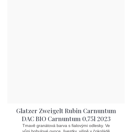
Glatzer Zweigelt Rubin Carnuntum
DAC BIO Carnuntum 0,75l 2023
Tmavě granátová barva s fialovými odlesky. Ve
vůni bobulové ovoce, švestky, višně v čokoládě