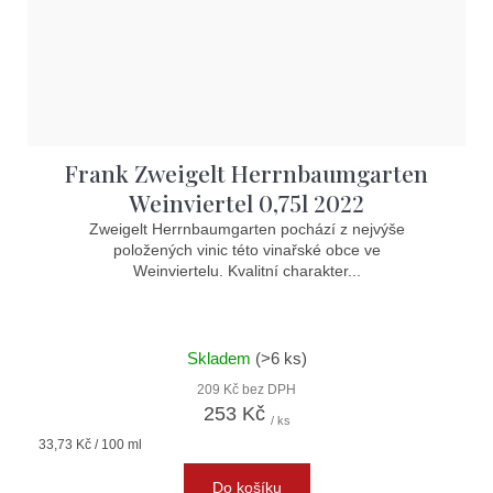
Frank Zweigelt Herrnbaumgarten
Weinviertel 0,75l 2022
Zweigelt Herrnbaumgarten pochází z nejvýše
položených vinic této vinařské obce ve
Weinviertelu. Kvalitní charakter...
Skladem
(>6 ks)
209 Kč bez DPH
253 Kč
/ ks
Měrná
33,73 Kč / 100 ml
cena:
Do košíku