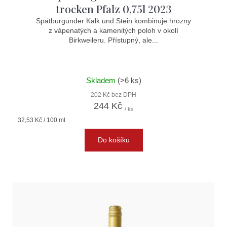
trocken Pfalz 0,75l 2023
Spätburgunder Kalk und Stein kombinuje hrozny
z vápenatých a kamenitých poloh v okolí
Birkweileru. Přístupný, ale...
Skladem
(>6 ks)
202 Kč bez DPH
244 Kč
/ ks
Měrná
32,53 Kč / 100 ml
cena:
Do košíku