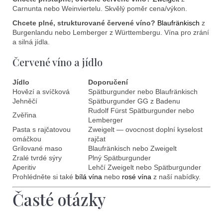
Carnunta nebo Weinviertelu. Skvělý poměr cena/výkon.
Chcete plné, strukturované červené víno?
Blaufränkisch
z
Burgenlandu nebo Lemberger z Württembergu. Vína pro zrání
a silná jídla.
Červené víno a jídlo
Jídlo
Doporučení
Hovězí a svíčková
Spätburgunder nebo Blaufränkisch
Jehněčí
Spätburgunder GG z Badenu
Rudolf Fürst Spätburgunder nebo
Zvěřina
Lemberger
Pasta s rajčatovou
Zweigelt — ovocnost doplní kyselost
omáčkou
rajčat
Grilované maso
Blaufränkisch nebo Zweigelt
Zralé tvrdé sýry
Plný Spätburgunder
Aperitiv
Lehčí Zweigelt nebo Spätburgunder
Prohlédněte si také
bílá vína
nebo
rosé vína
z naší nabídky.
Časté otázky