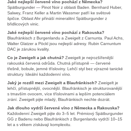
Jaké nejlepší červené víno pochází z Německa?
Spätburgunder — Pinot Noir z oblasti Baden. Bernhard Huber,
Salwey, Franz Keller a Martin Wassmer patří ke světové
špičce. Oblast Ahr přináší mineralitní Spätburgunder z
břidlicových vinic.
Jaké nejlepší červené víno pochází z Rakouska?
Blaufränkisch z Burgenlandu a Zweigelt z Carnunta. Paul Achs,
Walter Glatzer a Pöckl jsou nejlepší adresy. Rubin Carnuntum
DAC je zárukou kvality.
Co je Zweigelt a jak chutná?
Zweigelt je nejrozšířenější
rakouská červená odrůda. Chutná přístupně — červené
třešně, bobule, jemné třísloviny. Lehčí styl bez výrazné tanické
struktury. Ideální každodenní víno.
Jaký je rozdíl mezi Zweigelt a Blaufränkisch?
Zweigelt je
lehčí, přístupnější, ovocnější. Blaufränkisch je strukturovanější
s tmavším ovocem, více tříslovinami a lepším potenciálem
zrání. Zweigelt pijte mladý, Blaufränkisch nechte dozrát.
Jak dlouho vydrží červené víno z Německa a Rakouska?
Každodenní Zweigelt pijte do 3–5 let. Prémiový Spätburgunder
GG z Badenu nebo Blaufränkisch z Burgenlandu vydrží 10–15
let a s věkem získávají komplexitu.