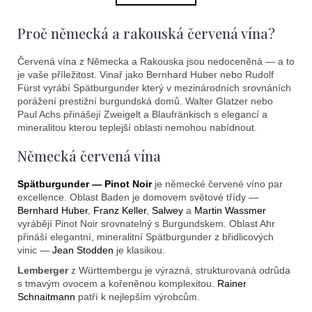
k
á
o
d
Proč německá a rakouská červená vína?
v
a
á
c
n
Červená vína z Německa a Rakouska jsou nedoceněná — a to
í
í
je vaše příležitost. Vinař jako Bernhard Huber nebo Rudolf
p
Fürst vyrábí Spätburgunder který v mezinárodních srovnáních
r
porážení prestižní burgundská domů. Walter Glatzer nebo
v
Paul Achs přinášejí Zweigelt a Blaufränkisch s elegancí a
mineralitou kterou teplejší oblasti nemohou nabídnout.
k
y
Německá červená vína
v
ý
Spätburgunder — Pinot Noir
je německé červené víno par
p
excellence. Oblast Baden je domovem světové třídy —
i
Bernhard Huber
,
Franz Keller
,
Salwey
a
Martin Wassmer
s
vyrábějí Pinot Noir srovnatelný s Burgundskem. Oblast Ahr
u
přináší elegantní, mineralitní Spätburgunder z břidlicových
vinic —
Jean Stodden
je klasikou.
Lemberger
z Württembergu je výrazná, strukturovaná odrůda
s tmavým ovocem a kořeněnou komplexitou.
Rainer
Schnaitmann
patří k nejlepším výrobcům.