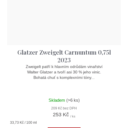
Glatzer Zweigelt Carnuntum 0,75l
2023
Zweigelt patří k hlavním odrůdám vinařství
Walter Glatzer a tvoří asi 30 % jeho vinic.
Bohatá chuť s komplexními tóny...
Skladem
(>6 ks)
209 Kč bez DPH
253 Kč
/ ks
Měrná
33,73 Kč / 100 ml
cena: