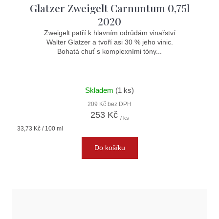
Glatzer Zweigelt Carnuntum 0,75l
2020
Zweigelt patří k hlavním odrůdám vinařství
Walter Glatzer a tvoří asi 30 % jeho vinic.
Bohatá chuť s komplexními tóny...
Skladem
(1 ks)
209 Kč bez DPH
253 Kč
/ ks
Měrná
33,73 Kč / 100 ml
cena:
Do košíku