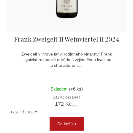
d
u
k
t
Frank Zweigelt 1l Weinviertel 1l 2024
ů
Zweigelt v litrové lahvi rodinného vinařství Frank
- typická rakouská odrůda s výjimečnou kvalitou
a charakterem....
Skladem
(>6 ks)
142 Kč bez DPH
172 Kč
/ ks
Měrná
17,20 Kč / 100 ml
cena:
Do košíku