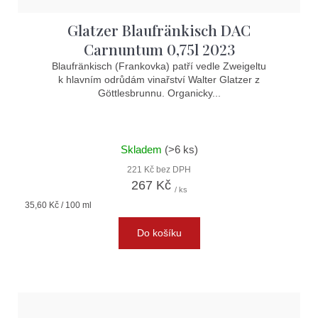
Glatzer Blaufränkisch DAC
Carnuntum 0,75l 2023
Blaufränkisch (Frankovka) patří vedle Zweigeltu
k hlavním odrůdám vinařství Walter Glatzer z
Göttlesbrunnu. Organicky...
Skladem
(>6 ks)
221 Kč bez DPH
267 Kč
/ ks
Měrná
35,60 Kč / 100 ml
cena:
Do košíku