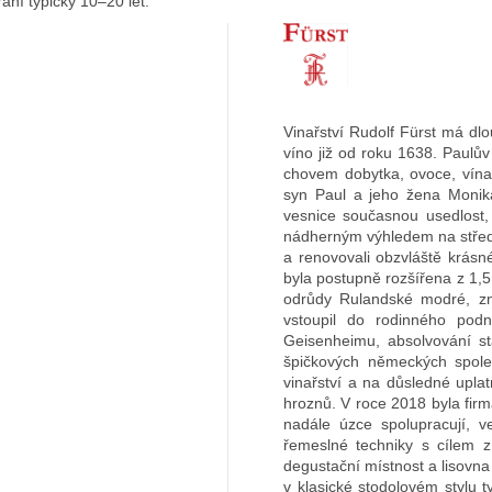
ní typicky 10–20 let.
Vinařství Rudolf Fürst má dl
víno již od roku 1638. Paulů
chovem dobytka, ovoce, vína 
syn Paul a jeho žena Monika 
vesnice současnou usedlost,
nádherným výhledem na střed
a renovovali obzvláště krásn
byla postupně rozšířena z 1,5
odrůdy Rulandské modré, zn
vstoupil do rodinného podn
Geisenheimu, absolvování st
špičkových německých společ
vinařství a na důsledné upla
hroznů. V roce 2018 byla fir
nadále úzce spolupracují, v
řemeslné techniky s cílem zí
degustační místnost a lisovna
v klasické stodolovém stylu 