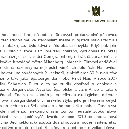
ouhou tradici. Francká rodina Fürstových prokazatelně pěstovala
v otec Rudolf měl ve starobylém městě Bürgstadt malou farmu s
a tabáku, což bylo kdysi v této oblasti obvyklé. Když pak jeho
Fürstovi v roce 1979 převzali vinařství, vybudovali na okraji
 nacházející se v srdci Centgrafenbergu, krásně zasazené a s
ověké hrázděné město Miltenberg.
Manželé Fürstovi obdělávali
é, strmé pozemky na nejlepších viničních polohách. Nemovitost
 hektaru na současných 21 hektarů, z nichž přes 60 % tvoří réva
ámé také jako Spätburgunder, nebo Pinot Noir. V roce 2007
iku Sebastian Fürst a to po studiu vinařství a enologie v
áží v Burgundsku, Alsasku, Španělsku a Jižní Africe a také u
ností. Značka se zaměřuje na cílenou ekologickou orientaci
tňování burgundského vinařského stylu, jako je i kvašení celých
ma převedena na Sebastiana a jeho manželku Isabell. Otec a syn
edeni sdílenou, nekompromisní touhou neustále zdokonalovat
skat z vinic ještě vyšší kvalitu. V roce 2010 se zrodila nová
 vína. Architektonicky soubor dostal novou a moderní interpretaci
typickým pro tuto oblast. Se dřevem a betonem s velkoplošnými