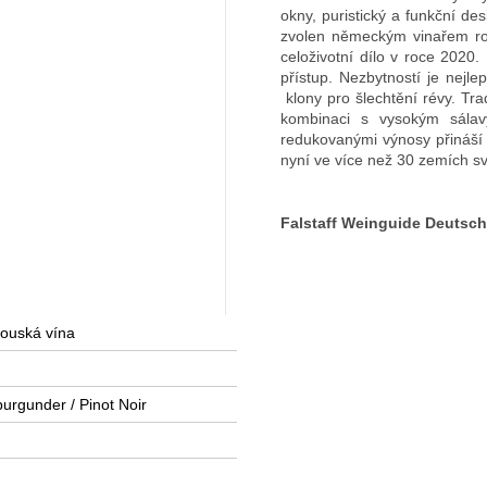
okny, puristický a funkční de
zvolen německým vinařem rok
celoživotní dílo v roce 2020. 
přístup. Nezbytností je nejle
klony pro šlechtění révy. T
kombinaci s vysokým sálav
redukovanými výnosy přináší k
nyní ve více než 30 zemích sv
Falstaff Weinguide Deutsc
ouská vína
urgunder / Pinot Noir