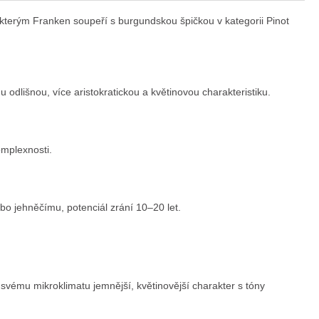
terým Franken soupeří s burgundskou špičkou v kategorii Pinot
 odlišnou, více aristokratickou a květinovou charakteristiku.
omplexnosti.
ebo jehněčímu, potenciál zrání 10–20 let.
vému mikroklimatu jemnější, květinovější charakter s tóny