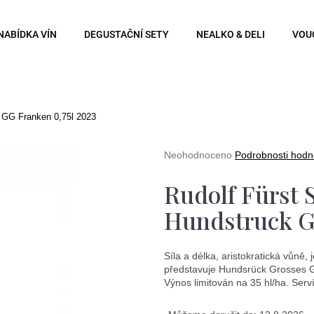
NABÍDKA VÍN
DEGUSTAČNÍ SETY
NEALKO & DELI
VOU
Co potřebujete najít?
k GG Franken 0,75l 2023
Hledat
Průměrné
Neohodnoceno
Podrobnosti hodn
hodnocení
produktu
Rudolf Fürst
je
0,0
Doporučujeme
Hundstruck G
z
5
hvězdiček.
Síla a délka, aristokratická vůně,
představuje Hundsrück Grosses Gew
Výnos limitován na 35 hl/ha. Serv