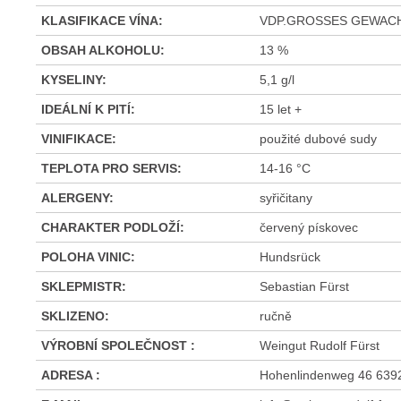
KLASIFIKACE VÍNA
:
VDP.GROSSES GEWAC
OBSAH ALKOHOLU
:
13 %
KYSELINY
:
5,1 g/l
IDEÁLNÍ K PITÍ
:
15 let +
VINIFIKACE
:
použité dubové sudy
TEPLOTA PRO SERVIS
:
14-16 °C
ALERGENY
:
syřičitany
CHARAKTER PODLOŽÍ
:
červený pískovec
POLOHA VINIC
:
Hundsrück
SKLEPMISTR
:
Sebastian Fürst
SKLIZENO
:
ručně
VÝROBNÍ SPOLEČNOST
:
Weingut Rudolf Fürst
ADRESA
:
Hohenlindenweg 46 639