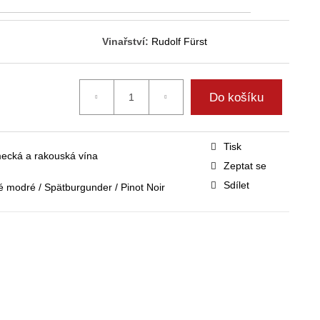
Vinařství:
Rudolf Fürst
Do košíku
Tisk
ecká a rakouská vína
Zeptat se
Sdílet
 modré / Spätburgunder / Pinot Noir