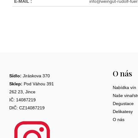
E-MAIL
:
info@weingut-rudolf-fuer
Z
á
O nás
p
Sídlo:
Jiráskova 370
a
Sklep:
Pod Váhou 391
Nabídka vín
262 23, Jince
t
Naše vinařst
IČ: 14087219
Degustace
í
DIČ: CZ14087219
Delikatesy
O nás