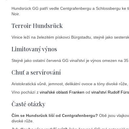
Hundsrück GG patří vedle Centgrafenbergu a Schlossbergu ke t
Noir.
Terroir Hundsrück
Vinice leží na železitém pískovci Bürgstadtu, stejně jako sesters
Limitovaný výnos
Stejně jako ostatní červená GG vinařství je výnos omezen na 3
Chuť a servírování
Aristokratická vůně, jemnost, delikátní ovoce a tóny divoké růže,
Víno pochází z
vinařské oblasti Franken
od
vinařství Rudolf Fürs
Časté otázky
Čím se Hundsrück liší od Centgrafenbergu?
Obě jsou vlajkov
divoké růže.