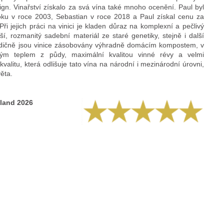
sign. Vinařství získalo za svá vína také mnoho ocenění. Paul byl
u v roce 2003, Sebastian v roce 2018 a Paul získal cenu za
Při jejich práci na vinici je kladen důraz na komplexní a pečlivý
pší, rozmanitý sadební materiál ze staré genetiky, stejně i další
radičně jsou vinice zásobovány výhradně domácím kompostem, v
ým teplem z půdy, maximální kvalitou vinné révy a velmi
valitu, která odlišuje tato vína na národní i mezinárodní úrovni,
ěta.
hland 2026