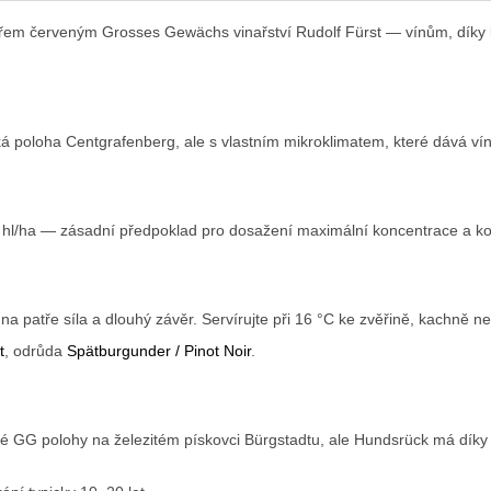
řem červeným Grosses Gewächs vinařství Rudolf Fürst — vínům, díky k
ká poloha Centgrafenberg, ale s vlastním mikroklimatem, které dává vínu
5 hl/ha — zásadní předpoklad pro dosažení maximální koncentrace a k
 na patře síla a dlouhý závěr. Servírujte při 16 °C ke zvěřině, kachně n
t
, odrůda
Spätburgunder / Pinot Noir
.
é GG polohy na železitém pískovci Bürgstadtu, ale Hundsrück má díky s