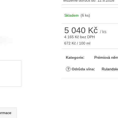
Můžeme doručit do:
12.8.2026
Skladem
(6 ks)
5 040 Kč
/ ks
4 165 Kč bez DPH
Měrná
672 Kč / 100 ml
cena:
Kategorie
:
Prémiová něm
?
Odrůda vína
:
Rulandské
formace