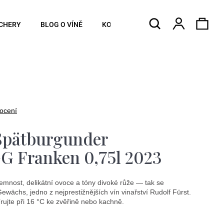
Hledat
Náku
Přihlášen
CHERY
BLOG O VÍNĚ
KONTAKTY
koší
ocení
 Spätburgunder
G Franken 0,75l 2023
 jemnost, delikátní ovoce a tóny divoké růže — tak se
ächs, jedno z nejprestižnějších vín vinařství Rudolf Fürst.
írujte při 16 °C ke zvěřině nebo kachně.