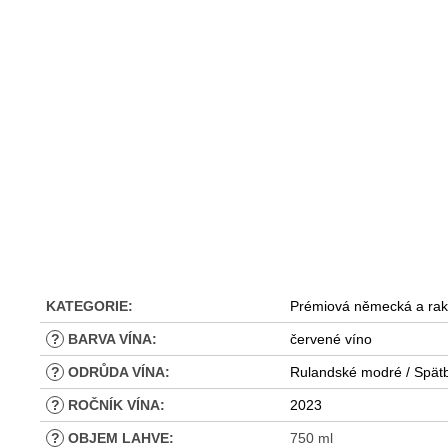
KATEGORIE
:
Prémiová německá a rak
?
BARVA VÍNA
:
červené víno
?
ODRŮDA VÍNA
:
Rulandské modré / Spätb
?
ROČNÍK VÍNA
:
2023
?
OBJEM LAHVE
:
750 ml