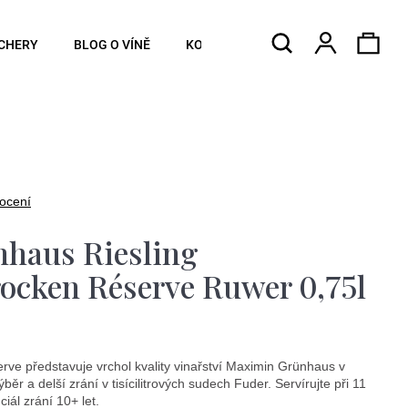
Hledat
Náku
Přihlášen
CHERY
BLOG O VÍNĚ
KONTAKTY
koší
ocení
haus Riesling
ocken Réserve Ruwer 0,75l
rve představuje vrchol kvality vinařství Maximin Grünhaus v
běr a delší zrání v tisícilitrových sudech Fuder. Servírujte při 11
ál zrání 10+ let.