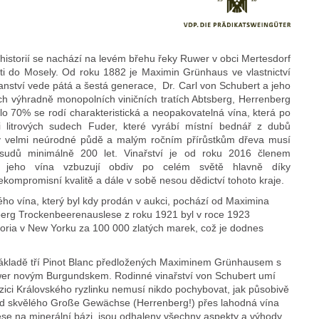
ou historií se nachází na levém břehu řeky Ruwer v obci Mertesdorf
ústi do Mosely. Od roku 1882 je Maximin Grünhaus ve vlastnictví
anství vede pátá a šestá generace, Dr. Carl von Schubert a jeho
ech výhradně monopolních viničních tratích Abtsberg, Herrenberg
o 70% se rodí charakteristická a neopakovatelná vína, která po
síci litrových sudech Fuder, které vyrábí místní bednář z dubů
Díky velmi neúrodné půdě a malým ročním přírůstkům dřeva musí
sudů minimálně 200 let. Vinařství je od roku 2016 členem
 jeho vína vzbuzují obdiv po celém světě hlavně díky
kompromisní kvalitě a dále v sobě nesou dědictví tohoto kraje.
ho vína, který byl kdy prodán v aukci, pochází od Maximina
erg Trockenbeerenauslese z roku 1921 byl v roce 1923
toria v New Yorku za 100 000 zlatých marek, což je dodnes
základě tří Pinot Blanc předložených Maximinem Grünhausem s
uwer novým Burgundskem. Rodinné vinařství von Schubert umí
zici Královského ryzlinku nemusí nikdo pochybovat, jak působivě
 Od skvělého Große Gewächse (Herrenberg!) přes lahodná vína
lese na minerální bázi, jsou odhaleny všechny aspekty a výhody