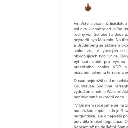
Vinařství s více než tisícilet
asi dva kilometry od jejího 
rodiny von Schubert a dnes p
nejstarší syn Maximin. Na tř
a Bruderberg se sklonem okol
staletí zrají v typických ti
obklopujících tyto vinice. 
být stáří dubů pro výrobu 
prestižního spolku VDP a
nezaměnitelnému terroiru a ne
Dosud nejdražší sud moselské
Grünhause. Sud vína Herrenb
vydražen v hotelu Walldorf As
nepřekonaná rekordní cena.
"V loňském roce jsme se na 
nadsázkou zeptali, zda je R
burgundské, ale o nejvyšší po
potvrdila letošní degustace.
Kabinett až po delikátní Spät