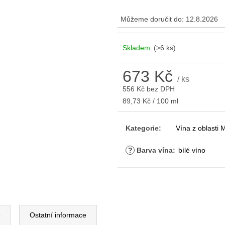
Můžeme doručit do:
12.8.2026
Skladem
(>6 ks)
673 Kč
/ ks
556 Kč bez DPH
Měrná
89,73 Kč / 100 ml
cena:
Kategorie
:
Vína z oblasti
?
Barva vína
:
bílé víno
e
Ostatní informace