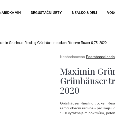
NABÍDKA VÍN
DEGUSTAČNÍ SETY
NEALKO & DELI
VOU
Co potřebujete najít?
ximin Grünhaus Riesling Grünhäuser trocken Réserve Ruwer 0,75l 2020
Hledat
Průměrné
Neohodnoceno
Podrobnosti hodn
hodnocení
produktu
Maximin Grün
je
0,0
Doporučujeme
Grünhäuser tr
z
5
2020
hvězdiček.
Grünhäuser Riesling trocken Rése
rámci obecní úrovně - pečlivější vý
°C k výraznějším pokrmům, potenci