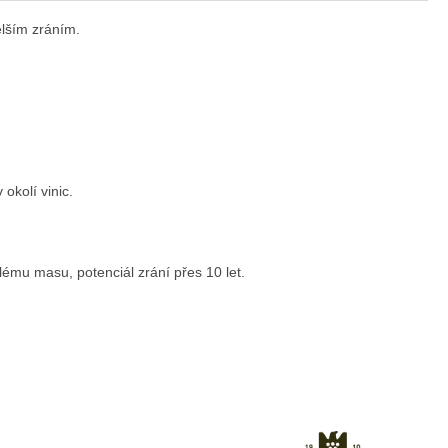
elším zráním.
okolí vinic.
lému masu, potenciál zrání přes 10 let.