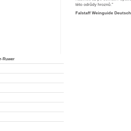
této odrůdy hroznů."
Falstaff Weinguide Deutsc
ar-Ruwer