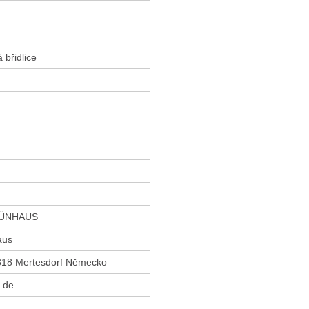
 břidlice
RÜNHAUS
aus
318 Mertesdorf Německo
.de