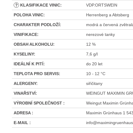
?
KLASIFIKACE VINIC
:
VDP.ORTSWEIN
POLOHA VINIC
:
Herrenberg a Abtsberg
CHARAKTER PODLOŽÍ
:
modrá a červená zvětralá
VINIFIKACE
:
nerezové tanky
OBSAH ALKOHOLU
:
12 %
KYSELINY
:
7,6 g/l
IDEÁLNÍ K PITÍ
:
do 20 let
TEPLOTA PRO SERVIS
:
10 - 12 °C
ALERGENY
:
siřičitany
VINAŘSTVÍ
:
WEINGUT MAXIMIN G
VÝROBNÍ SPOLEČNOST
:
Weingut Maximin Grünh
ADRESA
:
Maximin Grünhaus 1 54
E-MAIL
:
info@maximingruenhaus