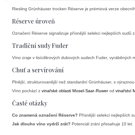
Riesling Grünhäuser trocken Réserve je prémiová verze obecníh
Réserve úroveň
Označení Réserve signalizuje přísnější selekci nejlepších sudů z
Tradiční sudy Fuder
Víno zraje v tisícilitrových dubových sudech Fuder, vyráběných 
Chuť a servírování
Plnější, strukturovanější než standardní Grünhäuser, s výraznou
Víno pochází z
vinařské oblasti Mosel-Saar-Ruwer
od
vinařství
Časté otázky
Co znamená označení Réserve?
Přísnější selekci nejlepších s
Jak dlouho víno vydrží zrát?
Potenciál zrání přesahuje 10 let.