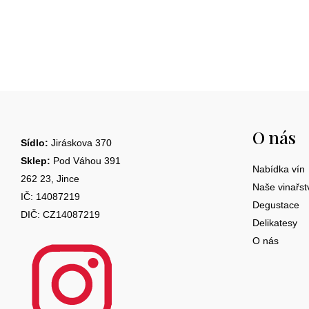
Z
á
O nás
p
Sídlo:
Jiráskova 370
a
Sklep:
Pod Váhou 391
Nabídka vín
262 23, Jince
t
Naše vinařst
IČ: 14087219
Degustace
í
DIČ: CZ14087219
Delikatesy
O nás