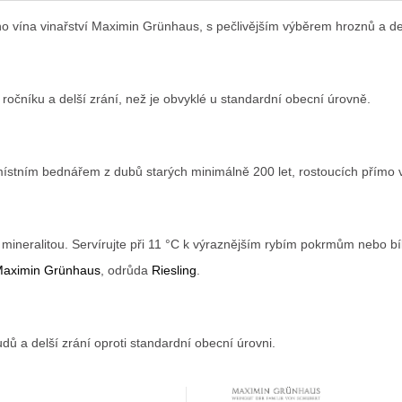
o vína vinařství Maximin Grünhaus, s pečlivějším výběrem hroznů a d
 ročníku a delší zrání, než je obvyklé u standardní obecní úrovně.
místním bednářem z dubů starých minimálně 200 let, rostoucích přímo v 
 mineralitou. Servírujte při 11 °C k výraznějším rybím pokrmům nebo bí
 Maximin Grünhaus
, odrůda
Riesling
.
udů a delší zrání oproti standardní obecní úrovni.