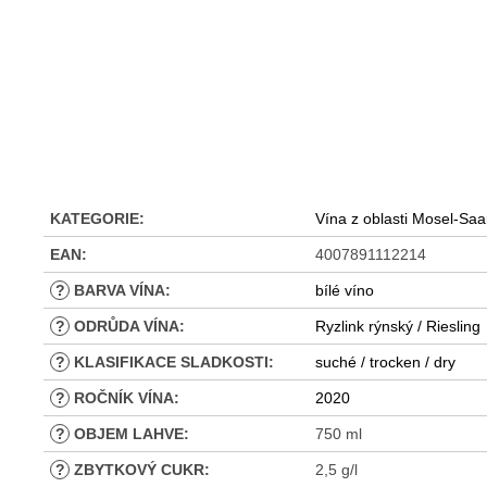
KATEGORIE
:
Vína z oblasti Mosel-Sa
EAN
:
4007891112214
?
BARVA VÍNA
:
bílé víno
?
ODRŮDA VÍNA
:
Ryzlink rýnský / Riesling
?
KLASIFIKACE SLADKOSTI
:
suché / trocken / dry
?
ROČNÍK VÍNA
:
2020
?
OBJEM LAHVE
:
750 ml
?
ZBYTKOVÝ CUKR
:
2,5 g/l