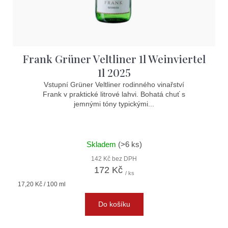
d
u
k
t
Frank Grüner Veltliner 1l Weinviertel
ů
1l 2025
Vstupní Grüner Veltliner rodinného vinařství
Frank v praktické litrové lahvi. Bohatá chuť s
jemnými tóny typickými...
Skladem
(>6 ks)
142 Kč bez DPH
172 Kč
/ ks
Měrná
17,20 Kč / 100 ml
cena:
Do košíku