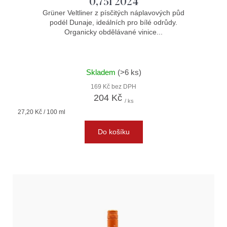
0,75l 2024
Grüner Veltliner z písčitých náplavových půd
podél Dunaje, ideálních pro bílé odrůdy.
Organicky obdělávané vinice...
Skladem
(>6 ks)
169 Kč bez DPH
204 Kč
/ ks
Měrná
27,20 Kč / 100 ml
cena:
Do košíku