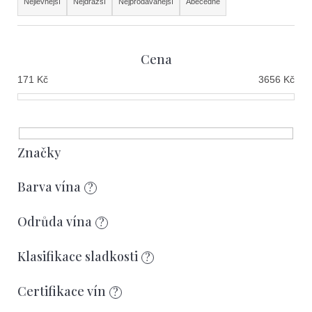
e
Nejlevnější
Nejdražší
Nejprodávanější
Abecedně
a
t
z
e
Cena
e
n
171
Kč
3656
Kč
n
a
í
j
p
í
r
Značky
t
o
?
Barva vína
?
d
u
Odrůda vína
?
k
Klasifikace sladkosti
?
t
Hledat
ů
Certifikace vín
?