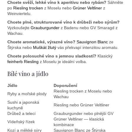
Chcete svěží, lehké víno k aperitivu nebo rybám?
Sáhněte
po
Riesling trocken
z Moselu nebo
Grüner Veltliner
z
Weinviertelu.
Chcete plné, strukturované víno k drůbeži nebo sýrům?
Vyzkoušejte
Grauburgunder
z Badenu nebo GV Smaragd z
Wachau.
Chcete aromatické, výrazné víno?
Sauvignon Blanc
ze
Štýrska nebo
Muškát žlutý
vás překvapí intenzitou aromatu.
Chcete polosuché víno s jemnou sladkostí?
Klasický
feinherb Riesling
z Moselu je ideální volba.
Bílé víno a jídlo
Jídlo
Doporučení
Riesling trocken z Moselu nebo
Ryby a mořské plody
Wachau
Sushi a japonská
Riesling nebo Grüner Veltliner
kuchyně
Drůbež a telecí
Grauburgunder nebo plnější GV
Grüner Veltliner — klasická
Vídeňský řízek
kombinace
Kozí a měkké sýry
Sauvignon Blanc ze Štýrska