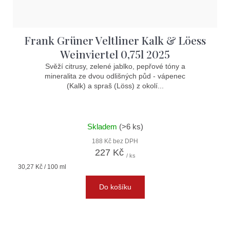
Frank Grüner Veltliner Kalk & Löess
Weinviertel 0,75l 2025
Svěží citrusy, zelené jablko, pepřové tóny a
mineralita ze dvou odlišných půd - vápenec
(Kalk) a spraš (Löss) z okolí...
Skladem
(>6 ks)
188 Kč bez DPH
227 Kč
/ ks
Měrná
30,27 Kč / 100 ml
cena:
Do košíku