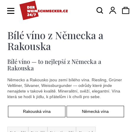
K
Hledat
Ná
Přihlá
o
Zpět
Zpět
š
í
Bílé víno z Německa a
ko
C
k
o
Rakouska
p
Bílé víno — to nejlepší z Německa a
o
Rakouska
t
Německo a Rakousko jsou zemí bílého vína. Riesling, Grüner
ř
Veltliner, Silvaner, Weissburgunder — odrůdy které jinde
e
nenajdete v takové kvalitě. Mineralitní, svěží, elegantní. Vína
která se hodí k jídlu, k přátelům i k chvíli pro sebe.
b
u
Rakouská vína
Německá vína
j
Ř