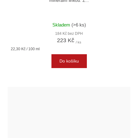
minerální linkou. Z...
Skladem
(>6 ks)
184 Kč bez DPH
223 Kč
/ ks
Měrná
22,30 Kč / 100 ml
cena:
Do košíku