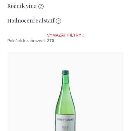
D
Ročník vína
?
o
p
Hodnocení Falstaff
?
o
r
VYMAZAT FILTRY
u
Položek k zobrazení:
270
č
u
V
j
e
ý
m
p
e
i
s
p
r
o