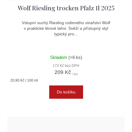
Wolf Riesling trocken Pfalz 1l 2025
Vstupní suchý Riesling rodinného vinařství Wolf
v praktické litrové lahvi. Svěží a přístupný styl
typický pro...
Skladem
(>6 ks)
173 Kč bez DPH
209 Kč
/ ks
Měrná
20,90 Kč / 100 ml
cena:
Do košíku