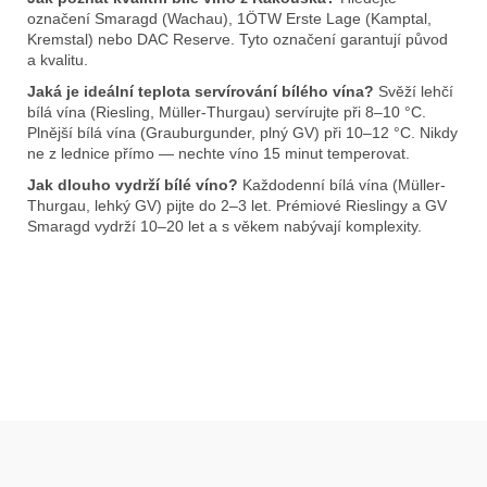
označení Smaragd (Wachau), 1ÖTW Erste Lage (Kamptal,
Kremstal) nebo DAC Reserve. Tyto označení garantují původ
a kvalitu.
Jaká je ideální teplota servírování bílého vína?
Svěží lehčí
bílá vína (Riesling, Müller-Thurgau) servírujte při 8–10 °C.
Plnější bílá vína (Grauburgunder, plný GV) při 10–12 °C. Nikdy
ne z lednice přímo — nechte víno 15 minut temperovat.
Jak dlouho vydrží bílé víno?
Každodenní bílá vína (Müller-
Thurgau, lehký GV) pijte do 2–3 let. Prémiové Rieslingy a GV
Smaragd vydrží 10–20 let a s věkem nabývají komplexity.
Z
á