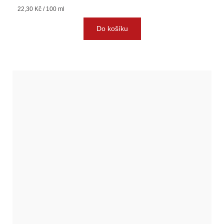
Měrná
22,30 Kč / 100 ml
cena:
Do košíku