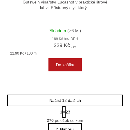
Gutswein vinařství Lucashof v praktické litrové
lahvi. Přístupný styl, který...
Skladem
(>6 ks)
189 Kč bez DPH
229 Kč
/ ks
Měrná
22,90 Kč / 100 ml
cena:
Do košíku
Načíst 12 dalších
S
1
23
t
O
r
270
položek celkem
v
á
Nahoru