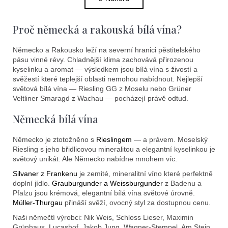
l
n
k
á
o
d
Proč německá a rakouská bílá vína?
v
a
á
c
n
Německo a Rakousko leží na severní hranici pěstitelského
í
í
pásu vinné révy. Chladnější klima zachovává přirozenou
p
kyselinku a aromat — výsledkem jsou bílá vína s živostí a
r
svěžestí které teplejší oblasti nemohou nabídnout. Nejlepší
v
světová bílá vína — Riesling GG z Moselu nebo Grüner
Veltliner Smaragd z Wachau — pocházejí právě odtud.
k
y
Německá bílá vína
v
ý
Německo je ztotožněno s
Rieslingem
— a právem. Moselský
p
Riesling s jeho břidlicovou mineralitou a elegantní kyselinkou je
i
světový unikát. Ale Německo nabídne mnohem víc.
s
Silvaner z Frankenu
je zemité, mineralitní víno které perfektně
u
doplní jídlo.
Grauburgunder a Weissburgunder
z Badenu a
Pfalzu jsou krémová, elegantní bílá vína světové úrovně.
Müller-Thurgau
přináší svěží, ovocný styl za dostupnou cenu.
Naši němečtí výrobci: Nik Weis, Schloss Lieser, Maximin
Grünhaus, Lucashof, Jakob Jung, Wagner-Stempel, Am Stein,