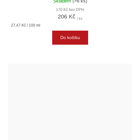
Skladem
(>6 ks)
170 Kč bez DPH
206 Kč
/ ks
Měrná
27,47 Kč / 100 ml
cena:
Do košíku