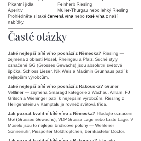
Pikantní jídla
Feinherb Riesling
Aperitiv
Müller-Thurgau nebo lehký Riesling
Prohlédněte si také
červená vína
nebo
rosé vína
z naší
nabídky.
Časté otázky
Jaké nejlepší bílé víno pochází z Německa?
Riesling —
zejména z oblastí Mosel, Rheingau a Pfalz. Suché styly
označené GG (Grosses Gewächs) jsou absolutní světová
špička. Schloss Lieser, Nik Weis a Maximin Grünhaus patří k
nejlepším výrobcům.
Jaké nejlepší bílé víno pochází z Rakouska?
Grüner
Veltliner — zejména Smaragd kategorie z Wachau. Allram, FJ
Gritsch a Wieninger patří k nejlepším výrobcům. Riesling z
Heiligensteinu v Kamptalu je rovněž světová třída.
Jak poznat kvalitní bílé víno z Německa?
Hledejte označení
GG (Grosses Gewächs), VDP.Grosse Lage nebo Erste Lage. V
Moselu jsou to nejlepší břidlicové polohy — Wehlener
Sonnenuhr, Piesporter Goldtröpfchen, Bernkasteler Doctor.
Jak poznat kvalitní bílé víno z Rakouska?
Hledejte