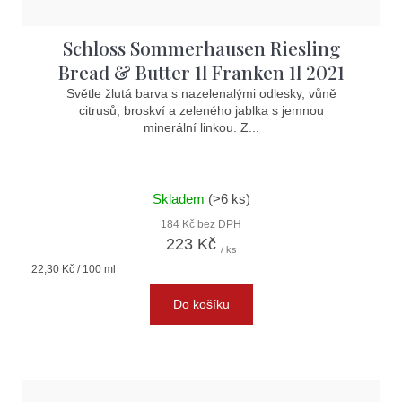
Schloss Sommerhausen Riesling
Bread & Butter 1l Franken 1l 2021
Světle žlutá barva s nazelenalými odlesky, vůně
citrusů, broskví a zeleného jablka s jemnou
minerální linkou. Z...
Skladem
(>6 ks)
184 Kč bez DPH
223 Kč
/ ks
Měrná
22,30 Kč / 100 ml
cena:
Do košíku