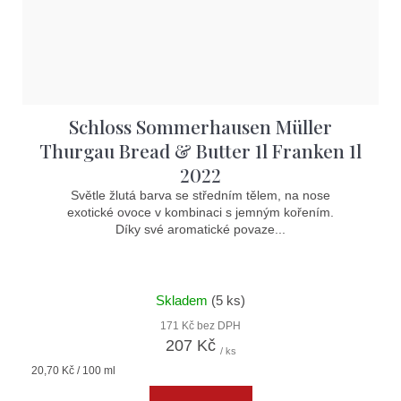
Schloss Sommerhausen Müller
Thurgau Bread & Butter 1l Franken 1l
2022
Světle žlutá barva se středním tělem, na nose
exotické ovoce v kombinaci s jemným kořením.
Díky své aromatické povaze...
Skladem
(5 ks)
171 Kč bez DPH
207 Kč
/ ks
Měrná
20,70 Kč / 100 ml
cena: