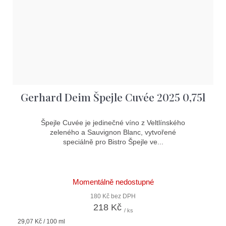
Gerhard Deim Špejle Cuvée 2025 0,75l
Špejle Cuvée je jedinečné víno z Veltlínského
zeleného a Sauvignon Blanc, vytvořené
speciálně pro Bistro Špejle ve...
Momentálně nedostupné
180 Kč bez DPH
218 Kč
/ ks
Měrná
29,07 Kč / 100 ml