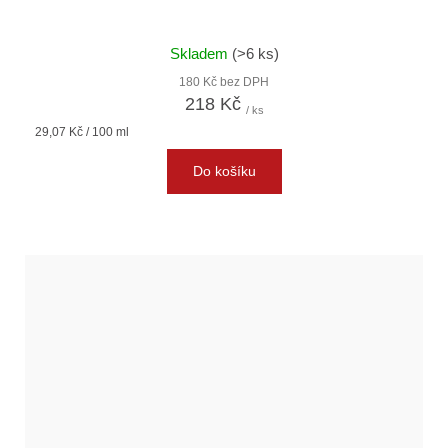
Skladem
(>6 ks)
180 Kč bez DPH
218 Kč
/ ks
Měrná
29,07 Kč / 100 ml
cena:
Do košíku