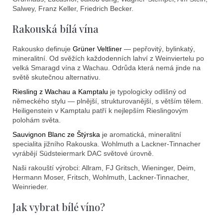
Salwey, Franz Keller, Friedrich Becker.
Rakouská bílá vína
Rakousko definuje
Grüner Veltliner
— pepřovitý, bylinkatý,
mineralitní. Od svěžích každodenních lahví z Weinviertelu po
velká Smaragd vína z Wachau. Odrůda která nemá jinde na
světě skutečnou alternativu.
Riesling z Wachau a Kamptalu
je typologicky odlišný od
německého stylu — plnější, strukturovanější, s větším tělem.
Heiligenstein v Kamptalu patří k nejlepším Rieslingovým
polohám světa.
Sauvignon Blanc ze Štýrska
je aromatická, mineralitní
specialita jižního Rakouska. Wohlmuth a Lackner-Tinnacher
vyrábějí Südsteiermark DAC světové úrovně.
Naši rakouští výrobci: Allram, FJ Gritsch, Wieninger, Deim,
Hermann Moser, Fritsch, Wohlmuth, Lackner-Tinnacher,
Weinrieder.
Jak vybrat bílé víno?