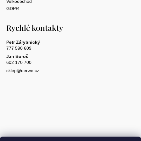
Velkoobchod
GDPR
Rychlé kontakty
Petr Zárybnický
777 590 609
Jan Boroš
602 170 700
sklep@derwe.cz