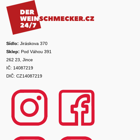
p
a
t
í
Sídlo:
Jiráskova 370
Sklep:
Pod Váhou 391
262 23, Jince
IČ: 14087219
DIČ: CZ14087219