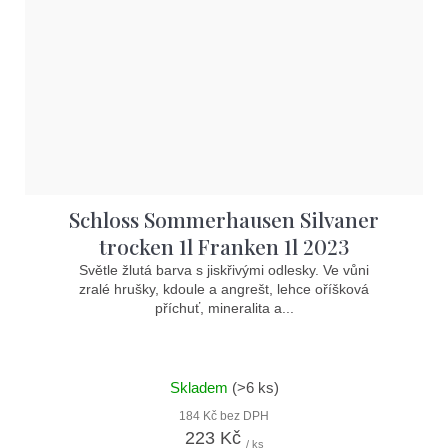
Schloss Sommerhausen Silvaner
trocken 1l Franken 1l 2023
Světle žlutá barva s jiskřivými odlesky. Ve vůni
zralé hrušky, kdoule a angrešt, lehce oříšková
příchuť, mineralita a...
Skladem
(>6 ks)
184 Kč bez DPH
223 Kč
/ ks