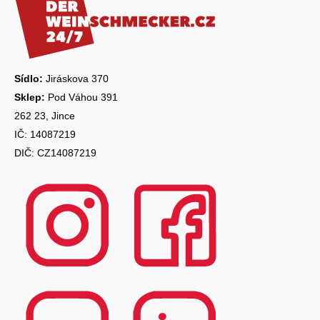
a
t
í
Sídlo:
Jiráskova 370
Sklep:
Pod Váhou 391
262 23, Jince
IČ: 14087219
DIČ: CZ14087219