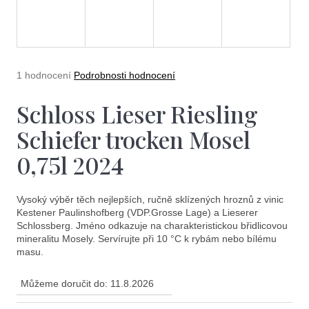
e
t
e
n
Průměrné
1 hodnocení
Podrobnosti hodnocení
a
hodnocení
produktu
Schloss Lieser Riesling
j
je
5,0
í
Schiefer trocken Mosel
z
5
t
0,75l 2024
hvězdiček.
?
Vysoký výběr těch nejlepších, ručně sklízených hroznů z vinic
Kestener Paulinshofberg (VDP.Grosse Lage) a Lieserer
Schlossberg. Jméno odkazuje na charakteristickou břidlicovou
mineralitu Mosely. Servírujte při 10 °C k rybám nebo bílému
masu.
Hledat
Můžeme doručit do:
11.8.2026