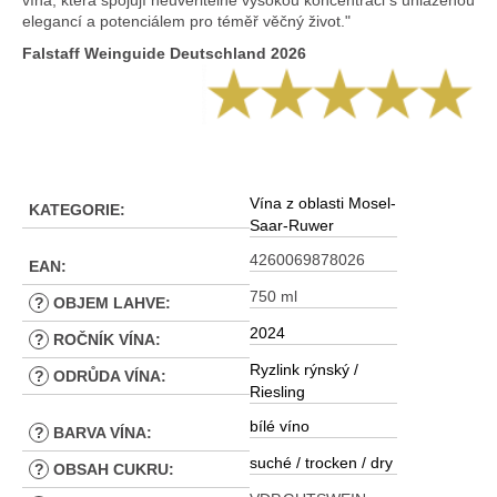
vína, která spojují neuvěřitelně vysokou koncentraci s uhlazenou
elegancí a potenciálem pro téměř věčný život."
Falstaff Weinguide Deutschland 2026
Vína z oblasti Mosel-
KATEGORIE
:
Saar-Ruwer
4260069878026
EAN
:
750 ml
?
OBJEM LAHVE
:
2024
?
ROČNÍK VÍNA
:
Ryzlink rýnský /
?
ODRŮDA VÍNA
:
Riesling
bílé víno
?
BARVA VÍNA
:
suché / trocken / dry
?
OBSAH CUKRU
: