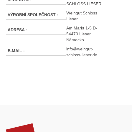
SCHLOSS LIESER
Weingut Schloss
VÝROBNÍ SPOLEČNOST
:
Lieser
Am Markt 1-5 D-
ADRESA
:
54470 Lieser
Německo
info@weingut-
E-MAIL
:
schloss-lieser.de
Z
á
p