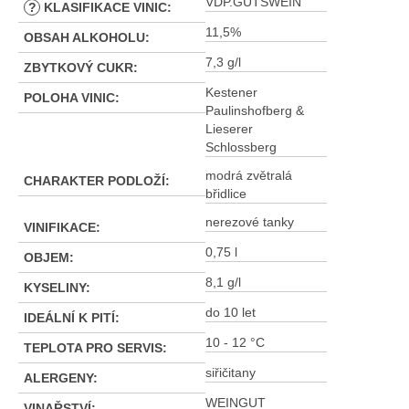
VDP.GUTSWEIN
?
KLASIFIKACE VINIC
:
11,5%
OBSAH ALKOHOLU
:
7,3 g/l
ZBYTKOVÝ CUKR
:
Kestener
POLOHA VINIC
:
Paulinshofberg &
Lieserer
Schlossberg
modrá zvětralá
CHARAKTER PODLOŽÍ
:
břidlice
nerezové tanky
VINIFIKACE
:
0,75 l
OBJEM
:
8,1 g/l
KYSELINY
:
do 10 let
IDEÁLNÍ K PITÍ
:
10 - 12 °C
TEPLOTA PRO SERVIS
:
siřičitany
ALERGENY
:
WEINGUT
VINAŘSTVÍ
: