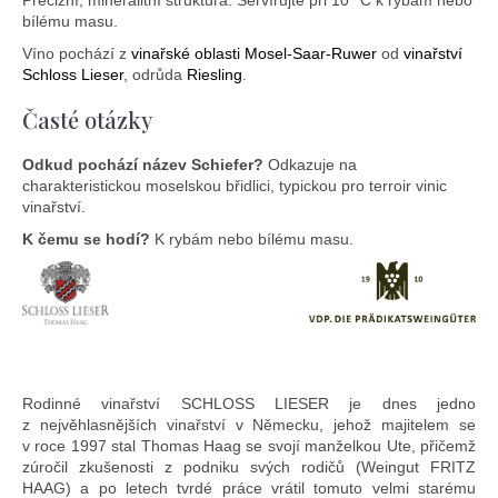
Precizní, mineralitní struktura. Servírujte při 10 °C k rybám nebo
bílému masu.
Víno pochází z
vinařské oblasti Mosel-Saar-Ruwer
od
vinařství
Schloss Lieser
, odrůda
Riesling
.
Časté otázky
Odkud pochází název Schiefer?
Odkazuje na
charakteristickou moselskou břidlici, typickou pro terroir vinic
vinařství.
K čemu se hodí?
K rybám nebo bílému masu.
Rodinné vinařství SCHLOSS LIESER je dnes jedno
z nejvěhlasnějších vinařství v Německu, jehož majitelem se
v roce 1997 stal Thomas Haag se svojí manželkou Ute, přičemž
zúročil zkušenosti z podniku svých rodičů (Weingut FRITZ
HAAG) a po letech tvrdé práce vrátil tomuto velmi starému