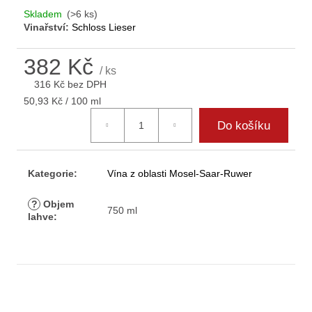
D
Skladem
(>6 ks)
o
Vinařství:
Schloss Lieser
p
o
382 Kč
r
/ ks
316 Kč bez DPH
u
Měrná
č
50,93 Kč / 100 ml
cena:
u
Do košíku
j
e
m
Kategorie
:
Vína z oblasti Mosel-Saar-Ruwer
e
?
Objem
750 ml
lahve
: