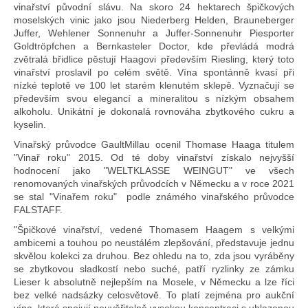
vinařství původní slávu. Na skoro 24 hektarech špičkových
moselských vinic jako jsou Niederberg Helden, Brauneberger
Juffer, Wehlener Sonnenuhr a Juffer-Sonnenuhr Piesporter
Goldtröpfchen a Bernkasteler Doctor, kde převládá modrá
zvětralá břidlice pěstují Haagovi především Riesling, který toto
vinařství proslavil po celém světě. Vína spontánně kvasí při
nízké teplotě ve 100 let starém klenutém sklepě. Vyznačují se
především svou elegancí a mineralitou s nízkým obsahem
alkoholu. Unikátní je dokonalá rovnováha zbytkového cukru a
kyselin.
Vinařský průvodce GaultMillau ocenil Thomase Haaga titulem
"Vinař roku" 2015. Od té doby vinařství získalo nejvyšší
hodnocení jako "WELTKLASSE WEINGUT" ve všech
renomovaných vinařských průvodcích v Německu a v roce 2021
se stal "Vinařem roku" podle známého vinařského průvodce
FALSTAFF.
"Špičkové vinařství, vedené Thomasem Haagem s velkými
ambicemi a touhou po neustálém zlepšování, představuje jednu
skvělou kolekci za druhou. Bez ohledu na to, zda jsou vyráběny
se zbytkovou sladkostí nebo suché, patří ryzlinky ze zámku
Lieser k absolutně nejlepším na Mosele, v Německu a lze říci
bez velké nadsázky celosvětově. To platí zejména pro aukční