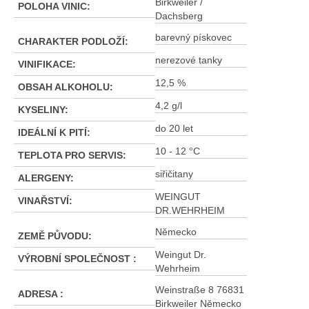
Birkweiler /
POLOHA VINIC
:
Dachsberg
barevný pískovec
CHARAKTER PODLOŽÍ
:
nerezové tanky
VINIFIKACE
:
12,5 %
OBSAH ALKOHOLU
:
4,2 g/l
KYSELINY
:
do 20 let
IDEÁLNÍ K PITÍ
:
10 - 12 °C
TEPLOTA PRO SERVIS
:
siřičitany
ALERGENY
:
WEINGUT
VINAŘSTVÍ
:
DR.WEHRHEIM
Německo
ZEMĚ PŮVODU
:
Weingut Dr.
VÝROBNÍ SPOLEČNOST
:
Wehrheim
Weinstraße 8 76831
ADRESA
:
Birkweiler Německo