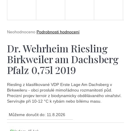
e
t
e
n
Průměrné
Neohodnoceno
Podrobnosti hodnocení
a
hodnocení
produktu
Dr. Wehrheim Riesling
j
je
0,0
í
Birkweiler am Dachsberg
z
5
t
Pfalz 0,75l 2019
hvězdiček.
?
Riesling z klasifikované VDP Erste Lage Am Dachsberg v
Birkweileru - obci proslulé mimořádnou rozmanitostí půd.
Precizní projev terroir z biodynamicky obdělávaného vinařství.
Servírujte při 10-12 °C k rybám nebo bílému masu.
Hledat
Můžeme doručit do:
11.8.2026