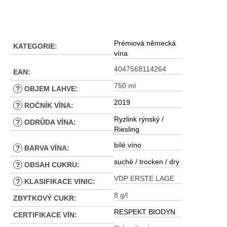
Prémiová německá
KATEGORIE
:
vína
4047568114264
EAN
:
750 ml
?
OBJEM LAHVE
:
2019
?
ROČNÍK VÍNA
:
Ryzlink rýnský /
?
ODRŮDA VÍNA
:
Riesling
bílé víno
?
BARVA VÍNA
:
suché / trocken / dry
?
OBSAH CUKRU
:
VDP ERSTE LAGE
?
KLASIFIKACE VINIC
:
8 g/l
ZBYTKOVÝ CUKR
:
RESPEKT BIODYN
CERTIFIKACE VÍN
: