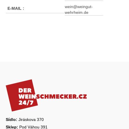
wein@weingut-
E-MAIL
:
wehrheim.de
Z
á
p
a
t
í
Sídlo:
Jiráskova 370
Sklep:
Pod Váhou 391