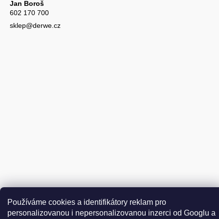
Jan Boroš
602 170 700
sklep@derwe.cz
Vytvořil Shoptet
Používáme cookies a identifikátory reklam pro
Copyright 2026
DER WEINSCHMECKER.CZ
. Všechna práva
personalizovanou i nepersonalizovanou inzerci od Googlu a