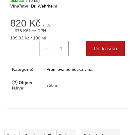
Skladem
(6 ks)
D
Vinařství:
Dr. Wehrheim
o
p
820 Kč
o
/ ks
r
678 Kč bez DPH
u
Měrná
109,33 Kč / 100 ml
cena:
č
Do košíku
u
j
e
Kategorie
:
Prémiová německá vína
m
e
?
Objem
750 ml
lahve
: