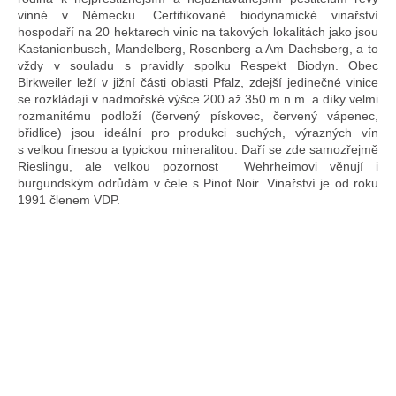
vinné v Německu. Certifikované biodynamické vinařství
hospodaří na 20 hektarech vinic na takových lokalitách jako jsou
Kastanienbusch, Mandelberg, Rosenberg a Am Dachsberg, a to
vždy v souladu s pravidly spolku Respekt Biodyn. Obec
Birkweiler leží v jižní části oblasti Pfalz, zdejší jedinečné vinice
se rozkládají v nadmořské výšce 200 až 350 m n.m. a díky velmi
rozmanitému podloží (červený pískovec, červený vápenec,
břidlice) jsou ideální pro produkci suchých, výrazných vín
s velkou finesou a typickou mineralitou. Daří se zde samozřejmě
Rieslingu, ale velkou pozornost Wehrheimovi věnují i
burgundským odrůdám v čele s Pinot Noir. Vinařství je od roku
1991 členem VDP.