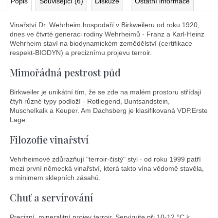
Popis
Související (6)
Diskuze
Ostatní informace
Vinařství Dr. Wehrheim hospodaří v Birkweileru od roku 1920,
dnes ve čtvrté generaci rodiny Wehrheimů - Franz a Karl-Heinz
Wehrheim staví na biodynamickém zemědělství (certifikace
respekt-BIODYN) a preciznímu projevu terroir.
Mimořádná pestrost půd
Birkweiler je unikátní tím, že se zde na malém prostoru střídají
čtyři různé typy podloží - Rotliegend, Buntsandstein,
Muschelkalk a Keuper. Am Dachsberg je klasifikovaná VDP.Erste
Lage.
Filozofie vinařství
Vehrheimové zdůrazňují "terroir-čistý" styl - od roku 1999 patří
mezi první německá vinařství, která takto vína vědomě stavěla,
s minimem sklepních zásahů.
Chuť a servírování
Precizní, mineralitní projev terroir. Servírujte při 10-12 °C k