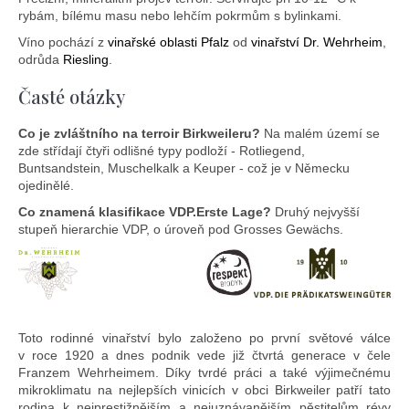
rybám, bílému masu nebo lehčím pokrmům s bylinkami.
Víno pochází z
vinařské oblasti Pfalz
od
vinařství Dr. Wehrheim
,
odrůda
Riesling
.
Časté otázky
Co je zvláštního na terroir Birkweileru?
Na malém území se
zde střídají čtyři odlišné typy podloží - Rotliegend,
Buntsandstein, Muschelkalk a Keuper - což je v Německu
ojedinělé.
Co znamená klasifikace VDP.Erste Lage?
Druhý nejvyšší
stupeň hierarchie VDP, o úroveň pod Grosses Gewächs.
Toto rodinné vinařství bylo založeno po první světové válce
v roce 1920 a dnes podnik vede již čtvrtá generace v čele
Franzem Wehrheimem. Díky tvrdé práci a také výjimečnému
mikroklimatu na nejlepších vinicích v obci Birkweiler patří tato
rodina k nejprestižnějším a nejuznávanějším pěstitelům révy