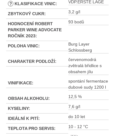
VDP.ERSTE LAGE
?
KLASIFIKACE VINIC
:
3,2 g/l
ZBYTKOVÝ CUKR
:
93 bodů
HODNOCENÍ ROBERT
PARKER WINE ADVOCATE
ROČNÍK 2023
:
Burg Layer
POLOHA VINIC
:
Schlossberg
červenomodrá
CHARAKTER PODLOŽÍ
:
zvětralá břidlice s
obsahem jílu
spontání fermentace
VINIFIKACE
:
dubové sudy 1200 l
12,5 %
OBSAH ALKOHOLU
:
7,6 g/l
KYSELINY
:
do 10 let
IDEÁLNÍ K PITÍ
:
10 - 12 °C
TEPLOTA PRO SERVIS
: