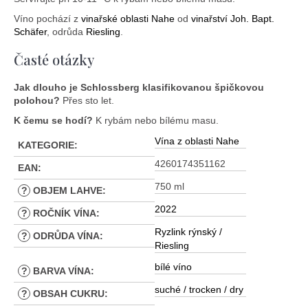
Víno pochází z
vinařské oblasti Nahe
od
vinařství Joh. Bapt.
Schäfer
, odrůda
Riesling
.
Časté otázky
Jak dlouho je Schlossberg klasifikovanou špičkovou
polohou?
Přes sto let.
K čemu se hodí?
K rybám nebo bílému masu.
Vína z oblasti Nahe
KATEGORIE
:
4260174351162
EAN
:
750 ml
?
OBJEM LAHVE
:
2022
?
ROČNÍK VÍNA
:
Ryzlink rýnský /
?
ODRŮDA VÍNA
:
Riesling
bílé víno
?
BARVA VÍNA
:
suché / trocken / dry
?
OBSAH CUKRU
: