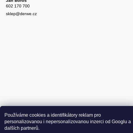
Jan Boroš
602 170 700
sklep@derwe.cz
Používáme cookies a identifikátory reklam pro
Vytvořil Shoptet
personalizovanou i nepersonalizovanou inzerci od Googlu a
Copyright 2026
DER WEINSCHMECKER.CZ
. Všechna práva
dalších partnerů.
Upravit nastavení cookies
vyhrazena.