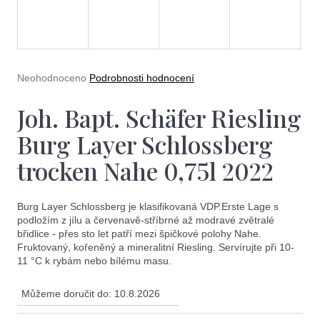
e
t
e
n
Průměrné
Neohodnoceno
Podrobnosti hodnocení
a
hodnocení
produktu
Joh. Bapt. Schäfer Riesling
j
je
0,0
í
Burg Layer Schlossberg
z
5
t
trocken Nahe 0,75l 2022
hvězdiček.
?
Burg Layer Schlossberg je klasifikovaná VDP.Erste Lage s
podložím z jílu a červenavě-stříbrné až modravé zvětralé
břidlice - přes sto let patří mezi špičkové polohy Nahe.
Fruktovaný, kořeněný a mineralitní Riesling. Servírujte při 10-
11 °C k rybám nebo bílému masu.
Hledat
Můžeme doručit do:
10.8.2026