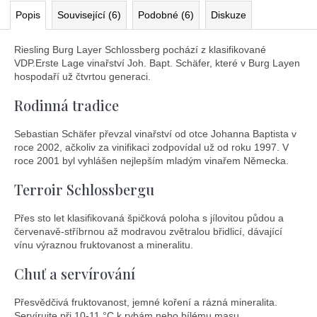
Popis
Související (6)
Podobné (6)
Diskuze
Riesling Burg Layer Schlossberg pochází z klasifikované
VDP.Erste Lage vinařství Joh. Bapt. Schäfer, které v Burg Layen
hospodaří už čtvrtou generaci.
Rodinná tradice
Sebastian Schäfer převzal vinařství od otce Johanna Baptista v
roce 2002, ačkoliv za vinifikaci zodpovídal už od roku 1997. V
roce 2001 byl vyhlášen nejlepším mladým vinařem Německa.
Terroir Schlossbergu
Přes sto let klasifikovaná špičková poloha s jílovitou půdou a
červenavě-stříbrnou až modravou zvětralou břidlicí, dávající
vínu výraznou fruktovanost a mineralitu.
Chuť a servírování
Přesvědčivá fruktovanost, jemné koření a rázná mineralita.
Servírujte při 10-11 °C k rybám nebo bílému masu.