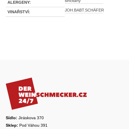
siřičitany
ALERGENY
:
JOH.BABT.SCHÄFER
VINAŘSTVÍ
:
Z
á
p
a
t
í
Sídlo:
Jiráskova 370
Sklep:
Pod Váhou 391