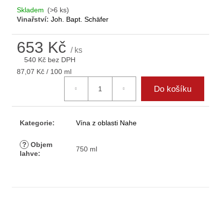
D
Skladem
(>6 ks)
o
Vinařství:
Joh. Bapt. Schäfer
p
o
653 Kč
r
/ ks
540 Kč bez DPH
u
Měrná
č
87,07 Kč / 100 ml
cena:
u
Do košíku
j
e
m
Kategorie
:
Vína z oblasti Nahe
e
?
Objem
750 ml
lahve
: