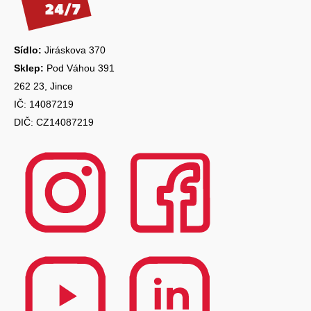
t
í
Sídlo:
Jiráskova 370
Sklep:
Pod Váhou 391
262 23, Jince
IČ: 14087219
DIČ: CZ14087219