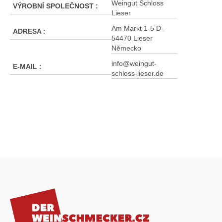
Weingut Schloss
VÝROBNÍ SPOLEČNOST
:
Lieser
Am Markt 1-5 D-
ADRESA
:
54470 Lieser
Německo
info@weingut-
E-MAIL
:
schloss-lieser.de
Z
á
p
a