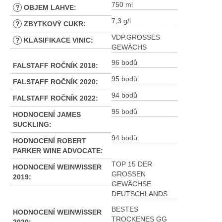
750 ml
?
OBJEM LAHVE
:
7,3 g/l
?
ZBYTKOVÝ CUKR
:
VDP.GROSSES
?
KLASIFIKACE VINIC
:
GEWÄCHS
96 bodů
FALSTAFF ROČNÍK 2018
:
95 bodů
FALSTAFF ROČNÍK 2020
:
94 bodů
FALSTAFF ROČNÍK 2022
:
95 bodů
HODNOCENÍ JAMES
SUCKLING
:
94 bodů
HODNOCENÍ ROBERT
PARKER WINE ADVOCATE
:
TOP 15 DER
HODNOCENÍ WEINWISSER
GROSSEN
2019
:
GEWÄCHSE
DEUTSCHLANDS
BESTES
HODNOCENÍ WEINWISSER
TROCKENES GG