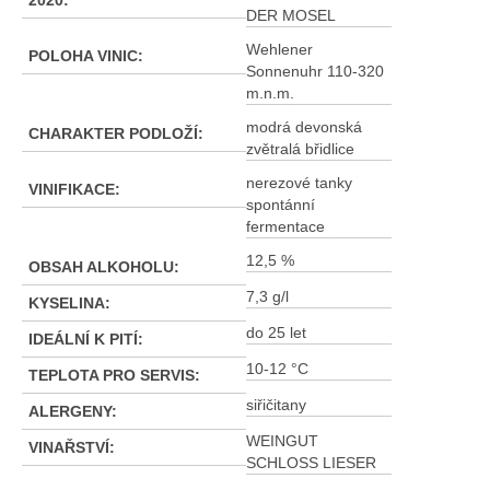
2020
:
DER MOSEL
Wehlener
POLOHA VINIC
:
Sonnenuhr 110-320
m.n.m.
modrá devonská
CHARAKTER PODLOŽÍ
:
zvětralá břidlice
nerezové tanky
VINIFIKACE
:
spontánní
fermentace
12,5 %
OBSAH ALKOHOLU
:
7,3 g/l
KYSELINA
:
do 25 let
IDEÁLNÍ K PITÍ
:
10-12 °C
TEPLOTA PRO SERVIS
:
siřičitany
ALERGENY
:
WEINGUT
VINAŘSTVÍ
:
SCHLOSS LIESER