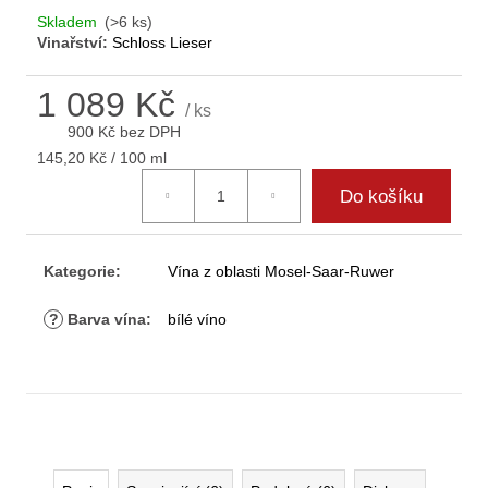
D
Skladem
(>6 ks)
o
Vinařství:
Schloss Lieser
p
o
1 089 Kč
r
/ ks
900 Kč bez DPH
u
Měrná
č
145,20 Kč / 100 ml
cena:
u
Do košíku
j
e
m
Kategorie
:
Vína z oblasti Mosel-Saar-Ruwer
e
?
Barva vína
:
bílé víno