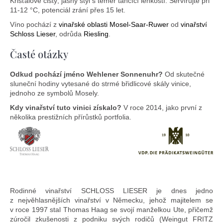
Křišťálově čistý, jasný styl s téměř tančící lehkostí. Servírujte při
11-12 °C, potenciál zrání přes 15 let.
Víno pochází z
vinařské oblasti Mosel-Saar-Ruwer
od
vinařství
Schloss Lieser
, odrůda
Riesling
.
Časté otázky
Odkud pochází jméno Wehlener Sonnenuhr?
Od skutečné
sluneční hodiny vytesané do strmé břidlicové skály vinice,
jednoho ze symbolů Mosely.
Kdy vinařství tuto vinici získalo?
V roce 2014, jako první z
několika prestižních přírůstků portfolia.
Rodinné vinařství SCHLOSS LIESER je dnes jedno
z nejvěhlasnějších vinařství v Německu, jehož majitelem se
v roce 1997 stal Thomas Haag se svojí manželkou Ute, přičemž
zúročil zkušenosti z podniku svých rodičů (Weingut FRITZ