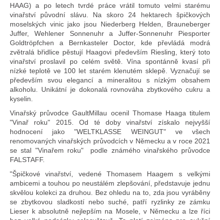
HAAG) a po letech tvrdé práce vrátil tomuto velmi starému
vinařství původní slávu. Na skoro 24 hektarech špičkových
moselských vinic jako jsou Niederberg Helden, Brauneberger
Juffer, Wehlener Sonnenuhr a Juffer-Sonnenuhr Piesporter
Goldtröpfchen a Bernkasteler Doctor, kde převládá modrá
zvětralá břidlice pěstují Haagovi především Riesling, který toto
vinařství proslavil po celém světě. Vína spontánně kvasí při
nízké teplotě ve 100 let starém klenutém sklepě. Vyznačují se
především svou elegancí a mineralitou s nízkým obsahem
alkoholu. Unikátní je dokonalá rovnováha zbytkového cukru a
kyselin.
Vinařský průvodce GaultMillau ocenil Thomase Haaga titulem
"Vinař roku" 2015. Od té doby vinařství získalo nejvyšší
hodnocení jako "WELTKLASSE WEINGUT" ve všech
renomovaných vinařských průvodcích v Německu a v roce 2021
se stal "Vinařem roku" podle známého vinařského průvodce
FALSTAFF.
"Špičkové vinařství, vedené Thomasem Haagem s velkými
ambicemi a touhou po neustálém zlepšování, představuje jednu
skvělou kolekci za druhou. Bez ohledu na to, zda jsou vyráběny
se zbytkovou sladkostí nebo suché, patří ryzlinky ze zámku
Lieser k absolutně nejlepším na Mosele, v Německu a lze říci