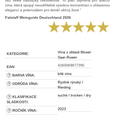
bez velké nadsázky celosvětově. To platí zejména pro aukční
vína, která spojují neuvěřitelně vysokou koncentraci s uhlazenou
elegancí a potenciálem pro téměř věčný život."
Falstaff Weinguide Deutschland 2026
Vína z oblasti Mosel-
KATEGORIE
:
Saar-Ruwer
4260069877395
EAN
:
bílé víno
?
BARVA VÍNA
:
Ryzlink rýnský /
?
ODRŮDA VÍNA
:
Riesling
suché / trocken / dry
?
KLASIFIKACE
SLADKOSTI
:
2023
?
ROČNÍK VÍNA
: