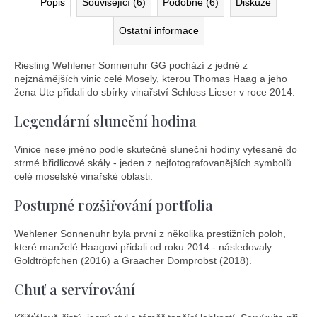
Popis
Související (6)
Podobné (6)
Diskuze
Ostatní informace
Riesling Wehlener Sonnenuhr GG pochází z jedné z
nejznámějších vinic celé Mosely, kterou Thomas Haag a jeho
žena Ute přidali do sbírky vinařství Schloss Lieser v roce 2014.
Legendární sluneční hodina
Vinice nese jméno podle skutečné sluneční hodiny vytesané do
strmé břidlicové skály - jeden z nejfotografovanějších symbolů
celé moselské vinařské oblasti.
Postupné rozšiřování portfolia
Wehlener Sonnenuhr byla první z několika prestižních poloh,
které manželé Haagovi přidali od roku 2014 - následovaly
Goldtröpfchen (2016) a Graacher Domprobst (2018).
Chuť a servírování