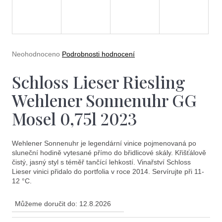
e
A
t
R
e
M
n
Průměrné
Neohodnoceno
Podrobnosti hodnocení
a
hodnocení
A
produktu
Schloss Lieser Riesling
j
je
0,0
í
Wehlener Sonnenuhr GG
z
5
t
Mosel 0,75l 2023
hvězdiček.
?
Wehlener Sonnenuhr je legendární vinice pojmenovaná po
sluneční hodině vytesané přímo do břidlicové skály. Křišťálově
čistý, jasný styl s téměř tančící lehkostí. Vinařství Schloss
Lieser vinici přidalo do portfolia v roce 2014. Servírujte při 11-
12 °C.
Hledat
Můžeme doručit do:
12.8.2026