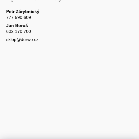
Petr Zárybnický
777 590 609
Jan Boroš
602 170 700
sklep@derwe.cz