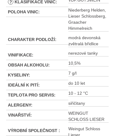
VDP.GUTSWEIN
?
KLASIFIKACE VINIC
:
Niederberg Helden,
POLOHA VINIC
:
Lieser Schlossberg,
Graacher
Himmelreich
modrá devonská
CHARAKTER PODLOŽÍ
:
zvětralá břidlice
nerezové tanky
VINIFIKACE
:
10,5%
OBSAH ALKOHOLU
:
7 g/l
KYSELINY
:
do 10 let
IDEÁLNÍ K PITÍ
:
10 - 12 °C
TEPLOTA PRO SERVIS
:
siřičitany
ALERGENY
:
WEINGUT
VINAŘSTVÍ
:
SCHLOSS LIESER
Weingut Schloss
VÝROBNÍ SPOLEČNOST
:
Lieser