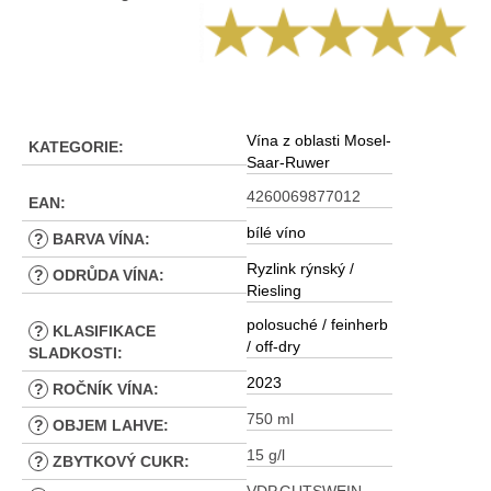
Vína z oblasti Mosel-
KATEGORIE
:
Saar-Ruwer
4260069877012
EAN
:
bílé víno
?
BARVA VÍNA
:
Ryzlink rýnský /
?
ODRŮDA VÍNA
:
Riesling
polosuché / feinherb
?
KLASIFIKACE
/ off-dry
SLADKOSTI
:
2023
?
ROČNÍK VÍNA
:
750 ml
?
OBJEM LAHVE
:
15 g/l
?
ZBYTKOVÝ CUKR
: