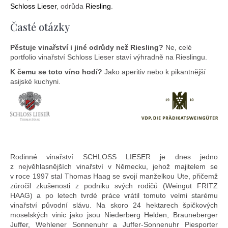
Schloss Lieser
, odrůda
Riesling
.
Časté otázky
Pěstuje vinařství i jiné odrůdy než Riesling?
Ne, celé
portfolio vinařství Schloss Lieser staví výhradně na Rieslingu.
K čemu se toto víno hodí?
Jako aperitiv nebo k pikantnější
asijské kuchyni.
Rodinné vinařství SCHLOSS LIESER je dnes jedno
z nejvěhlasnějších vinařství v Německu, jehož majitelem se
v roce 1997 stal Thomas Haag se svojí manželkou Ute, přičemž
zúročil zkušenosti z podniku svých rodičů (Weingut FRITZ
HAAG) a po letech tvrdé práce vrátil tomuto velmi starému
vinařství původní slávu. Na skoro 24 hektarech špičkových
moselských vinic jako jsou Niederberg Helden, Brauneberger
Juffer, Wehlener Sonnenuhr a Juffer-Sonnenuhr Piesporter