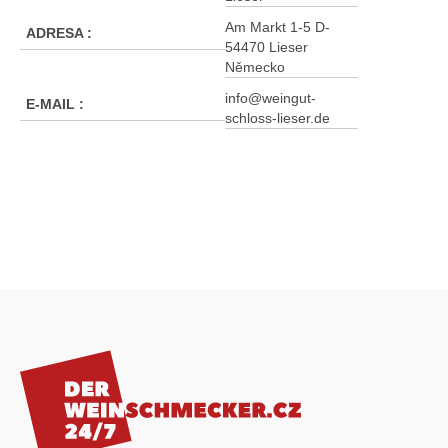
Am Markt 1-5 D-
ADRESA
:
54470 Lieser
Německo
info@weingut-
E-MAIL
:
schloss-lieser.de
Z
á
p
a
t