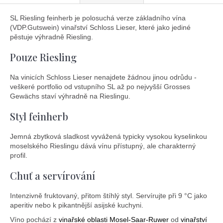
SL Riesling feinherb je polosuchá verze základního vína
(VDP.Gutswein) vinařství Schloss Lieser, které jako jediné
pěstuje výhradně Riesling.
Pouze Riesling
Na vinicích Schloss Lieser nenajdete žádnou jinou odrůdu -
veškeré portfolio od vstupního SL až po nejvyšší Grosses
Gewächs staví výhradně na Rieslingu.
Styl feinherb
Jemná zbytková sladkost vyvážená typicky vysokou kyselinkou
moselského Rieslingu dává vínu přístupný, ale charakterný
profil.
Chuť a servírování
Intenzivně fruktovaný, přitom štíhlý styl. Servírujte při 9 °C jako
aperitiv nebo k pikantnější asijské kuchyni.
Víno pochází z
vinařské oblasti Mosel-Saar-Ruwer
od
vinařství