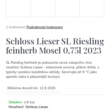
e
t
e
n
Průměrné
1 hodnocení
Podrobnosti hodnocení
a
hodnocení
produktu
Schloss Lieser SL Riesling
j
je
5,0
í
feinherb Mosel 0,75l 2023
z
5
t
hvězdiček.
?
SL Riesling feinherb je polosuchá verze vstupního vína
vinařství Schloss Lieser - intenzivně ovocná, přitom štíhlá, s
typicky vysokou kyselinkou odrůdy. Servírujte při 9 °C jako
aperitiv nebo k pikantnější kuchyni.
Můžeme doručit do:
12.8.2026
Hledat
Skladem
(>6 ks)
Vinařství:
Schloss Lieser