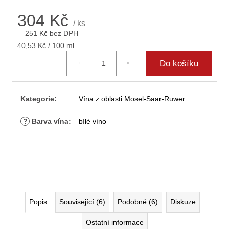
D
304 Kč
o
/ ks
p
251 Kč bez DPH
o
Měrná
40,53 Kč / 100 ml
r
cena:
Do košíku
u
č
u
j
Kategorie
:
Vína z oblasti Mosel-Saar-Ruwer
e
m
?
Barva vína
:
bílé víno
e
Popis
Související (6)
Podobné (6)
Diskuze
Ostatní informace