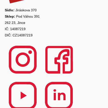
í
Sídlo:
Jiráskova 370
Sklep:
Pod Váhou 391
262 23, Jince
IČ: 14087219
DIČ: CZ14087219