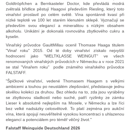
Goldtröpfchen a Bernkasteler Doctor, kde převládá modrá
zvětralá břidlice pěstují Haagovi především Riesling, který toto
vinařství proslavil po celém světě. Vína spontánně kvasí při
nízké teplotě ve 100 let starém klenutém sklepě. Vyznačují se
především svou elegancí a mineralitou s nízkým obsahem
alkoholu. Unikátní je dokonalá rovnováha zbytkového cukru a
kyselin.
Vinařský průvodce GaultMillau ocenil Thomase Haaga titulem
"Vinař roku" 2015. Od té doby vinařství získalo nejvyšší
hodnocení jako "WELTKLASSE WEINGUT" ve všech
renomovaných vinařských průvodcích v Německu a v roce 2021
se stal "Vinařem roku" podle známého vinařského průvodce
FALSTAFF.
"Špičkové vinařství, vedené Thomasem Haagem s velkými
ambicemi a touhou po neustálém zlepšování, představuje jednu
skvělou kolekci za druhou. Bez ohledu na to, zda jsou vyráběny
se zbytkovou sladkostí nebo suché, patří ryzlinky ze zámku
Lieser k absolutně nejlepším na Mosele, v Německu a lze říci
bez velké nadsázky celosvětově. To platí zejména pro aukční
vína, která spojují neuvěřitelně vysokou koncentraci s uhlazenou
elegancí a potenciálem pro téměř věčný život."
Falstaff Weinguide Deutschland 2026