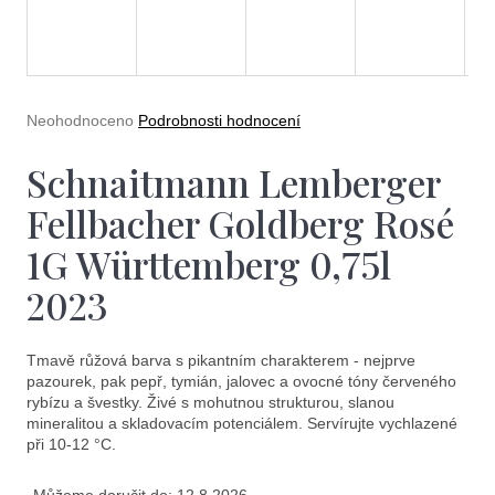
e
t
e
n
Průměrné
Neohodnoceno
Podrobnosti hodnocení
a
hodnocení
produktu
Schnaitmann Lemberger
j
je
0,0
í
Fellbacher Goldberg Rosé
z
5
t
1G Württemberg 0,75l
hvězdiček.
?
2023
Tmavě růžová barva s pikantním charakterem - nejprve
pazourek, pak pepř, tymián, jalovec a ovocné tóny červeného
rybízu a švestky. Živé s mohutnou strukturou, slanou
Hledat
mineralitou a skladovacím potenciálem. Servírujte vychlazené
při 10-12 °C.