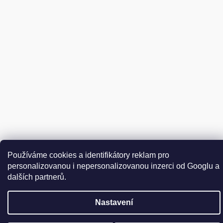
Vytvořil Shoptet
Používáme cookies a identifikátory reklam pro
Copyright 2026
DER WEINSCHMECKER.CZ
. Všechna práva
personalizovanou i nepersonalizovanou inzerci od Googlu a
Upravit nastavení cookies
vyhrazena.
dalších partnerů.
Přejít
Nastavení
na
obsah