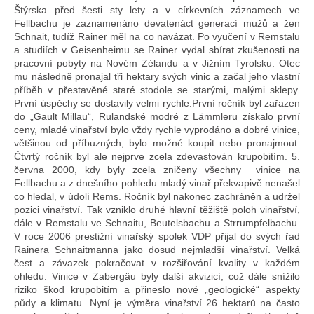
Štýrska před šesti sty lety a v církevních záznamech ve
Fellbachu je zaznamenáno devatenáct generací mužů a žen
Schnait, tudíž Rainer měl na co navázat. Po vyučení v Remstalu
a studiích v Geisenheimu se Rainer vydal sbírat zkušenosti na
pracovní pobyty na Novém Zélandu a v Jižním Tyrolsku. Otec
mu následně pronajal tři hektary svých vinic a začal jeho vlastní
příběh v přestavěné staré stodole se starými, malými sklepy.
První úspěchy se dostavily velmi rychle.První ročník byl zařazen
do „Gault Millau“, Rulandské modré z Lämmleru získalo první
ceny, mladé vinařství bylo vždy rychle vyprodáno a dobré vinice,
většinou od příbuzných, bylo možné koupit nebo pronajmout.
Čtvrtý ročník byl ale nejprve zcela zdevastován krupobitím. 5.
června 2000, kdy byly zcela zničeny všechny
vinice na
Fellbachu a z dnešního pohledu mladý vinař překvapivě nenašel
co hledal, v údolí Rems. Ročník byl nakonec zachráněn a udržel
pozici vinařství. Tak vzniklo druhé hlavní těžiště poloh vinařství,
dále v Remstalu ve Schnaitu, Beutelsbachu a Strrumpfelbachu.
V roce 2006 prestižní vinařský spolek VDP přijal do svých řad
Rainera Schnaitmanna jako dosud nejmladší vinařství. Velká
čest a závazek pokračovat v rozšiřování kvality v každém
ohledu. Vinice v Zabergäu byly další akvizicí, což dále snížilo
riziko škod krupobitím a přineslo nové „geologické“ aspekty
půdy a klimatu. Nyní je výměra vinařství 26 hektarů na často