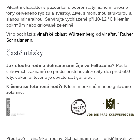
Pikantní charakter s pazourkem, pepřem a tymiánem, ovocné
tóny červeného rybízu a švestky. Živé, s mohutnou strukturou a
slanou mineralitou. Servírujte vychlazené při 10-12 °C k letním
pokrmům nebo grilované zelenině.
Víno pochází z
vinařské oblasti Württemberg
od
vinařství Rainer
Schnaitmann
.
Časté otázky
Jak dlouho rodina Schnaitmann žije ve Fellbachu?
Podle
církevních záznamů se předci přistěhovali ze Štýrska před 600
lety, dokumentováno je devatenáct generací.
K čemu se toto rosé hodí?
K letním pokrmům nebo grilované
zelenině.
Předkové
vinařské
rodiny Schnaitmann se
přistěhovali ze