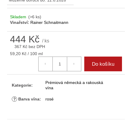
Můžeme doručit do:
12.8.2026
D
o
p
Skladem
(>6 ks)
Vinařství:
Rainer Schnaitmann
o
r
u
444 Kč
/ ks
č
367 Kč bez DPH
u
Měrná
59,20 Kč / 100 ml
j
cena:
e
Do košíku
m
e
Prémiová německá a rakouská
Kategorie
:
vína
?
Barva vína
:
rosé