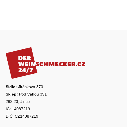
Z
á
p
a
t
í
Sídlo:
Jiráskova 370
Sklep:
Pod Váhou 391
262 23, Jince
IČ: 14087219
DIČ: CZ14087219