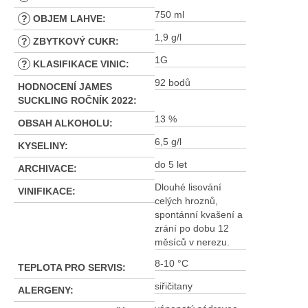
750 ml
?
OBJEM LAHVE
:
1,9 g/l
?
ZBYTKOVÝ CUKR
:
1G
?
KLASIFIKACE VINIC
:
92 bodů
HODNOCENÍ JAMES
SUCKLING ROČNÍK 2022
:
13 %
OBSAH ALKOHOLU
:
6,5 g/l
KYSELINY
:
do 5 let
ARCHIVACE
:
Dlouhé lisování
VINIFIKACE
:
celých hroznů,
spontánní kvašení a
zrání po dobu 12
měsíců v nerezu.
8-10 °C
TEPLOTA PRO SERVIS
:
siřičitany
ALERGENY
: