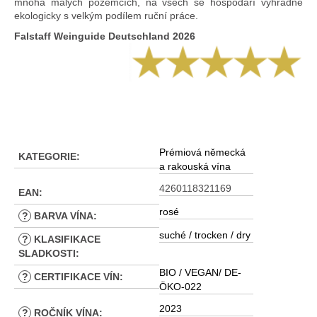
mnoha malých pozemcích, na všech se hospodaří výhradně
ekologicky s velkým podílem ruční práce.
Falstaff Weinguide Deutschland 2026
Prémiová německá
KATEGORIE
:
a rakouská vína
4260118321169
EAN
:
rosé
?
BARVA VÍNA
:
suché / trocken / dry
?
KLASIFIKACE
SLADKOSTI
:
BIO / VEGAN/ DE-
?
CERTIFIKACE VÍN
:
ÖKO-022
2023
?
ROČNÍK VÍNA
: