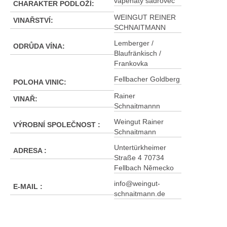
vápenatý sádrovec
CHARAKTER PODLOŽÍ
:
WEINGUT REINER
VINAŘSTVÍ
:
SCHNAITMANN
Lemberger /
ODRŮDA VÍNA
:
Blaufränkisch /
Frankovka
Fellbacher Goldberg
POLOHA VINIC
:
Rainer
VINAŘ
:
Schnaitmannn
Weingut Rainer
VÝROBNÍ SPOLEČNOST
:
Schnaitmann
Untertürkheimer
ADRESA
:
Straße 4 70734
Fellbach Německo
info@weingut-
E-MAIL
:
schnaitmann.de