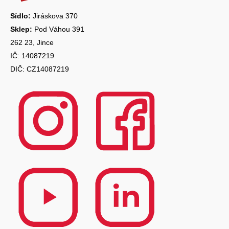
í
Sídlo:
Jiráskova 370
Sklep:
Pod Váhou 391
262 23, Jince
IČ: 14087219
DIČ: CZ14087219