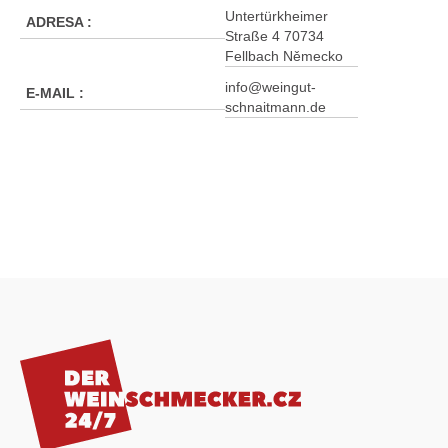
Untertürkheimer
ADRESA
:
Straße 4 70734
Fellbach Německo
info@weingut-
E-MAIL
:
schnaitmann.de
Z
á
p
a
t