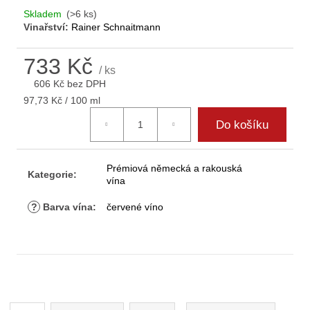
D
Skladem
(>6 ks)
o
Vinařství:
Rainer Schnaitmann
p
o
733 Kč
r
/ ks
606 Kč bez DPH
u
Měrná
č
97,73 Kč / 100 ml
cena:
u
Do košíku
j
e
m
Prémiová německá a rakouská
Kategorie
:
e
vína
?
Barva vína
:
červené víno