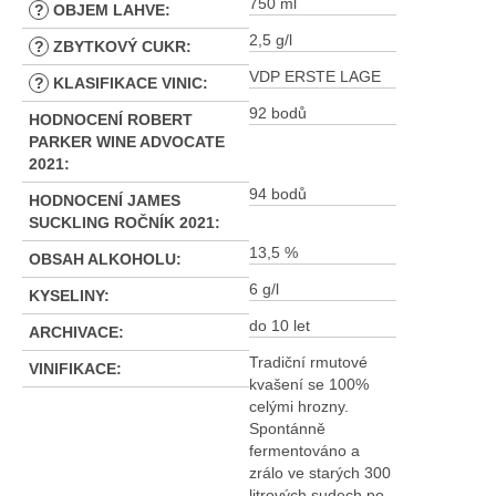
750 ml
?
OBJEM LAHVE
:
2,5 g/l
?
ZBYTKOVÝ CUKR
:
VDP ERSTE LAGE
?
KLASIFIKACE VINIC
:
92 bodů
HODNOCENÍ ROBERT
PARKER WINE ADVOCATE
2021
:
94 bodů
HODNOCENÍ JAMES
SUCKLING ROČNÍK 2021
:
13,5 %
OBSAH ALKOHOLU
:
6 g/l
KYSELINY
:
do 10 let
ARCHIVACE
:
Tradiční rmutové
VINIFIKACE
:
kvašení se 100%
celými hrozny.
Spontánně
fermentováno a
zrálo ve starých 300
litrových sudech po