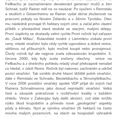
Fellbachu je zaznamenáno devatenáct generací mužů a žen
Schnait, tudíž Rainer měl na co navázat. Po vyučení v Remstalu
a studiích v Geisenheimu se Rainer vydal sbírat zkušenosti na
pracovní pobyty na Novém Zélandu a v Jižním Tyrolsku. Otec
mu následně pronajal tři hektary svých vinic a začal jeho vlastní
příběh v přestavěné staré stodole se starými, malými sklepy.
První úspěchy se dostavily velmi rychle.První ročník byl zařazen
do „Gault Millau“, Rulandské modré z Lämmleru získalo první
ceny, mladé vinařství bylo vždy rychle vyprodáno a dobré vinice,
většinou od příbuzných, bylo možné koupit nebo pronajmout.
Čtvrtý ročník byl ale nejprve zcela zdevastován krupobitím. 5.
června 2000, kdy byly zcela zničeny všechny
vinice na
Fellbachu a z dnešního pohledu mladý vinař překvapivě nenašel
co hledal, v údolí Rems. Ročník byl nakonec zachráněn a udržel
pozici vinařství. Tak vzniklo druhé hlavní těžiště poloh vinařství,
dále v Remstalu ve Schnaitu, Beutelsbachu a Strrumpfelbachu.
V roce 2006 prestižní vinařský spolek VDP přijal do svých řad
Rainera Schnaitmanna jako dosud nejmladší vinařství. Velká
čest a závazek pokračovat v rozšiřování kvality v každém
ohledu. Vinice v Zabergäu byly další akvizicí, což dále snížilo
riziko škod krupobitím a přineslo nové „geologické“ aspekty
půdy a klimatu. Nyní je výměra vinařství 26 hektarů na často
mnoha malých pozemcích, na všech se hospodaří výhradně