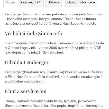
Popis
Související (4)
Diskuze
Ostatní informace
Lemberger Simonroth trocken patří do vrcholné řady Simonroth
- kódového označení, kterým vinařství Rainer Schnaitmann
označuje svá nejlepší červená vína z klasifikovaných poloh.
Vrcholná řada Simonroth
Jde o "kódové jméno" pro nejlepší červené víno vinařství z Erste
a Grosse Lage vinic - v roce 2006 bylo vinařství přijato do VDP
jako doposud nejmladší člen sdružení.
Odrůda Lemberger
Lemberger (Blaufränkisch, Frankovka) tvoří společně s Riesling
a Pinot Noir jádro portfolia vinařství, které vsadilo na ekologické
a udržitelné hospodaření.
Chuť a servírování
Tmavý, safírově červený s vůní fialek, tymiánu, jalovcového
dřeva, bobkového listu a černého pepře, doplněnou červeným a