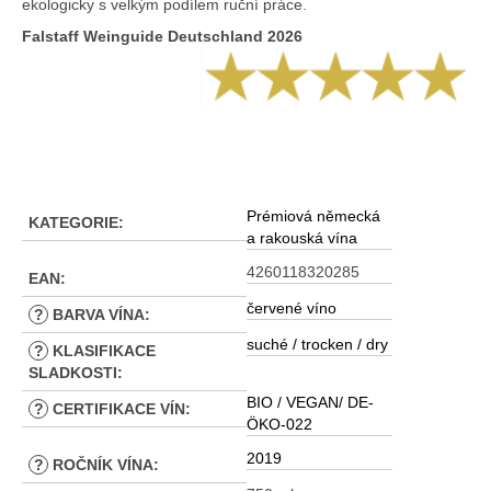
ekologicky s velkým podílem ruční práce.
Falstaff Weinguide Deutschland 2026
Prémiová německá
KATEGORIE
:
a rakouská vína
4260118320285
EAN
:
červené víno
?
BARVA VÍNA
:
suché / trocken / dry
?
KLASIFIKACE
SLADKOSTI
:
BIO / VEGAN/ DE-
?
CERTIFIKACE VÍN
:
ÖKO-022
2019
?
ROČNÍK VÍNA
: