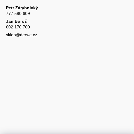
Petr Zárybnický
777 590 609
Jan Boroš
602 170 700
sklep@derwe.cz