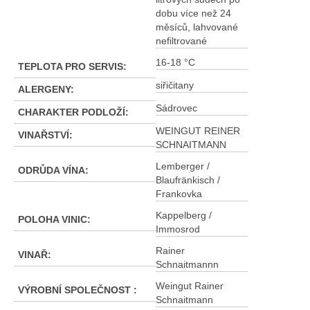
dobu více než 24
měsíců, lahvované
nefiltrované
16-18 °C
TEPLOTA PRO SERVIS
:
siřičitany
ALERGENY
:
Sádrovec
CHARAKTER PODLOŽÍ
:
WEINGUT REINER
VINAŘSTVÍ
:
SCHNAITMANN
Lemberger /
ODRŮDA VÍNA
:
Blaufränkisch /
Frankovka
Kappelberg /
POLOHA VINIC
:
Immosrod
Rainer
VINAŘ
:
Schnaitmannn
Weingut Rainer
VÝROBNÍ SPOLEČNOST
:
Schnaitmann