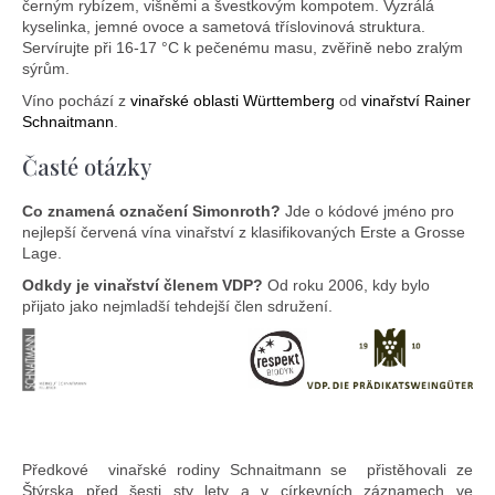
černým rybízem, višněmi a švestkovým kompotem. Vyzrálá
kyselinka, jemné ovoce a sametová tříslovinová struktura.
Servírujte při 16-17 °C k pečenému masu, zvěřině nebo zralým
sýrům.
Víno pochází z
vinařské oblasti Württemberg
od
vinařství Rainer
Schnaitmann
.
Časté otázky
Co znamená označení Simonroth?
Jde o kódové jméno pro
nejlepší červená vína vinařství z klasifikovaných Erste a Grosse
Lage.
Odkdy je vinařství členem VDP?
Od roku 2006, kdy bylo
přijato jako nejmladší tehdejší člen sdružení.
Předkové
vinařské
rodiny Schnaitmann se
přistěhovali ze
Štýrska před šesti sty lety a v církevních záznamech ve