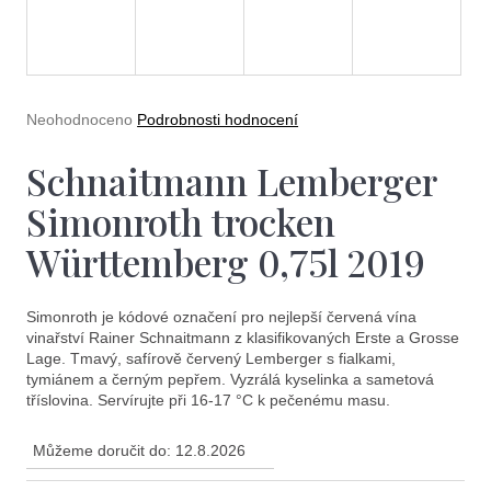
e
t
e
n
Průměrné
Neohodnoceno
Podrobnosti hodnocení
a
hodnocení
produktu
Schnaitmann Lemberger
j
je
0,0
í
Simonroth trocken
z
5
t
Württemberg 0,75l 2019
hvězdiček.
?
Simonroth je kódové označení pro nejlepší červená vína
vinařství Rainer Schnaitmann z klasifikovaných Erste a Grosse
Lage. Tmavý, safírově červený Lemberger s fialkami,
tymiánem a černým pepřem. Vyzrálá kyselinka a sametová
tříslovina. Servírujte při 16-17 °C k pečenému masu.
Hledat
Můžeme doručit do:
12.8.2026