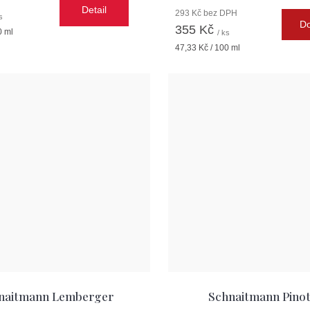
Detail
293 Kč bez DPH
s
Do
355 Kč
0 ml
/ ks
Měrná
47,33 Kč / 100 ml
cena:
naitmann Lemberger
Schnaitmann Pinot