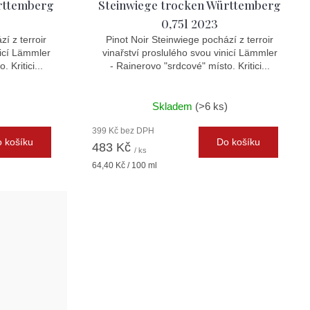
rttemberg
Steinwiege trocken Württemberg
0,75l 2023
í z terroir
Pinot Noir Steinwiege pochází z terroir
nicí Lämmler
vinařství proslulého svou vinicí Lämmler
 Kritici...
- Rainerovo "srdcové" místo. Kritici...
Skladem
(>6 ks)
399 Kč bez DPH
 košíku
Do košíku
483 Kč
/ ks
Měrná
64,40 Kč / 100 ml
cena: