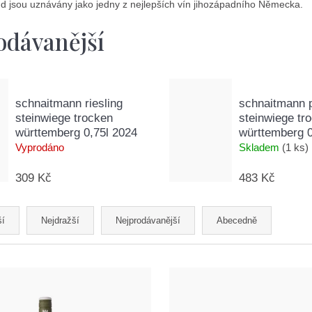
 jsou uznávány jako jedny z nejlepších vín jihozápadního Německa.
odávanější
schnaitmann riesling
schnaitmann p
steinwiege trocken
steinwiege tr
württemberg 0,75l 2024
württemberg 0
Vyprodáno
Skladem
(1 ks)
309 Kč
483 Kč
ší
Nejdražší
Nejprodávanější
Abecedně