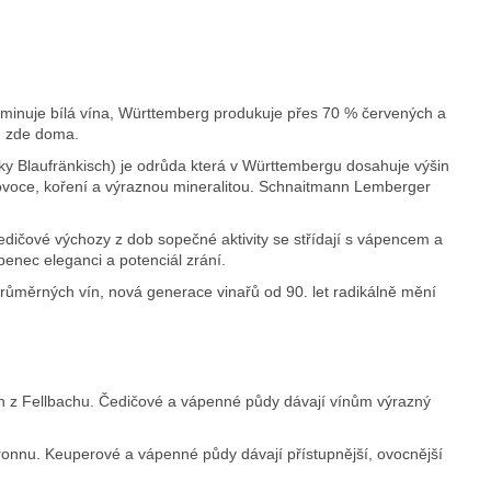
m
minuje bílá vína, Württemberg produkuje přes 70 % červených a
ou zde doma.
 Blaufränkisch) je odrůda která v Württembergu dosahuje výšin
 ovoce, koření a výraznou mineralitou. Schnaitmann Lemberger
ičové výchozy z dob sopečné aktivity se střídají s vápencem a
enec eleganci a potenciál zrání.
ůměrných vín, nová generace vinařů od 90. let radikálně mění
n z Fellbachu. Čedičové a vápenné půdy dávají vínům výrazný
onnu. Keuperové a vápenné půdy dávají přístupnější, ovocnější