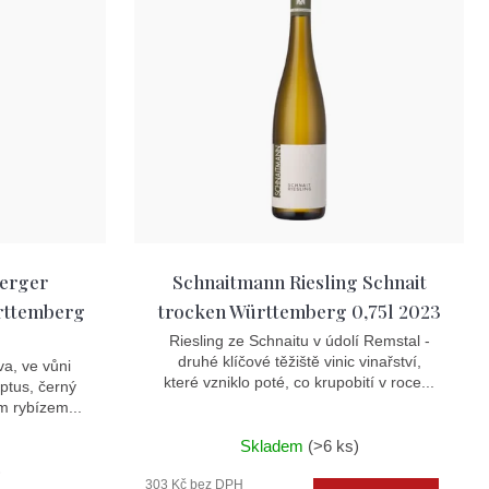
erger
Schnaitmann Riesling Schnait
rttemberg
trocken Württemberg 0,75l 2023
Riesling ze Schnaitu v údolí Remstal -
druhé klíčové těžiště vinic vinařství,
a, ve vůni
které vzniklo poté, co krupobití v roce...
yptus, černý
m rybízem...
Skladem
(>6 ks)
)
303 Kč bez DPH