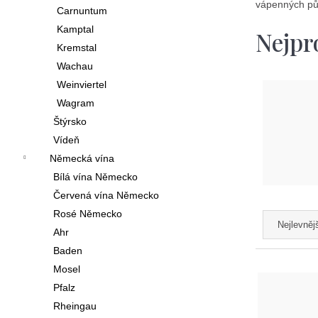
í
vápenných půd
Carnuntum
p
Kamptal
Nejpr
Kremstal
a
Wachau
n
Weinviertel
e
Wagram
l
Štýrsko
Vídeň
Německá vína
Bílá vína Německo
Červená vína Německo
Ř
Rosé Německo
Nejlevněj
Ahr
a
Baden
z
V
Mosel
e
ý
Pfalz
n
Rheingau