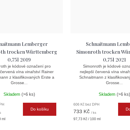
naitmann Lemberger
Schnaitmann Lemb
th trocken Württemberg
Simonroth trocken Wü
0,75l 2019
0,75l 2021
oth je kódové označení pro
Simonroth je kódové ozn
 červená vína vinařství Rainer
nejlepší červená vína vinař
ann z klasifikovaných Erste a
Schnaitmann z klasifikovan
Grosse...
Grosse...
Skladem
(>6 ks)
Skladem
(>6 ks
DPH
606 Kč bez DPH
Do košíku
Do
733 Kč
s
/ ks
Měrná
0 ml
97,73 Kč / 100 ml
cena: