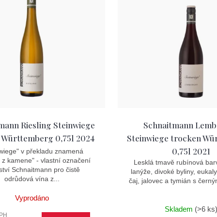
mann Riesling Steinwiege
Schnaitmann Lemb
 Württemberg 0,75l 2024
Steinwiege trocken Wü
0,75l 2021
nwiege" v překladu znamená
 z kamene" - vlastní označení
Lesklá tmavě rubínová barv
ství Schnaitmann pro čistě
lanýže, divoké byliny, eukal
odrůdová vína z...
čaj, jalovec a tymián s černý
Vyprodáno
Skladem
(>6 ks
DPH