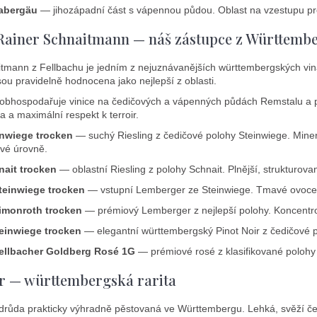
abergäu
— jihozápadní část s vápennou půdou. Oblast na vzestupu pr
Rainer Schnaitmann — náš zástupce z Württemb
tmann z Fellbachu je jedním z nejuznávanějších württembergských vin
sou pravidelně hodnocena jako nejlepší z oblasti.
bhospodařuje vinice na čedičových a vápenných půdách Remstalu a produ
a a maximální respekt k terroir.
inwiege trocken
— suchý Riesling z čedičové polohy Steinwiege. Minera
ové úrovně.
nait trocken
— oblastní Riesling z polohy Schnait. Plnější, strukturovaně
teinwiege trocken
— vstupní Lemberger ze Steinwiege. Tmavé ovoce, 
imonroth trocken
— prémiový Lemberger z nejlepší polohy. Koncentrov
teinwiege trocken
— elegantní württembergský Pinot Noir z čedičové p
ellbacher Goldberg Rosé 1G
— prémiové rosé z klasifikované polohy 
er — württembergská rarita
 odrůda prakticky výhradně pěstovaná ve Württembergu. Lehká, svěží č