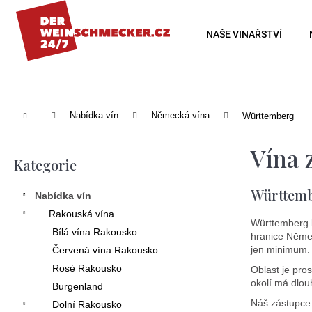
K
o
Zpět
Zpět
NAŠE VINAŘSTVÍ
š
do
do
í
obchodu
obchodu
k
Domů
Nabídka vín
Německá vína
Württemberg
P
Vína 
o
Kategorie
Přeskočit
s
kategorie
Württemb
Nabídka vín
t
Rakouská vína
r
Württemberg l
Bílá vína Rakousko
hranice Němec
a
jen minimum.
Červená vína Rakousko
n
Rosé Rakousko
Oblast je pro
okolí má dlou
Burgenland
n
Náš zástupce 
Dolní Rakousko