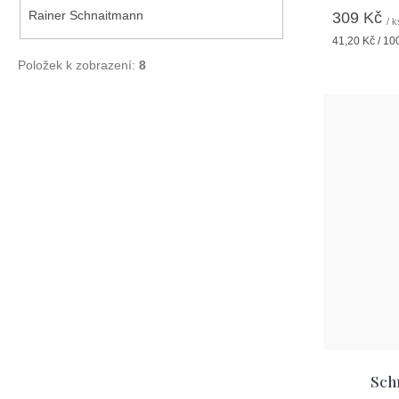
Rainer Schnaitmann
309 Kč
/ k
Měrná
41,20 Kč / 10
cena:
Položek k zobrazení:
8
Sch