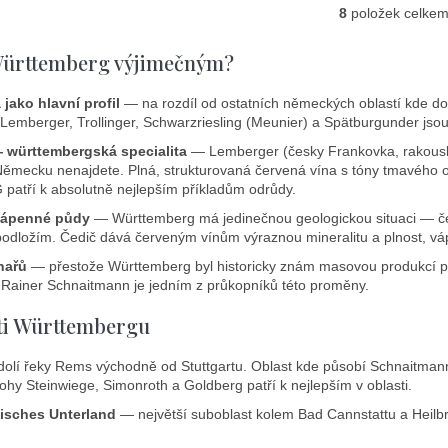
8
položek celke
O
v
Württemberg výjimečným?
l
á
jako hlavní profil
— na rozdíl od ostatních německých oblastí kde do
d
 Lemberger, Trollinger, Schwarzriesling (Meunier) a Spätburgunder js
a
c
 württembergská specialita
— Lemberger (česky Frankovka, rakousky
 Německu nenajdete. Plná, strukturovaná červená vína s tóny tmavého
í
patří k absolutně nejlepším příkladům odrůdy.
p
r
vápenné půdy
— Württemberg má jedinečnou geologickou situaci — čed
dložím. Čedič dává červeným vínům výraznou mineralitu a plnost, váp
v
k
nařů
— přestože Württemberg byl historicky znám masovou produkcí pr
y
. Rainer Schnaitmann je jedním z průkopníků této proměny.
v
ti Württembergu
ý
p
olí řeky Rems východně od Stuttgartu. Oblast kde působí Schnaitman
i
lohy Steinwiege, Simonroth a Goldberg patří k nejlepším v oblasti.
s
u
isches Unterland
— největší suboblast kolem Bad Cannstattu a Heilbr