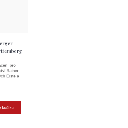
erger
rttemberg
ačení pro
ství Rainer
ých Erste a
)
 košíku