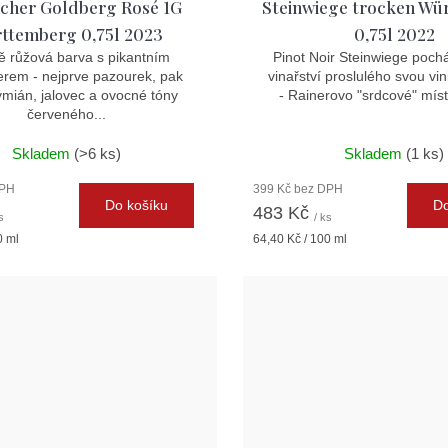
acher Goldberg Rosé 1G
Steinwiege trocken Wü
ttemberg 0,75l 2023
0,75l 2022
 růžová barva s pikantním
Pinot Noir Steinwiege pocház
erem - nejprve pazourek, pak
vinařství proslulého svou vi
ymián, jalovec a ovocné tóny
- Rainerovo "srdcové" místo.
červeného...
Skladem
(>6 ks)
Skladem
(1 ks)
DPH
399 Kč bez DPH
Do košíku
Do
483 Kč
s
/ ks
Měrná
0 ml
64,40 Kč / 100 ml
cena: