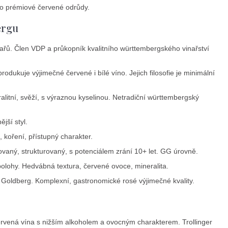
o prémiové červené odrůdy.
ergu
ařů. Člen VDP a průkopník kvalitního württembergského vinařství
kuje výjimečné červené i bílé víno. Jejich filosofie je minimální
litní, svěží, s výraznou kyselinou. Netradiční württembergský
jší styl.
koření, přístupný charakter.
aný, strukturovaný, s potenciálem zrání 10+ let. GG úrovně.
olohy. Hedvábná textura, červené ovoce, mineralita.
Goldberg. Komplexní, gastronomické rosé výjimečné kvality.
ervená vína s nižším alkoholem a ovocným charakterem. Trollinger