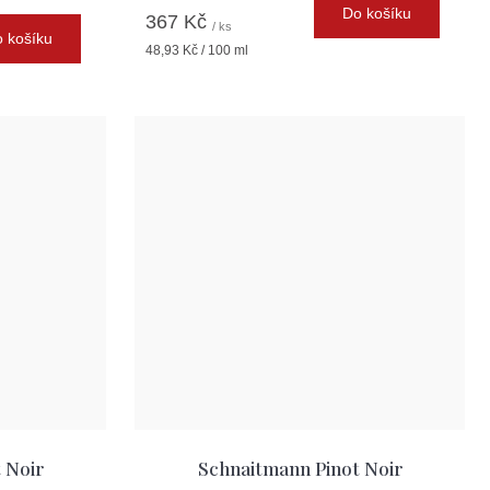
Do košíku
367 Kč
/ ks
 košíku
Měrná
48,93 Kč / 100 ml
cena:
 Noir
Schnaitmann Pinot Noir