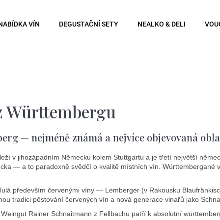
NABÍDKA VÍN
DEGUSTAČNÍ SETY
NEALKO & DELI
VOU
Co potřebujete najít?
Hledat
z Württembergu
erg — nejméně známá a nejvíce objevovaná obl
Doporučujeme
eží v jihozápadním Německu kolem Stuttgartu a je třetí největší něm
ka — a to paradoxně svědčí o kvalitě místních vín. Württembergané vy
slulá především červenými víny — Lemberger (v Rakousku Blaufränkisch)
hou tradici pěstování červených vín a nová generace vinařů jako Schn
Weingut Rainer Schnaitmann z Fellbachu patří k absolutní württembergs