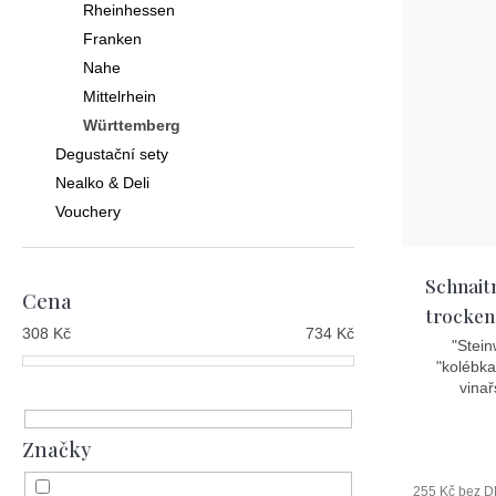
p
Rheinhessen
í
i
Franken
p
s
Nahe
r
Mittelrhein
p
Württemberg
o
r
Degustační sety
d
o
Nealko & Deli
u
d
Vouchery
k
u
t
k
Schnait
Cena
ů
trocken
t
308
Kč
734
Kč
"Stei
ů
"kolébka
vinař
Značky
255 Kč bez 