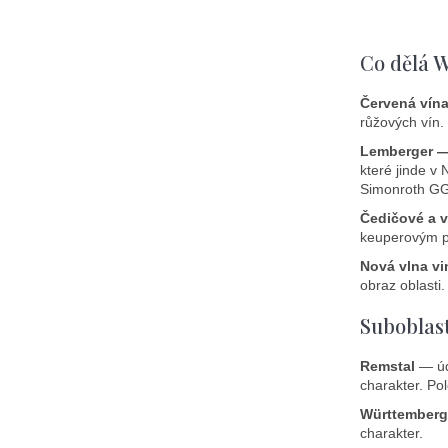
Co dělá 
Červená vína 
růžových vín.
Lemberger —
které jinde v
Simonroth GG 
Čedičové a 
keuperovým po
Nová vlna vi
obraz oblasti
Suboblas
Remstal
— úd
charakter. Po
Württemberg
charakter.