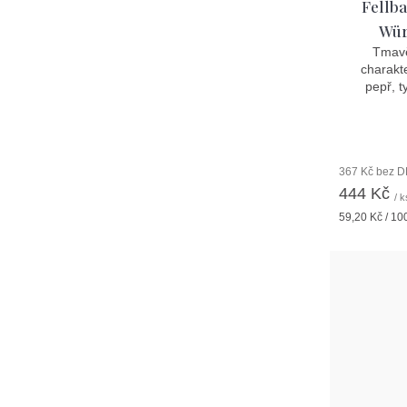
Fellb
Wür
Tmavě
charakt
pepř, t
367 Kč bez 
444 Kč
/ k
Měrná
59,20 Kč / 10
cena: