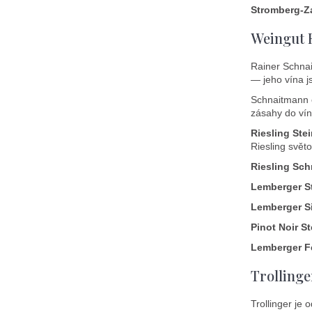
Stromberg-Z
Weingut 
Rainer Schnai
— jeho vína j
Schnaitmann o
zásahy do vín
Riesling Ste
Riesling svět
Riesling Sch
Lemberger S
Lemberger S
Pinot Noir S
Lemberger F
Trolling
Trollinger je