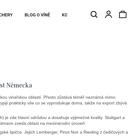
Hledat
Náku
Přihlášen
CHERY
BLOG O VÍNĚ
KONTAKTY
koší
ast Německa
eckou vinařskou oblastí. Přesto zůstává téměř neznámá mimo
pijí prakticky vše co se vyprodukuje doma, takže na export zbývá
 je zde hlavní odrůdou a dosahuje výjimečné kvality. Stuttgart a
aitmann zvedá oblast na mezinárodní úroveň.
ké špičce. Jejich Lemberger, Pinot Noir a Riesling z čedičových a