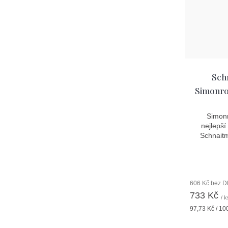
Sch
Simonro
Simonr
nejlepší
Schnaitm
606 Kč bez 
733 Kč
/ k
Měrná
97,73 Kč / 10
cena: