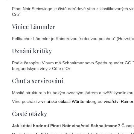
Pinot Noir Steinwiege je čistě odrůdové víno z klasifikovaných 
Cru".
Vinice Lämmler
Fellbacher Lämmler je Rainerovou "srdcovou polohou" (Herzstückl
Uznání kritiky
Podle časopisu Vinum má Schnaitmannovo Spätburgunder GG "zem
burgundskými víny z Côte d'Or.
Chuť a servírování
Masitá struktura s hlubokým ovocným jádrem a svěží kyselinkou.
Víno pochází z
vinařské oblasti Württemberg
od
vinařství Raine
Časté otázky
Jak kritici hodnotí Pinot Noir vinařství Schnaitmann?
Časopi