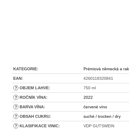
KATEGORIE
:
Prémiová německá a rak
EAN
:
4260118320841
?
OBJEM LAHVE
:
750 ml
?
ROČNÍK VÍNA
:
2022
?
BARVA VÍNA
:
červené víno
?
OBSAH CUKRU
:
suché / trocken / dry
?
KLASIFIKACE VINIC
:
VDP GUTSWEIN