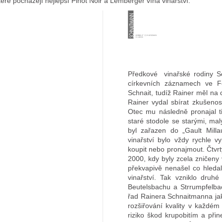
ré pocházejí nejlepší Pinot Noir a Lemberger vína vinařství.
Předkové
vinařské
rodiny 
církevních záznamech ve F
Schnait, tudíž Rainer měl na
Rainer vydal sbírat zkušeno
Otec mu následně pronajal tř
staré stodole se starými, mal
byl zařazen do „Gault Mill
vinařství bylo vždy rychle 
koupit nebo pronajmout. Čtvrt
2000, kdy byly zcela zničeny
překvapivě nenašel co hleda
vinařství. Tak vzniklo druhé
Beutelsbachu a Strrumpfelbac
řad Rainera Schnaitmanna jak
rozšiřování kvality v každém 
riziko škod krupobitím a při