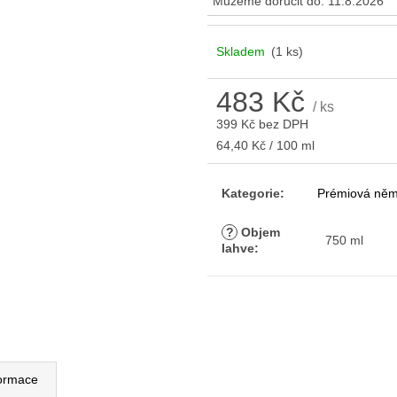
Můžeme doručit do:
11.8.2026
Skladem
(1 ks)
483 Kč
/ ks
399 Kč bez DPH
Měrná
64,40 Kč / 100 ml
cena:
Kategorie
:
Prémiová něm
?
Objem
750 ml
lahve
:
formace