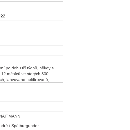
022
ní po dobu tří týdnů, někdy s
s 12 měsíců ve starých 300
ch, lahvované nefiltrované,
NAITMANN
modré / Spätburgunder