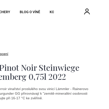
Hledat
Náku
Přihlášen
CHERY
BLOG O VÍNĚ
KONTAKTY
koší
ocení
inot Noir Steinwiege
emberg 0,75l 2022
rroir vinařství proslulého svou vinicí Lämmler - Rainerovo
tburgunder GG přirovnávají k "zemitě-mineralitní osobnosti
jte při 16-17 °C ke zvěřině.