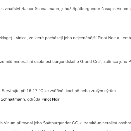
vinic vinařství Rainer Schnaitmann, jehož Spätburgunder časopis Vinum
age) - vinice, ze které pocházejí jeho nejceněnější Pinot Noir a Lemb
itě-mineralitní osobnost burgundského Grand Cru", zatímco jeho Pino
 Servírujte při 16-17 °C ke zvěřině, kachně nebo zralým sýrům.
r Schnaitmann
, odrůda
Pinot Noir
.
s Vinum přirovnal jeho Spätburgunder GG k "zemitě-mineralitní osobn