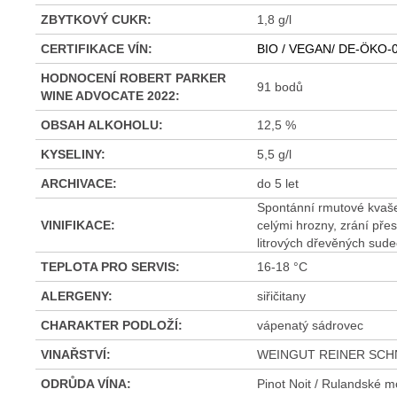
ZBYTKOVÝ CUKR
:
1,8 g/l
CERTIFIKACE VÍN
:
BIO / VEGAN/ DE-ÖKO-
HODNOCENÍ ROBERT PARKER
91 bodů
WINE ADVOCATE 2022
:
OBSAH ALKOHOLU
:
12,5 %
KYSELINY
:
5,5 g/l
ARCHIVACE
:
do 5 let
Spontánní rmutové kvaše
VINIFIKACE
:
celými hrozny, zrání pře
litrových dřevěných sude
TEPLOTA PRO SERVIS
:
16-18 °C
ALERGENY
:
siřičitany
CHARAKTER PODLOŽÍ
:
vápenatý sádrovec
VINAŘSTVÍ
:
WEINGUT REINER SCH
ODRŮDA VÍNA
:
Pinot Noit / Rulandské 