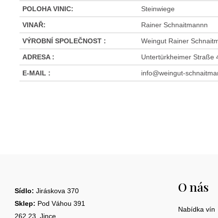
POLOHA VINIC
:
Steinwiege
VINAŘ
:
Rainer Schnaitmannn
VÝROBNÍ SPOLEČNOST
:
Weingut Rainer Schnait
ADRESA
:
Untertürkheimer Straße
E-MAIL
:
info@weingut-schnaitma
Z
á
O nás
p
Sídlo:
Jiráskova 370
a
Sklep:
Pod Váhou 391
Nabídka vín
262 23, Jince