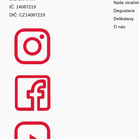
t
Naše vinařst
IČ: 14087219
Degustace
í
DIČ: CZ14087219
Delikatesy
O nás