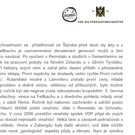
Schnaitmann se
přistěhovali ze Štýrska před šesti sty lety a v
ellbachu je zaznamenáno devatenáct generací mužů a žen
 co navázat. Po vyučení v Remstalu a studiích v Geisenheimu se
sti na pracovní pobyty na Novém Zélandu a v Jižním Tyrolsku.
i hektary svých vinic a začal jeho vlastní příběh v přestavěné
ými sklepy. První úspěchy se dostavily velmi rychle.První ročník
au“, Rulandské modré z Lämmleru získalo první ceny, mladé
vyprodáno a dobré vinice, většinou od příbuzných, bylo možné
ý ročník byl ale nejprve zcela zdevastován krupobitím. 5. června
 všechny
vinice na Fellbachu a z dnešního pohledu mladý vinař
l, v údolí Rems. Ročník byl nakonec zachráněn a udržel pozici
 hlavní těžiště poloh vinařství, dále v Remstalu ve Schnaitu,
hu. V roce 2006 prestižní vinařský spolek VDP přijal do svých
o dosud nejmladší vinařství. Velká čest a závazek pokračovat v
ohledu. Vinice v Zabergäu byly další akvizicí, což dále snížilo
neslo nové „geologické“ aspekty půdy a klimatu. Nyní je výměra