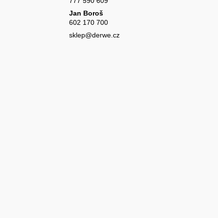
777 590 609
Jan Boroš
602 170 700
sklep@derwe.cz