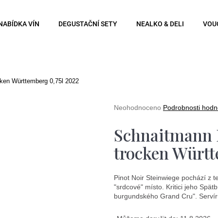
NABÍDKA VÍN
DEGUSTAČNÍ SETY
NEALKO & DELI
VOU
Co potřebujete najít?
cken Württemberg 0,75l 2022
Hledat
Průměrné
Neohodnoceno
Podrobnosti hodn
hodnocení
produktu
Schnaitmann P
je
0,0
Doporučujeme
trocken Württ
z
5
hvězdiček.
Pinot Noir Steinwiege pochází z te
"srdcové" místo. Kritici jeho Spä
burgundského Grand Cru". Servíru