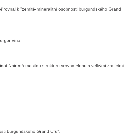
 přirovnal k "zemitě-mineralitní osobnosti burgundského Grand
erger vína.
t Noir má masitou strukturu srovnatelnou s velkými zrajícími
osti burgundského Grand Cru".