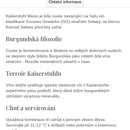
Ostatní informace
Kaiserstuhl Weiss je bílá cuvée navazující na řadu vín
klasifikace Grosses Gewächs (GG) vinařství Salwey, se kterou
Konrad Salwey před lety začal.
Burgundská filozofie
Cuvée je fermentovaná a školená ve velkých dubových sudech,
ve stejném stylu bílého Burgundska jako ostatní bílá vína
vinařství - filozofie minimálních zásahů v čase.
Terroir Kaiserstuhlu
Víno dobře vystihuje typické vlastnosti vín z Kaiserstuhlu -
sopečného pásu podloží, který dává bílým burgundským
odrůdám výraznou mineralitu.
Chuť a servírování
Vyvážená kombinace tří odrůd s jemným vlivem dřeva.
Servírujte při 11-12 °C k drůbeži nebo pokrmům s krémovou