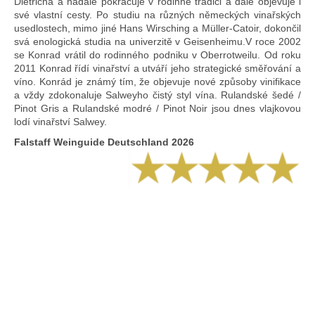
Dietricha a nadále pokračuje v rodinné tradici a dále objevuje i
své vlastní cesty. Po studiu na různých německých vinařských
usedlostech, mimo jiné Hans Wirsching a Müller-Catoir, dokončil
svá enologická studia na univerzitě v Geisenheimu.V roce 2002
se Konrad vrátil do rodinného podniku v Oberrotweilu. Od roku
2011 Konrad řídí vinařství a utváří jeho strategické směřování a
víno. Konrád je známý tím, že objevuje nové způsoby vinifikace
a vždy zdokonaluje Salweyho čistý styl vína. Rulandské šedé /
Pinot Gris a Rulandské modré / Pinot Noir jsou dnes vlajkovou
lodí vinařství Salwey.
Falstaff Weinguide Deutschland 2026