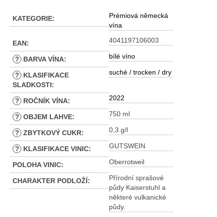
Prémiová německá
KATEGORIE
:
vína
4041197106003
EAN
:
bílé víno
?
BARVA VÍNA
:
suché / trocken / dry
?
KLASIFIKACE
SLADKOSTI
:
2022
?
ROČNÍK VÍNA
:
750 ml
?
OBJEM LAHVE
:
0,3 g/l
?
ZBYTKOVÝ CUKR
:
GUTSWEIN
?
KLASIFIKACE VINIC
:
Oberrotweil
POLOHA VINIC
:
Přírodní sprašové
CHARAKTER PODLOŽÍ
:
půdy Kaiserstuhl a
některé vulkanické
půdy.