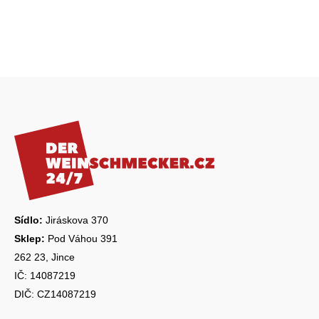
Z
á
p
a
t
í
Sídlo:
Jiráskova 370
Sklep:
Pod Váhou 391
262 23, Jince
IČ: 14087219
DIČ: CZ14087219