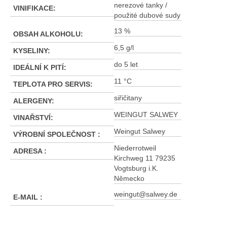
nerezové tanky /
VINIFIKACE
:
použité dubové sudy
13 %
OBSAH ALKOHOLU
:
6,5 g/l
KYSELINY
:
do 5 let
IDEÁLNÍ K PITÍ
:
11 °C
TEPLOTA PRO SERVIS
:
siřičitany
ALERGENY
:
WEINGUT SALWEY
VINAŘSTVÍ
:
Weingut Salwey
VÝROBNÍ SPOLEČNOST
:
Niederrotweil
ADRESA
:
Kirchweg 11 79235
Vogtsburg i.K.
Německo
weingut@salwey.de
E-MAIL
: