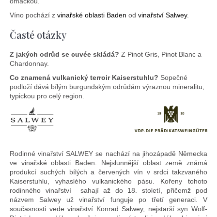
omáčkou.
Víno pochází z
vinařské oblasti Baden
od
vinařství Salwey
.
Časté otázky
Z jakých odrůd se cuvée skládá?
Z Pinot Gris, Pinot Blanc a
Chardonnay.
Co znamená vulkanický terroir Kaiserstuhlu?
Sopečné
podloží dává bílým burgundským odrůdám výraznou mineralitu,
typickou pro celý region.
Rodinné vinařství SALWEY se nachází na jihozápadě Německa
ve vinařské oblasti Baden. Nejslunnější oblast země známá
produkcí suchých bílých a červených vín v srdci takzvaného
Kaiserstuhlu, vyhaslého vulkanického pásu. Kořeny tohoto
rodinného vinařství
sahají až do 18. století, přičemž pod
názvem Salwey už vinařství funguje po třetí generaci. V
současnosti vede vinařství Konrad Salwey, nejstarší syn Wolf-