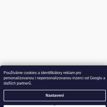
Vytvořil Shoptet
Používáme cookies a identifikátory reklam pro
personalizovanou i nepersonalizovanou inzerci od Googlu a
Copyright 2026
DER WEINSCHMECKER.CZ
. Všechna práva
Upravit nastavení cookies
vyhrazena.
dalších partnerů.
Nastavení
Přejít
na
obsah