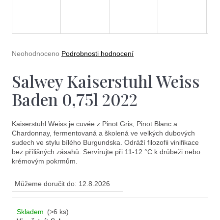
e
t
e
n
Průměrné
Neohodnoceno
Podrobnosti hodnocení
a
hodnocení
produktu
Salwey Kaiserstuhl Weiss
j
je
0,0
í
Baden 0,75l 2022
z
5
t
hvězdiček.
?
Kaiserstuhl Weiss je cuvée z Pinot Gris, Pinot Blanc a
Chardonnay, fermentovaná a školená ve velkých dubových
sudech ve stylu bílého Burgundska. Odráží filozofii vinifikace
bez přílišných zásahů. Servírujte při 11-12 °C k drůbeži nebo
krémovým pokrmům.
Můžeme doručit do:
12.8.2026
Hledat
Skladem
(>6 ks)