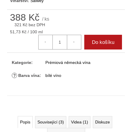
Vinařství:
Salwey
D
o
388 Kč
p
/ ks
o
321 Kč bez DPH
r
Měrná
51,73 Kč / 100 ml
u
cena:
Do košíku
č
u
j
e
Kategorie
:
Prémiová německá vína
m
e
?
Barva vína
:
bílé víno
Popis
Související (3)
Videa (1)
Diskuze