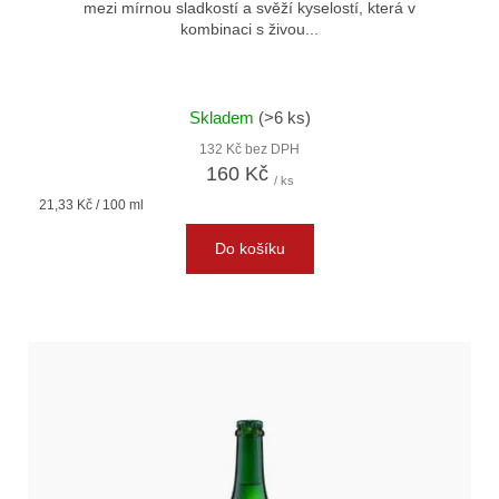
mezi mírnou sladkostí a svěží kyselostí, která v
kombinaci s živou...
Skladem
(>6 ks)
132 Kč bez DPH
160 Kč
/ ks
Měrná
21,33 Kč / 100 ml
cena:
Do košíku