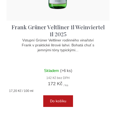
Frank Grüner Veltliner 1l Weinviertel
1l 2025
Vstupní Grüner Veltliner rodinného vinařství
Frank v praktické litrové lahvi. Bohatá chuť s
jemnými tóny typickými...
Skladem
(>6 ks)
142 Kč bez DPH
172 Kč
/ ks
Měrná
17,20 Kč / 100 ml
cena:
Do košíku