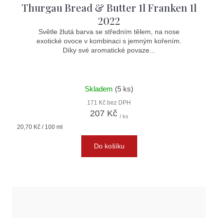
Thurgau Bread & Butter 1l Franken 1l
2022
Světle žlutá barva se středním tělem, na nose
exotické ovoce v kombinaci s jemným kořením.
Díky své aromatické povaze...
Skladem
(5 ks)
171 Kč bez DPH
207 Kč
/ ks
Měrná
20,70 Kč / 100 ml
cena:
Do košíku