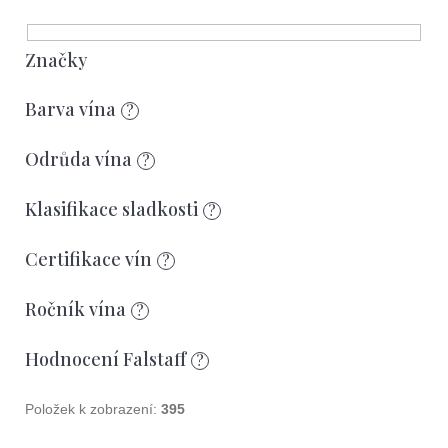
e
í
t
p
e
r
Značky
n
o
Barva vína
?
a
d
j
u
Odrůda vína
?
í
k
Klasifikace sladkosti
?
t
t
?
ů
Certifikace vín
?
Ročník vína
?
Hodnocení Falstaff
?
Hledat
Položek k zobrazení:
395