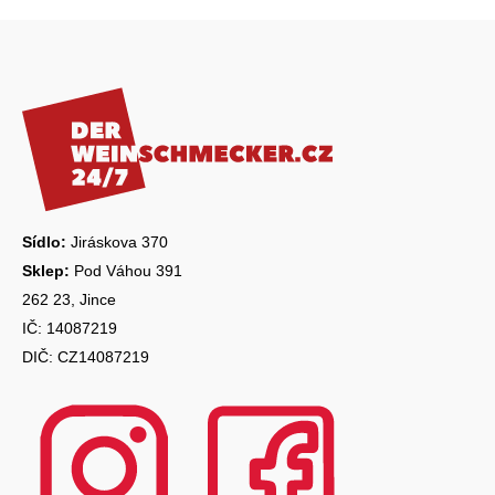
k
Z
y
á
v
ý
p
p
a
i
s
t
u
í
Sídlo:
Jiráskova 370
Sklep:
Pod Váhou 391
262 23, Jince
IČ: 14087219
DIČ: CZ14087219