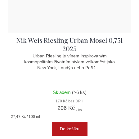
Nik Weis Riesling Urban Mosel 0,75l
2025
Urban Riesling je vínem inspirovaným
kosmopolitním životním stylem velkoměst jako
New York, Londýn nebo Paříž -...
Skladem
(>6 ks)
170 Kč bez DPH
206 Kč
/ ks
Měrná
27,47 Kč / 100 ml
cena:
Do košíku