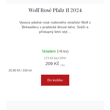
Wolf Rosé Pfalz 1l 2024
Vysoce pitelné rosé rodinného vinařství Wolf z
Birkweileru v praktické litrové lahvi. Svěží a
přístupný letní styl....
Skladem
(>6 ks)
173 Kč bez DPH
209 Kč
/ ks
Měrná
20,90 Kč / 100 ml
cena:
Do košíku