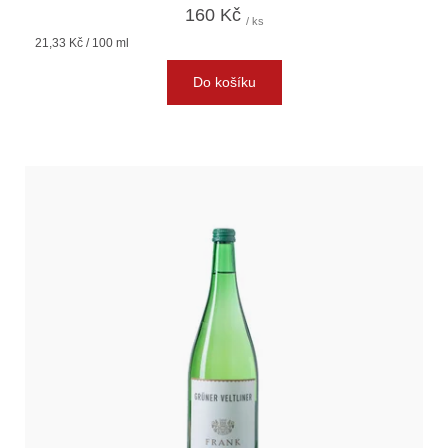
160 Kč
/ ks
Měrná
21,33 Kč / 100 ml
cena:
Do košíku