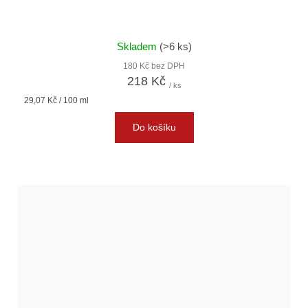
Skladem
(>6 ks)
180 Kč bez DPH
218 Kč
/ ks
Měrná
29,07 Kč / 100 ml
cena:
Do košíku