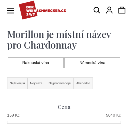
K
Hledat
Ná
Přihlá
o
Zpět
Zpět
š
í
Morillon je místní název
ko
C
k
o
pro Chardonnay
p
o
Rakouská vína
Německá vína
t
ř
Ř
Nejlevnější
Nejdražší
Nejprodávanější
Abecedně
e
a
b
z
Cena
u
e
159
Kč
5040
Kč
j
n