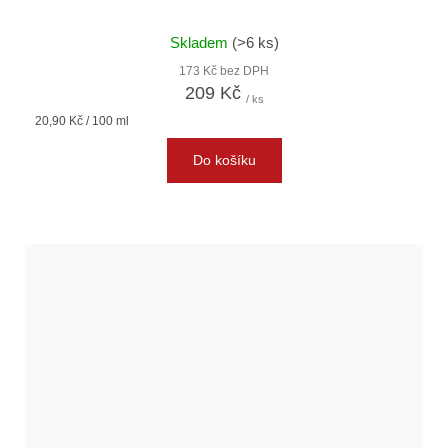
Skladem
(>6 ks)
173 Kč bez DPH
209 Kč
/ ks
Měrná
20,90 Kč / 100 ml
cena:
Do košíku