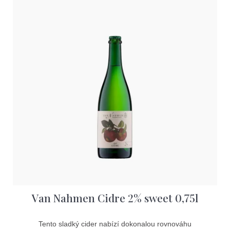
V
D
ý
o
p
p
o
i
r
u
s
č
p
u
j
r
e
o
m
e
d
u
k
t
Van Nahmen Cidre 2% sweet 0,75l
ů
Tento sladký cider nabízí dokonalou rovnováhu