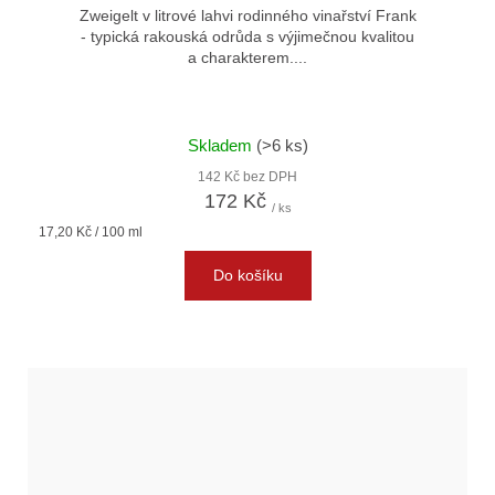
Zweigelt v litrové lahvi rodinného vinařství Frank
- typická rakouská odrůda s výjimečnou kvalitou
a charakterem....
Skladem
(>6 ks)
142 Kč bez DPH
172 Kč
/ ks
Měrná
17,20 Kč / 100 ml
cena:
Do košíku