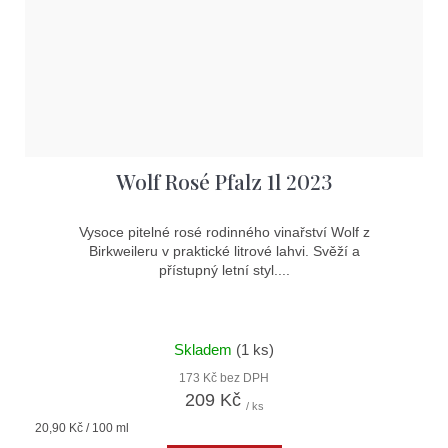
Wolf Rosé Pfalz 1l 2023
Vysoce pitelné rosé rodinného vinařství Wolf z
Birkweileru v praktické litrové lahvi. Svěží a
přístupný letní styl....
Skladem
(1 ks)
173 Kč bez DPH
209 Kč
/ ks
Měrná
20,90 Kč / 100 ml
cena: