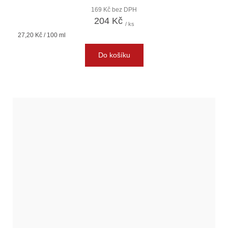
169 Kč bez DPH
204 Kč
/ ks
Měrná
27,20 Kč / 100 ml
cena:
Do košíku